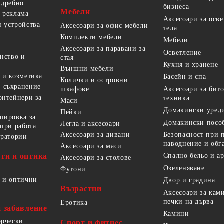
 дребно
бизнеса
Мебели
 реклама
Аксесоари за осв
 устройства
Аксесоари за офис мебели
тела
Комплекти мебели
Мебели
Аксесоари за паравани за
Осветление
анство и
стая
Кухня и хранене
Външни мебели
 и козметика
Басейн и спа
Колички и островни
 съхранение
Аксесоари за бит
шкафове
онтейнери за
техника
Маси
Домакински уред
Пейки
пировка за
Домакински посо
Легла и аксесоари
 при работа
Безопасност при 
Аксесоари за дивани
оратории
наводнение и обг
Аксесоари за маси
ти и оптика
Спално бельо и а
Аксесоари за столове
Озеленяване
Футони
 и оптични
Двор и градина
Възрастни
Аксесоари за кам
печки на дърва
Еротика
и забавление
Камини
орчески
Спорт и фитнес