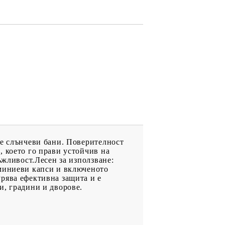
те слънчеви бани. Поверителност
, което го прави устойчив на
ъжливост.Лесен за използване:
уминиеви капси и включеното
рява ефективна защита и е
и, градини и дворове.