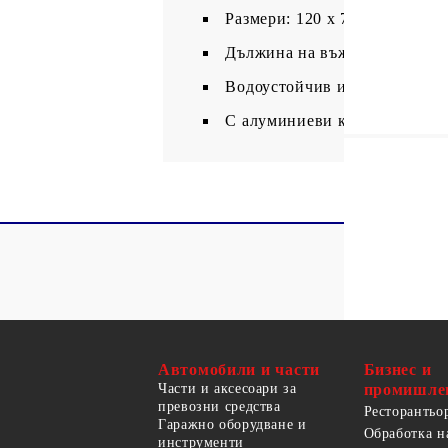
Размери: 120 x 700 см (Д x Ш
Дължина на въжето: 24 м
Водоустойчив и UV-защитен
С алуминиеви капси
Автомобили и части
Бизнес и
Части и аксесоари за
промишле
превозни средства
Ресторантьо
Гаражно оборудване и
Обработка н
инструменти