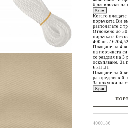
броя вноски на 
Когато плащате
поръчката Ви вм
разполагате с т
Отложено до 30
поръчката без о
400 лв. / €204,5
Плащане на 4 в
на поръчката си
се разделя на 3
оскъпяване. За 
€511.31
Плащане на 6 вн
разпределя в 6 
За покупки на с
ПОРЪ
Наш представител 
свърже с Вас в рам
работния ден!
4000186