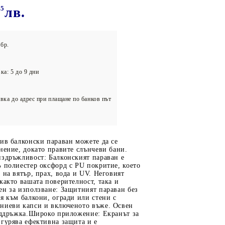
олейбол
45
лв.
бр.
ка: 5 до 9 дни
вка до адрес при плащане по банков път
ив балконски параван можете да се
нение, докато правите слънчеви бани.
издръжливост: Балконският параван е
 полиестер оксфорд с PU покритие, което
 на вятър, прах, вода и UV. Неговият
както вашата поверителност, така и
ен за използване: Защитният параван без
я към балкони, огради или стени с
ниеви капси и включеното въже. Освен
поддръжка.Широко приложение: Екранът за
гурява ефективна защита и е