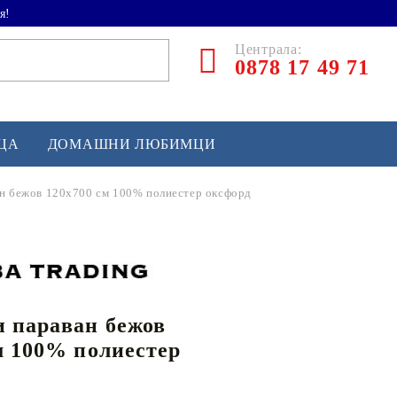
я!
Централа:
0878 17 49 71
ЕЦА
ДОМАШНИ ЛЮБИМЦИ
ан бежов 120x700 см 100% полиестер оксфорд
ТЛЕТИКА
аскетбол
кс и бойни изкуства
 параван бежов
йзбол и софтбол
м 100% полиестер
кей и лакрос
сновно спортно оборудване