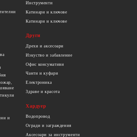
Инструменти
етителни
Катинари и ключове
Катинари и ключове
Други
Дрехи и аксесоари
ова
Изкуство и забавление
Офис консумативи
и
Чанти и куфари
бия
пожар,
Електроника
азяване
Здраве и красота
ртикули
Хардуер
Водопровод
ини и
Огради и заграждения
Аксесоари за инструменти