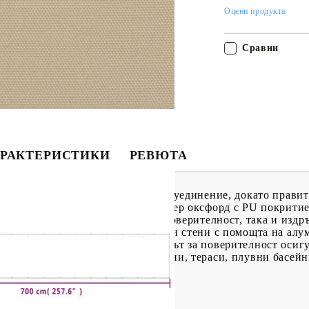
Оцени продукта
Сравни
РАКТЕРИСТИКИ
РЕВЮТА
раван можете да се насладите на уединение, докато прави
ван е изработен от 100% полиестер оксфорд с PU покритие
 дизайн гарантира както вашата поверителност, така и издр
 прикрепя към балкони, огради или стени с помощта на ал
ръжка.Широко приложение: Екранът за поверителност осигу
и настройки, включително балкони, тераси, плувни басейн
ксфорд с PU покритие