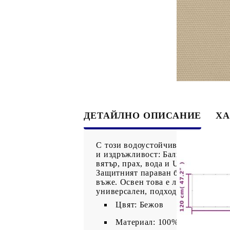
ДЕТАЙЛНО ОПИСАНИЕ
ХА
С този водоустойчив балконски па
и издръжливост: Балконският пара
вятър, прах, вода и UV. Неговият
Защитният параван без усилие се
въже. Освен това е лесен за подд
универсален, подходящ за различн
Цвят: Бежов
Материал: 100% полиестер О