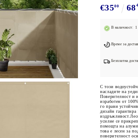
Подложки за фитнес уреди
В
€35
68
00
Лостове за набиране
Силови кули
В наличност: 1 
Йога и пилатес
Време за достав
Безплатна доста
С този водоустойч
насладите на уеди
Поверителност и 
изработен от 100%
го прави устойчив
дизайн гарантира 
издръжливост.Лес
усилие се прикреп
помощта на алуми
това е лесен за 
поверителност оси