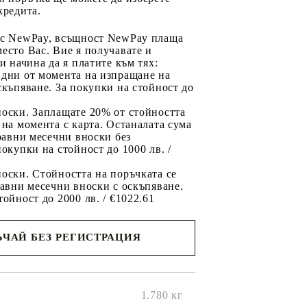
кредита.
 с NewPay, всъщност NewPay плаща
есто Вас. Вие я получавате и
ри начина да я платите към тях:
 дни от момента на изпращане на
скъпяване. За покупки на стойност до
2
носки. Заплащате 20% от стойността
 на момента с карта. Останалата сума
 равни месечни вноски без
покупки на стойност до 1000 лв. /
оски. Стойността на поръчката се
равни месечни вноски с оскъпяване.
тойност до 2000 лв. / €1022.61
ЧАЙ БЕЗ РЕГИСТРАЦИЯ
ще се
ките на
1.780
кг