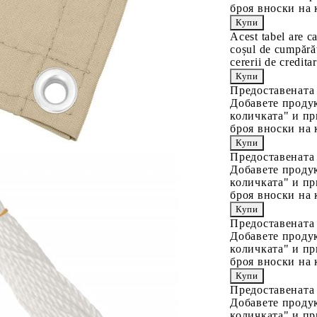
броя вноски на 
Acest tabel are c
coșul de cumpărăt
cererii de creditar
Предоставената
Добавете продук
количката" и пр
броя вноски на 
Предоставената
Добавете продук
количката" и пр
броя вноски на 
Предоставената
Добавете продук
количката" и пр
броя вноски на 
Предоставената
Добавете продук
количката" и пр