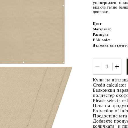
универсален, под
включително балко
дворове.
Цвят:
Материал:
Размери:
EAN code:
Дължина на въжето:
Tweet
одели
Купи на изплащ
Credit calculator
Балконски пара
полиестер оксф
Please select cred
Цена на продукт
Extraction of info
Предоставената
Добавете продук
количката" и пр