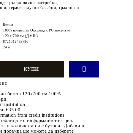
ходящ за различни настройки,
ни, тераси, плувни басейни, градини и
Бежов
100% полиестер Оксфорд с PU покритие
120 x 700 см (Д x Ш)
8721012433786
24 м
ане
ван бежов 120x700 см 100%
орд
it institution
а:
€35.00
rmation from credit institutions
 таблица е с информационна цел.
та в количката си с бутона "Добави в
и поръчка ще можете да изберете