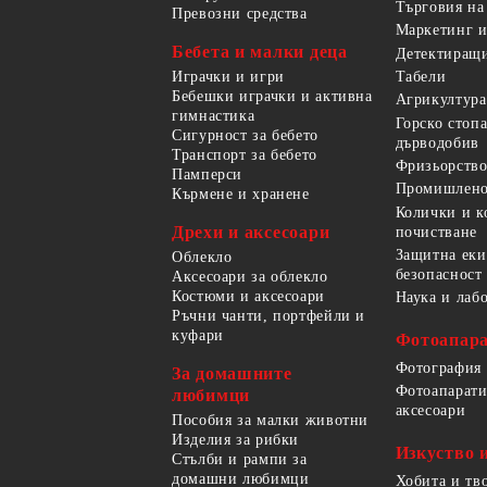
Търговия на
Превозни средства
Маркетинг и
Бебета и малки деца
Детектиращи
Играчки и игри
Табели
Бебешки играчки и активна
Агрикултура
гимнастика
Горско стоп
Сигурност за бебето
дърводобив
Транспорт за бебето
Фризьорство
Памперси
Промишлено
Кърмене и хранене
Колички и к
Дрехи и аксесоари
почистване
Защитна еки
Облекло
безопасност
Аксесоари за облекло
Костюми и аксесоари
Наука и лаб
Ръчни чанти, портфейли и
куфари
Фотоапара
Фотография
За домашните
Фотоапарати
любимци
аксесоари
Пособия за малки животни
Изделия за рибки
Изкуство 
Стълби и рампи за
домашни любимци
Хобита и тв