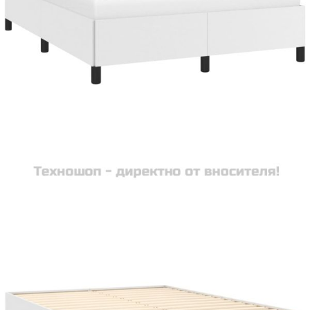
Време за доставка: 5 до 9 дни
Безплатна доставка до адрес при плащане по банков път
Цвят:
Бял
Материал:
Изкуствена кожа (75% поливинилхлорид, 5% памук, 20%
полиестер), шперплат, инженерно дърво
EAN code:
8720287172956
Общи
193 x 143 x 35 см (Д x Ш x В)
размери:
За матрак с
140 x 190 cм (Ш x Д) (матракът не е включен)
размери:
Купи на изплащане
Credit calculator
Рамка за легло без матрак, бяла,140x190 см изкуствена
кожа
Please select credit institution
Цена на продукта:
€83.00