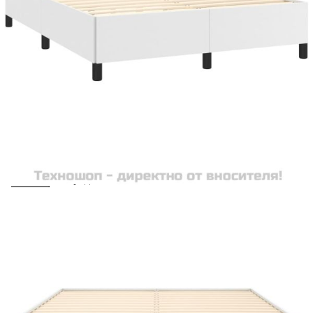
Extraction of information from credit institutions
Предоставената таблица е с информационна цел.
Добавете продукта в количката си с бутона "Добави в
количката" и при поръчка ще можете да изберете броя
вноски на кредита.
Acest tabel are caracter informativ. Adăugați produsul în
coșul de cumpărături unde veți putea selecta detaliile
cererii de creditare.
Предоставената таблица е с информационна цел.
Добавете продукта в количката си с бутона "Добави в
количката" и при поръчка ще можете да изберете броя
вноски на кредита.
Предоставената таблица е с информационна цел.
Добавете продукта в количката си с бутона "Добави в
количката" и при поръчка ще можете да изберете броя
вноски на кредита.
Предоставената таблица е с информационна цел.
Добавете продукта в количката си с бутона "Добави в
количката" и при поръчка ще можете да изберете броя