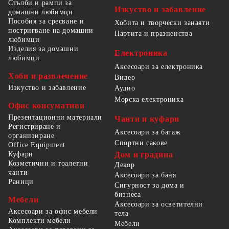
Стълби и рампи за
Изкуство и забавление
домашни любимци
Пособия за сресване и
Хобита и творчески занаяти
постригване на домашни
Партита и празненства
любимци
Изделия за домашни
Електроника
любимци
Аксесоари за електроника
Хоби и развлечение
Видео
Изкуство и забавление
Аудио
Морска електроника
Офис консумативи
Презентационни материали
Чанти и куфари
Регистриране и
Аксесоари за багаж
организиране
Спортни сакове
Office Equipment
Куфари
Дом и градина
Козметични и тоалетни
Декор
чанти
Аксесоари за баня
Раници
Сигурност за дома и
бизнеса
Мебели
Аксесоари за осветителни
Аксесоари за офис мебели
тела
Комплекти мебели
Мебели