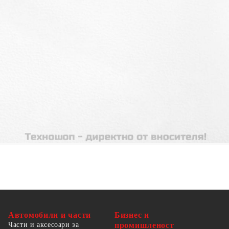
Материал: Изкуствена кожа (75%
поливинилхлорид, 5% памук, 20% полиестер),
шперплат, инженерно дърво
Общи размери: 193 x 143 x 35 см (Д x Ш x
В)
За матрак с размери: 140 x 190 cм (Ш x Д)
(матракът не е включен)
Автомобили и части
Бизнес и
Части и аксесоари за
промишленост