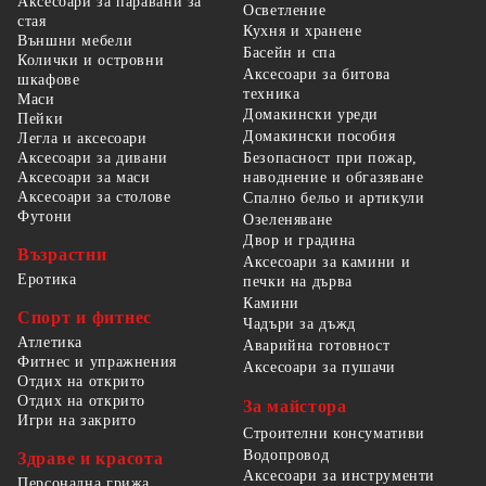
Аксесоари за паравани за
Осветление
стая
Кухня и хранене
Външни мебели
Басейн и спа
Колички и островни
Аксесоари за битова
шкафове
техника
Маси
Домакински уреди
Пейки
Домакински пособия
Легла и аксесоари
Безопасност при пожар,
Аксесоари за дивани
наводнение и обгазяване
Аксесоари за маси
Аксесоари за столове
Спално бельо и артикули
Футони
Озеленяване
Двор и градина
Възрастни
Аксесоари за камини и
Еротика
печки на дърва
Камини
Спорт и фитнес
Чадъри за дъжд
Атлетика
Аварийна готовност
Фитнес и упражнения
Аксесоари за пушачи
Отдих на открито
Отдих на открито
За майстора
Игри на закрито
Строителни консумативи
Водопровод
Здраве и красота
Аксесоари за инструменти
Персонална грижа