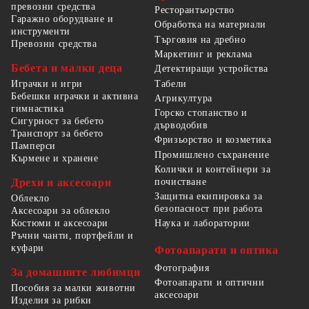
превозни средства
Ресторантьорство
Гаражно оборудване и
Обработка на материали
инструменти
Търговия на дребно
Превозни средства
Маркетинг и реклама
Бебета и малки деца
Детектиращи устройства
Табели
Играчки и игри
Бебешки играчки и активна
Агрикултура
гимнастика
Горско стопанство и
Сигурност за бебето
дърводобив
Транспорт за бебето
Фризьорство и козметика
Памперси
Промишлено съхранение
Кърмене и хранене
Колички и контейнери за
Дрехи и аксесоари
почистване
Защитна екипировка за
Облекло
безопасност при работа
Аксесоари за облекло
Костюми и аксесоари
Наука и лаборатории
Ръчни чанти, портфейли и
куфари
Фотоапарати и оптика
Фотография
За домашните любимци
Фотоапарати и оптични
Пособия за малки животни
аксесоари
Изделия за рибки