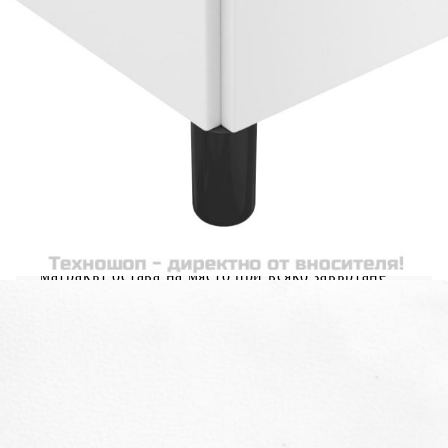
Осигурете си по-добър спокоен нощен сън с
тази рамка за легло! Тя представлява
приветливо допълнение към всяка спалня.
Издържлива изкуствена кожа: Първокласната
изкуствена кожа е изключително издръжлив
материал. Устойчива е на петна, което я прави
лесна за почистване с влажна кърпа. Гладката
повърхност също така придава луксозен вид и
красотата на истинската кожа.Поддържащи
крака: Леглото се поддържа от здрави крака,
които осигуряват неговата стабилност,
безопасност и твърдост.Ламели от шперплат:
Ламелите от шперплат осигуряват добро
разпределение на теглото, като гарантират, че
матракът остава на място при всяко завъртане
на тялото ви по време на сън. Забележка:Тази
рамка за легло разполага с дизайн с ламели и
включва ламелите.Доставката включва само
рамка за легло. Матракът не е включен. Можете
да проверите в нашия магазин за подходящи
матраци.Всеки продукт се доставя с
ръководство за сглобяване в кашона за лесно
сглобяване.
Цвят: Бял