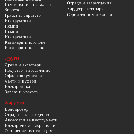
Огради и заграждения
Почистване и грижа за
Хардуер аксесоари
бижута
Строителни материали
Грижа за здравето
Инструменти
Помпи
Помпи
Инструменти
Катинари и ключове
Катинари и ключове
Други
Дрехи и аксесоари
Изкуство и забавление
Офис консумативи
Чанти и куфари
Електроника
Здраве и красота
Хардуер
Водопровод
Огради и заграждения
Аксесоари за инструменти
Електрическо захранване
Отопление, вентилация и