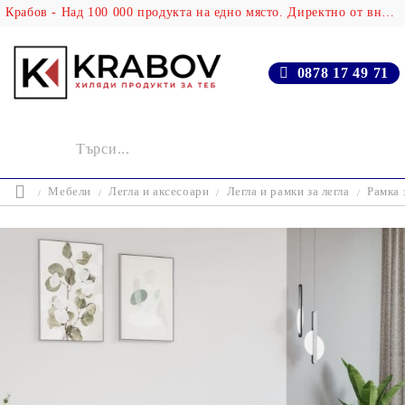
Крабов - Над 100 000 продукта на едно място. Директно от вносителя!
0878 17 49 71
Мебели
Легла и аксесоари
Легла и рамки за легла
Рамка 