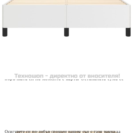
вноски на кредита.
Предоставената таблица е с информационна цел.
Добавете продукта в количката си с бутона "Добави в
количката" и при поръчка ще можете да изберете броя
вноски на кредита.
Когато плащате с NewPay, всъщност NewPay плаща
поръчката Ви вместо Вас. Вие я получавате и
разполагате с три начина да я платите към тях:
Отложено до 30 дни от момента на изпращане на
поръчката без оскъпяване. За покупки на стойност до
400 лв. / €204,52
Плащане на 4 вноски. Заплащате 20% от стойността на
поръчката си на момента с карта. Останалата сума се
разделя на 3 равни месечни вноски без оскъпяване. За
покупки на стойност до 1000 лв. / €511.31
Плащане на 6 вноски. Стойността на поръчката се
разпределя в 6 равни месечни вноски с оскъпяване. За
покупки на стойност до 2000 лв. / €1022.61
Осигурете си по-добър спокоен нощен сън с тази рамка за