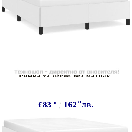
Tweet
Сподели
Рамка за легло без матрак,
бяла,140x190 см изкуствена кожа
€83
162
33
лв.
00
В наличност: 27 бр.