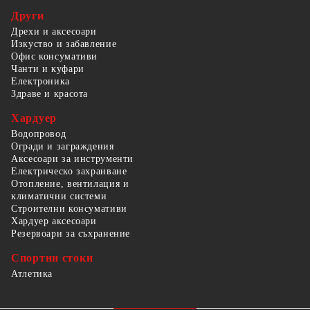
Други
Дрехи и аксесоари
Изкуство и забавление
Офис консумативи
Чанти и куфари
Електроника
Здраве и красота
Хардуер
Водопровод
Огради и заграждения
Аксесоари за инструменти
Електрическо захранване
Отопление, вентилация и
климатични системи
Строителни консумативи
Хардуер аксесоари
Резервоари за съхранение
Спортни стоки
Атлетика