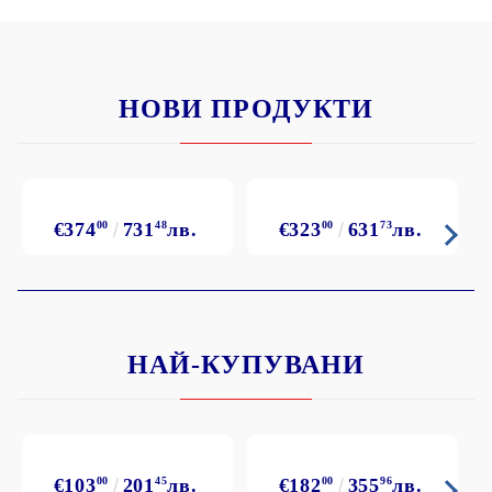
НОВИ ПРОДУКТИ
€374
00
731
48
лв.
€323
00
631
73
лв.
НАЙ-КУПУВАНИ
€103
00
201
45
лв.
€182
00
355
96
лв.