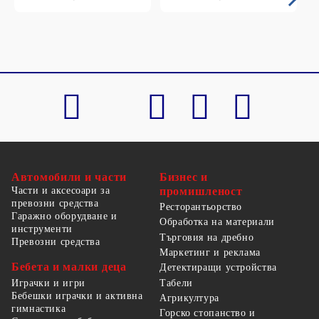
Автомобили и части
Бизнес и
Части и аксесоари за
промишленост
превозни средства
Ресторантьорство
Гаражно оборудване и
Обработка на материали
инструменти
Търговия на дребно
Превозни средства
Маркетинг и реклама
Бебета и малки деца
Детектиращи устройства
Табели
Играчки и игри
Бебешки играчки и активна
Агрикултура
гимнастика
Горско стопанство и