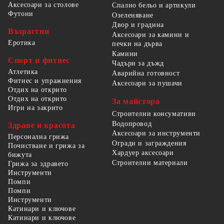
Аксесоари за столове
Спално бельо и артикули
Футони
Озеленяване
Двор и градина
Възрастни
Аксесоари за камини и
Еротика
печки на дърва
Камини
Спорт и фитнес
Чадъри за дъжд
Атлетика
Аварийна готовност
Фитнес и упражнения
Аксесоари за пушачи
Отдих на открито
Отдих на открито
За майстора
Игри на закрито
Строителни консумативи
Водопровод
Здраве и красота
Аксесоари за инструменти
Персонална грижа
Огради и заграждения
Почистване и грижа за
Хардуер аксесоари
бижута
Строителни материали
Грижа за здравето
Инструменти
Помпи
Помпи
Инструменти
Катинари и ключове
Катинари и ключове