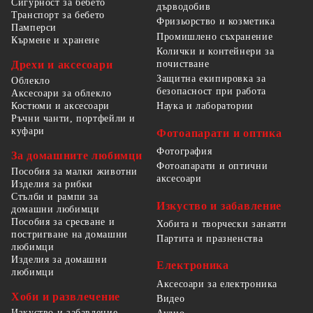
Сигурност за бебето
дърводобив
Транспорт за бебето
Фризьорство и козметика
Памперси
Промишлено съхранение
Кърмене и хранене
Колички и контейнери за
Дрехи и аксесоари
почистване
Защитна екипировка за
Облекло
безопасност при работа
Аксесоари за облекло
Костюми и аксесоари
Наука и лаборатории
Ръчни чанти, портфейли и
куфари
Фотоапарати и оптика
Фотография
За домашните любимци
Фотоапарати и оптични
Пособия за малки животни
аксесоари
Изделия за рибки
Стълби и рампи за
Изкуство и забавление
домашни любимци
Пособия за сресване и
Хобита и творчески занаяти
постригване на домашни
Партита и празненства
любимци
Изделия за домашни
Електроника
любимци
Аксесоари за електроника
Хоби и развлечение
Видео
Изкуство и забавление