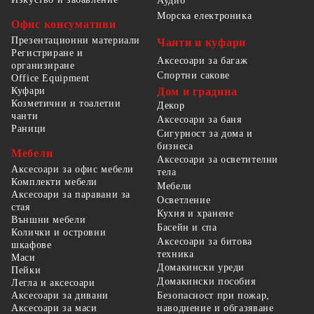
Аудио
Морска електроника
Офис консумативи
Презентационни материали
Чанти и куфари
Регистриране и
Аксесоари за багаж
организиране
Спортни сакове
Office Equipment
Куфари
Дом и градина
Козметични и тоалетни
Декор
чанти
Аксесоари за баня
Раници
Сигурност за дома и
бизнеса
Мебели
Аксесоари за осветителни
Аксесоари за офис мебели
тела
Комплекти мебели
Мебели
Аксесоари за паравани за
Осветление
стая
Кухня и хранене
Външни мебели
Басейн и спа
Колички и островни
Аксесоари за битова
шкафове
техника
Маси
Домакински уреди
Пейки
Домакински пособия
Легла и аксесоари
Безопасност при пожар,
Аксесоари за дивани
наводнение и обгазяване
Аксесоари за маси