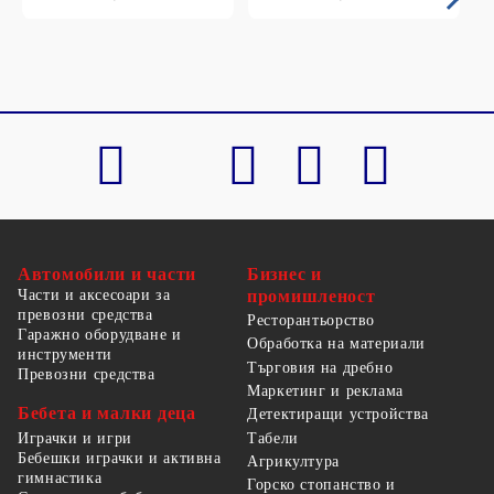
Автомобили и части
Бизнес и
Части и аксесоари за
промишленост
превозни средства
Ресторантьорство
Гаражно оборудване и
Обработка на материали
инструменти
Търговия на дребно
Превозни средства
Маркетинг и реклама
Бебета и малки деца
Детектиращи устройства
Табели
Играчки и игри
Бебешки играчки и активна
Агрикултура
гимнастика
Горско стопанство и