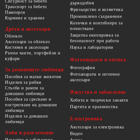
Сигурност за бебето
дърводобив
Транспорт за бебето
Фризьорство и козметика
Памперси
Промишлено съхранение
Кърмене и хранене
Колички и контейнери за
Дрехи и аксесоари
почистване
Защитна екипировка за
Облекло
безопасност при работа
Аксесоари за облекло
Костюми и аксесоари
Наука и лаборатории
Ръчни чанти, портфейли и
куфари
Фотоапарати и оптика
Фотография
За домашните любимци
Фотоапарати и оптични
Пособия за малки животни
аксесоари
Изделия за рибки
Стълби и рампи за
Изкуство и забавление
домашни любимци
Пособия за сресване и
Хобита и творчески занаяти
постригване на домашни
Партита и празненства
любимци
Изделия за домашни
Електроника
любимци
Аксесоари за електроника
Хоби и развлечение
Видео
Изкуство и забавление