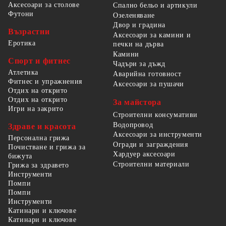
Аксесоари за столове
Спално бельо и артикули
Футони
Озеленяване
Двор и градина
Възрастни
Аксесоари за камини и
Еротика
печки на дърва
Камини
Спорт и фитнес
Чадъри за дъжд
Атлетика
Аварийна готовност
Фитнес и упражнения
Аксесоари за пушачи
Отдих на открито
Отдих на открито
За майстора
Игри на закрито
Строителни консумативи
Водопровод
Здраве и красота
Аксесоари за инструменти
Персонална грижа
Огради и заграждения
Почистване и грижа за
Хардуер аксесоари
бижута
Строителни материали
Грижа за здравето
Инструменти
Помпи
Помпи
Инструменти
Катинари и ключове
Катинари и ключове