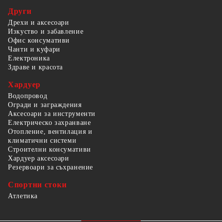
Други
Дрехи и аксесоари
Изкуство и забавление
Офис консумативи
Чанти и куфари
Електроника
Здраве и красота
Хардуер
Водопровод
Огради и заграждения
Аксесоари за инструменти
Електрическо захранване
Отопление, вентилация и
климатични системи
Строителни консумативи
Хардуер аксесоари
Резервоари за съхранение
Спортни стоки
Атлетика