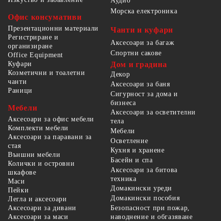
Аудио
Морска електроника
Офис консумативи
Презентационни материали
Чанти и куфари
Регистриране и
Аксесоари за багаж
организиране
Спортни сакове
Office Equipment
Куфари
Дом и градина
Козметични и тоалетни
Декор
чанти
Аксесоари за баня
Раници
Сигурност за дома и
бизнеса
Мебели
Аксесоари за осветителни
Аксесоари за офис мебели
тела
Комплекти мебели
Мебели
Аксесоари за паравани за
Осветление
стая
Кухня и хранене
Външни мебели
Басейн и спа
Колички и островни
Аксесоари за битова
шкафове
техника
Маси
Домакински уреди
Пейки
Домакински пособия
Легла и аксесоари
Безопасност при пожар,
Аксесоари за дивани
наводнение и обгазяване
Аксесоари за маси