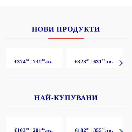
НОВИ ПРОДУКТИ
€374
00
731
48
лв.
€323
00
631
73
лв.
НАЙ-КУПУВАНИ
€103
00
201
45
лв.
€182
00
355
96
лв.