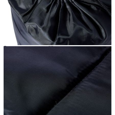
Време за доставка: 5 до 9 дни
Безплатна доставка до адрес при плащане по банков път
Цвят:
Черен и червен
Тегло:
800 г
EAN code:
8721012383609
Материал на пълнежа:
PP (полипропилен)
Форма:
Мумия
Размери на опаковката:
13 x 20 см (Диаметър x В)
Температурен диапазон:
15 ℃-25 ℃
Материал на покритието:
Плат (190T полиестер)
Размери на спалния чувал:
207 x 70 см (Д x Ш)
Подходящи сезони:
Пролет/Лято/Есен
Заетост:
1 човек
Означаване за:
Възрастен
Купи на изплащане