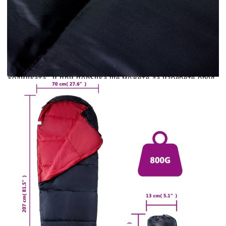
Credit calculator
Спален чувал тип мумия за възрастни къмпинг 3
сезона
Please select credit institution
Цена на продукта:
€28.00
Extraction of information from credit institutions
Предоставената таблица е с информационна цел.
Добавете продукта в количката си с бутона "Добави в
количката" и при поръчка ще можете да изберете броя
вноски на кредита.
Acest tabel are caracter informativ. Adăugați produsul în
coșul de cumpărături unde veți putea selecta detaliile
cererii de creditare.
Предоставената таблица е с информационна цел.
Добавете продукта в количката си с бутона "Добави в
количката" и при поръчка ще можете да изберете броя
вноски на кредита.
Предоставената таблица е с информационна цел.
Добавете продукта в количката си с бутона "Добави в
количката" и при поръчка ще можете да изберете броя
вноски на кредита.