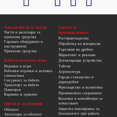
Автомобили и части
Бизнес и
Части и аксесоари за
промишленост
превозни средства
Ресторантьорство
Гаражно оборудване и
Обработка на материали
инструменти
Търговия на дребно
Превозни средства
Маркетинг и реклама
Бебета и малки деца
Детектиращи устройства
Табели
Играчки и игри
Бебешки играчки и активна
Агрикултура
гимнастика
Горско стопанство и
Сигурност за бебето
дърводобив
Транспорт за бебето
Фризьорство и козметика
Памперси
Промишлено съхранение
Кърмене и хранене
Колички и контейнери за
Дрехи и аксесоари
почистване
Защитна екипировка за
Облекло
безопасност при работа
Аксесоари за облекло