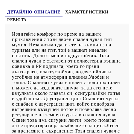
добър и релаксиращ сън след изморителен ден на къмпинг,
преходи, туризъм, пътуване или всяко друго изследване. Той
може да се използва през пролетта, лятото и есента.
ДЕТАЙЛНО ОПИСАНИЕ
ХАРАКТЕРИСТИКИ
РЕВЮТА
Изпитайте комфорт по време на вашите
приключения с този двоен спален чувал тип
мумия. Независимо дали сте на къмпинг, на
туризъм или на път, той е вашият идеален
спътник. Дълготраен и водоустойчив: Този
спален чувал е съставен от полиестерна външна
обвивка и PP подплата, което го прави
дълготраен, влагоустойчив, водоустойчив и
устойчив на атмосферни влияния.Удобен и
топъл: Спалният чувал е пълен с полипропилен
и можете да издърпате шнура, за да стегнете
качулката около главата си, осигурявайки топъл
и удобен сън. Двустранен цип: Спалният чувал
е снабден с двустранен цип, който подобрява
вътрешния въздушен поток и позволява лесно
регулиране на температурата в спалния чувал.
Освен това има сигурни ленти, които помагат
да се предотврати разхлабването на ципа.Лесен
за пренасяне и съхранение: Този спален чувал е