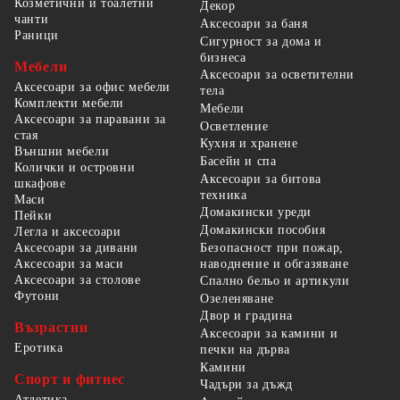
Козметични и тоалетни
Декор
чанти
Аксесоари за баня
Раници
Сигурност за дома и
бизнеса
Мебели
Аксесоари за осветителни
Аксесоари за офис мебели
тела
Комплекти мебели
Мебели
Аксесоари за паравани за
Осветление
стая
Кухня и хранене
Външни мебели
Басейн и спа
Колички и островни
Аксесоари за битова
шкафове
техника
Маси
Домакински уреди
Пейки
Домакински пособия
Легла и аксесоари
Безопасност при пожар,
Аксесоари за дивани
наводнение и обгазяване
Аксесоари за маси
Аксесоари за столове
Спално бельо и артикули
Футони
Озеленяване
Двор и градина
Възрастни
Аксесоари за камини и
Еротика
печки на дърва
Камини
Спорт и фитнес
Чадъри за дъжд
Атлетика