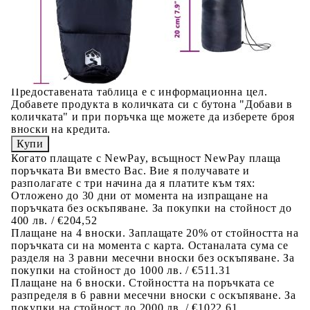
Предоставената таблица е с информационна цел.
Добавете продукта в количката си с бутона "Добави в
количката" и при поръчка ще можете да изберете броя
вноски на кредита.
Предоставената таблица е с информационна цел.
Добавете продукта в количката си с бутона "Добави в
количката" и при поръчка ще можете да изберете броя
вноски на кредита.
Когато плащате с NewPay, всъщност NewPay плаща
поръчката Ви вместо Вас. Вие я получавате и
разполагате с три начина да я платите към тях:
Отложено до 30 дни от момента на изпращане на
поръчката без оскъпяване. За покупки на стойност до
400 лв. / €204,52
Плащане на 4 вноски. Заплащате 20% от стойността на
поръчката си на момента с карта. Останалата сума се
разделя на 3 равни месечни вноски без оскъпяване. За
покупки на стойност до 1000 лв. / €511.31
Плащане на 6 вноски. Стойността на поръчката се
разпределя в 6 равни месечни вноски с оскъпяване. За
покупки на стойност до 2000 лв. / €1022.61