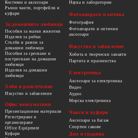
Костюми и аксесоари
Наука и лаборатории
Ръчни чанти, портфейли и
куфари
Фотоапарати и оптика
Фотография
За домашните любимци
Фотоапарати и оптични
Пособия за малки животни
аксесоари
Изделия за рибки
Стълби и рампи за
Изкуство и забавление
домашни любимци
Пособия за сресване и
Хобита и творчески занаяти
постригване на домашни
Партита и празненства
любимци
Изделия за домашни
Електроника
любимци
Аксесоари за електроника
Хоби и развлечение
Видео
Изкуство и забавление
Аудио
Морска електроника
Офис консумативи
Презентационни материали
Чанти и куфари
Регистриране и
Аксесоари за багаж
организиране
Спортни сакове
Office Equipment
Куфари
Дом и градина