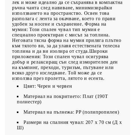
лек и може идеално да се съхранява в компактна
ръчна чанта след навиване, минимизирайки
използването на пространство. Освен това
разполага с лента за окачване, което го прави
удобен за носене и съхранение. Форма на
мумия: Този спален чувал тип мумия е
специално проектиран с мисъл за топлина.
Неговата тясна форма на мумия приляга плътно
към тялото ви, за да улавя естествената телесна
топлина и да ви изолира от студа.Широки
приложения: Този спален чувал осигурява
добър и релаксиращ сън след изморителен ден
на къмпинг, преходи, туризъм, пътуване или
всяко друго изследване. Той може да се
използва през пролетта, лятото и есента.
Цвят: Черен и червен
Материал на покритието: Плат (190T
полиестер)
Материал на пълнежа: PP (полипропилен)
Размери на спалния чувал: 207 x 70 см (Д x
Ш)