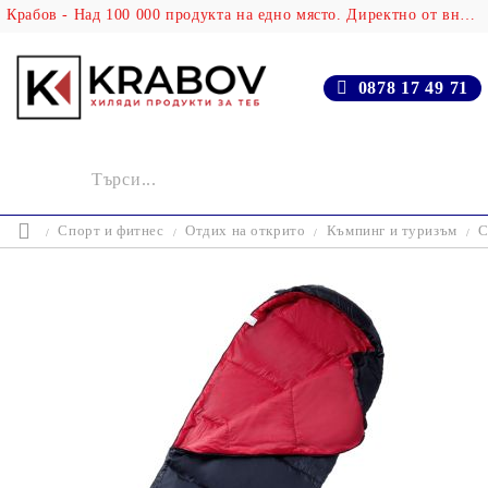
Крабов - Над 100 000 продукта на едно място. Директно от вносителя!
0878 17 49 71
Спорт и фитнес
Отдих на открито
Къмпинг и туризъм
С