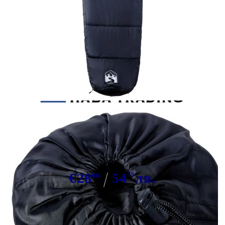
Tweet
Сподели
Спален чувал тип мумия за
възрастни къмпинг 3 сезона
€28
54
76
лв.
00
В наличност: 83 бр.