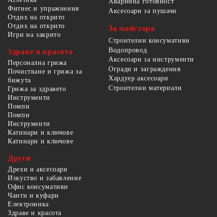
Аварийна готовност
Фитнес и упражнения
Аксесоари за пушачи
Отдих на открито
Отдих на открито
За майстора
Игри на закрито
Строителни консумативи
Водопровод
Здраве и красота
Аксесоари за инструменти
Персонална грижа
Огради и заграждения
Почистване и грижа за
Хардуер аксесоари
бижута
Строителни материали
Грижа за здравето
Инструменти
Помпи
Помпи
Инструменти
Катинари и ключове
Катинари и ключове
Други
Дрехи и аксесоари
Изкуство и забавление
Офис консумативи
Чанти и куфари
Електроника
Здраве и красота