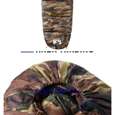
Tweet
Сподели
Спален чувал тип мумия за
възрастни къмпинг 3 сезона
€28
54
76
лв.
00
В наличност: 102 бр.