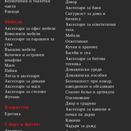
Козметични и тоалетни
Декор
чанти
Аксесоари за баня
Раници
Сигурност за дома и
бизнеса
Мебели
Аксесоари за осветителни
Аксесоари за офис мебели
тела
Комплекти мебели
Мебели
Аксесоари за паравани за
Осветление
стая
Кухня и хранене
Външни мебели
Басейн и спа
Колички и островни
Аксесоари за битова
шкафове
техника
Маси
Домакински уреди
Пейки
Домакински пособия
Легла и аксесоари
Безопасност при пожар,
Аксесоари за дивани
наводнение и обгазяване
Аксесоари за маси
Аксесоари за столове
Спално бельо и артикули
Футони
Озеленяване
Двор и градина
Възрастни
Аксесоари за камини и
Еротика
печки на дърва
Камини
Спорт и фитнес
Чадъри за дъжд
Атлетика