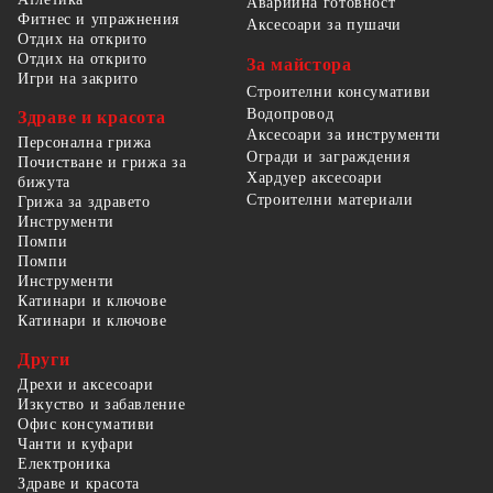
Аварийна готовност
Фитнес и упражнения
Аксесоари за пушачи
Отдих на открито
Отдих на открито
За майстора
Игри на закрито
Строителни консумативи
Водопровод
Здраве и красота
Аксесоари за инструменти
Персонална грижа
Огради и заграждения
Почистване и грижа за
Хардуер аксесоари
бижута
Строителни материали
Грижа за здравето
Инструменти
Помпи
Помпи
Инструменти
Катинари и ключове
Катинари и ключове
Други
Дрехи и аксесоари
Изкуство и забавление
Офис консумативи
Чанти и куфари
Електроника
Здраве и красота