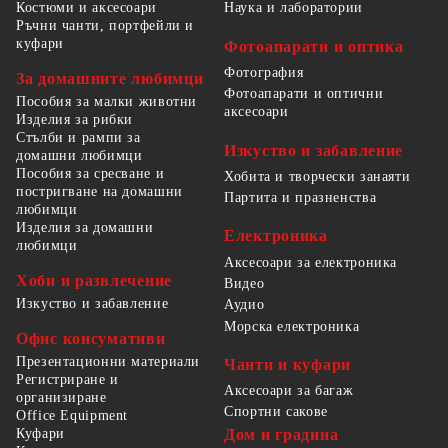
Костюми и аксесоари
Наука и лаборатории
Ръчни чанти, портфейли и
куфари
Фотоапарати и оптика
Фотография
За домашните любимци
Фотоапарати и оптични
Пособия за малки животни
аксесоари
Изделия за рибки
Стълби и рампи за
Изкуство и забавление
домашни любимци
Пособия за сресване и
Хобита и творчески занаяти
постригване на домашни
Партита и празненства
любимци
Изделия за домашни
Електроника
любимци
Аксесоари за електроника
Хоби и развлечение
Видео
Изкуство и забавление
Аудио
Морска електроника
Офис консумативи
Презентационни материали
Чанти и куфари
Регистриране и
Аксесоари за багаж
организиране
Спортни сакове
Office Equipment
Куфари
Дом и градина