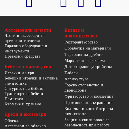
Автомобили и части
Бизнес и
Части и аксесоари за
промишленост
превозни средства
Ресторантьорство
Гаражно оборудване и
Обработка на материали
инструменти
Търговия на дребно
Превозни средства
Маркетинг и реклама
Бебета и малки деца
Детектиращи устройства
Табели
Играчки и игри
Бебешки играчки и активна
Агрикултура
гимнастика
Горско стопанство и
Сигурност за бебето
дърводобив
Транспорт за бебето
Фризьорство и козметика
Памперси
Промишлено съхранение
Кърмене и хранене
Колички и контейнери за
Дрехи и аксесоари
почистване
Защитна екипировка за
Облекло
безопасност при работа
Аксесоари за облекло