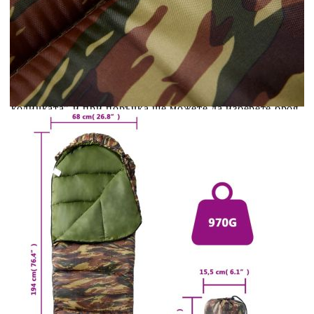
Credit calculator
Спален чувал тип мумия за възрастни къмпинг 3
сезона
Please select credit institution
Цена на продукта:
€28.00
Extraction of information from credit institutions
Предоставената таблица е с информационна цел.
Добавете продукта в количката си с бутона "Добави в
количката" и при поръчка ще можете да изберете броя
вноски на кредита.
Acest tabel are caracter informativ. Adăugați produsul în
coșul de cumpărături unde veți putea selecta detaliile
cererii de creditare.
Предоставената таблица е с информационна цел.
Добавете продукта в количката си с бутона "Добави в
количката" и при поръчка ще можете да изберете броя
вноски на кредита.
Предоставената таблица е с информационна цел.
Добавете продукта в количката си с бутона "Добави в
количката" и при поръчка ще можете да изберете броя
вноски на кредита.