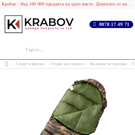
Крабов - Над 100 000 продукта на едно място. Директно от вносителя!
0878 17 49 71
Спорт и фитнес
Отдих на открито
Къмпинг и туризъм
С