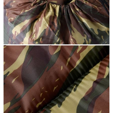
Време за доставка: 5 до 9 дни
Безплатна доставка до адрес при плащане по банков път
Цвят:
Камуфлаж
Тегло:
970 гр
EAN code:
8721012383753
Материал на пълнежа:
PP (полипропилен)
Форма:
Мумия
Размери на опаковката:
15,5 x 20 см (Диаметър x В)
Температурен диапазон:
15 ℃-25 ℃
Материал на покритието:
Плат (190T полиестер)
Размери на спалния чувал:
194 x 68 см (Д x Ш)
Подходящи сезони:
Пролет/Лято/Есен
Заетост:
1 човек
Означаване за:
Възрастен
Купи на изплащане