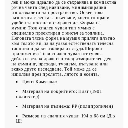
лек и може идеално да се съхранява в компактна
ръчна чанта след навиване, минимизирайки
използването на пространство. Освен това
разполага с лента за окачване, което го прави
удобен за носене и съхранение. Форма на
мумия: Този спален чувал тип мумия е
специално проектиран с мисъл за топлина.
Неговата тясна форма на мумия приляга плътно
към тялото ви, за да улавя естествената телесна
топлина и да ви изолира от студа.Широки
приложения: Този спален чувал осигурява
добър и релаксиращ сън след изморителен ден
на къмпинг, преходи, туризъм, пътуване или
всяко друго изследване. Той може да се
използва през пролетта, лятото и есента.
Цвят: Камуфлаж
Материал на покритието: Плат (190T
полиестер)
Материал на пълнежа: PP (полипропилен)
Размери на спалния чувал: 194 x 68 см (Д x
Ш)