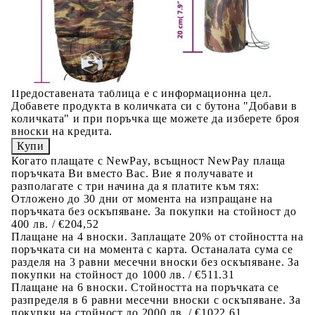
Предоставената таблица е с информационна цел.
Добавете продукта в количката си с бутона "Добави в
количката" и при поръчка ще можете да изберете броя
вноски на кредита.
Предоставената таблица е с информационна цел.
Добавете продукта в количката си с бутона "Добави в
количката" и при поръчка ще можете да изберете броя
вноски на кредита.
Когато плащате с NewPay, всъщност NewPay плаща
поръчката Ви вместо Вас. Вие я получавате и
разполагате с три начина да я платите към тях:
Отложено до 30 дни от момента на изпращане на
поръчката без оскъпяване. За покупки на стойност до
400 лв. / €204,52
Плащане на 4 вноски. Заплащате 20% от стойността на
поръчката си на момента с карта. Останалата сума се
разделя на 3 равни месечни вноски без оскъпяване. За
покупки на стойност до 1000 лв. / €511.31
Плащане на 6 вноски. Стойността на поръчката се
разпределя в 6 равни месечни вноски с оскъпяване. За
покупки на стойност до 2000 лв. / €1022.61