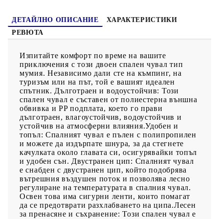
добър и релаксиращ сън след изморителен ден на къмпинг,
преходи, туризъм, пътуване или всяко друго изследване. Той
може да се използва през пролетта, лятото и есента.
ДЕТАЙЛНО ОПИСАНИЕ
ХАРАКТЕРИСТИКИ
РЕВЮТА
Изпитайте комфорт по време на вашите
приключения с този двоен спален чувал тип
мумия. Независимо дали сте на къмпинг, на
туризъм или на път, той е вашият идеален
спътник. Дълготраен и водоустойчив: Този
спален чувал е съставен от полиестерна външна
обвивка и PP подплата, което го прави
дълготраен, влагоустойчив, водоустойчив и
устойчив на атмосферни влияния.Удобен и
топъл: Спалният чувал е пълен с полипропилен
и можете да издърпате шнура, за да стегнете
качулката около главата си, осигурявайки топъл
и удобен сън. Двустранен цип: Спалният чувал
е снабден с двустранен цип, който подобрява
вътрешния въздушен поток и позволява лесно
регулиране на температурата в спалния чувал.
Освен това има сигурни ленти, които помагат
да се предотврати разхлабването на ципа.Лесен
за пренасяне и съхранение: Този спален чувал е