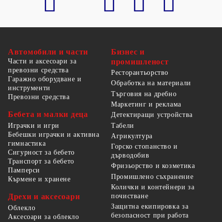
Автомобили и части
Бизнес и
Части и аксесоари за
промишленост
превозни средства
Ресторантьорство
Гаражно оборудване и
Обработка на материали
инструменти
Търговия на дребно
Превозни средства
Маркетинг и реклама
Бебета и малки деца
Детектиращи устройства
Табели
Играчки и игри
Бебешки играчки и активна
Агрикултура
гимнастика
Горско стопанство и
Сигурност за бебето
дърводобив
Транспорт за бебето
Фризьорство и козметика
Памперси
Промишлено съхранение
Кърмене и хранене
Колички и контейнери за
Дрехи и аксесоари
почистване
Защитна екипировка за
Облекло
безопасност при работа
Аксесоари за облекло