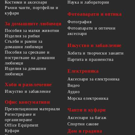
Костюми и аксесоари
Наука и лаборатории
Ръчни чанти, портфейли и
куфари
Фотоапарати и оптика
Фотография
За домашните любимци
Фотоапарати и оптични
Пособия за малки животни
аксесоари
Изделия за рибки
Стълби и рампи за
Изкуство и забавление
домашни любимци
Пособия за сресване и
Хобита и творчески занаяти
постригване на домашни
Партита и празненства
любимци
Изделия за домашни
Електроника
любимци
Аксесоари за електроника
Хоби и развлечение
Видео
Изкуство и забавление
Аудио
Морска електроника
Офис консумативи
Презентационни материали
Чанти и куфари
Регистриране и
Аксесоари за багаж
организиране
Спортни сакове
Office Equipment
Куфари
Дом и градина