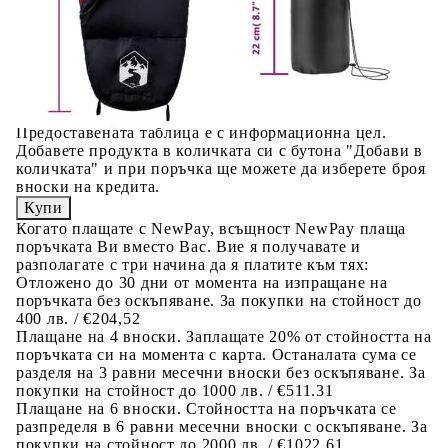
Предоставената таблица е с информационна цел.
Добавете продукта в количката си с бутона "Добави в
количката" и при поръчка ще можете да изберете броя
вноски на кредита.
Предоставената таблица е с информационна цел.
Добавете продукта в количката си с бутона "Добави в
количката" и при поръчка ще можете да изберете броя
вноски на кредита.
Когато плащате с NewPay, всъщност NewPay плаща
поръчката Ви вместо Вас. Вие я получавате и
разполагате с три начина да я платите към тях:
Отложено до 30 дни от момента на изпращане на
поръчката без оскъпяване. За покупки на стойност до
400 лв. / €204,52
Плащане на 4 вноски. Заплащате 20% от стойността на
поръчката си на момента с карта. Останалата сума се
разделя на 3 равни месечни вноски без оскъпяване. За
покупки на стойност до 1000 лв. / €511.31
Плащане на 6 вноски. Стойността на поръчката се
разпределя в 6 равни месечни вноски с оскъпяване. За
покупки на стойност до 2000 лв. / €1022.61