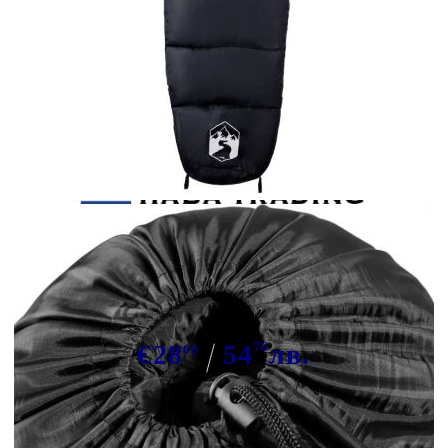
Tweet
Сподели
Спален чувал тип мумия за
възрастни къмпинг 3 сезона
€28
54
76
лв.
00
В наличност: 79 бр.