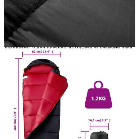
Credit calculator
Спален чувал тип мумия за възрастни къмпинг 3
сезона
Please select credit institution
Цена на продукта:
€28.00
Extraction of information from credit institutions
Предоставената таблица е с информационна цел.
Добавете продукта в количката си с бутона "Добави в
количката" и при поръчка ще можете да изберете броя
вноски на кредита.
Acest tabel are caracter informativ. Adăugați produsul în
coșul de cumpărături unde veți putea selecta detaliile
cererii de creditare.
Предоставената таблица е с информационна цел.
Добавете продукта в количката си с бутона "Добави в
количката" и при поръчка ще можете да изберете броя
вноски на кредита.
Предоставената таблица е с информационна цел.
Добавете продукта в количката си с бутона "Добави в
количката" и при поръчка ще можете да изберете броя
вноски на кредита.