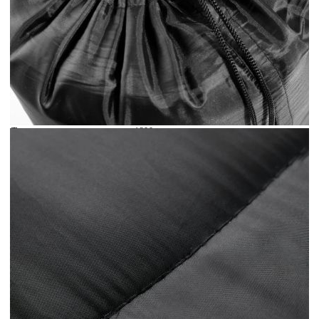
Време за доставка: 5 до 9 дни
Безплатна доставка до адрес при плащане по банков път
Цвят:
Черен и червен
Тегло:
1200 гр
EAN code:
8721012383845
Материал на пълнежа:
PP (полипропилен)
Форма:
Мумия
Размери на опаковката:
16,5 x 22 см (Диаметър x В)
Температурен диапазон:
10 ℃-20 ℃
Материал на покритието:
Плат (190T полиестер)
Размери на спалния чувал:
180 x 62 см (Д x Ш)
Подходящи сезони:
Пролет/Лято/Есен
Заетост:
1 човек
Означаване за:
Възрастен
Купи на изплащане