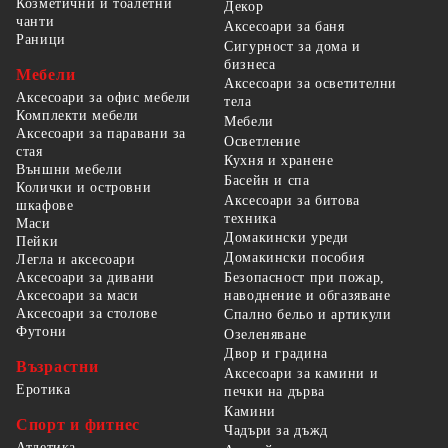
Козметични и тоалетни
Декор
чанти
Аксесоари за баня
Раници
Сигурност за дома и
бизнеса
Мебели
Аксесоари за осветителни
Аксесоари за офис мебели
тела
Комплекти мебели
Мебели
Аксесоари за паравани за
Осветление
стая
Кухня и хранене
Външни мебели
Басейн и спа
Колички и островни
Аксесоари за битова
шкафове
техника
Маси
Домакински уреди
Пейки
Домакински пособия
Легла и аксесоари
Безопасност при пожар,
Аксесоари за дивани
наводнение и обгазяване
Аксесоари за маси
Аксесоари за столове
Спално бельо и артикули
Футони
Озеленяване
Двор и градина
Възрастни
Аксесоари за камини и
Еротика
печки на дърва
Камини
Спорт и фитнес
Чадъри за дъжд
Атлетика