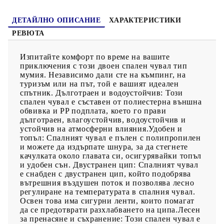
добър и релаксиращ сън след изморителен ден на къмпинг,
преходи, туризъм, пътуване или всяко друго изследване. Той
може да се използва през пролетта, лятото и есента.
ДЕТАЙЛНО ОПИСАНИЕ
ХАРАКТЕРИСТИКИ
РЕВЮТА
Изпитайте комфорт по време на вашите
приключения с този двоен спален чувал тип
мумия. Независимо дали сте на къмпинг, на
туризъм или на път, той е вашият идеален
спътник. Дълготраен и водоустойчив: Този
спален чувал е съставен от полиестерна външна
обвивка и PP подплата, което го прави
дълготраен, влагоустойчив, водоустойчив и
устойчив на атмосферни влияния.Удобен и
топъл: Спалният чувал е пълен с полипропилен
и можете да издърпате шнура, за да стегнете
качулката около главата си, осигурявайки топъл
и удобен сън. Двустранен цип: Спалният чувал
е снабден с двустранен цип, който подобрява
вътрешния въздушен поток и позволява лесно
регулиране на температурата в спалния чувал.
Освен това има сигурни ленти, които помагат
да се предотврати разхлабването на ципа.Лесен
за пренасяне и съхранение: Този спален чувал е