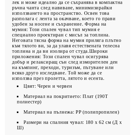
лек и може идеално да се съхранява в компактна
ръчна чанта след навиване, минимизирайки
използването на пространство. Освен това
разполага с лента за окачване, което го прави
удобен за носене и съхранение. Форма на
мумия: Този спален чувал тип мумия е
специално проектиран с мисъл за топлина.
Неговата тясна форма на мумия приляга плътно
към тялото ви, за да улавя естествената телесна
топлина и да ви изолира от студа.Широки
приложения: Този спален чувал осигурява
добър и релаксиращ сън след изморителен ден
на къмпинг, преходи, туризъм, пътуване или
всяко друго изследване. Той може да се
използва през пролетта, лятото и есента.
Цвят: Черен и червен
Материал на покритието: Плат (190T
полиестер)
Материал на пълнежа: PP (полипропилен)
Размери на спалния чувал: 180 x 62 см (Д x
Ш)