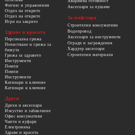
Аварийна готовност
Фитнес и упражнения
Аксесоари за пушачи
Отдих на открито
Отдих на открито
За майстора
Игри на закрито
Строителни консумативи
Водопровод
Здраве и красота
Аксесоари за инструменти
Персонална грижа
Огради и заграждения
Почистване и грижа за
Хардуер аксесоари
бижута
Строителни материали
Грижа за здравето
Инструменти
Помпи
Помпи
Инструменти
Катинари и ключове
Катинари и ключове
Други
Дрехи и аксесоари
Изкуство и забавление
Офис консумативи
Чанти и куфари
Електроника
Здраве и красота