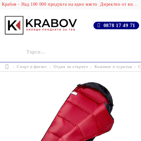
Крабов - Над 100 000 продукта на едно място. Директно от вносителя!
0878 17 49 71
Спорт и фитнес
Отдих на открито
Къмпинг и туризъм
С