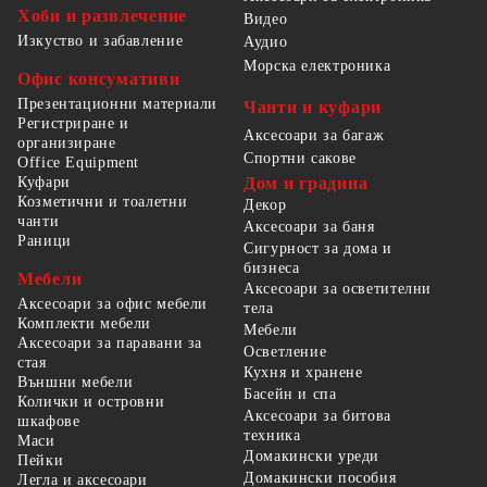
Хоби и развлечение
Видео
Изкуство и забавление
Аудио
Морска електроника
Офис консумативи
Презентационни материали
Чанти и куфари
Регистриране и
Аксесоари за багаж
организиране
Спортни сакове
Office Equipment
Куфари
Дом и градина
Козметични и тоалетни
Декор
чанти
Аксесоари за баня
Раници
Сигурност за дома и
бизнеса
Мебели
Аксесоари за осветителни
Аксесоари за офис мебели
тела
Комплекти мебели
Мебели
Аксесоари за паравани за
Осветление
стая
Кухня и хранене
Външни мебели
Басейн и спа
Колички и островни
Аксесоари за битова
шкафове
техника
Маси
Домакински уреди
Пейки
Домакински пособия
Легла и аксесоари