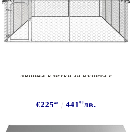
Tweet
Сподели
Дворна клетка за кучета с
покрив, 600x300x150 см
€225
441
00
лв.
48
В наличност: 200 бр.