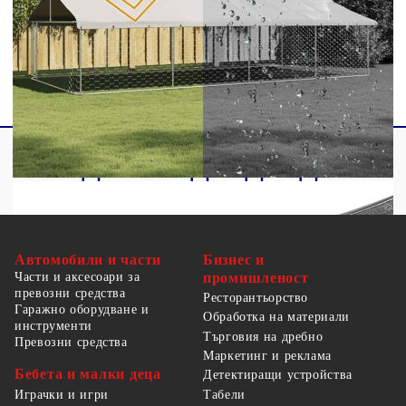
Заключваща система с резе
Необходимо сглобяване: Да
Автомобили и части
Бизнес и
Части и аксесоари за
промишленост
превозни средства
Ресторантьорство
Гаражно оборудване и
Обработка на материали
инструменти
Търговия на дребно
Превозни средства
Маркетинг и реклама
Бебета и малки деца
Детектиращи устройства
Табели
Играчки и игри