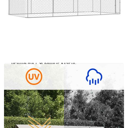
страна мрежа помага за предотвратяване на
инциденти и неочаквани аварии, като
същевременно позволява вентилация.
Благодарение на здравата и стабилна
поцинкована стоманена конструкция, тази
качествена клетка за кучета е издръжлива и
солидна. Изработен от 100% полиетилен,
включеният навес е пожароустойчив и с UV
защита, предпазвайки от слънце, дъжд, сняг,
както и други атмосферни условия. Окачената
на панти врата със заключваща се система с
резета осигурява допълнителна сигурност и
безопасност за вашите кучета.
Цвят: Сребрист
Материал: Поцинкована стомана, текстил
(100% полиетилен)
Общи размери: 600 x 300 x 150 cм (Д x Ш x
В)
Размери на вратата: 45 x 91 см (Ш х В)
С покрив