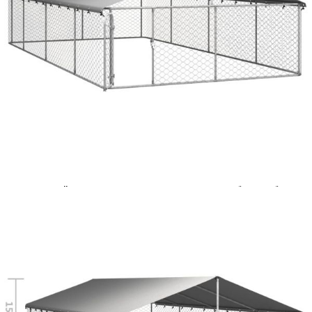
cererii de creditare.
Предоставената таблица е с информационна цел.
Добавете продукта в количката си с бутона "Добави в
количката" и при поръчка ще можете да изберете броя
вноски на кредита.
Предоставената таблица е с информационна цел.
Добавете продукта в количката си с бутона "Добави в
количката" и при поръчка ще можете да изберете броя
вноски на кредита.
Предоставената таблица е с информационна цел.
Добавете продукта в количката си с бутона "Добави в
количката" и при поръчка ще можете да изберете броя
вноски на кредита.
Предоставената таблица е с информационна цел.
Добавете продукта в количката си с бутона "Добави в
количката" и при поръчка ще можете да изберете броя
вноски на кредита.
Когато плащате с NewPay, всъщност NewPay плаща
поръчката Ви вместо Вас. Вие я получавате и