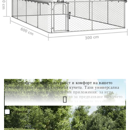
разполагате с три начина да я платите към тях:
Отложено до 30 дни от момента на изпращане на
поръчката без оскъпяване. За покупки на стойност до
400 лв. / €204,52
Плащане на 4 вноски. Заплащате 20% от стойността на
поръчката си на момента с карта. Останалата сума се
разделя на 3 равни месечни вноски без оскъпяване. За
покупки на стойност до 1000 лв. / €511.31
Плащане на 6 вноски. Стойността на поръчката се
разпределя в 6 равни месечни вноски с оскъпяване. За
покупки на стойност до 2000 лв. / €1022.61
Осигурете безопасност, сигурност и комфорт на вашето
кученце с тази външна клетка за кучета. Тази универсална
клетка за кучета има многобройни приложения: за игра,
упражнения, обучаване или просто за предпазване на кучето.
Тя ще бъде истински рай на игрите за вашите пухкави
приятели! Тази голяма клетка за кучета осигурява достатъчно
пространство за упражнения, докато опасващата я от всички
Сравни
страна мрежа помага за предотвратяване на инциденти и
неочаквани аварии, като същевременно позволява
вентилация. Благодарение на здравата и стабилна
ПОРЪЧАЙ БЕЗ РЕГИСТРАЦИЯ
поцинкована стоманена конструкция, тази качествена клетка