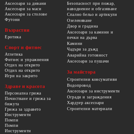
Безопасност при пожар,
Аксесоари за дивани
наводнение и обгазяване
Аксесоари за маси
Аксесоари за столове
Спално бельо и артикули
Футони
Озеленяване
Двор и градина
Възрастни
Аксесоари за камини и
Еротика
печки на дърва
Камини
Спорт и фитнес
Чадъри за дъжд
Атлетика
Аварийна готовност
Фитнес и упражнения
Аксесоари за пушачи
Отдих на открито
Отдих на открито
За майстора
Игри на закрито
Строителни консумативи
Водопровод
Здраве и красота
Аксесоари за инструменти
Персонална грижа
Огради и заграждения
Почистване и грижа за
Хардуер аксесоари
бижута
Строителни материали
Грижа за здравето
Инструменти
Помпи
Помпи
Инструменти