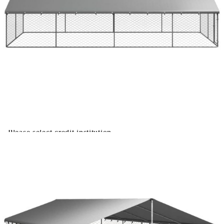
Време за доставка: 5 до 9 дни
Безплатна доставка до адрес при плащане по банков път
Купи на изплащане
Credit calculator
Дворна клетка за кучета с покрив, 600x300x150 см
Please select credit institution
Цена на продукта:
€225.48
Extraction of information from credit institutions
Предоставената таблица е с информационна цел.
Добавете продукта в количката си с бутона "Добави в
количката" и при поръчка ще можете да изберете броя
вноски на кредита.
Acest tabel are caracter informativ. Adăugați produsul în
coșul de cumpărături unde veți putea selecta detaliile