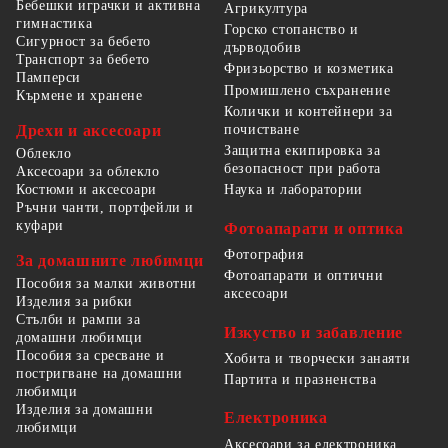
Бебешки играчки и активна
Агрикултура
гимнастика
Горско стопанство и
Сигурност за бебето
дърводобив
Транспорт за бебето
Фризьорство и козметика
Памперси
Промишлено съхранение
Кърмене и хранене
Колички и контейнери за
Дрехи и аксесоари
почистване
Защитна екипировка за
Облекло
безопасност при работа
Аксесоари за облекло
Костюми и аксесоари
Наука и лаборатории
Ръчни чанти, портфейли и
куфари
Фотоапарати и оптика
Фотография
За домашните любимци
Фотоапарати и оптични
Пособия за малки животни
аксесоари
Изделия за рибки
Стълби и рампи за
Изкуство и забавление
домашни любимци
Пособия за сресване и
Хобита и творчески занаяти
постригване на домашни
Партита и празненства
любимци
Изделия за домашни
Електроника
любимци
Аксесоари за електроника