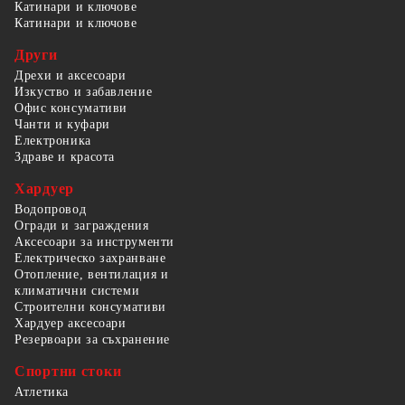
Катинари и ключове
Катинари и ключове
Други
Дрехи и аксесоари
Изкуство и забавление
Офис консумативи
Чанти и куфари
Електроника
Здраве и красота
Хардуер
Водопровод
Огради и заграждения
Аксесоари за инструменти
Електрическо захранване
Отопление, вентилация и
климатични системи
Строителни консумативи
Хардуер аксесоари
Резервоари за съхранение
Спортни стоки
Атлетика