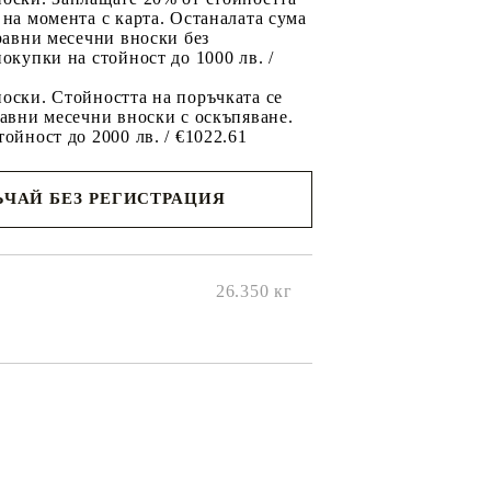
 на момента с карта. Останалата сума
 равни месечни вноски без
покупки на стойност до 1000 лв. /
оски. Стойността на поръчката се
равни месечни вноски с оскъпяване.
тойност до 2000 лв. / €1022.61
ЧАЙ БЕЗ РЕГИСТРАЦИЯ
ще се
ките на
26.350
кг