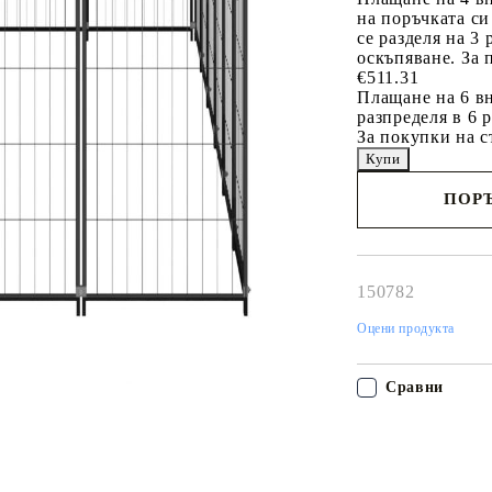
на поръчката си
се разделя на 3
оскъпяване. За 
€511.31
Плащане на 6 вн
разпределя в 6 
За покупки на с
ПОРЪ
Наш представител 
свърже с Вас в рам
работния ден!
150782
Оцени продукта
Сравни