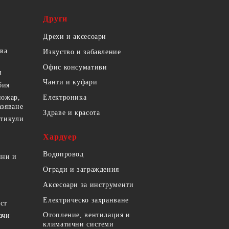
Други
Дрехи и аксесоари
ова
Изкуство и забавление
Офис консумативи
и
Чанти и куфари
бия
пожар,
Електроника
азяване
Здраве и красота
ртикули
Хардуер
Водопровод
ини и
Огради и заграждения
Аксесоари за инструменти
Електрическо захранване
ст
Отопление, вентилация и
ачи
климатични системи