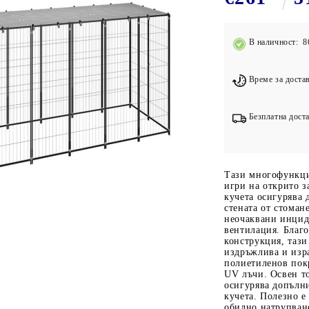
Подложки за фитнес уреди
В
Лостове за набиране
В наличност: 8
Силови кули
Йога и пилатес
Време за достав
Безплатна доста
Тази многофункцио
игри на открито з
кучета осигурява 
стената от стоман
неочаквани инцид
вентилация. Благо
конструкция, таз
издръжлива и изра
полиетиленов покр
UV лъчи. Освен то
осигурява допълни
кучета. Полезно е
обилно натрупване