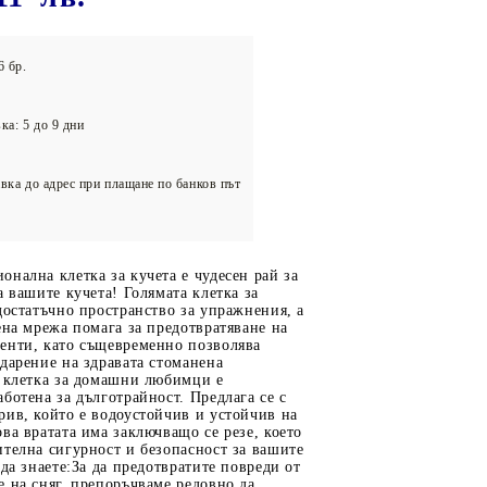
олейбол
6 бр.
ка: 5 до 9 дни
вка до адрес при плащане по банков път
нална клетка за кучета е чудесен рай за
а вашите кучета! Голямата клетка за
достатъчно пространство за упражнения, а
ена мрежа помага за предотвратяване на
енти, като същевременно позволява
дарение на здравата стоманена
и клетка за домашни любимци е
ботена за дълготрайност. Предлага се с
ив, който е водоустойчив и устойчив на
ва вратата има заключващо се резе, което
телна сигурност и безопасност за вашите
 да знаете:За да предотвратите повреди от
 на сняг, препоръчваме редовно да