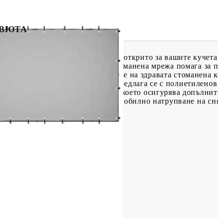
ЕВЮТА
кучета е чудесен рай за игри на открито за вашите кучета!
о за упражнения, а стената от стоманена мрежа помага за 
волява вентилация. Благодарение на здравата стоманена ко
изработена за дълготрайност. Предлага се с полиетиленов
вратата има заключващо се резе, което осигурява допълнит
те:За да предотвратите повреди от обилно натрупване на сн
сана стомана
0 см (Д х Ш х В)
5 x 110 см (Ш x В)
мм