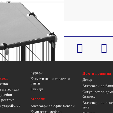
пасност
Куфари
Дом и градина
ност
Козметични и тоалетни
Декор
чанти
рство
Аксесоари за баня
Раници
а материали
Сигурност за дом
 дребно
бизнеса
Мебели
 реклама
Аксесоари за осв
 устройства
Аксесоари за офис мебели
тела
Комплекти мебели