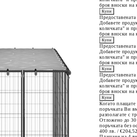
броя вноски на 
Предоставената
Добавете продук
количката" и пр
броя вноски на 
Предоставената
Добавете продук
количката" и пр
броя вноски на 
Предоставената
Добавете продук
количката" и пр
броя вноски на 
Когато плащате
поръчката Ви вм
разполагате с т
Отложено до 30
поръчката без о
400 лв. / €204,5
Плащане на 4 в