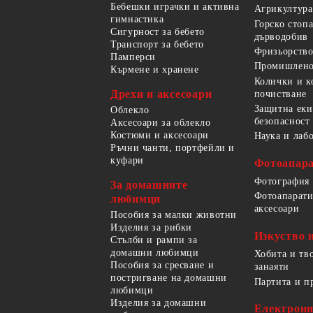
Бебешки играчки и активна
Агрикултура
гимнастика
Горско стоп
Сигурност за бебето
дърводобив
Транспорт за бебето
Фризьорство
Памперси
Промишлено
Кърмене и хранене
Колички и к
Дрехи и аксесоари
почистване
Защитна еки
Облекло
безопасност
Аксесоари за облекло
Костюми и аксесоари
Наука и лаб
Ръчни чанти, портфейли и
куфари
Фотоапара
Фотография
За домашните
Фотоапарати
любимци
аксесоари
Пособия за малки животни
Изделия за рибки
Изкуство 
Стълби и рампи за
домашни любимци
Хобита и тв
Пособия за сресване и
занаяти
постригване на домашни
Партита и п
любимци
Изделия за домашни
Електрон