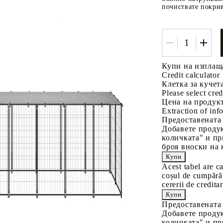
почиствате покрив
Купи на изплащ
Credit calculator
Клетка за кучет
Please select cred
Tweet
одели
Цена на продукт
Extraction of info
Предоставената
Добавете продук
количката" и пр
броя вноски на 
Acest tabel are c
coșul de cumpărăt
cererii de creditar
Предоставената
Добавете продук
количката" и пр