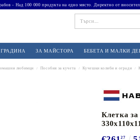
рабов - Над 100 000 продукта на едно място. Директно от вносител
 ГРАДИНА
ЗА МАЙСТОРА
БЕБЕТА И МАЛКИ Д
 домашни любимци
Пособия за кучета
Кучешки колиби и огради
ФИТНЕС УПРАЖНЕНИЯ
А
Вдигане на тежести
Б
Кардио
Бо
любимци
Клетка за
Йога и пилатес
Бе
330x110x1
Лежанки за упражнения
Хо
Тренажори за баланс
О
€261
5
27