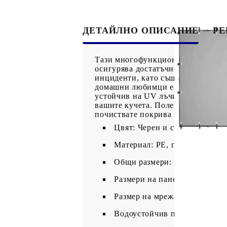
ДЕТАЙЛНО ОПИСАНИЕ
Р
Тази многофункционална клетка за 
осигурява достатъчно пространств
инциденти, като същевременно поз
домашни любимци е издръжлива и 
устойчив на UV лъчи. Освен това 
вашите кучета. Полезно е да знае
почиствате покрива през зимата.
Цвят: Черен и сребристосив
Материал: PE, прахово бояди
Общи размери: 330 x 110 x 11
Размери на панела (всеки): 5
Размер на мрежата: 100 x 50 
Водоустойчив покрив