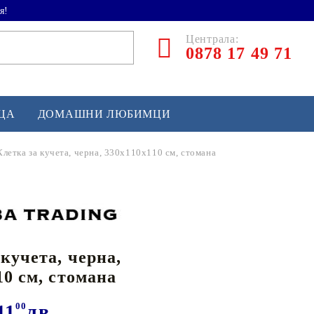
я!
Централа:
0878 17 49 71
ЕЦА
ДОМАШНИ ЛЮБИМЦИ
Клетка за кучета, черна, 330x110x110 см, стомана
ТЛЕТИКА
аскетбол
кс и бойни изкуства
 кучета, черна,
йзбол и софтбол
10 см, стомана
кей и лакрос
сновно спортно оборудване
11
00
лв.