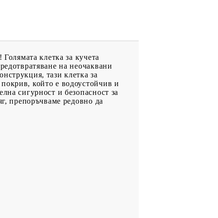
 Голямата клетка за кучета
предотвратяване на неочаквани
нструкция, тази клетка за
 покрив, който е водоустойчив и
елна сигурност и безопасност за
яг, препоръчваме редовно да