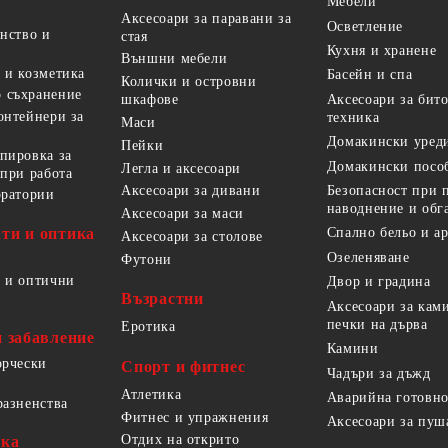
Мебели
Аксесоари за паравани за
Осветление
анство и
стая
Кухня и хранене
Външни мебели
 и козметика
Басейн и спа
Колички и островни
 съхранение
Аксесоари за бит
шкафове
онтейнери за
техника
Маси
Домакински уред
Пейки
пировка за
Домакински посо
Легла и аксесоари
 при работа
Безопасност при 
Аксесоари за дивани
оратории
наводнение и обг
Аксесоари за маси
ти и оптика
Спално бельо и а
Аксесоари за столове
Озеленяване
Футони
 и оптични
Двор и градина
Възрастни
Аксесоари за кам
печки на дърва
Еротика
и забавление
Камини
орчески
Спорт и фитнес
Чадъри за дъжд
Атлетика
Аварийна готовно
разненства
Фитнес и упражнения
Аксесоари за пуш
Отдих на открито
ика