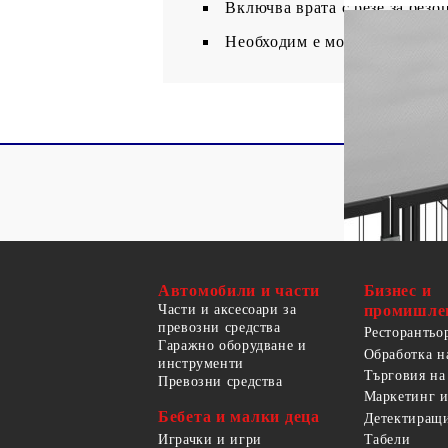
Включва врата с резе за безо
Необходим е монтаж
Автомобили и части
Бизнес и
Части и аксесоари за
промишле
превозни средства
Ресторантьо
Гаражно оборудване и
Обработка н
инструменти
Търговия на
Превозни средства
Маркетинг и
Бебета и малки деца
Детектиращи
Играчки и игри
Табели