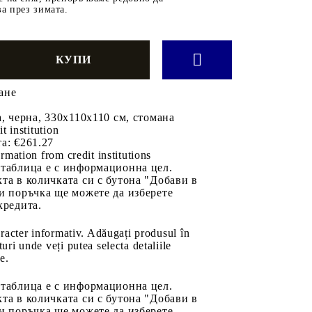
а през зимата.
ане
а, черна, 330x110x110 см, стомана
it institution
а:
€261.27
rmation from credit institutions
 таблица е с информационна цел.
та в количката си с бутона "Добави в
и поръчка ще можете да изберете
кредита.
aracter informativ. Adăugați produsul în
uri unde veți putea selecta detaliile
e.
 таблица е с информационна цел.
та в количката си с бутона "Добави в
и поръчка ще можете да изберете