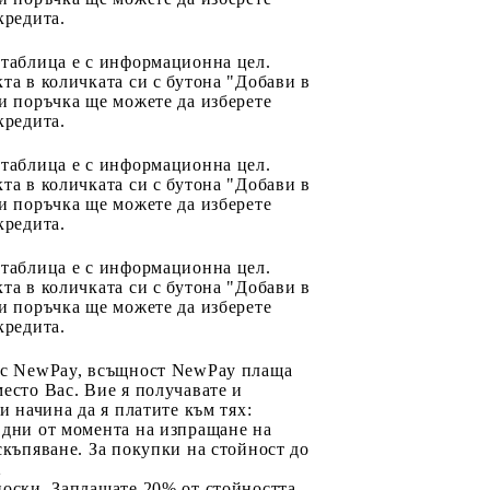
кредита.
 таблица е с информационна цел.
та в количката си с бутона "Добави в
и поръчка ще можете да изберете
кредита.
 таблица е с информационна цел.
та в количката си с бутона "Добави в
и поръчка ще можете да изберете
кредита.
 таблица е с информационна цел.
та в количката си с бутона "Добави в
и поръчка ще можете да изберете
кредита.
 с NewPay, всъщност NewPay плаща
есто Вас. Вие я получавате и
ри начина да я платите към тях:
 дни от момента на изпращане на
скъпяване. За покупки на стойност до
2
носки. Заплащате 20% от стойността