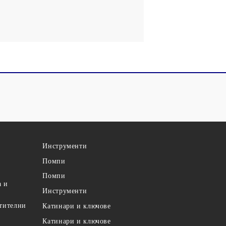
Инструменти
Помпи
Помпи
а и
Инструменти
етителни
Катинари и ключове
Катинари и ключове