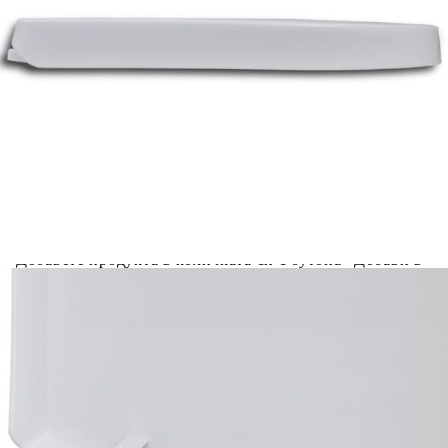
Please select credit institution
Цена на продукта:
€18.00
Extraction of information from credit institutions
Предоставената таблица е с информационна цел.
Добавете продукта в количката си с бутона "Добави в
количката" и при поръчка ще можете да изберете броя
вноски на кредита.
Acest tabel are caracter informativ. Adăugați produsul în
coșul de cumpărături unde veți putea selecta detaliile
cererii de creditare.
Предоставената таблица е с информационна цел.
Добавете продукта в количката си с бутона "Добави в
количката" и при поръчка ще можете да изберете броя
вноски на кредита.
Предоставената таблица е с информационна цел.
Добавете продукта в количката си с бутона "Добави в
количката" и при поръчка ще можете да изберете броя
вноски на кредита.
Предоставената таблица е с информационна цел.