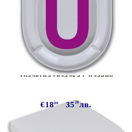
Tweet
Сподели
Тоалетна седалка с плавно
затваряне, бяла, квадратна
€18
35
20
лв.
00
В наличност: 200 бр.