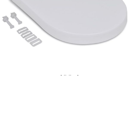
Време за доставка: 5 до 9 дни
Безплатна доставка до адрес при плащане по банков път
Цвят:
Бял
Материал:
Полипропиленова пластмаса
EAN code:
8718475940838
Общи размери:
48 x 35 см (Д x Ш)
Забележка:
Моля, проверете вида и размера на вашата
тоалетна преди да поръчате.
Форма:
Квадратна
Ширина между двете
130-160 мм (регулируема)
панти:
Диаметър на
10 мм
монтажния отвор:
Купи на изплащане
Credit calculator
Тоалетна седалка с плавно затваряне, бяла, квадратна