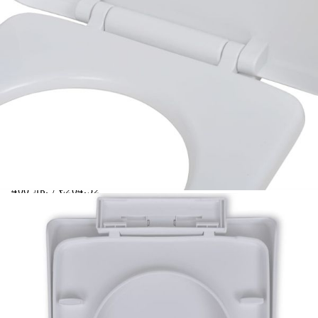
Добавете продукта в количката си с бутона "Добави в
количката" и при поръчка ще можете да изберете броя
вноски на кредита.
Предоставената таблица е с информационна цел.
Добавете продукта в количката си с бутона "Добави в
количката" и при поръчка ще можете да изберете броя
вноски на кредита.
Когато плащате с NewPay, всъщност NewPay плаща
поръчката Ви вместо Вас. Вие я получавате и
разполагате с три начина да я платите към тях:
Отложено до 30 дни от момента на изпращане на
поръчката без оскъпяване. За покупки на стойност до
400 лв. / €204,52
Плащане на 4 вноски. Заплащате 20% от стойността на
поръчката си на момента с карта. Останалата сума се
разделя на 3 равни месечни вноски без оскъпяване. За
покупки на стойност до 1000 лв. / €511.31
Плащане на 6 вноски. Стойността на поръчката се
разпределя в 6 равни месечни вноски с оскъпяване. За
покупки на стойност до 2000 лв. / €1022.61