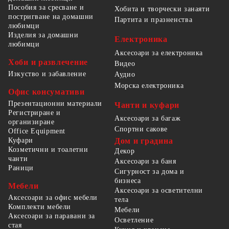
Пособия за сресване и
Хобита и творчески занаяти
постригване на домашни
Партита и празненства
любимци
Изделия за домашни
Електроника
любимци
Аксесоари за електроника
Хоби и развлечение
Видео
Изкуство и забавление
Аудио
Морска електроника
Офис консумативи
Презентационни материали
Чанти и куфари
Регистриране и
Аксесоари за багаж
организиране
Спортни сакове
Office Equipment
Куфари
Дом и градина
Козметични и тоалетни
Декор
чанти
Аксесоари за баня
Раници
Сигурност за дома и
бизнеса
Мебели
Аксесоари за осветителни
Аксесоари за офис мебели
тела
Комплекти мебели
Мебели
Аксесоари за паравани за
Осветление
стая