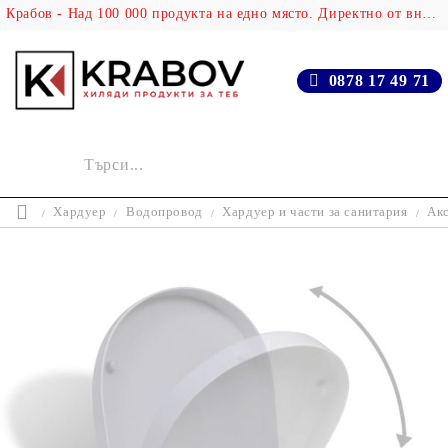
Крабов - Над 100 000 продукта на едно място. Директно от вносителя!
0878 17 49 71
Хардуер
Водопровод
Хардуер и части за санитария
Акс