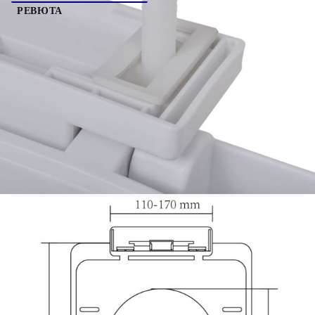
РЕВЮТА
Тази висококачествена тоалетна седалка, която е
подходяща за всички стандартни тоалетни
чинии, ще бъде идеална за семейни домове,
ресторанти, универсални магазини и хотели.
Тоалетната седалка има функция за плавно
затваряне, което означава, че се затваря бавно и
тихо. Изработена от здрав полипропилен,
седалката е много издръжлива. Също така е
лесна за почистване и сглобяване.
С функция за плавно затваряне
Цвят: Бял
Форма: Квадратна
Материал: Полипропиленова пластмаса
Общи размери: 48 x 35 см (Д x Ш)
Ширина между двете панти: 130-160 мм
(регулируема)