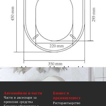
Диаметър на монтажния отвор: 10 мм
Подходяща за всички стандартни тоалетни
чинии
Лесен монтаж
Забележка: Моля, проверете вида и размера
на вашата тоалетна преди да поръчате.
Автомобили и части
Бизнес и
Части и аксесоари за
промишленост
превозни средства
Ресторантьорство