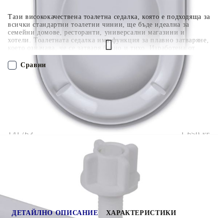
Тази висококачествена тоалетна седалка, която е подходяща за
всички стандартни тоалетни чинии, ще бъде идеална за
семейни домове, ресторанти, универсални магазини и
хотели. Тоалетната седалка има функция за плавно затваряне,
което означава, че се затваря бавно и тихо. Изработена от
здрав полипропилен, седалката е много издръжлива. Също
така е лесна за почистване и сглобяване.
Сравни
ПОРЪЧАЙ БЕЗ РЕГИСТРАЦИЯ
Наш представител ще се свърже с Вас в рамките на работния ден!
141763
1.650
кг
Оцени продукта
ДЕТАЙЛНО ОПИСАНИЕ
ХАРАКТЕРИСТИКИ