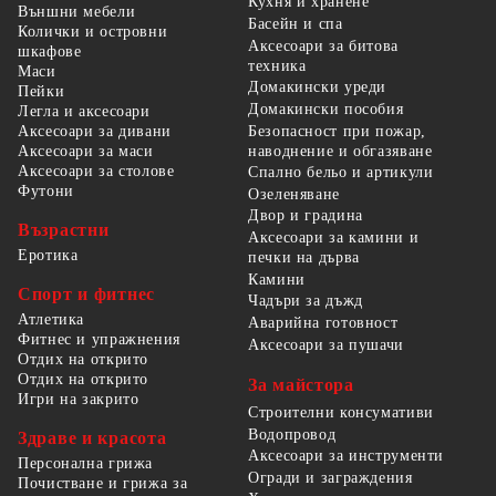
Кухня и хранене
Външни мебели
Басейн и спа
Колички и островни
Аксесоари за битова
шкафове
техника
Маси
Домакински уреди
Пейки
Домакински пособия
Легла и аксесоари
Безопасност при пожар,
Аксесоари за дивани
наводнение и обгазяване
Аксесоари за маси
Аксесоари за столове
Спално бельо и артикули
Футони
Озеленяване
Двор и градина
Възрастни
Аксесоари за камини и
Еротика
печки на дърва
Камини
Спорт и фитнес
Чадъри за дъжд
Атлетика
Аварийна готовност
Фитнес и упражнения
Аксесоари за пушачи
Отдих на открито
Отдих на открито
За майстора
Игри на закрито
Строителни консумативи
Водопровод
Здраве и красота
Аксесоари за инструменти
Персонална грижа
Огради и заграждения
Почистване и грижа за