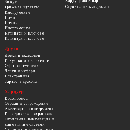
Хардуер аксесоари
бижута
Строителни материали
Грижа за здравето
Инструменти
Помпи
Помпи
Инструменти
Катинари и ключове
Катинари и ключове
Други
Дрехи и аксесоари
Изкуство и забавление
Офис консумативи
Чанти и куфари
Електроника
Здраве и красота
Хардуер
Водопровод
Огради и заграждения
Аксесоари за инструменти
Електрическо захранване
Отопление, вентилация и
климатични системи
Строителни консумативи