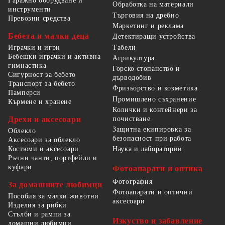
Гаражно оборудване и
Обработка на материали
инструменти
Търговия на дребно
Превозни средства
Маркетинг и реклама
Бебета и малки деца
Детектиращи устройства
Табели
Играчки и игри
Бебешки играчки и активна
Агрикултура
гимнастика
Горско стопанство и
Сигурност за бебето
дърводобив
Транспорт за бебето
Фризьорство и козметика
Памперси
Промишлено съхранение
Кърмене и хранене
Колички и контейнери за
Дрехи и аксесоари
почистване
Защитна екипировка за
Облекло
безопасност при работа
Аксесоари за облекло
Костюми и аксесоари
Наука и лаборатории
Ръчни чанти, портфейли и
куфари
Фотоапарати и оптика
Фотография
За домашните любимци
Фотоапарати и оптични
Пособия за малки животни
аксесоари
Изделия за рибки
Стълби и рампи за
Изкуство и забавление
домашни любимци