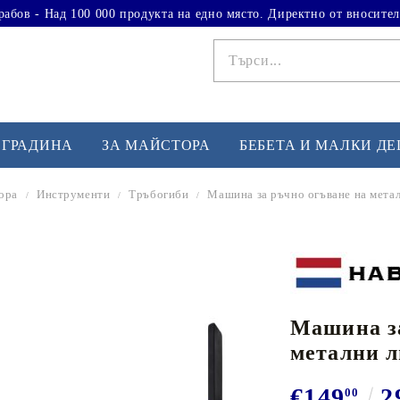
рабов - Над 100 000 продукта на едно място. Директно от вносител
 ГРАДИНА
ЗА МАЙСТОРА
БЕБЕТА И МАЛКИ Д
ора
Инструменти
Тръбогиби
Машина за ръчно огъване на метал
ФИТНЕС УПРАЖНЕНИЯ
А
Вдигане на тежести
Б
Кардио
Бо
любимци
Машина за
Йога и пилатес
Бе
метални л
Лежанки за упражнения
Хо
Тренажори за баланс
О
€149
2
00