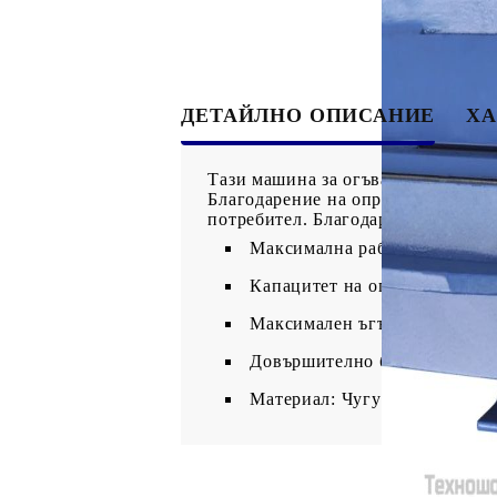
ДЕТАЙЛНО ОПИСАНИЕ
ХА
Тази машина за огъване на металн
Благодарение на опростения си, н
потребител. Благодарение на здра
Максимална работна ширина:
Капацитет на огъване: 1 - 1,2
Максимален ъгъл на огъване:
Довършително боядисване: П
Материал: Чугун