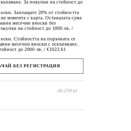
скъпяване. За покупки на стойност до
2
носки. Заплащате 20% от стойността
 на момента с карта. Останалата сума
 равни месечни вноски без
покупки на стойност до 1000 лв. /
оски. Стойността на поръчката се
равни месечни вноски с оскъпяване.
тойност до 2000 лв. / €1022.61
ЧАЙ БЕЗ РЕГИСТРАЦИЯ
ще се
ките на
40.250
кг