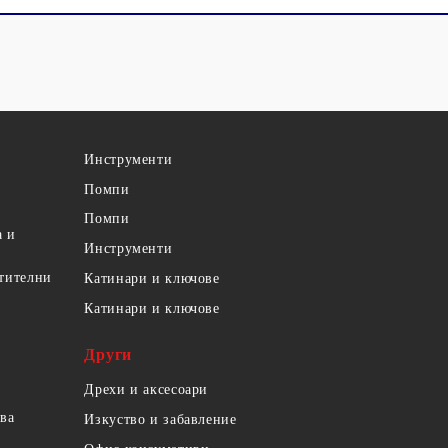
Инструменти
Помпи
Помпи
а и
Инструменти
етителни
Катинари и ключове
Катинари и ключове
Други
Дрехи и аксесоари
ова
Изкуство и забавление