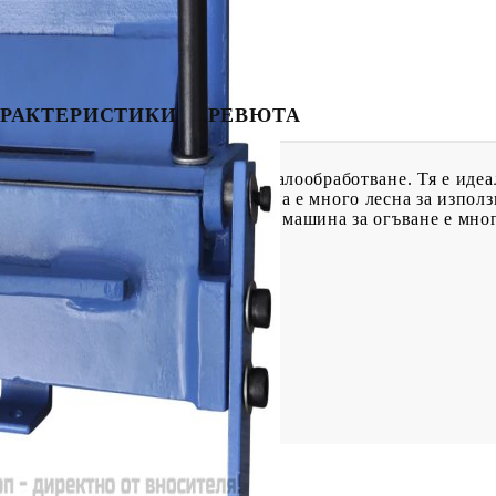
РАКТЕРИСТИКИ
РЕВЮТА
и листове е предназначена за металообработване. Тя е идеа
о практичен дизайн, с тази машина е много лесна за използ
вата и стабилна конструкция тази машина за огъване е мно
 930 мм
 мм (T)
 135 °
рахово покритие