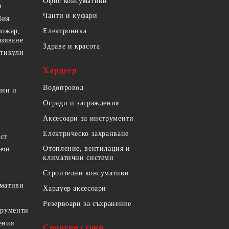
Офис консумативи
и
Чанти и куфари
бия
пожар,
Електроника
азяване
Здраве и красота
ртикули
Хардуер
Водопровод
ини и
Огради и заграждения
Аксесоари за инструменти
Електрическо захранване
ст
Отопление, вентилация и
ачи
климатични системи
Строителни консумативи
умативи
Хардуер аксесоари
Резервоари за съхранение
трументи
ения
Спортни стоки