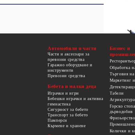
Автомобили и части
Бизнес и
Части и аксесоари за
промишле
превозни средства
Ресторантьо
Гаражно оборудване и
Обработка н
инструменти
Търговия на
Превозни средства
Маркетинг и
Бебета и малки деца
Детектиращи
Играчки и игри
Табели
Бебешки играчки и активна
Агрикултура
гимнастика
Горско стоп
Сигурност за бебето
дърводобив
Транспорт за бебето
Фризьорство
Памперси
Промишлено
Кърмене и хранене
Колички и к