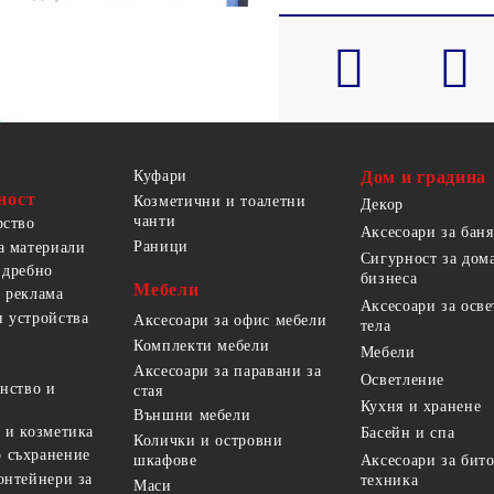
Куфари
Дом и градина
ност
Козметични и тоалетни
Декор
чанти
рство
Аксесоари за баня
Раници
а материали
Сигурност за дом
 дребно
бизнеса
Мебели
 реклама
Аксесоари за осв
 устройства
Аксесоари за офис мебели
тела
Комплекти мебели
Мебели
Аксесоари за паравани за
Осветление
анство и
стая
Кухня и хранене
Външни мебели
 и козметика
Басейн и спа
Колички и островни
 съхранение
Аксесоари за бит
шкафове
онтейнери за
техника
Маси