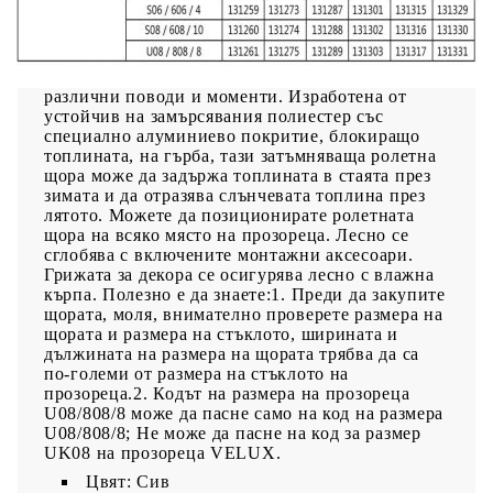
прозорец е подходяща за всяка стая във вашия
дом или офис. С централен механизъм за
издърпване, тя може да се регулира отдолу
нагоре, за да отговаря на вашите нужди при
различни поводи и моменти. Изработена от
устойчив на замърсявания полиестер със
специално алуминиево покритие, блокиращо
топлината, на гърба, тази затъмняваща ролетна
щора може да задържа топлината в стаята през
зимата и да отразява слънчевата топлина през
лятото. Можете да позиционирате ролетната
щора на всяко място на прозореца. Лесно се
сглобява с включените монтажни аксесоари.
Грижата за декора се осигурява лесно с влажна
кърпа. Полезно е да знаете:1. Преди да закупите
щората, моля, внимателно проверете размера на
щората и размера на стъклото, ширината и
дължината на размера на щората трябва да са
по-големи от размера на стъклото на
прозореца.2. Кодът на размера на прозореца
U08/808/8 може да пасне само на код на размера
U08/808/8; Не може да пасне на код за размер
UK08 на прозореца VELUX.
Цвят: Сив