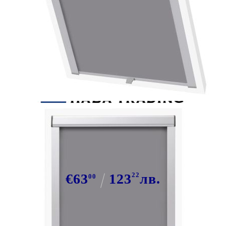
Tweet
Сподели
Затъмняващи ролетни щори, сиви,
U08/808, GGL и GGU
€63
123
22
лв.
00
В наличност: 38 бр.