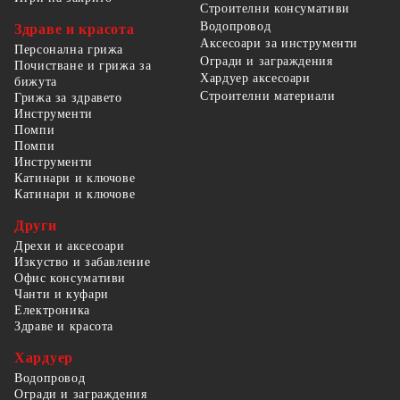
Строителни консумативи
Водопровод
Здраве и красота
Аксесоари за инструменти
Персонална грижа
Огради и заграждения
Почистване и грижа за
Хардуер аксесоари
бижута
Строителни материали
Грижа за здравето
Инструменти
Помпи
Помпи
Инструменти
Катинари и ключове
Катинари и ключове
Други
Дрехи и аксесоари
Изкуство и забавление
Офис консумативи
Чанти и куфари
Електроника
Здраве и красота
Хардуер
Водопровод
Огради и заграждения