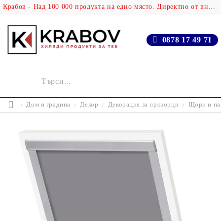
Крабов - Над 100 000 продукта на едно място. Директно от вносителя!
0878 17 49 71
Дом и градина
Декор
Декорация за прозорци
Щори и па