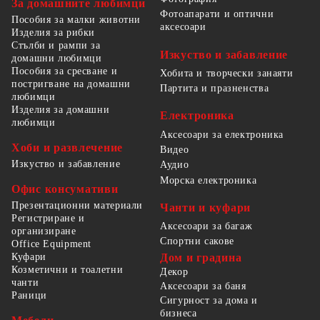
За домашните любимци
Фотоапарати и оптични
Пособия за малки животни
аксесоари
Изделия за рибки
Стълби и рампи за
Изкуство и забавление
домашни любимци
Пособия за сресване и
Хобита и творчески занаяти
постригване на домашни
Партита и празненства
любимци
Изделия за домашни
Електроника
любимци
Аксесоари за електроника
Хоби и развлечение
Видео
Изкуство и забавление
Аудио
Морска електроника
Офис консумативи
Презентационни материали
Чанти и куфари
Регистриране и
Аксесоари за багаж
организиране
Спортни сакове
Office Equipment
Куфари
Дом и градина
Козметични и тоалетни
Декор
чанти
Аксесоари за баня
Раници
Сигурност за дома и
бизнеса