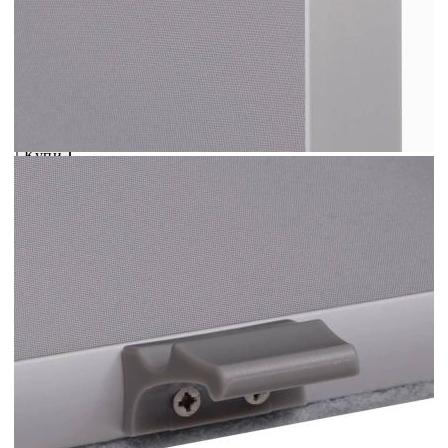
Предоставената таблица е с информационна цел.
Добавете продукта в количката си с бутона "Добави в
количката" и при поръчка ще можете да изберете броя
вноски на кредита.
Acest tabel are caracter informativ. Adăugați produsul în
coșul de cumpărături unde veți putea selecta detaliile
cererii de creditare.
Предоставената таблица е с информационна цел.
Добавете продукта в количката си с бутона "Добави в
количката" и при поръчка ще можете да изберете броя
вноски на кредита.
Предоставената таблица е с информационна цел.
Добавете продукта в количката си с бутона "Добави в
количката" и при поръчка ще можете да изберете броя
вноски на кредита.
Предоставената таблица е с информационна цел.
Добавете продукта в количката си с бутона "Добави в
количката" и при поръчка ще можете да изберете броя
вноски на кредита.