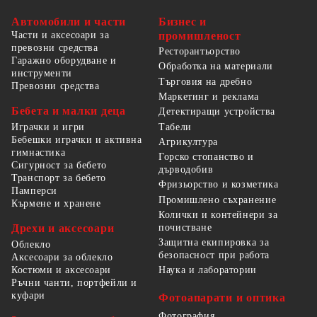
Автомобили и части
Бизнес и
Части и аксесоари за
промишленост
превозни средства
Ресторантьорство
Гаражно оборудване и
Обработка на материали
инструменти
Търговия на дребно
Превозни средства
Маркетинг и реклама
Бебета и малки деца
Детектиращи устройства
Табели
Играчки и игри
Бебешки играчки и активна
Агрикултура
гимнастика
Горско стопанство и
Сигурност за бебето
дърводобив
Транспорт за бебето
Фризьорство и козметика
Памперси
Промишлено съхранение
Кърмене и хранене
Колички и контейнери за
Дрехи и аксесоари
почистване
Защитна екипировка за
Облекло
безопасност при работа
Аксесоари за облекло
Костюми и аксесоари
Наука и лаборатории
Ръчни чанти, портфейли и
куфари
Фотоапарати и оптика
Фотография