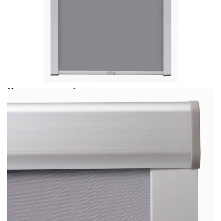
Време за доставка: 5 до 9 дни
Безплатна доставка до адрес при плащане по банков път
Цвят:
Сив
Материал:
Затъмняващ плат + алуминиева рамка
EAN code:
8718475962434
Плат:
Полиестер
Размер на стъклото:
1163 x 1150 мм (Ш x В)
Размер на щората:
1173 x 1160 мм (Ш x В)
Купи на изплащане
Credit calculator
Затъмняващи ролетни щори, сиви, U08/808, GGL и
GGU
Please select credit institution
Цена на продукта:
€63.00
Extraction of information from credit institutions