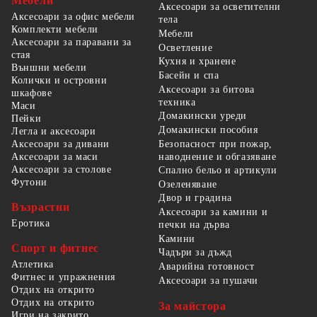
Мебели
Аксесоари за осветителни
Аксесоари за офис мебели
тела
Комплекти мебели
Мебели
Аксесоари за паравани за
Осветление
стая
Кухня и хранене
Външни мебели
Басейн и спа
Колички и островни
Аксесоари за битова
шкафове
техника
Маси
Домакински уреди
Пейки
Домакински пособия
Легла и аксесоари
Безопасност при пожар,
Аксесоари за дивани
наводнение и обгазяване
Аксесоари за маси
Аксесоари за столове
Спално бельо и артикули
Футони
Озеленяване
Двор и градина
Възрастни
Аксесоари за камини и
Еротика
печки на дърва
Камини
Спорт и фитнес
Чадъри за дъжд
Атлетика
Аварийна готовност
Фитнес и упражнения
Аксесоари за пушачи
Отдих на открито
Отдих на открито
За майстора
Игри на закрито