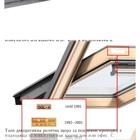
Предоставената таблица е с информационна цел.
Добавете продукта в количката си с бутона "Добави в
количката" и при поръчка ще можете да изберете броя
вноски на кредита.
Когато плащате с NewPay, всъщност NewPay плаща
поръчката Ви вместо Вас. Вие я получавате и
разполагате с три начина да я платите към тях:
Отложено до 30 дни от момента на изпращане на
поръчката без оскъпяване. За покупки на стойност до
400 лв. / €204,52
Плащане на 4 вноски. Заплащате 20% от стойността на
поръчката си на момента с карта. Останалата сума се
разделя на 3 равни месечни вноски без оскъпяване. За
покупки на стойност до 1000 лв. / €511.31
Плащане на 6 вноски. Стойността на поръчката се
разпределя в 6 равни месечни вноски с оскъпяване. За
покупки на стойност до 2000 лв. / €1022.61
Тази декоративна ролетна щора за покривен прозорец е
подходяща за всяка стая във вашия дом или офис. С