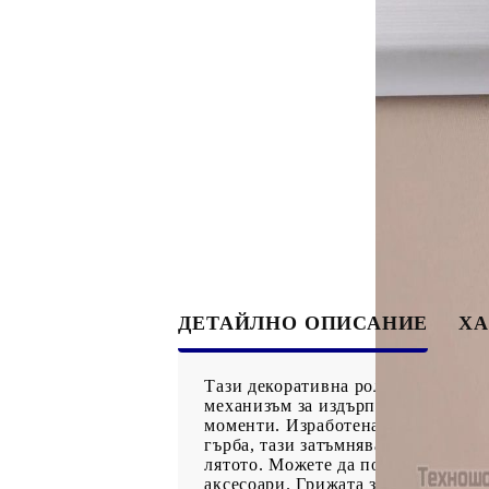
ДЕТАЙЛНО ОПИСАНИЕ
ХА
Тази декоративна ролетна щора за
механизъм за издърпване, тя може
моменти. Изработена от устойчив
гърба, тази затъмняваща ролетна щ
лятото. Можете да позиционирате 
аксесоари. Грижата за декора се о