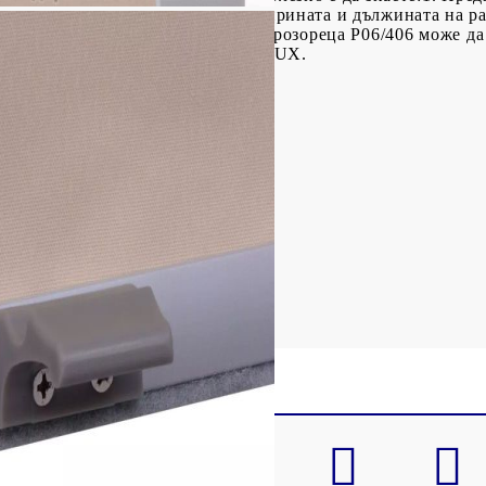
щората и размера на стъклото, ширината и дължината на ра
прозореца.2. Кодът за размер на прозореца P06/406 може да
 за размер PK06 на прозореца VELUX.
+ алуминиева рамка
0 мм (Ш x В)
мм (Ш x В)
не
нтажни аксесоари