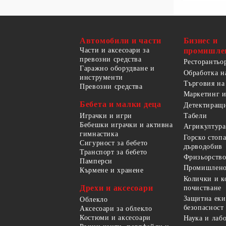
Автомобили и части
Бизнес и
Части и аксесоари за
промишле
превозни средства
Ресторантьо
Гаражно оборудване и
Обработка н
инструменти
Търговия на
Превозни средства
Маркетинг и
Бебета и малки деца
Детектиращи
Играчки и игри
Табели
Бебешки играчки и активна
Агрикултура
гимнастика
Горско стоп
Сигурност за бебето
дърводобив
Транспорт за бебето
Фризьорство
Памперси
Промишлено
Кърмене и хранене
Колички и к
Дрехи и аксесоари
почистване
Защитна еки
Облекло
безопасност
Аксесоари за облекло
Костюми и аксесоари
Наука и лаб