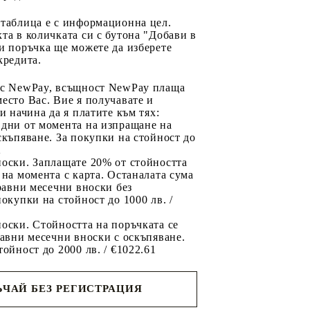
 таблица е с информационна цел.
та в количката си с бутона "Добави в
и поръчка ще можете да изберете
кредита.
 с NewPay, всъщност NewPay плаща
есто Вас. Вие я получавате и
ри начина да я платите към тях:
 дни от момента на изпращане на
скъпяване. За покупки на стойност до
2
носки. Заплащате 20% от стойността
 на момента с карта. Останалата сума
 равни месечни вноски без
покупки на стойност до 1000 лв. /
оски. Стойността на поръчката се
равни месечни вноски с оскъпяване.
тойност до 2000 лв. / €1022.61
ЧАЙ БЕЗ РЕГИСТРАЦИЯ