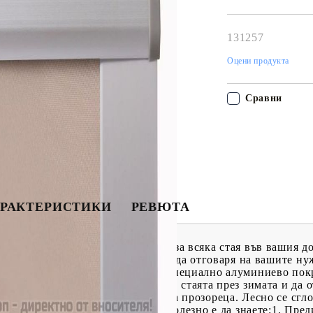
Наш представител 
свърже с Вас в рам
работния ден!
131257
Оцени продукта
Сравни
РАКТЕРИСТИКИ
РЕВЮТА
 покривен прозорец е подходяща за всяка стая във вашия д
 да се регулира отдолу нагоре, за да отговаря на вашите н
 на замърсявания полиестер със специално алуминиево пок
ора може да задържа топлината в стаята през зимата и да 
ролетната щора на всяко място на прозореца. Лесно се сг
сигурява лесно с влажна кърпа. Полезно е да знаете:1. Пред