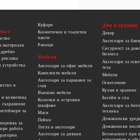
Куфари
Дом и градина
ност
Козметични и тоалетни
Декор
чанти
рство
Аксесоари за баня
Раници
а материали
Сигурност за дом
 дребно
бизнеса
Мебели
 реклама
Аксесоари за осв
 устройства
Аксесоари за офис мебели
тела
Комплекти мебели
Мебели
Аксесоари за паравани за
Осветление
анство и
стая
Кухня и хранене
Външни мебели
 и козметика
Басейн и спа
Колички и островни
 съхранение
Аксесоари за бит
шкафове
онтейнери за
техника
Маси
Домакински уред
Пейки
пировка за
Домакински посо
Легла и аксесоари
 при работа
Безопасност при 
Аксесоари за дивани
оратории
наводнение и обг