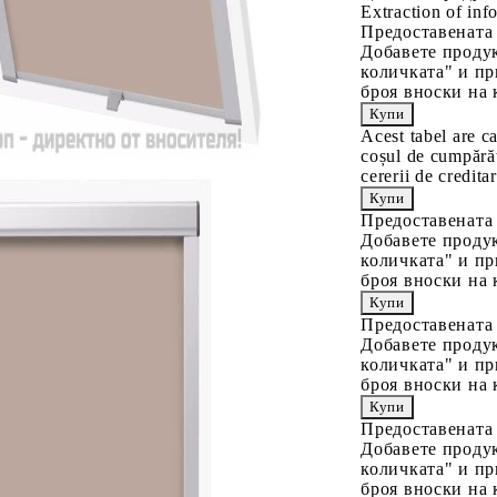
Extraction of info
Предоставената
Добавете продук
количката" и пр
броя вноски на 
Acest tabel are c
coșul de cumpărăt
cererii de creditar
Предоставената
Добавете продук
количката" и пр
броя вноски на 
Предоставената
Добавете продук
количката" и пр
броя вноски на 
Предоставената
Добавете продук
количката" и пр
броя вноски на 