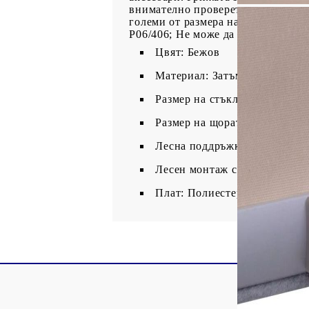
внимателно проверете размера на 
големи от размера на стъклото на 
P06/406; Не може да пасне на код
Цвят: Бежов
Материал: Затъмняващ плат 
Размер на стъклото: 763 x 93
Размер на щората: 773 x 940 
Лесна поддръжка и почиства
Лесен монтаж с включени мо
Плат: Полиестер: 100%