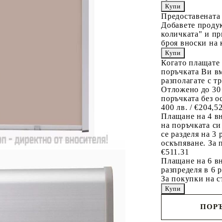
Предоставената
Добавете продук
количката" и пр
броя вноски на 
Когато плащате
поръчката Ви вм
разполагате с т
Отложено до 30
поръчката без о
400 лв. / €204,5
Плащане на 4 в
на поръчката си
се разделя на 3
оскъпяване. За 
€511.31
Плащане на 6 вн
разпределя в 6 
За покупки на с
ПОРЪ