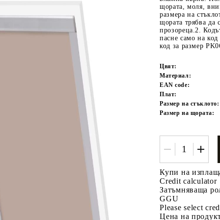
щората, моля, вни
размера на стъкло
щората трябва да 
прозореца.2. Кодъ
пасне само на код
код за размер PK
Цвят:
Материал:
EAN code:
Плат:
Tweet
одели
Размер на стъклото:
Размер на щората:
Купи на изплащ
Credit calculator
Затъмняваща рол
GGU
Please select cred
Цена на продукт