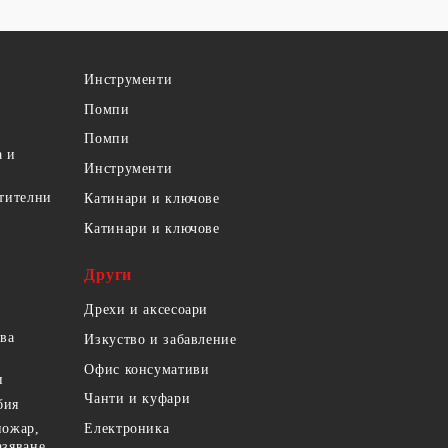
Инструменти
Помпи
Помпи
а и
Инструменти
етителни
Катинари и ключове
Катинари и ключове
Други
Дрехи и аксесоари
ова
Изкуство и забавление
Офис консумативи
и
Чанти и куфари
бия
пожар,
Електроника
азяване