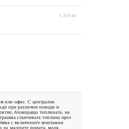
ще се
ките на
1.310
кг
ом или офис. С централен
ужди при различни поводи и
ритие, блокиращо топлината, на
отразява слънчевата топлина през
лобява с включените монтажни
и да закупите щората, моля,