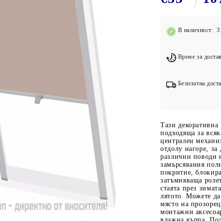
Подложки за фитнес уреди
В
Лостове за набиране
В наличност: 3
Силови кули
Йога и пилатес
Време за достав
Безплатна доста
Тази декоративна 
подходяща за всяк
централен механиз
отдолу нагоре, за
различни поводи 
замърсявания пол
покритие, блокира
затъмняваща роле
стаята през зимат
лятото. Можете да
място на прозорец
монтажни аксесоар
влажна кърпа. Пол