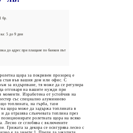
олейбол
1 бр.
ка: 5 до 9 дни
вка до адрес при плащане по банков път
ролетна щора за покривен прозорец е
а стая във вашия дом или офис. С
ъм за издърпване, тя може да се регулира
 да отговаря на вашите нужди при
и моменти. Изработена от устойчив на
иестер със специално алуминиево
що топлината, на гърба, тази
тна щора може да задържа топлината в
а и да отразява слънчевата топлина през
 позиционирате ролетната щора на всяко
а. Лесно се сглобява с включените
и. Грижата за декора се осигурява лесно с
езно е да знаете:1. Преди да закупите