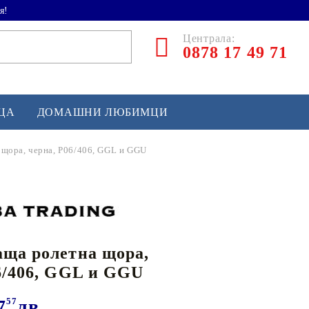
я!
Централа:
0878 17 49 71
ЕЦА
ДОМАШНИ ЛЮБИМЦИ
 щора, черна, P06/406, GGL и GGU
ТЛЕТИКА
аскетбол
кс и бойни изкуства
ща ролетна щора,
йзбол и софтбол
6/406, GGL и GGU
кей и лакрос
сновно спортно оборудване
7
57
лв.