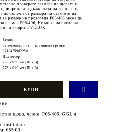
мателно проверете размера на щората и
то, ширината и дължината на размера на
са по-големи от размера на стъклото на
т за размер на прозореца P06/406 може да
 за размер P06/406; Не може да пасне на
06 на прозореца VELUX.
Бежов
Затъмняващ плат + алуминиева рамка
8718475962250
Полиестер
763 x 930 мм (Ш x В)
773 x 940 мм (Ш x В)
ане
етна щора, черна, P06/406, GGL и
it institution
а:
€55.00