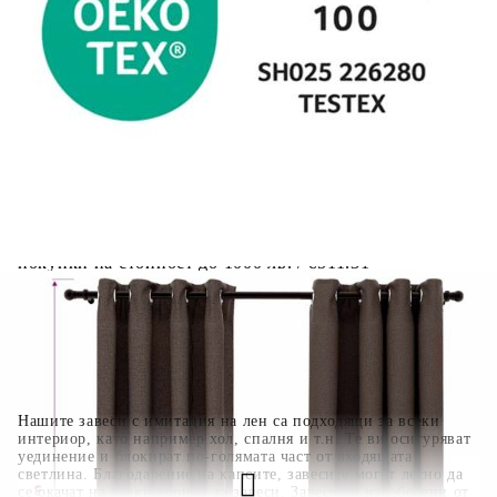
количката" и при поръчка ще можете да изберете броя
вноски на кредита.
Когато плащате с NewPay, всъщност NewPay плаща
поръчката Ви вместо Вас. Вие я получавате и
разполагате с три начина да я платите към тях:
Отложено до 30 дни от момента на изпращане на
поръчката без оскъпяване. За покупки на стойност до
400 лв. / €204,52
Плащане на 4 вноски. Заплащате 20% от стойността на
поръчката си на момента с карта. Останалата сума се
разделя на 3 равни месечни вноски без оскъпяване. За
покупки на стойност до 1000 лв. / €511.31
Плащане на 6 вноски. Стойността на поръчката се
разпределя в 6 равни месечни вноски с оскъпяване. За
покупки на стойност до 2000 лв. / €1022.61
Нашите завеси с имитация на лен са подходящи за всеки
интериор, като например хол, спалня и т.н. Те ви осигуряват
уединение и блокират по-голямата част от входящата
светлина. Благодарение на капсите, завесите могат лесно да
се окачат на всеки корниз за завеси. Завесите, изработени от