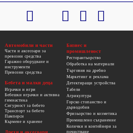
Автомобили и части
Бизнес и
Части и аксесоари за
промишленост
превозни средства
Ресторантьорство
Гаражно оборудване и
Обработка на материали
инструменти
Търговия на дребно
Превозни средства
Маркетинг и реклама
Бебета и малки деца
Детектиращи устройства
Табели
Играчки и игри
Бебешки играчки и активна
Агрикултура
гимнастика
Горско стопанство и
Сигурност за бебето
дърводобив
Транспорт за бебето
Фризьорство и козметика
Памперси
Промишлено съхранение
Кърмене и хранене
Колички и контейнери за
Дрехи и аксесоари
почистване