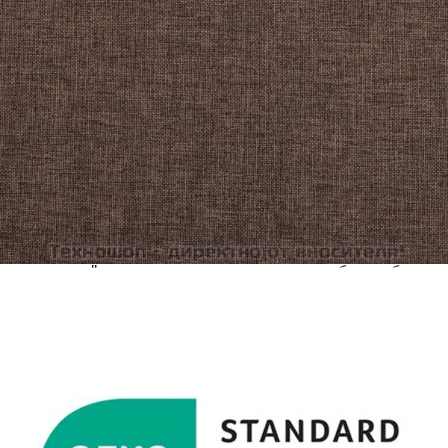
количката" и при поръчка ще можете да изберете броя
вноски на кредита.
Acest tabel are caracter informativ. Adăugați produsul în
coșul de cumpărături unde veți putea selecta detaliile
cererii de creditare.
Предоставената таблица е с информационна цел.
Добавете продукта в количката си с бутона "Добави в
количката" и при поръчка ще можете да изберете броя
вноски на кредита.
Предоставената таблица е с информационна цел.
Добавете продукта в количката си с бутона "Добави в
количката" и при поръчка ще можете да изберете броя
вноски на кредита.
Предоставената таблица е с информационна цел.
Добавете продукта в количката си с бутона "Добави в
количката" и при поръчка ще можете да изберете броя
вноски на кредита.
Предоставената таблица е с информационна цел.
Добавете продукта в количката си с бутона "Добави в