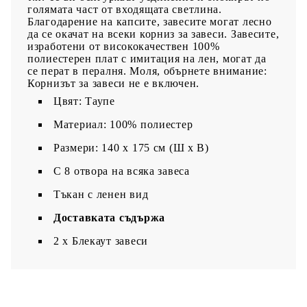
голямата част от входящата светлина.
Благодарение на капсите, завесите могат лесно
да се окачат на всеки корниз за завеси. Завесите,
изработени от висококачествен 100%
полиестерен плат с имитация на лен, могат да
се перат в пералня. Моля, обърнете внимание:
Корнизът за завеси не е включен.
Цвят: Таупе
Материал: 100% полиестер
Размери: 140 х 175 cм (Ш х В)
С 8 отвора на всяка завеса
Тъкан с ленен вид
Доставката съдържа
2 x Блекаут завеси