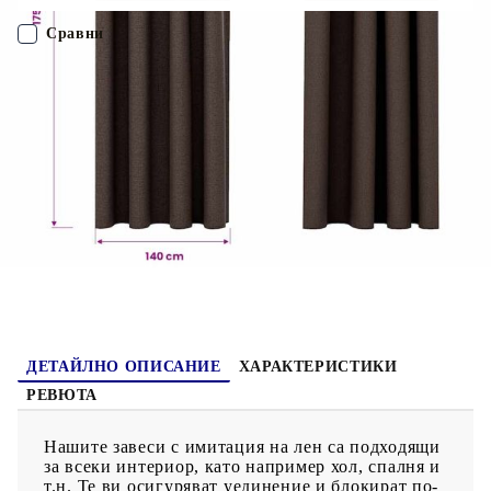
висококачествен 100% полиестерен плат с имитация на лен,
могат да се перат в пералня. Моля, обърнете внимание:
Сравни
Корнизът за завеси не е включен.
ПОРЪЧАЙ БЕЗ РЕГИСТРАЦИЯ
Наш представител ще се свърже с Вас в рамките на работния ден!
321200
1.900
кг
Оцени продукта
ДЕТАЙЛНО ОПИСАНИЕ
ХАРАКТЕРИСТИКИ
РЕВЮТА
Нашите завеси с имитация на лен са подходящи
за всеки интериор, като например хол, спалня и
т.н. Те ви осигуряват уединение и блокират по-