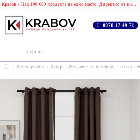
Крабов - Над 100 000 продукта на едно място. Директно от вносителя!
0878 17 49 71
Дом и градина
Декор
Декорация за прозорци
Завеси и п