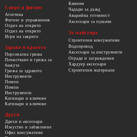
Камини
Спорт и фитнес
Чадъри за дъжд
Атлетика
Аварийна готовност
Фитнес и упражнения
Аксесоари за пушачи
Отдих на открито
Отдих на открито
За майстора
Игри на закрито
Строителни консумативи
Водопровод
Здраве и красота
Аксесоари за инструменти
Персонална грижа
Огради и заграждения
Почистване и грижа за
Хардуер аксесоари
бижута
Строителни материали
Грижа за здравето
Инструменти
Помпи
Помпи
Инструменти
Катинари и ключове
Катинари и ключове
Други
Дрехи и аксесоари
Изкуство и забавление
Офис консумативи