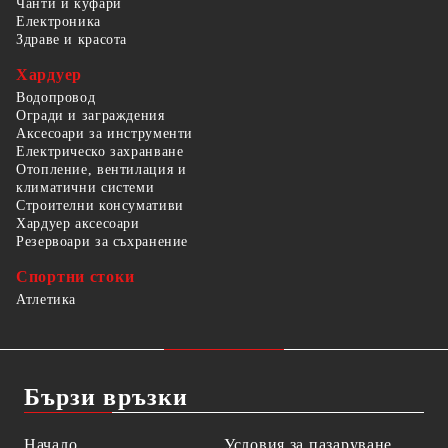
Чанти и куфари
Електроника
Здраве и красота
Хардуер
Водопровод
Огради и заграждения
Аксесоари за инструменти
Електрическо захранване
Отопление, вентилация и
климатични системи
Строителни консумативи
Хардуер аксесоари
Резервоари за съхранение
Спортни стоки
Атлетика
Бързи връзки
Начало
Условия за пазаруване