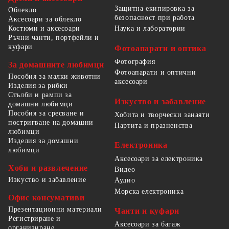
Защитна екипировка за
Облекло
безопасност при работа
Аксесоари за облекло
Костюми и аксесоари
Наука и лаборатории
Ръчни чанти, портфейли и
куфари
Фотоапарати и оптика
Фотография
За домашните любимци
Фотоапарати и оптични
Пособия за малки животни
аксесоари
Изделия за рибки
Стълби и рампи за
Изкуство и забавление
домашни любимци
Пособия за сресване и
Хобита и творчески занаяти
постригване на домашни
Партита и празненства
любимци
Изделия за домашни
Електроника
любимци
Аксесоари за електроника
Хоби и развлечение
Видео
Изкуство и забавление
Аудио
Морска електроника
Офис консумативи
Презентационни материали
Чанти и куфари
Регистриране и
Аксесоари за багаж
организиране