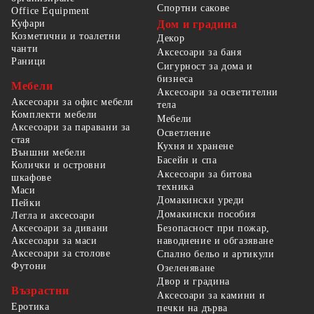
Спортни сакове
Office Equipment
Куфари
Дом и градина
Козметични и тоалетни
Декор
чанти
Аксесоари за баня
Раници
Сигурност за дома и
бизнеса
Мебели
Аксесоари за осветителни
Аксесоари за офис мебели
тела
Комплекти мебели
Мебели
Аксесоари за паравани за
Осветление
стая
Кухня и хранене
Външни мебели
Басейн и спа
Колички и островни
Аксесоари за битова
шкафове
техника
Маси
Домакински уреди
Пейки
Домакински пособия
Легла и аксесоари
Безопасност при пожар,
Аксесоари за дивани
наводнение и обгазяване
Аксесоари за маси
Аксесоари за столове
Спално бельо и артикули
Футони
Озеленяване
Двор и градина
Възрастни
Аксесоари за камини и
Еротика
печки на дърва