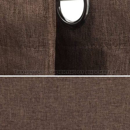
Време за доставка: 5 до 9 дни
Безплатна доставка до адрес при плащане по банков път
Цвят:
Таупе
Материал:
100% полиестер
Размери:
140 х 175 cм (Ш х В)
EAN code:
8720286020265
Купи на изплащане
Credit calculator
Затъмняващи завеси имитация лен с отвори 2 бр таупе
140x175 см
Please select credit institution
Цена на продукта:
€28.00
Extraction of information from credit institutions
Предоставената таблица е с информационна цел.
Добавете продукта в количката си с бутона "Добави в