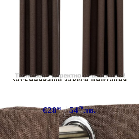
Tweet
Сподели
Затъмняващи завеси имитация
лен с отвори 2 бр таупе 140x175 см
€28
54
76
лв.
00
В наличност: 103 бр.