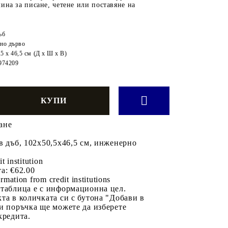
ина за писане, четене или поставяне на
ъб
но дърво
,5 x 46,5 см (Д x Ш x В)
974209
ане
в дъб, 102x50,5x46,5 см, инженерно
it institution
а:
€62.00
rmation from credit institutions
 таблица е с информационна цел.
та в количката си с бутона "Добави в
и поръчка ще можете да изберете
кредита.