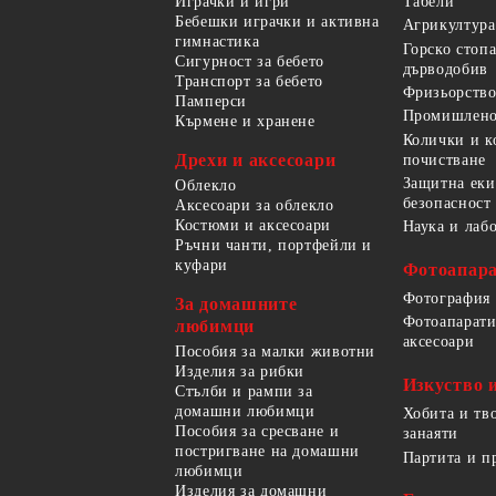
Играчки и игри
Табели
Бебешки играчки и активна
Агрикултура
гимнастика
Горско стоп
Сигурност за бебето
дърводобив
Транспорт за бебето
Фризьорство
Памперси
Промишлено
Кърмене и хранене
Колички и к
Дрехи и аксесоари
почистване
Защитна еки
Облекло
безопасност
Аксесоари за облекло
Костюми и аксесоари
Наука и лаб
Ръчни чанти, портфейли и
куфари
Фотоапара
Фотография
За домашните
Фотоапарати
любимци
аксесоари
Пособия за малки животни
Изделия за рибки
Изкуство 
Стълби и рампи за
домашни любимци
Хобита и тв
Пособия за сресване и
занаяти
постригване на домашни
Партита и п
любимци
Изделия за домашни