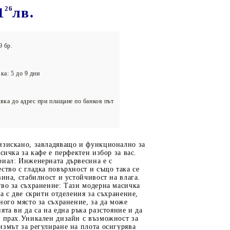
олейбол
1
26
лв.
9 бр.
ка: 5 до 9 дни
вка до адрес при плащане по банков път
изискано, завладяващо и функционално за
асичка за кафе е перфектен избор за вас.
риал: Инженерната дървесина е с
ство с гладка повърхност и също така се
вина, стабилност и устойчивост на влага.
во за съхранение: Тази модерна масичка
ва с две скрити отделения за съхранение,
ного място за съхранение, за да може
ята ви да са на една ръка разстояние и да
т прах.Уникален дизайн с възможност за
змът за регулиране на плота осигурява