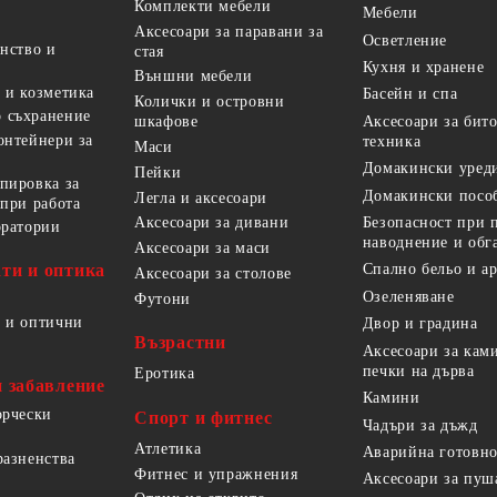
Комплекти мебели
Мебели
Аксесоари за паравани за
Осветление
анство и
стая
Кухня и хранене
Външни мебели
 и козметика
Басейн и спа
Колички и островни
 съхранение
Аксесоари за бит
шкафове
онтейнери за
техника
Маси
Домакински уред
Пейки
пировка за
Домакински посо
Легла и аксесоари
 при работа
Безопасност при 
Аксесоари за дивани
оратории
наводнение и обг
Аксесоари за маси
ти и оптика
Спално бельо и а
Аксесоари за столове
Озеленяване
Футони
 и оптични
Двор и градина
Възрастни
Аксесоари за кам
печки на дърва
Еротика
и забавление
Камини
орчески
Спорт и фитнес
Чадъри за дъжд
Атлетика
Аварийна готовно
разненства
Фитнес и упражнения
Аксесоари за пуш