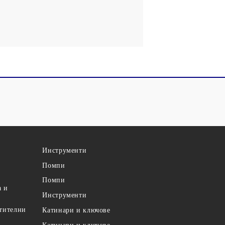
Инструменти
Помпи
Помпи
а и
Инструменти
етителни
Катинари и ключове