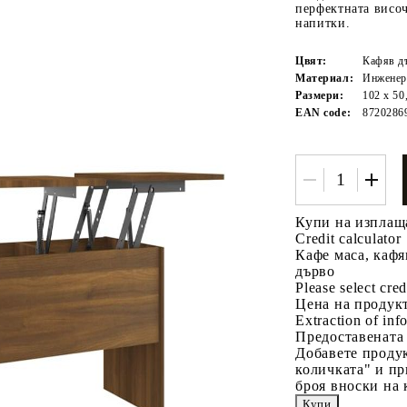
перфектната височ
напитки.
Цвят:
Кафяв д
Материал:
Инженер
Размери:
102 x 50
EAN code:
8720286
Tweet
одели
Купи на изплащ
Credit calculator
Кафе маса, кафя
дърво
Please select cred
Цена на продукт
Extraction of info
Предоставената
Добавете продук
количката" и пр
броя вноски на 