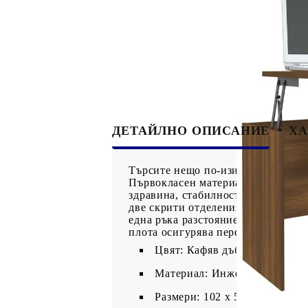
ДЕТАЙЛНО ОПИСАНИЕ
ХА
Търсите нещо по-изискано, завлад
Първокласен материал: Инженернат
здравина, стабилност и устойчивос
две скрити отделения за съхранени
една ръка разстояние и да бъдат 
плота осигурява перфектната висо
Цвят: Кафяв дъб
Материал: Инженерно дърво
Размери: 102 x 50,5 x 46,5 см