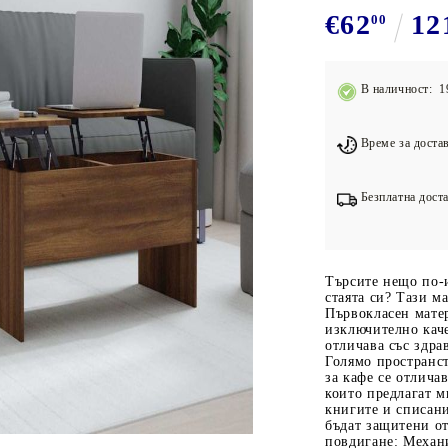
Подложки за фитнес уреди
В
€62
12
00
Лостове за набиране
Силови кули
В наличност: 1
Йога и пилатес
Време за достав
Безплатна доста
Търсите нещо по-
стаята си? Тази м
Първокласен мате
изключително каче
отличава със здра
Голямо пространст
за кафе се отлича
които предлагат м
книгите и списани
бъдат защитени о
повдигане: Механи