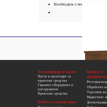
Необходим е монтаж
Автомобили и части
Бизнес и
Части и аксесоари за
промишле
превозни средства
Ресторантьо
Гаражно оборудване и
Обработка н
инструменти
Търговия на
Превозни средства
Маркетинг и
Бебета и малки деца
Детектиращи