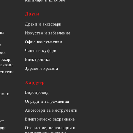
Катинари и ключове
Други
Дрехи и аксесоари
ова
Изкуство и забавление
Офис консумативи
и
Чанти и куфари
бия
пожар,
Електроника
азяване
Здраве и красота
ртикули
Хардуер
Водопровод
ини и
Огради и заграждения
Аксесоари за инструменти
Електрическо захранване
ст
Отопление, вентилация и
ачи