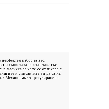
 перфектен избор за вас.
ст и също така се отличава със
рна масичка за кафе се отличава с
книгите и списанията ви да са на
не: Механизмът за регулиране на