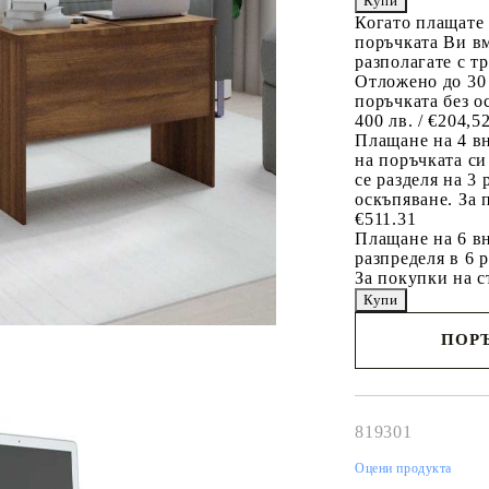
Когато плащате
поръчката Ви вм
разполагате с т
Отложено до 30
поръчката без о
400 лв. / €204,5
Плащане на 4 в
на поръчката си
се разделя на 3
оскъпяване. За 
€511.31
Плащане на 6 вн
разпределя в 6 
За покупки на с
ПОРЪ
Наш представител 
свърже с Вас в рам
работния ден!
819301
Оцени продукта