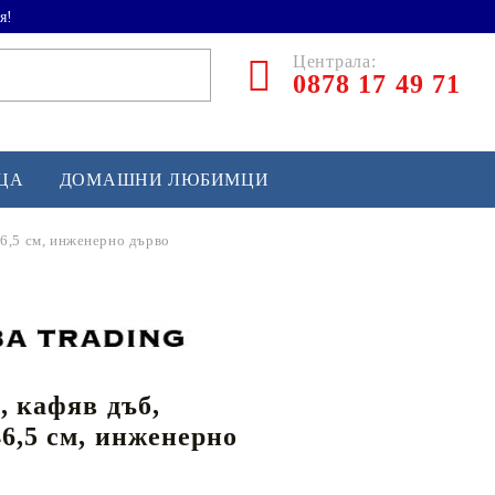
я!
Централа:
0878 17 49 71
ЕЦА
ДОМАШНИ ЛЮБИМЦИ
46,5 см, инженерно дърво
ТЛЕТИКА
аскетбол
кс и бойни изкуства
, кафяв дъб,
йзбол и софтбол
46,5 см, инженерно
кей и лакрос
сновно спортно оборудване