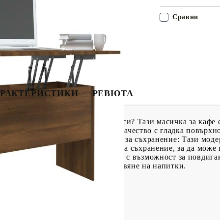
Сравни
РАКТЕРИСТИКИ
РЕВЮТА
яващо и функционално за стаята си? Тази масичка за кафе е
а дървесина е с изключително качество с гладка повърхно
т на влага. Голямо пространство за съхранение: Тази моде
е, които предлагат много място за съхранение, за да може 
защитени от прах.Уникален дизайн с възможност за повдига
чина за писане, четене или поставяне на напитки.
 (Д x Ш x В)