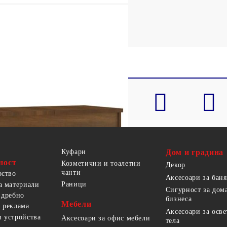
Куфари
Дом и градина
ност
Козметични и тоалетни
Декор
чанти
рство
Аксесоари за баня
Раници
а материали
Сигурност за дом
 дребно
бизнеса
Мебели
 реклама
Аксесоари за осв
 устройства
Аксесоари за офис мебели
тела