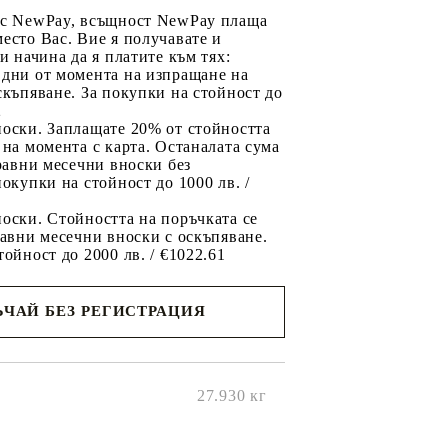
 с NewPay, всъщност NewPay плаща
есто Вас. Вие я получавате и
ри начина да я платите към тях:
 дни от момента на изпращане на
скъпяване. За покупки на стойност до
2
носки. Заплащате 20% от стойността
 на момента с карта. Останалата сума
 равни месечни вноски без
покупки на стойност до 1000 лв. /
оски. Стойността на поръчката се
равни месечни вноски с оскъпяване.
тойност до 2000 лв. / €1022.61
ЧАЙ БЕЗ РЕГИСТРАЦИЯ
ще се
ките на
27.930
кг