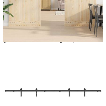
Време за доставка: 5 до 9 дни
Безплатна доставка до адрес при плащане по банков път
Цвят:
Черен
Материал:
Прахово боядисана стомана
Размери:
8 x 3 x 0,4 cm (Д x Ш x Т)
EAN code:
8721102857768
Максимална товароносимост:
100 кг
Плъзгаща се релса с обща дължина:
305 см
Подходящи размери на вратата:
Ширина 76 см, дебелина 35-45
мм
Размер на съвместимата релса за
40 x 6 mm (Ш x Т)
врата:
Разстояние между центровете на
2 cm
отворите:
Брой дупки:
4
Купи на изплащане