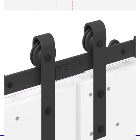
Размер на съвместимата релса за врата: 40
x 6 mm (Ш x Т)
Брой дупки: 4
Доставката съдържа:
4 x Плъзгащи се релси
4 x Стопера за врата
4 х Ролки
10 x Фиксиращи скоби
2 x Подов водач
1 x Съединител за релси за врати
Други необходими крепежни елементи