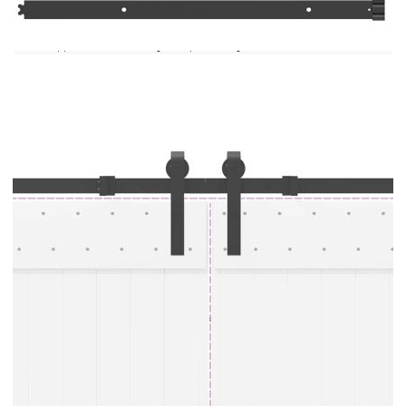
монтаж с релсата за свързване на вратата на
хамбара. Просто прикрепете релсовия
съединител към краищата на релсите, затегнете
здраво винтовете и сте готови за гладка работа.
Добре е да се знае:Доставката включва само
комплект обков за плъзгащи се врати. Вратата
не е включена в доставката.
Цвят: Черен
Материал: Прахово боядисана стомана
Максимална товароносимост: 100 кг
Плъзгаща се релса с обща дължина: 305 см
Подходящи размери на вратата: Ширина 76
см, дебелина 35-45 мм
Съединител за релси за врати:
Размери: 8 x 3 x 0,4 cm (Д x Ш x Т)
Разстояние между центровете на отворите:
2 cm