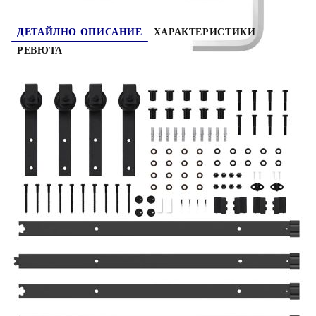
ДЕТАЙЛНО ОПИСАНИЕ
ХАРАКТЕРИСТИКИ
РЕВЮТА
Този комплект обков за плъзгащи се врати е
идеален за удължаване на дължината на релсите
на плоските ви плъзгащи се врати! Безопасно и
надеждно: Благодарение на вътрешните лагери,
вратите ви могат да се плъзгат гладко и тихо.
Включени са и ограничители за врата, за да се
предотврати изваждането на ролките, а
гумените уплътнения ще предотвратят ударите
от ролките и ще намалят шума.Материал за
тежки условия: Стоманата с прахово покритие е
здрава, стабилна, издръжлива и устойчива на
корозия, което гарантира дълготрайно
функциониране.Идеален за по-широк отвор на
вратата: Този съединител на релси за врати тип
"плевня" е предназначен за съединяване на две
релси за по-широк отвор на вратата или за
двойна врата тип "плевня".Лесна инсталация:
Свържете лесно две коловози на вратата на
плевнята с помощта на включените аксесоари за