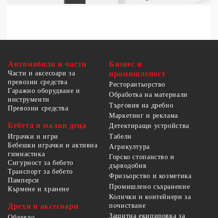
Автомобили и части
Бизнес и
Части и аксесоари за
промишленост
превозни средства
Ресторантьорство
Гаражно оборудване и
Обработка на материали
инструменти
Търговия на дребно
Превозни средства
Маркетинг и реклама
Бебета и малки деца
Детектиращи устройства
Табели
Играчки и игри
Бебешки играчки и активна
Агрикултура
гимнастика
Горско стопанство и
Сигурност за бебето
дърводобив
Транспорт за бебето
Фризьорство и козметика
Памперси
Промишлено съхранение
Кърмене и хранене
Колички и контейнери за
Дрехи и аксесоари
почистване
Защитна екипировка за
Облекло