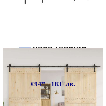
Tweet
Сподели
Комплект механизъм за плъзгаща
врата, 305 см, стомана, черен
€94
183
85
лв.
00
В наличност: 168 бр.