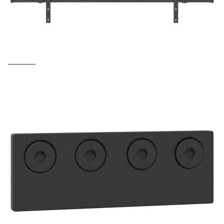
Предоставената таблица е с информационна цел.
Добавете продукта в количката си с бутона "Добави в
количката" и при поръчка ще можете да изберете броя
вноски на кредита.
Предоставената таблица е с информационна цел.
Добавете продукта в количката си с бутона "Добави в
количката" и при поръчка ще можете да изберете броя
вноски на кредита.
Когато плащате с NewPay, всъщност NewPay плаща
поръчката Ви вместо Вас. Вие я получавате и
разполагате с три начина да я платите към тях:
Отложено до 30 дни от момента на изпращане на
поръчката без оскъпяване. За покупки на стойност до
400 лв. / €204,52
Плащане на 4 вноски. Заплащате 20% от стойността на
поръчката си на момента с карта. Останалата сума се
разделя на 3 равни месечни вноски без оскъпяване. За
покупки на стойност до 1000 лв. / €511.31
Плащане на 6 вноски. Стойността на поръчката се
разпределя в 6 равни месечни вноски с оскъпяване. За