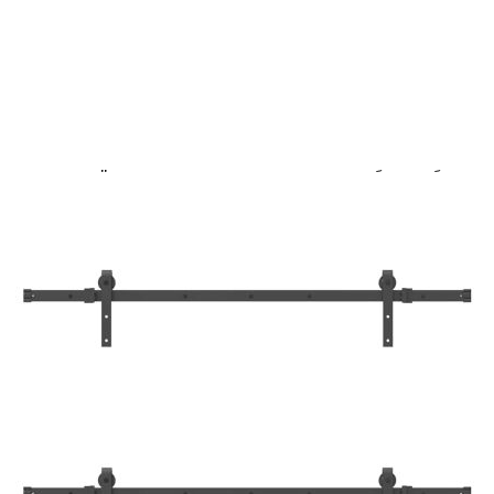
Credit calculator
Комплект механизъм за плъзгаща врата, 305 см,
стомана, черен
Please select credit institution
Цена на продукта:
€94.00
Extraction of information from credit institutions
Предоставената таблица е с информационна цел.
Добавете продукта в количката си с бутона "Добави в
количката" и при поръчка ще можете да изберете броя
вноски на кредита.
Acest tabel are caracter informativ. Adăugați produsul în
coșul de cumpărături unde veți putea selecta detaliile
cererii de creditare.
Предоставената таблица е с информационна цел.
Добавете продукта в количката си с бутона "Добави в
количката" и при поръчка ще можете да изберете броя
вноски на кредита.
Предоставената таблица е с информационна цел.
Добавете продукта в количката си с бутона "Добави в
количката" и при поръчка ще можете да изберете броя
вноски на кредита.