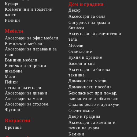
Куфари
Дом и градина
Козметични и тоалетни
Декор
чанти
Аксесоари за баня
Раници
Сигурност за дома и
бизнеса
Мебели
Аксесоари за осветителни
Аксесоари за офис мебели
тела
Комплекти мебели
Мебели
Аксесоари за паравани за
Осветление
стая
Кухня и хранене
Външни мебели
Басейн и спа
Колички и островни
Аксесоари за битова
шкафове
техника
Маси
Домакински уреди
Пейки
Домакински пособия
Легла и аксесоари
Безопасност при пожар,
Аксесоари за дивани
наводнение и обгазяване
Аксесоари за маси
Аксесоари за столове
Спално бельо и артикули
Футони
Озеленяване
Двор и градина
Възрастни
Аксесоари за камини и
Еротика
печки на дърва
Камини