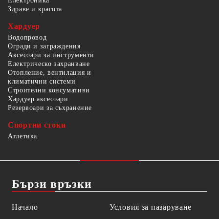
Електроника
Здраве и красота
Хардуер
Водопровод
Огради и заграждения
Аксесоари за инструменти
Електрическо захранване
Отопление, вентилация и
климатични системи
Строителни консумативи
Хардуер аксесоари
Резервоари за съхранение
Спортни стоки
Атлетика
Бързи връзки
Начало
Условия за пазаруване