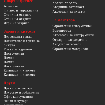
Спорт и фитнес
Чадъри за дъжд
Атлетика
Аварийна готовност
Фитнес и упражнения
Аксесоари за пушачи
Отдих на открито
Отдих на открито
За майстора
Игри на закрито
Строителни консумативи
Водопровод
Здраве и красота
Аксесоари за инструменти
Персонална грижа
Огради и заграждения
Почистване и грижа за
Хардуер аксесоари
бижута
Строителни материали
Грижа за здравето
Инструменти
Помпи
Помпи
Инструменти
Катинари и ключове
Катинари и ключове
Други
Дрехи и аксесоари
Изкуство и забавление
Офис консумативи
Чанти и куфари