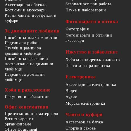
безопасност при работа
Аксесоари за облекло
Костюми и аксесоари
Наука и лаборатории
Ръчни чанти, портфейли и
куфари
Фотоапарати и оптика
Фотография
За домашните любимци
Фотоапарати и оптични
Пособия за малки животни
аксесоари
Изделия за рибки
Стълби и рампи за
Изкуство и забавление
домашни любимци
Пособия за сресване и
Хобита и творчески занаяти
постригване на домашни
Партита и празненства
любимци
Изделия за домашни
Електроника
любимци
Аксесоари за електроника
Хоби и развлечение
Видео
Изкуство и забавление
Аудио
Морска електроника
Офис консумативи
Презентационни материали
Чанти и куфари
Регистриране и
Аксесоари за багаж
организиране
Спортни сакове
Office Equipment