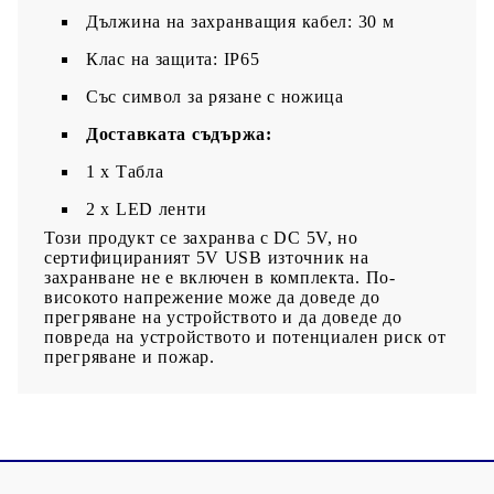
Дължина на захранващия кабел: 30 м
Клас на защита: IP65
Със символ за рязане с ножица
Доставката съдържа:
1 x Табла
2 x LED ленти
Този продукт се захранва с DC 5V, но
сертифицираният 5V USB източник на
захранване не е включен в комплекта. По-
високото напрежение може да доведе до
прегряване на устройството и да доведе до
повреда на устройството и потенциален риск от
прегряване и пожар.