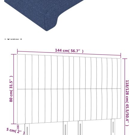
вноски на кредита.
Предоставената таблица е с информационна цел.
Добавете продукта в количката си с бутона "Добави в
количката" и при поръчка ще можете да изберете броя
вноски на кредита.
Предоставената таблица е с информационна цел.
Добавете продукта в количката си с бутона "Добави в
количката" и при поръчка ще можете да изберете броя
вноски на кредита.
Когато плащате с NewPay, всъщност NewPay плаща
поръчката Ви вместо Вас. Вие я получавате и
разполагате с три начина да я платите към тях:
Отложено до 30 дни от момента на изпращане на
поръчката без оскъпяване. За покупки на стойност до
400 лв. / €204,52
Плащане на 4 вноски. Заплащате 20% от стойността на
поръчката си на момента с карта. Останалата сума се
разделя на 3 равни месечни вноски без оскъпяване. За
покупки на стойност до 1000 лв. / €511.31
Плащане на 6 вноски. Стойността на поръчката се
разпределя в 6 равни месечни вноски с оскъпяване. За