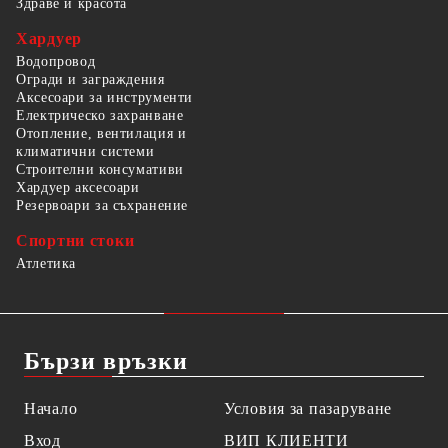
Здраве и красота
Хардуер
Водопровод
Огради и заграждения
Аксесоари за инструменти
Електрическо захранване
Отопление, вентилация и
климатични системи
Строителни консумативи
Хардуер аксесоари
Резервоари за съхранение
Спортни стоки
Атлетика
Бързи връзки
Начало
Условия за пазаруване
Вход
ВИП КЛИЕНТИ