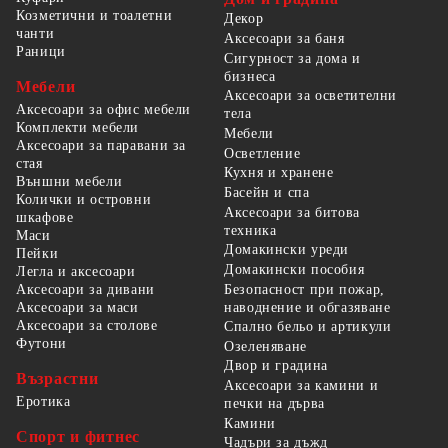
Козметични и тоалетни
Декор
чанти
Аксесоари за баня
Раници
Сигурност за дома и
бизнеса
Мебели
Аксесоари за осветителни
Аксесоари за офис мебели
тела
Комплекти мебели
Мебели
Аксесоари за паравани за
Осветление
стая
Кухня и хранене
Външни мебели
Басейн и спа
Колички и островни
Аксесоари за битова
шкафове
техника
Маси
Домакински уреди
Пейки
Домакински пособия
Легла и аксесоари
Безопасност при пожар,
Аксесоари за дивани
наводнение и обгазяване
Аксесоари за маси
Аксесоари за столове
Спално бельо и артикули
Футони
Озеленяване
Двор и градина
Възрастни
Аксесоари за камини и
Еротика
печки на дърва
Камини
Спорт и фитнес
Чадъри за дъжд