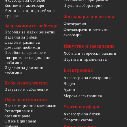
Аксесоари за облекло
Костюми и аксесоари
Наука и лаборатории
Ръчни чанти, портфейли и
куфари
Фотоапарати и оптика
Фотография
За домашните любимци
Фотоапарати и оптични
Пособия за малки животни
аксесоари
Изделия за рибки
Стълби и рампи за
Изкуство и забавление
домашни любимци
Пособия за сресване и
Хобита и творчески занаяти
постригване на домашни
Партита и празненства
любимци
Изделия за домашни
Електроника
любимци
Аксесоари за електроника
Хоби и развлечение
Видео
Изкуство и забавление
Аудио
Морска електроника
Офис консумативи
Презентационни материали
Чанти и куфари
Регистриране и
Аксесоари за багаж
организиране
Спортни сакове
Office Equipment
Куфари
Дом и градина