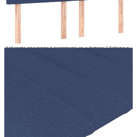
Купи на изплащане
Credit calculator
LED горна табла за легло, синя, 144x5x118/128 см,
плат
Please select credit institution
Цена на продукта:
€117.00
Extraction of information from credit institutions
Предоставената таблица е с информационна цел.
Добавете продукта в количката си с бутона "Добави в
количката" и при поръчка ще можете да изберете броя
вноски на кредита.
Acest tabel are caracter informativ. Adăugați produsul în
coșul de cumpărături unde veți putea selecta detaliile
cererii de creditare.
Предоставената таблица е с информационна цел.
Добавете продукта в количката си с бутона "Добави в
количката" и при поръчка ще можете да изберете броя
вноски на кредита.
Предоставената таблица е с информационна цел.
Добавете продукта в количката си с бутона "Добави в
количката" и при поръчка ще можете да изберете броя