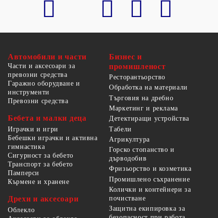
Автомобили и части
Бизнес и
Части и аксесоари за
промишленост
превозни средства
Ресторантьорство
Гаражно оборудване и
Обработка на материали
инструменти
Търговия на дребно
Превозни средства
Маркетинг и реклама
Бебета и малки деца
Детектиращи устройства
Табели
Играчки и игри
Бебешки играчки и активна
Агрикултура
гимнастика
Горско стопанство и
Сигурност за бебето
дърводобив
Транспорт за бебето
Фризьорство и козметика
Памперси
Промишлено съхранение
Кърмене и хранене
Колички и контейнери за
Дрехи и аксесоари
почистване
Защитна екипировка за
Облекло
безопасност при работа