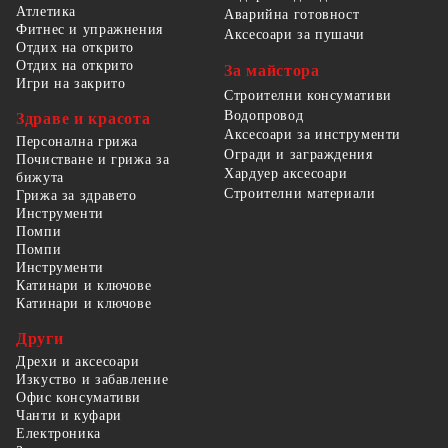
Атлетика
Аварийна готовност
Фитнес и упражнения
Аксесоари за пушачи
Отдих на открито
Отдих на открито
За майстора
Игри на закрито
Строителни консумативи
Водопровод
Здраве и красота
Аксесоари за инструменти
Персонална грижа
Огради и заграждения
Почистване и грижа за
Хардуер аксесоари
бижута
Строителни материали
Грижа за здравето
Инструменти
Помпи
Помпи
Инструменти
Катинари и ключове
Катинари и ключове
Други
Дрехи и аксесоари
Изкуство и забавление
Офис консумативи
Чанти и куфари
Електроника