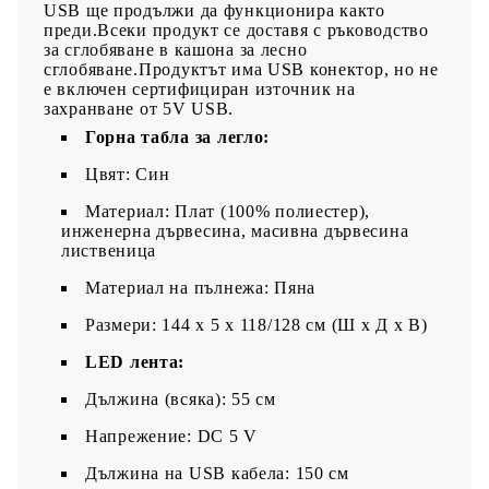
USB ще продължи да функционира както
преди.Всеки продукт се доставя с ръководство
за сглобяване в кашона за лесно
сглобяване.Продуктът има USB конектор, но не
е включен сертифициран източник на
захранване от 5V USB.
Горна табла за легло:
Цвят: Син
Материал: Плат (100% полиестер),
инженерна дървесина, масивна дървесина
лиственица
Материал на пълнежа: Пяна
Pазмери: 144 x 5 x 118/128 см (Ш x Д x В)
LED лента:
Дължина (всяка): 55 см
Напрежение: DC 5 V
Дължина на USB кабела: 150 см