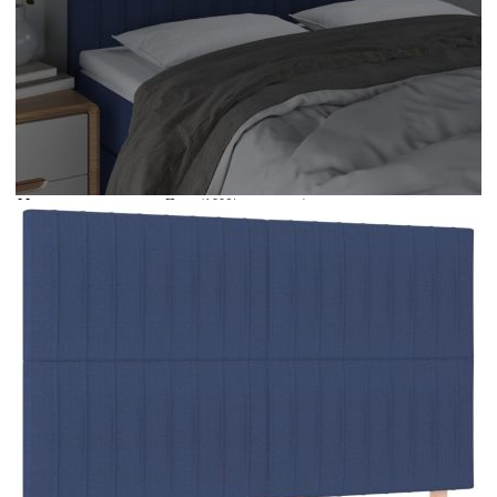
Време за доставка: 5 до 9 дни
Безплатна доставка до адрес при плащане по банков път
Цвят:
Син
Материал:
Плат (100% полиестер), инженерна дървесина,
масивна дървесина лиственица
EAN code:
8720287293101
Напрежение:
DC 5 V
Материал на
Пяна
пълнежа:
Дължина на
30 м
захранващия кабел:
Клас на защита:
IP65
Дължина на USB
150 см
кабела:
Pазмери:
144 x 5 x 118/128 см (Ш x Д x В)
Дължина (всяка):
55 см