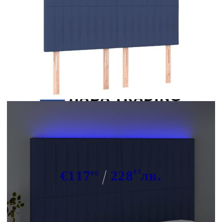
Tweet
Сподели
LED горна табла за легло, синя,
144x5x118/128 см, плат
€117
228
83
лв.
00
В наличност: 5 бр.