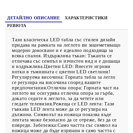
потенциален риск от прегряване и пожар.
ДЕТАЙЛНО ОПИСАНИЕ
ХАРАКТЕРИСТИКИ
РЕВЮТА
Тази класическа LED табла със стилен дизайн
придава на рамката на леглото ви зашеметяващо
модерно докосване и е идеално подходяща за
всяка спалня. Издържлива тъкан: Тъканта се
отличава със семпъл и изчистен вид и е дишаща
и издръжлива.Цветни LED: Внесете игриви
нотки в тъмнината с цветни LED светлини!
Регулируема височина: Горната табла за легло
се регулира на височина според вашите
предпочитания.Отлична опора: Горната част на
леглото ви осигурява отлична опора за гърба,
докато седите в леглото, за да четете или
гледате телевизия.Режеща се LED лента: Тази
гъвкава LED лента може да се регулира на
дължина. Символът на ножица показва къде
лентата може безопасно да се отреже, без да се
повреди. Забележка:Само частта със символ на
ножица може да бъде изрязана и само частта с