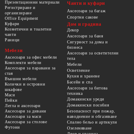
Презентационни материали
Чанти и куфари
Регистриране и
Аксесоари за багаж
организиране
Спортни сакове
Office Equipment
Куфари
Дом и градина
Козметични и тоалетни
Декор
чанти
Аксесоари за баня
Раници
Сигурност за дома и
бизнеса
Мебели
Аксесоари за осветителни
Аксесоари за офис мебели
тела
Комплекти мебели
Мебели
Аксесоари за паравани за
Осветление
стая
Кухня и хранене
Външни мебели
Басейн и спа
Колички и островни
Аксесоари за битова
шкафове
техника
Маси
Домакински уреди
Пейки
Домакински пособия
Легла и аксесоари
Безопасност при пожар,
Аксесоари за дивани
наводнение и обгазяване
Аксесоари за маси
Аксесоари за столове
Спално бельо и артикули
Футони
Озеленяване
Двор и градина