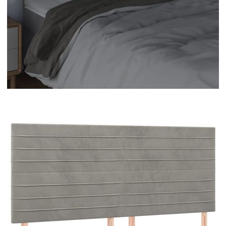
Време за доставка: 5 до 9 дни
Безплатна доставка до адрес при плащане по банков път
Цвят:
Светлосив
Материал:
Кадифе (100% полиестер), инженерна дървесина,
масивна дървесина лиственица
EAN code:
8720287292746
Напрежение:
DC 5 V
Материал на
Пяна
пълнежа:
Дължина на
30 м
захранващия кабел:
Клас на защита:
IP65
Дължина на USB
150 см
кабела:
Pазмери:
200 x 5 x 118/128 см (Ш x Д x В)
Дължина (всяка):
55 см