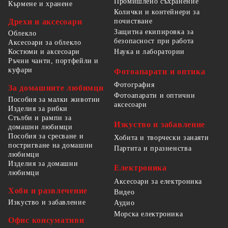
Промишлено съхранение
Кърмене и хранене
Колички и контейнери за
Дрехи и аксесоари
почистване
Защитна екипировка за
Облекло
безопасност при работа
Аксесоари за облекло
Костюми и аксесоари
Наука и лаборатории
Ръчни чанти, портфейли и
куфари
Фотоапарати и оптика
Фотография
За домашните любимци
Фотоапарати и оптични
Пособия за малки животни
аксесоари
Изделия за рибки
Стълби и рампи за
Изкуство и забавление
домашни любимци
Пособия за сресване и
Хобита и творчески занаяти
постригване на домашни
Партита и празненства
любимци
Изделия за домашни
Електроника
любимци
Аксесоари за електроника
Хоби и развлечение
Видео
Изкуство и забавление
Аудио
Морска електроника
Офис консумативи