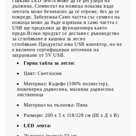
гъвкава LED лента може да се регулира на
дължина. Символът на ножица показва къде
лентата може безопасно да се отреже, без да се
повреди. Забележка:Само частта със символ на
ножица може да бъде изрязана и само частта с
USB ще продължи да функционира както
преди.Всеки продукт се доставя с ръководство
за сглобяване в кашона за лесно
сглобяване.Продуктът има USB конектор, но не
е включен сертифициран източник на
захранване от 5V USB.
Горна табла за легло:
Цвят: Светлосив
Материал: Кадифе (100% полиестер),
инженерна дървесина, масивна дървесина
лиственица
Материал на пълнежа: Пяна
Pазмери: 200 x 5 x 118/128 см (Ш x Д x В)
LED лента:
Дължина (всяка): 55 см