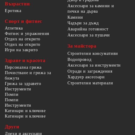
Възрастни
Аксесоари за камини и
Еротика
печки на дърва
Камини
Спорт и фитнес
Чадъри за дъжд
Атлетика
Аварийна готовност
Фитнес и упражнения
Аксесоари за пушачи
Отдих на открито
Отдих на открито
За майстора
Игри на закрито
Строителни консумативи
Водопровод
Здраве и красота
Аксесоари за инструменти
Персонална грижа
Огради и заграждения
Почистване и грижа за
Хардуер аксесоари
бижута
Строителни материали
Грижа за здравето
Инструменти
Помпи
Помпи
Инструменти
Катинари и ключове
Катинари и ключове
Други
Дрехи и аксесоари