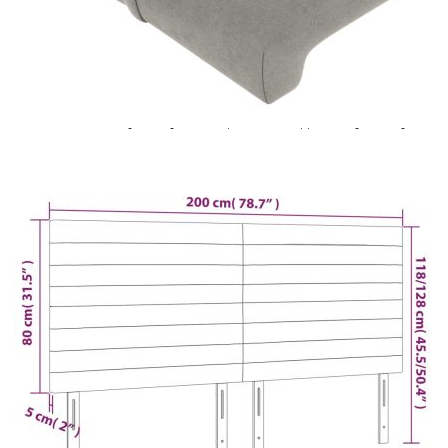
Добавете продукта в количката си с бутона "Добави в
количката" и при поръчка ще можете да изберете броя
вноски на кредита.
Предоставената таблица е с информационна цел.
Добавете продукта в количката си с бутона "Добави в
количката" и при поръчка ще можете да изберете броя
вноски на кредита.
Предоставената таблица е с информационна цел.
Добавете продукта в количката си с бутона "Добави в
количката" и при поръчка ще можете да изберете броя
вноски на кредита.
Когато плащате с NewPay, всъщност NewPay плаща
поръчката Ви вместо Вас. Вие я получавате и
разполагате с три начина да я платите към тях:
Отложено до 30 дни от момента на изпращане на
поръчката без оскъпяване. За покупки на стойност до
400 лв. / €204,52
Плащане на 4 вноски. Заплащате 20% от стойността на
поръчката си на момента с карта. Останалата сума се
разделя на 3 равни месечни вноски без оскъпяване. За
покупки на стойност до 1000 лв. / €511.31