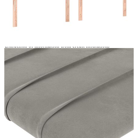
Купи на изплащане
Credit calculator
LED горна табла за легло, светлосива, 200x5x118/128
см, кадифе
Please select credit institution
Цена на продукта:
€82.00
Extraction of information from credit institutions
Предоставената таблица е с информационна цел.
Добавете продукта в количката си с бутона "Добави в
количката" и при поръчка ще можете да изберете броя
вноски на кредита.
Acest tabel are caracter informativ. Adăugați produsul în
coșul de cumpărături unde veți putea selecta detaliile
cererii de creditare.
Предоставената таблица е с информационна цел.
Добавете продукта в количката си с бутона "Добави в
количката" и при поръчка ще можете да изберете броя
вноски на кредита.
Предоставената таблица е с информационна цел.