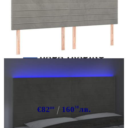
Tweet
Сподели
LED горна табла за легло,
светлосива, 200x5x118/128 см,
кадифе
€82
160
38
лв.
00
В наличност: 25 бр.