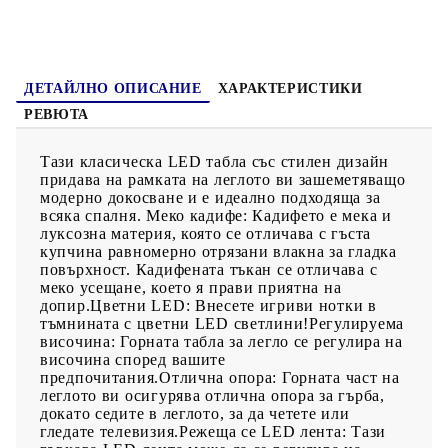
USB. Този продукт се захранва с DC 5V, но сертифицираният
5V USB източник на захранване не е включен в комплекта.
По-високото напрежение може да доведе до прегряване на
устройството и да доведе до повреда на устройството и
потенциален риск от прегряване и пожар.
ДЕТАЙЛНО ОПИСАНИЕ
ХАРАКТЕРИСТИКИ
РЕВЮТА
Тази класическа LED табла със стилен дизайн
придава на рамката на леглото ви зашеметяващо
модерно докосване и е идеално подходяща за
всяка спалня. Меко кадифе: Кадифето е мека и
луксозна материя, която се отличава с гъста
купчина равномерно отрязани влакна за гладка
повърхност. Кадифената тъкан се отличава с
меко усещане, което я прави приятна на
допир.Цветни LED: Внесете игриви нотки в
тъмнината с цветни LED светлини!Регулируема
височина: Горната табла за легло се регулира на
височина според вашите
предпочитания.Отлична опора: Горната част на
леглото ви осигурява отлична опора за гърба,
докато седите в леглото, за да четете или
гледате телевизия.Режеща се LED лента: Тази