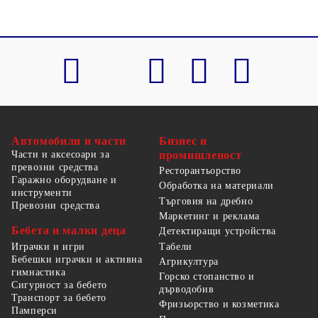
Автомобили и части
Бизнес и
Части и аксесоари за
промишленост
превозни средства
Ресторантьорство
Гаражно оборудване и
Обработка на материали
инструменти
Търговия на дребно
Превозни средства
Маркетинг и реклама
Бебета и малки деца
Детектиращи устройства
Табели
Играчки и игри
Бебешки играчки и активна
Агрикултура
гимнастика
Горско стопанство и
Сигурност за бебето
дърводобив
Транспорт за бебето
Фризьорство и козметика
Памперси