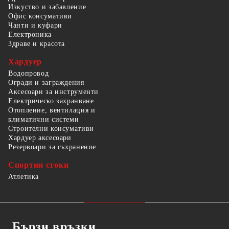
Изкуство и забавление
Офис консумативи
Чанти и куфари
Електроника
Здраве и красота
Хардуер
Водопровод
Огради и заграждения
Аксесоари за инструменти
Електрическо захранване
Отопление, вентилация и
климатични системи
Строителни консумативи
Хардуер аксесоари
Резервоари за съхранение
Спортни стоки
Атлетика
Бързи връзки