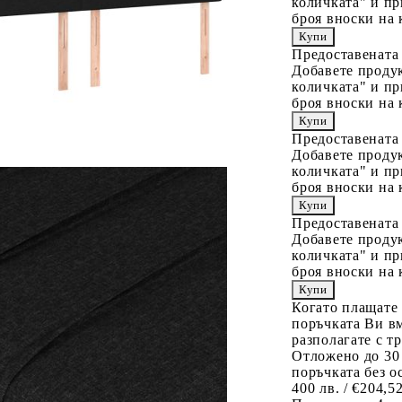
количката" и пр
броя вноски на 
Предоставената
Добавете продук
количката" и пр
броя вноски на 
Предоставената
Добавете продук
количката" и пр
броя вноски на 
Предоставената
Добавете продук
количката" и пр
броя вноски на 
Когато плащате
поръчката Ви вм
разполагате с т
Отложено до 30
поръчката без о
400 лв. / €204,5