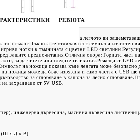
РАКТЕРИСТИКИ
РЕВЮТА
илен дизайн придава на рамката на леглото ви зашеметява
жлива тъкан: Тъканта се отличава със семпъл и изчистен в
игриви нотки в тъмнината с цветни LED светлини!Регулир
оред вашите предпочитания.Отлична опора: Горната част на
еглото, за да четете или гледате телевизия.Режеща се LED 
Символът на ножица показва къде лентата може безопасно да
л на ножица може да бъде изрязана и само частта с USB щ
 ръководство за сглобяване в кашона за лесно сглобяване.
 на захранване от 5V USB.
стер), инженерна дървесина, масивна дървесина листвениц
 (Ш x Д x В)