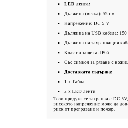
LED лента:
Дължина (всяка): 55 см
Напрежение: DC 5 V
Дължина на USB кабела: 150
Дължина на захранващия кабе
Клас на защита: IP65
Със символ за рязане с ножи
Доставката съдържа:
1 x Табла
2 x LED ленти
Този продукт се захранва с DC 5V
високото напрежение може да дове
риск от прегряване и пожар.