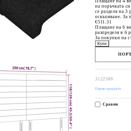
Плащане на 4 в
на поръчката си
се разделя на 3
оскъпяване. За 
€511.31
Плащане на 6 вн
разпределя в 6 
За покупки на с
ПОРЪ
Наш представител 
свърже с Вас в рам
работния ден!
3122588
Оцени продукта
Сравни