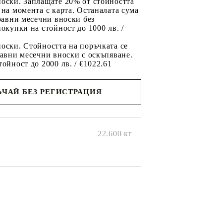
носки. Заплащате 20% от стойността
 на момента с карта. Останалата сума
 равни месечни вноски без
покупки на стойност до 1000 лв. /
оски. Стойността на поръчката се
равни месечни вноски с оскъпяване.
тойност до 2000 лв. / €1022.61
ЧАЙ БЕЗ РЕГИСТРАЦИЯ
ще се
ките на
22.600
кг