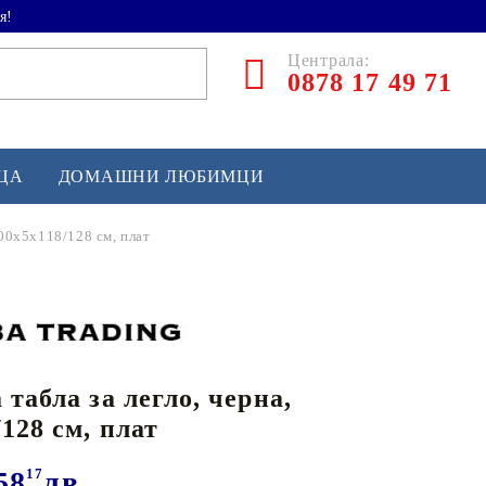
я!
Централа:
0878 17 49 71
ЕЦА
ДОМАШНИ ЛЮБИМЦИ
200x5x118/128 см, плат
ТЛЕТИКА
аскетбол
кс и бойни изкуства
табла за легло, черна,
йзбол и софтбол
128 см, плат
кей и лакрос
сновно спортно оборудване
58
17
лв.