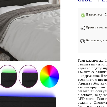
Подложки за фитнес уреди
В
Лостове за набиране
В наличност: 5
Силови кули
Йога и пилатес
Време за достав
Безплатна доста
Тази класическа L
рамката на леглот
идеално подходяща
Тъканта се отлича
и издръжлива.Цве
тъмнината с цвет
Горната табла за 
вашите предпочит
леглото ви осигур
в леглото, за да ч
LED лента: Тази г
дължина. Символъ
безопасно да се о