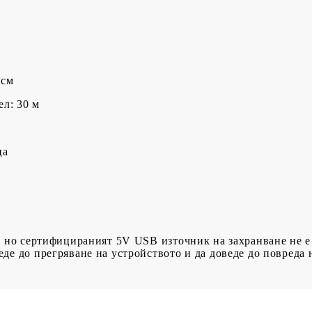
 см
л: 30 м
ца
, но сертифицираният 5V USB източник на захранване не е
де до прегряване на устройството и да доведе до повреда