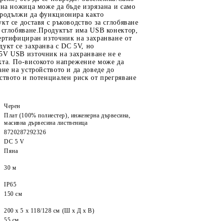
 на ножица може да бъде изрязана и само
продължи да функционира както
кт се доставя с ръководство за сглобяване
 сглобяване.Продуктът има USB конектор,
ертифициран източник на захранване от
укт се захранва с DC 5V, но
5V USB източник на захранване не е
кта. По-високото напрежение може да
ане на устройството и да доведе до
ството и потенциален риск от прегряване
Черен
Плат (100% полиестер), инженерна дървесина,
масивна дървесина лиственица
8720287292326
DC 5 V
Пяна
30 м
IP65
150 см
200 x 5 x 118/128 см (Ш x Д x В)
55 см