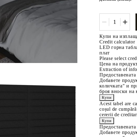
Купи на изплащ
Credit calculator
LED горна табла
плат
Please select cred
Цена на продукт
Extraction of info
Предоставената
Добавете продук
количката" и пр
броя вноски на 
Acest tabel are c
coșul de cumpărăt
cererii de creditar
Предоставената
Добавете продук