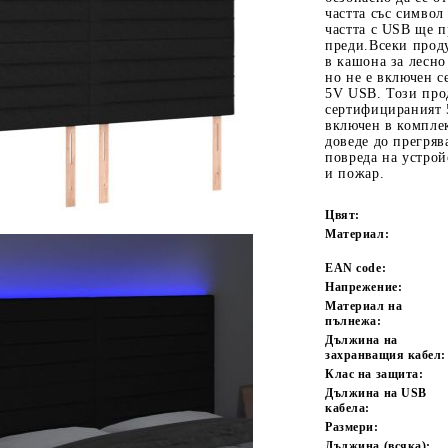
частта със символ
частта с USB ще 
преди.Всеки проду
в кашона за лесно
но не е включен с
5V USB. Този прод
сертифицираният 
включен в компле
доведе до прегряв
повреда на устрой
и пожар.
Tweet
одели
Цвят:
Материал:
EAN code:
Напрежение:
Материал на
пълнежа:
Дължина на
захранващия кабел:
Клас на защита:
Дължина на USB
кабела:
Pазмери:
Дължина (всяка):