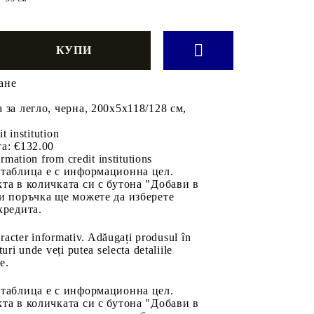
ане
 за легло, черна, 200x5x118/128 см,
it institution
а:
€132.00
rmation from credit institutions
 таблица е с информационна цел.
та в количката си с бутона "Добави в
и поръчка ще можете да изберете
кредита.
aracter informativ. Adăugați produsul în
uri unde veți putea selecta detaliile
e.
 таблица е с информационна цел.
та в количката си с бутона "Добави в