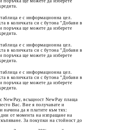
и поръчка ще можете да изберете
кредита.
 таблица е с информационна цел.
та в количката си с бутона "Добави в
и поръчка ще можете да изберете
кредита.
 таблица е с информационна цел.
та в количката си с бутона "Добави в
и поръчка ще можете да изберете
кредита.
 таблица е с информационна цел.
та в количката си с бутона "Добави в
и поръчка ще можете да изберете
кредита.
 с NewPay, всъщност NewPay плаща
есто Вас. Вие я получавате и
ри начина да я платите към тях:
 дни от момента на изпращане на
скъпяване. За покупки на стойност до
2