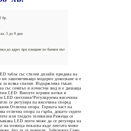
олейбол
2 бр.
ка: 5 до 9 дни
вка до адрес при плащане по банков път
ED табла със стилен дизайн придава на
о ви зашеметяващо модерно докосване и е
 за всяка спалня. Издържлива тъкан:
ва със семпъл и изчистен вид и е дишаща
тни LED: Внесете игриви нотки в
ни LED светлини!Регулируема височина:
легло се регулира на височина според
ания.Отлична опора: Горната част на
ява отлична опора за гърба, докато седите
етете или гледате телевизия.Режеща се
ъвкава LED лента може да се регулира на
т на ножица показва къде лентата може
треже, без да се повреди. Забележка:Само