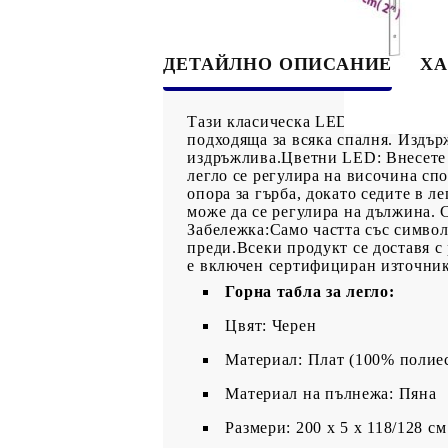
ДЕТАЙЛНО ОПИСАНИЕ
ХА
Тази класическа LED табла със ст
подходяща за всяка спалня. Издър
издръжлива.Цветни LED: Внесете 
легло се регулира на височина сп
опора за гърба, докато седите в л
може да се регулира на дължина. 
Забележка:Само частта със симво
преди.Всеки продукт се доставя с
е включен сертифициран източник
Горна табла за легло:
Цвят: Черен
Материал: Плат (100% полие
Материал на пълнежа: Пяна
Pазмери: 200 x 5 x 118/128 см