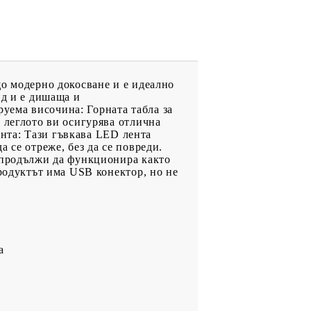
що модерно докосване и е идеално
ид и е дишаща и
уема височина: Горната табла за
 леглото ви осигурява отлична
лента: Тази гъвкава LED лента
 се отреже, без да се повреди.
е продължи да функционира както
Продуктът има USB конектор, но не
а