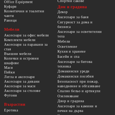
Спортни сакове
Office Equipment
Куфари
Дом и градина
Козметични и тоалетни
Декор
чанти
Аксесоари за баня
Раници
Сигурност за дома и
бизнеса
Мебели
Аксесоари за осветителни
Аксесоари за офис мебели
тела
Комплекти мебели
Мебели
Аксесоари за паравани за
Осветление
стая
Кухня и хранене
Външни мебели
Басейн и спа
Колички и островни
Аксесоари за битова
шкафове
техника
Маси
Домакински уреди
Пейки
Домакински пособия
Легла и аксесоари
Безопасност при пожар,
Аксесоари за дивани
наводнение и обгазяване
Аксесоари за маси
Аксесоари за столове
Спално бельо и артикули
Футони
Озеленяване
Двор и градина
Възрастни
Аксесоари за камини и
Еротика
печки на дърва