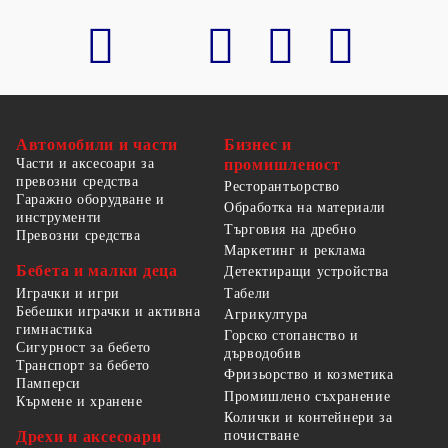
Автомобили и части
Бизнес и
Части и аксесоари за
промишленост
превозни средства
Ресторантьорство
Гаражно оборудване и
Обработка на материали
инструменти
Търговия на дребно
Превозни средства
Маркетинг и реклама
Бебета и малки деца
Детектиращи устройства
Табели
Играчки и игри
Бебешки играчки и активна
Агрикултура
гимнастика
Горско стопанство и
Сигурност за бебето
дърводобив
Транспорт за бебето
Фризьорство и козметика
Памперси
Промишлено съхранение
Кърмене и хранене
Колички и контейнери за
Дрехи и аксесоари
почистване