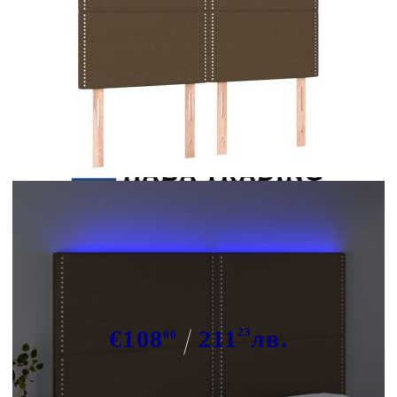
Tweet
Сподели
LED горна табла за легло,
тъмнокафява,144x5x118/128 см,
плат
€108
211
23
лв.
00
В наличност: 1 бр.