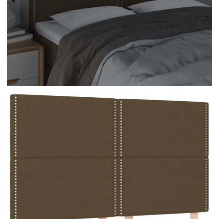
Време за доставка: 5 до 9 дни
Безплатна доставка до адрес при плащане по банков път
Цвят:
Тъмнокафяв
Материал:
Плат (100% полиестер), инженерна дървесина,
масивна дървесина лиственица
EAN code:
8720287289296
Напрежение:
DC 5 V
Материал на
Пяна
пълнежа:
Дължина на
30 м
захранващия кабел:
Клас на защита:
IP65
Дължина на USB
150 см
кабела:
Pазмери:
144 x 5 x 118/128 см (Ш x Д x В)
Дължина (всяка):
55 см