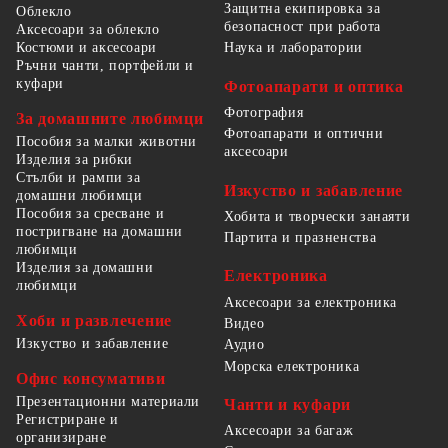
Защитна екипировка за
Облекло
безопасност при работа
Аксесоари за облекло
Костюми и аксесоари
Наука и лаборатории
Ръчни чанти, портфейли и
куфари
Фотоапарати и оптика
Фотография
За домашните любимци
Фотоапарати и оптични
Пособия за малки животни
аксесоари
Изделия за рибки
Стълби и рампи за
Изкуство и забавление
домашни любимци
Пособия за сресване и
Хобита и творчески занаяти
постригване на домашни
Партита и празненства
любимци
Изделия за домашни
Електроника
любимци
Аксесоари за електроника
Хоби и развлечение
Видео
Изкуство и забавление
Аудио
Морска електроника
Офис консумативи
Презентационни материали
Чанти и куфари
Регистриране и
Аксесоари за багаж
организиране