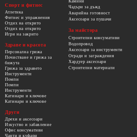
Камини
Спорт и фитнес
Чадъри за дъжд
Атлетика
Аварийна готовност
Фитнес и упражнения
Аксесоари за пушачи
Отдих на открито
Отдих на открито
За майстора
Игри на закрито
Строителни консумативи
Водопровод
Здраве и красота
Аксесоари за инструменти
Персонална грижа
Огради и заграждения
Почистване и грижа за
Хардуер аксесоари
бижута
Строителни материали
Грижа за здравето
Инструменти
Помпи
Помпи
Инструменти
Катинари и ключове
Катинари и ключове
Други
Дрехи и аксесоари
Изкуство и забавление
Офис консумативи
Чанти и куфари