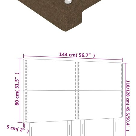
Добавете продукта в количката си с бутона "Добави в
количката" и при поръчка ще можете да изберете броя
вноски на кредита.
Предоставената таблица е с информационна цел.
Добавете продукта в количката си с бутона "Добави в
количката" и при поръчка ще можете да изберете броя
вноски на кредита.
Предоставената таблица е с информационна цел.
Добавете продукта в количката си с бутона "Добави в
количката" и при поръчка ще можете да изберете броя
вноски на кредита.
Когато плащате с NewPay, всъщност NewPay плаща
поръчката Ви вместо Вас. Вие я получавате и
разполагате с три начина да я платите към тях:
Отложено до 30 дни от момента на изпращане на
поръчката без оскъпяване. За покупки на стойност до
400 лв. / €204,52
Плащане на 4 вноски. Заплащате 20% от стойността на
поръчката си на момента с карта. Останалата сума се
разделя на 3 равни месечни вноски без оскъпяване. За
покупки на стойност до 1000 лв. / €511.31