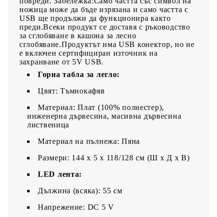
повреди. Забележка:Само частта със символ на
ножица може да бъде изрязана и само частта с
USB ще продължи да функционира както
преди.Всеки продукт се доставя с ръководство
за сглобяване в кашона за лесно
сглобяване.Продуктът има USB конектор, но не
е включен сертифициран източник на
захранване от 5V USB.
Горна табла за легло:
Цвят: Тъмнокафяв
Материал: Плат (100% полиестер),
инженерна дървесина, масивна дървесина
лиственица
Материал на пълнежа: Пяна
Pазмери: 144 x 5 x 118/128 см (Ш x Д x В)
LED лента:
Дължина (всяка): 55 см
Напрежение: DC 5 V