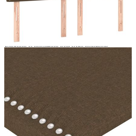
Купи на изплащане
Credit calculator
LED горна табла за легло, тъмнокафява,144x5x118/128
см, плат
Please select credit institution
Цена на продукта:
€108.00
Extraction of information from credit institutions
Предоставената таблица е с информационна цел.
Добавете продукта в количката си с бутона "Добави в
количката" и при поръчка ще можете да изберете броя
вноски на кредита.
Acest tabel are caracter informativ. Adăugați produsul în
coșul de cumpărături unde veți putea selecta detaliile
cererii de creditare.
Предоставената таблица е с информационна цел.
Добавете продукта в количката си с бутона "Добави в
количката" и при поръчка ще можете да изберете броя
вноски на кредита.
Предоставената таблица е с информационна цел.