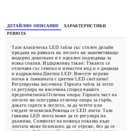
високото напрежение може да доведе до прегряване на
устройството и да доведе до повреда на устройството и
потенциален риск от прегряване и пожар.
ДЕТАЙЛНО ОПИСАНИЕ
ХАРАКТЕРИСТИКИ
РЕВЮТА
Тази класическа LED табла със стилен дизайн
придава на рамката на леглото ви зашеметяващо
модерно докосване и е идеално подходяща за
всяка спалня. Издържлива тъкан: Тъканта се
отличава със семпъл и изчистен вид и е дишаща
и издръжлива.Цветни LED: Внесете игриви
нотки в тъмнината с цветни LED светлини!
Регулируема височина: Горната табла за легло
се регулира на височина според вашите
предпочитания.Отлична опора: Горната част на
леглото ви осигурява отлична опора за гърба,
докато седите в леглото, за да четете или
гледате телевизия.Режеща се LED лента: Тази
гъвкава LED лента може да се регулира на
дължина. Символът на ножица показва къде
лентата може безопасно да се отреже, без да се