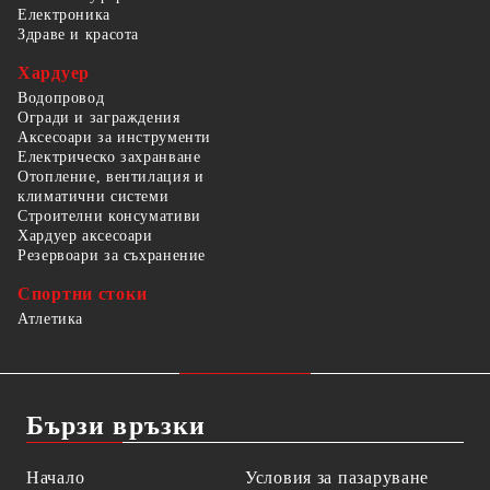
Електроника
Здраве и красота
Хардуер
Водопровод
Огради и заграждения
Аксесоари за инструменти
Електрическо захранване
Отопление, вентилация и
климатични системи
Строителни консумативи
Хардуер аксесоари
Резервоари за съхранение
Спортни стоки
Атлетика
Бързи връзки
Начало
Условия за пазаруване