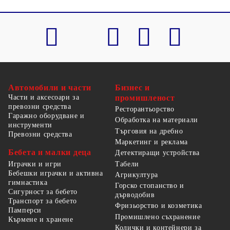
Автомобили и части
Бизнес и
Части и аксесоари за
промишленост
превозни средства
Ресторантьорство
Гаражно оборудване и
Обработка на материали
инструменти
Търговия на дребно
Превозни средства
Маркетинг и реклама
Бебета и малки деца
Детектиращи устройства
Табели
Играчки и игри
Бебешки играчки и активна
Агрикултура
гимнастика
Горско стопанство и
Сигурност за бебето
дърводобив
Транспорт за бебето
Фризьорство и козметика
Памперси
Промишлено съхранение
Кърмене и хранене
Колички и контейнери за