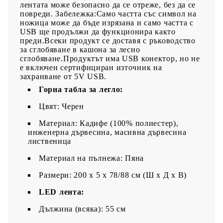
лентата може безопасно да се отреже, без да се
повреди. Забележка:Само частта със символ на
ножица може да бъде изрязана и само частта с
USB ще продължи да функционира както
преди.Всеки продукт се доставя с ръководство
за сглобяване в кашона за лесно
сглобяване.Продуктът има USB конектор, но не
е включен сертифициран източник на
захранване от 5V USB.
Горна табла за легло:
Цвят: Черен
Материал: Кадифе (100% полиестер),
инженерна дървесина, масивна дървесина
лиственица
Материал на пълнежа: Пяна
Размери: 200 x 5 x 78/88 см (Ш x Д x В)
LED лента:
Дължина (всяка): 55 см