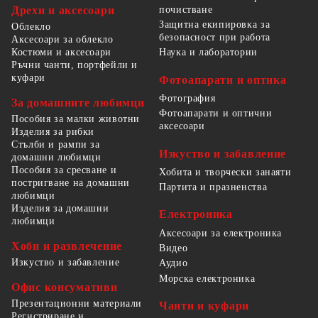
Дрехи и аксесоари
почистване
Защитна екипировка за
Облекло
безопасност при работа
Аксесоари за облекло
Костюми и аксесоари
Наука и лаборатории
Ръчни чанти, портфейли и
куфари
Фотоапарати и оптика
Фотография
За домашните любимци
Фотоапарати и оптични
Пособия за малки животни
аксесоари
Изделия за рибки
Стълби и рампи за
Изкуство и забавление
домашни любимци
Пособия за сресване и
Хобита и творчески занаяти
постригване на домашни
Партита и празненства
любимци
Изделия за домашни
Електроника
любимци
Аксесоари за електроника
Хоби и развлечение
Видео
Изкуство и забавление
Аудио
Морска електроника
Офис консумативи
Презентационни материали
Чанти и куфари
Регистриране и