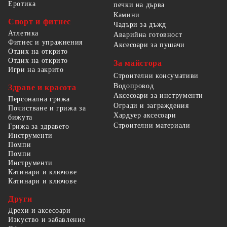
Еротика
печки на дърва
Камини
Спорт и фитнес
Чадъри за дъжд
Атлетика
Аварийна готовност
Фитнес и упражнения
Аксесоари за пушачи
Отдих на открито
Отдих на открито
За майстора
Игри на закрито
Строителни консумативи
Водопровод
Здраве и красота
Аксесоари за инструменти
Персонална грижа
Огради и заграждения
Почистване и грижа за
Хардуер аксесоари
бижута
Строителни материали
Грижа за здравето
Инструменти
Помпи
Помпи
Инструменти
Катинари и ключове
Катинари и ключове
Други
Дрехи и аксесоари
Изкуство и забавление