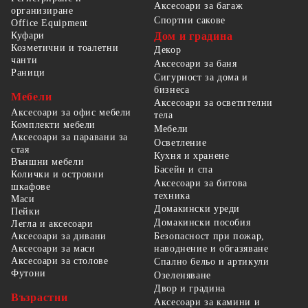
Аксесоари за багаж
организиране
Спортни сакове
Office Equipment
Куфари
Дом и градина
Козметични и тоалетни
Декор
чанти
Аксесоари за баня
Раници
Сигурност за дома и
бизнеса
Мебели
Аксесоари за осветителни
Аксесоари за офис мебели
тела
Комплекти мебели
Мебели
Аксесоари за паравани за
Осветление
стая
Кухня и хранене
Външни мебели
Басейн и спа
Колички и островни
Аксесоари за битова
шкафове
техника
Маси
Домакински уреди
Пейки
Домакински пособия
Легла и аксесоари
Безопасност при пожар,
Аксесоари за дивани
наводнение и обгазяване
Аксесоари за маси
Аксесоари за столове
Спално бельо и артикули
Футони
Озеленяване
Двор и градина
Възрастни
Аксесоари за камини и