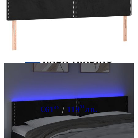
Tweet
Сподели
LED горна табла за легло, черна,
200x5x78/88 см, кадифе
€61
119
31
лв.
00
В наличност: 20 бр.