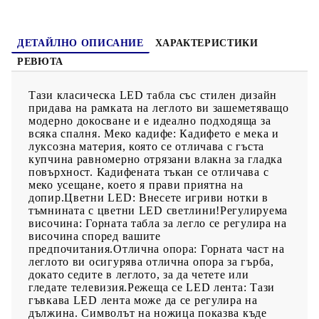
По-високото напрежение може да доведе до прегряване на
устройството и да доведе до повреда на устройството и
потенциален риск от прегряване и пожар.
ДЕТАЙЛНО ОПИСАНИЕ
ХАРАКТЕРИСТИКИ
РЕВЮТА
Тази класическа LED табла със стилен дизайн
придава на рамката на леглото ви зашеметяващо
модерно докосване и е идеално подходяща за
всяка спалня. Меко кадифе: Кадифето е мека и
луксозна материя, която се отличава с гъста
купчина равномерно отрязани влакна за гладка
повърхност. Кадифената тъкан се отличава с
меко усещане, което я прави приятна на
допир.Цветни LED: Внесете игриви нотки в
тъмнината с цветни LED светлини!Регулируема
височина: Горната табла за легло се регулира на
височина според вашите
предпочитания.Отлична опора: Горната част на
леглото ви осигурява отлична опора за гърба,
докато седите в леглото, за да четете или
гледате телевизия.Режеща се LED лента: Тази
гъвкава LED лента може да се регулира на
дължина. Символът на ножица показва къде