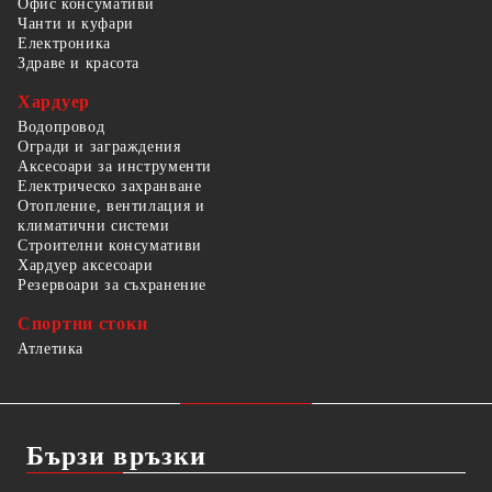
Офис консумативи
Чанти и куфари
Електроника
Здраве и красота
Хардуер
Водопровод
Огради и заграждения
Аксесоари за инструменти
Електрическо захранване
Отопление, вентилация и
климатични системи
Строителни консумативи
Хардуер аксесоари
Резервоари за съхранение
Спортни стоки
Атлетика
Бързи връзки