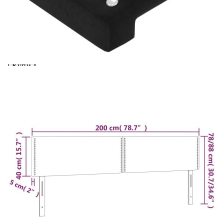
вноски на кредита.
Предоставената таблица е с информационна цел.
Добавете продукта в количката си с бутона "Добави в
количката" и при поръчка ще можете да изберете броя
вноски на кредита.
Предоставената таблица е с информационна цел.
Добавете продукта в количката си с бутона "Добави в
количката" и при поръчка ще можете да изберете броя
вноски на кредита.
Когато плащате с NewPay, всъщност NewPay плаща
поръчката Ви вместо Вас. Вие я получавате и
разполагате с три начина да я платите към тях:
Отложено до 30 дни от момента на изпращане на
поръчката без оскъпяване. За покупки на стойност до
400 лв. / €204,52
Плащане на 4 вноски. Заплащате 20% от стойността на
поръчката си на момента с карта. Останалата сума се
разделя на 3 равни месечни вноски без оскъпяване. За
покупки на стойност до 1000 лв. / €511.31
Плащане на 6 вноски. Стойността на поръчката се
разпределя в 6 равни месечни вноски с оскъпяване. За