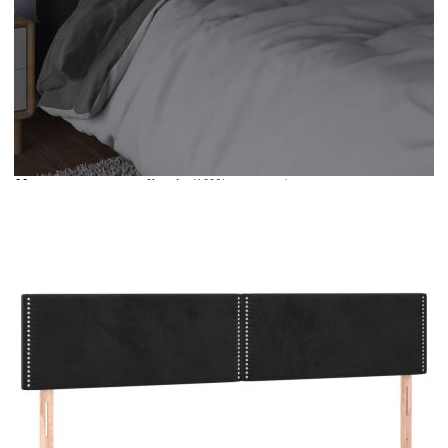
Време за доставка: 5 до 9 дни
Безплатна доставка до адрес при плащане по банков път
Цвят:
Черен
Материал:
Кадифе (100% полиестер), инженерна дървесина,
масивна дървесина лиственица
Размери:
200 x 5 x 78/88 см (Ш x Д x В)
EAN code:
8720287281849
Напрежение:
DC 5 V
Материал на
Пяна
пълнежа:
Дължина на
30 м
захранващия кабел:
Клас на защита:
IP65
Дължина на USB
150 см
кабела:
Дължина (всяка):
55 см