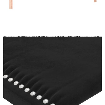
Купи на изплащане
Credit calculator
LED горна табла за легло, черна, 200x5x78/88 см,
кадифе
Please select credit institution
Цена на продукта:
€61.00
Extraction of information from credit institutions
Предоставената таблица е с информационна цел.
Добавете продукта в количката си с бутона "Добави в
количката" и при поръчка ще можете да изберете броя
вноски на кредита.
Acest tabel are caracter informativ. Adăugați produsul în
coșul de cumpărături unde veți putea selecta detaliile
cererii de creditare.
Предоставената таблица е с информационна цел.
Добавете продукта в количката си с бутона "Добави в
количката" и при поръчка ще можете да изберете броя
вноски на кредита.
Предоставената таблица е с информационна цел.
Добавете продукта в количката си с бутона "Добави в
количката" и при поръчка ще можете да изберете броя