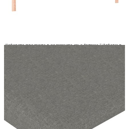
Купи на изплащане
Credit calculator
LED горна табла за легло, тъмносива, 200x5x78/88 см,
плат
Please select credit institution
Цена на продукта:
€58.00
Extraction of information from credit institutions
Предоставената таблица е с информационна цел.
Добавете продукта в количката си с бутона "Добави в
количката" и при поръчка ще можете да изберете броя
вноски на кредита.
Acest tabel are caracter informativ. Adăugați produsul în
coșul de cumpărături unde veți putea selecta detaliile
cererii de creditare.
Предоставената таблица е с информационна цел.
Добавете продукта в количката си с бутона "Добави в
количката" и при поръчка ще можете да изберете броя
вноски на кредита.
Предоставената таблица е с информационна цел.
Добавете продукта в количката си с бутона "Добави в
количката" и при поръчка ще можете да изберете броя