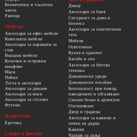
Козметични и тоалетни
Декор
чанти
Аксесоари за баня
Раници
Сигурност за дома и
бизнеса
Мебели
Аксесоари за осветителни
Аксесоари за офис мебели
тела
Комплекти мебели
Мебели
Аксесоари за паравани за
Осветление
стая
Кухня и хранене
Външни мебели
Басейн и спа
Колички и островни
Аксесоари за битова
шкафове
техника
Маси
Домакински уреди
Пейки
Домакински пособия
Легла и аксесоари
Безопасност при пожар,
Аксесоари за дивани
наводнение и обгазяване
Аксесоари за маси
Аксесоари за столове
Спално бельо и артикули
Футони
Озеленяване
Двор и градина
Възрастни
Аксесоари за камини и
Еротика
печки на дърва
Камини
Спорт и фитнес
Чадъри за дъжд