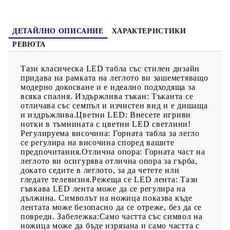
потенциален риск от прегряване и пожар.
ДЕТАЙЛНО ОПИСАНИЕ
ХАРАКТЕРИСТИКИ
РЕВЮТА
Тази класическа LED табла със стилен дизайн
придава на рамката на леглото ви зашеметяващо
модерно докосване и е идеално подходяща за
всяка спалня. Издържлива тъкан: Тъканта се
отличава със семпъл и изчистен вид и е дишаща
и издръжлива.Цветни LED: Внесете игриви
нотки в тъмнината с цветни LED светлини!
Регулируема височина: Горната табла за легло
се регулира на височина според вашите
предпочитания.Отлична опора: Горната част на
леглото ви осигурява отлична опора за гърба,
докато седите в леглото, за да четете или
гледате телевизия.Режеща се LED лента: Тази
гъвкава LED лента може да се регулира на
дължина. Символът на ножица показва къде
лентата може безопасно да се отреже, без да се
повреди. Забележка:Само частта със символ на
ножица може да бъде изрязана и само частта с