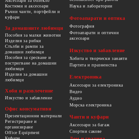
Аксесоари за облекло
Костюми и аксесоари
Наука и лаборатории
Ръчни чанти, портфейли и
куфари
Фотоапарати и оптика
Фотография
За домашните любимци
Фотоапарати и оптични
Пособия за малки животни
аксесоари
Изделия за рибки
Стълби и рампи за
Изкуство и забавление
домашни любимци
Пособия за сресване и
Хобита и творчески занаяти
постригване на домашни
Партита и празненства
любимци
Изделия за домашни
Електроника
любимци
Аксесоари за електроника
Хоби и развлечение
Видео
Изкуство и забавление
Аудио
Морска електроника
Офис консумативи
Презентационни материали
Чанти и куфари
Регистриране и
Аксесоари за багаж
организиране
Спортни сакове
Office Equipment
Куфари
Дом и градина