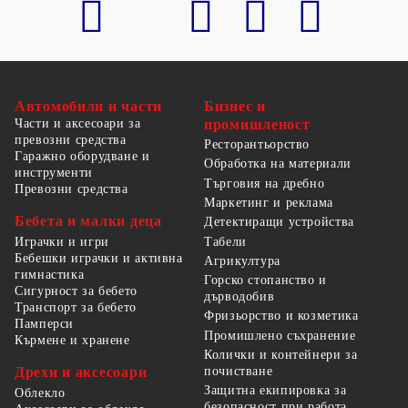
Автомобили и части
Бизнес и
Части и аксесоари за
промишленост
превозни средства
Ресторантьорство
Гаражно оборудване и
Обработка на материали
инструменти
Търговия на дребно
Превозни средства
Маркетинг и реклама
Бебета и малки деца
Детектиращи устройства
Табели
Играчки и игри
Бебешки играчки и активна
Агрикултура
гимнастика
Горско стопанство и
Сигурност за бебето
дърводобив
Транспорт за бебето
Фризьорство и козметика
Памперси
Промишлено съхранение
Кърмене и хранене
Колички и контейнери за
Дрехи и аксесоари
почистване
Защитна екипировка за
Облекло
безопасност при работа