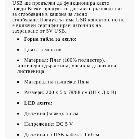
USB ще продължи да функционира както
преди.Всеки продукт се доставя с ръководство
за сглобяване в кашона за лесно
сглобяване.Продуктът има USB конектор, но не
е включен сертифициран източник на
захранване от 5V USB.
Горна табла за легло:
Цвят: Тъмносив
Материал: Плат (100% полиестер),
инженерна дървесина, масивна дървесина
лиственица
Материал на пълнежа: Пяна
Размери: 200 x 5 x 78/88 см (Ш x Д x В)
LED лента:
Дължина (всяка): 55 см
Напрежение: DC 5 V
Дължина на USB кабела: 150 см