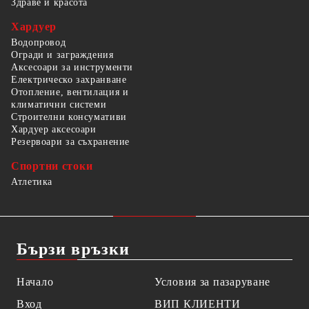
Здраве и красота
Хардуер
Водопровод
Огради и заграждения
Аксесоари за инструменти
Електрическо захранване
Отопление, вентилация и
климатични системи
Строителни консумативи
Хардуер аксесоари
Резервоари за съхранение
Спортни стоки
Атлетика
Бързи връзки
Начало
Условия за пазаруване
Вход
ВИП КЛИЕНТИ