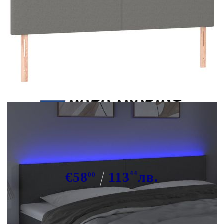
Tweet
Сподели
LED горна табла за легло,
тъмносива, 200x5x78/88 см, плат
€58
113
44
лв.
00
В наличност: 161 бр.