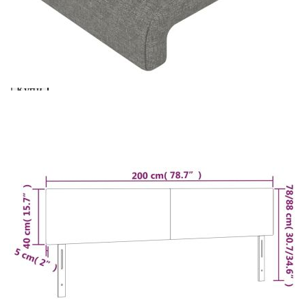
вноски на кредита.
Предоставената таблица е с информационна цел.
Добавете продукта в количката си с бутона "Добави в
количката" и при поръчка ще можете да изберете броя
вноски на кредита.
Предоставената таблица е с информационна цел.
Добавете продукта в количката си с бутона "Добави в
количката" и при поръчка ще можете да изберете броя
вноски на кредита.
Когато плащате с NewPay, всъщност NewPay плаща
поръчката Ви вместо Вас. Вие я получавате и
разполагате с три начина да я платите към тях:
Отложено до 30 дни от момента на изпращане на
поръчката без оскъпяване. За покупки на стойност до
400 лв. / €204,52
Плащане на 4 вноски. Заплащате 20% от стойността на
поръчката си на момента с карта. Останалата сума се
разделя на 3 равни месечни вноски без оскъпяване. За
покупки на стойност до 1000 лв. / €511.31
Плащане на 6 вноски. Стойността на поръчката се
разпределя в 6 равни месечни вноски с оскъпяване. За