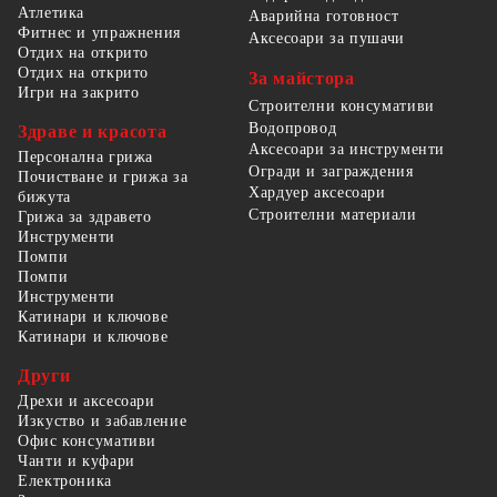
Атлетика
Аварийна готовност
Фитнес и упражнения
Аксесоари за пушачи
Отдих на открито
Отдих на открито
За майстора
Игри на закрито
Строителни консумативи
Водопровод
Здраве и красота
Аксесоари за инструменти
Персонална грижа
Огради и заграждения
Почистване и грижа за
Хардуер аксесоари
бижута
Строителни материали
Грижа за здравето
Инструменти
Помпи
Помпи
Инструменти
Катинари и ключове
Катинари и ключове
Други
Дрехи и аксесоари
Изкуство и забавление
Офис консумативи
Чанти и куфари
Електроника