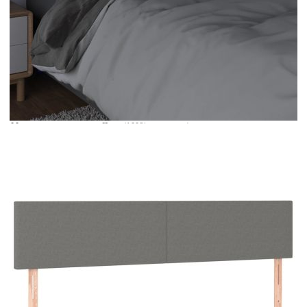
Време за доставка: 5 до 9 дни
Безплатна доставка до адрес при плащане по банков път
Цвят:
Тъмносив
Материал:
Плат (100% полиестер), инженерна дървесина,
масивна дървесина лиственица
Размери:
200 x 5 x 78/88 см (Ш x Д x В)
EAN code:
8720287279990
Напрежение:
DC 5 V
Материал на
Пяна
пълнежа:
Дължина на
30 м
захранващия кабел:
Клас на защита:
IP65
Дължина на USB
150 см
кабела:
Дължина (всяка):
55 см