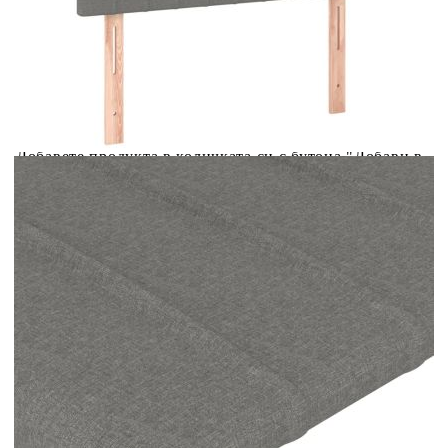
Купи на изплащане
Credit calculator
LED горна табла за легло, тъмносива, 100x5x118/128
см, плат
Please select credit institution
Цена на продукта:
€69.00
Extraction of information from credit institutions
Предоставената таблица е с информационна цел.
Добавете продукта в количката си с бутона "Добави в
количката" и при поръчка ще можете да изберете броя
вноски на кредита.
Acest tabel are caracter informativ. Adăugați produsul în
coșul de cumpărături unde veți putea selecta detaliile
cererii de creditare.
Предоставената таблица е с информационна цел.
Добавете продукта в количката си с бутона "Добави в
количката" и при поръчка ще можете да изберете броя
вноски на кредита.
Предоставената таблица е с информационна цел.
Добавете продукта в количката си с бутона "Добави в
количката" и при поръчка ще можете да изберете броя