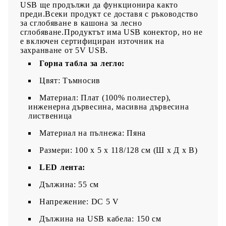
USB ще продължи да функционира както
преди.Всеки продукт се доставя с ръководство
за сглобяване в кашона за лесно
сглобяване.Продуктът има USB конектор, но не
е включен сертифициран източник на
захранване от 5V USB.
Горна табла за легло:
Цвят: Тъмносив
Материал: Плат (100% полиестер),
инженерна дървесина, масивна дървесина
лиственица
Материал на пълнежа: Пяна
Pазмери: 100 x 5 x 118/128 см (Ш x Д x В)
LED лента:
Дължина: 55 см
Напрежение: DC 5 V
Дължина на USB кабела: 150 см