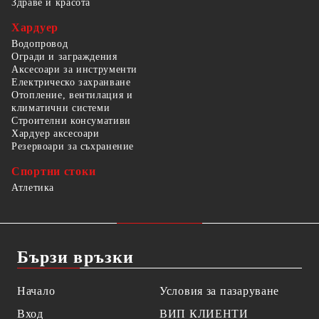
Здраве и красота
Хардуер
Водопровод
Огради и заграждения
Аксесоари за инструменти
Електрическо захранване
Отопление, вентилация и
климатични системи
Строителни консумативи
Хардуер аксесоари
Резервоари за съхранение
Спортни стоки
Атлетика
Бързи връзки
Начало
Условия за пазаруване
Вход
ВИП КЛИЕНТИ