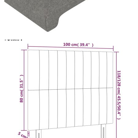
вноски на кредита.
Предоставената таблица е с информационна цел.
Добавете продукта в количката си с бутона "Добави в
количката" и при поръчка ще можете да изберете броя
вноски на кредита.
Предоставената таблица е с информационна цел.
Добавете продукта в количката си с бутона "Добави в
количката" и при поръчка ще можете да изберете броя
вноски на кредита.
Когато плащате с NewPay, всъщност NewPay плаща
поръчката Ви вместо Вас. Вие я получавате и
разполагате с три начина да я платите към тях:
Отложено до 30 дни от момента на изпращане на
поръчката без оскъпяване. За покупки на стойност до
400 лв. / €204,52
Плащане на 4 вноски. Заплащате 20% от стойността на
поръчката си на момента с карта. Останалата сума се
разделя на 3 равни месечни вноски без оскъпяване. За
покупки на стойност до 1000 лв. / €511.31
Плащане на 6 вноски. Стойността на поръчката се
разпределя в 6 равни месечни вноски с оскъпяване. За