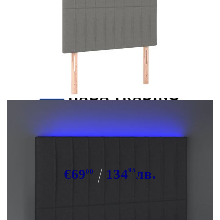
Tweet
Сподели
LED горна табла за легло,
тъмносива, 100x5x118/128 см, плат
€69
134
95
лв.
00
В наличност: 33 бр.