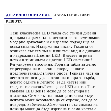
потенциален риск от прегряване и пожар.
ДЕТАЙЛНО ОПИСАНИЕ
ХАРАКТЕРИСТИКИ
РЕВЮТА
Тази класическа LED табла със стилен дизайн
придава на рамката на леглото ви зашеметяващо
модерно докосване и е идеално подходяща за
всяка спалня. Издържлива тъкан: Тъканта се
отличава със семпъл и изчистен вид и е дишаща
и издръжлива.Цветни LED: Внесете игриви
нотки в тъмнината с цветни LED светлини!
Регулируема височина: Горната табла за легло
се регулира на височина според вашите
предпочитания.Отлична опора: Горната част на
леглото ви осигурява отлична опора за гърба,
докато седите в леглото, за да четете или
гледате телевизия.Режеща се LED лента: Тази
гъвкава LED лента може да се регулира на
дължина. Символът на ножица показва къде
лентата може безопасно да се отреже, без да се
повреди. Забележка:Само частта със символ на
ножица може да бъде изрязана и само частта с