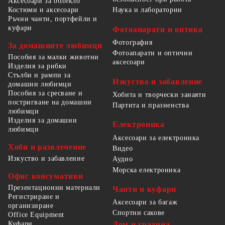
Аксесоари за облекло
Костюми и аксесоари
Наука и лаборатории
Ръчни чанти, портфейли и
куфари
Фотоапарати и оптика
Фотография
За домашните любимци
Фотоапарати и оптични
Пособия за малки животни
аксесоари
Изделия за рибки
Стълби и рампи за
Изкуство и забавление
домашни любимци
Пособия за сресване и
Хобита и творчески занаяти
постригване на домашни
Партита и празненства
любимци
Изделия за домашни
Електроника
любимци
Аксесоари за електроника
Хоби и развлечение
Видео
Изкуство и забавление
Аудио
Морска електроника
Офис консумативи
Презентационни материали
Чанти и куфари
Регистриране и
Аксесоари за багаж
организиране
Спортни сакове
Office Equipment
Куфари
Дом и градина