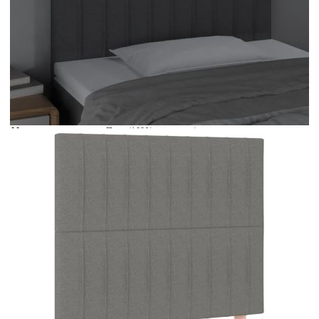
Време за доставка: 5 до 9 дни
Безплатна доставка до адрес при плащане по банков път
Цвят:
Тъмносив
Материал:
Плат (100% полиестер), инженерна дървесина,
масивна дървесина лиственица
EAN code:
8720287292975
Дължина:
55 см
Напрежение:
DC 5 V
Материал на
Пяна
пълнежа:
Дължина на
30 м
захранващия кабел:
Клас на защита:
IP65
Дължина на USB
150 см
кабела:
Pазмери:
100 x 5 x 118/128 см (Ш x Д x В)