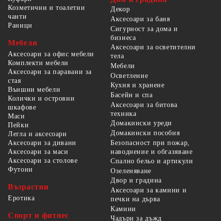
Козметични и тоалетни
Декор
чанти
Аксесоари за баня
Раници
Сигурност за дома и
бизнеса
Мебели
Аксесоари за осветителни
Аксесоари за офис мебели
тела
Комплекти мебели
Мебели
Аксесоари за паравани за
Осветление
стая
Кухня и хранене
Външни мебели
Басейн и спа
Колички и островни
Аксесоари за битова
шкафове
техника
Маси
Домакински уреди
Пейки
Домакински пособия
Легла и аксесоари
Безопасност при пожар,
Аксесоари за дивани
наводнение и обгазяване
Аксесоари за маси
Аксесоари за столове
Спално бельо и артикули
Футони
Озеленяване
Двор и градина
Възрастни
Аксесоари за камини и
Еротика
печки на дърва
Камини
Спорт и фитнес
Чадъри за дъжд