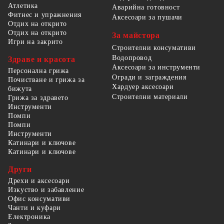
Атлетика
Аварийна готовност
Фитнес и упражнения
Аксесоари за пушачи
Отдих на открито
Отдих на открито
За майстора
Игри на закрито
Строителни консумативи
Водопровод
Здраве и красота
Аксесоари за инструменти
Персонална грижа
Огради и заграждения
Почистване и грижа за
Хардуер аксесоари
бижута
Строителни материали
Грижа за здравето
Инструменти
Помпи
Помпи
Инструменти
Катинари и ключове
Катинари и ключове
Други
Дрехи и аксесоари
Изкуство и забавление
Офис консумативи
Чанти и куфари
Електроника