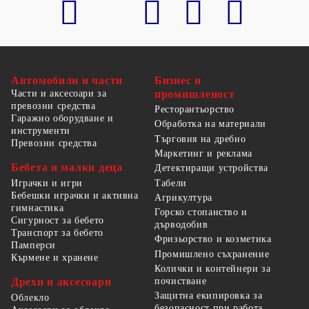
Автомобили и части
Бизнес и
Части и аксесоари за
промишленост
превозни средства
Ресторантьорство
Гаражно оборудване и
Обработка на материали
инструменти
Търговия на дребно
Превозни средства
Маркетинг и реклама
Бебета и малки деца
Детектиращи устройства
Табели
Играчки и игри
Бебешки играчки и активна
Агрикултура
гимнастика
Горско стопанство и
Сигурност за бебето
дърводобив
Транспорт за бебето
Фризьорство и козметика
Памперси
Промишлено съхранение
Кърмене и хранене
Колички и контейнери за
Дрехи и аксесоари
почистване
Защитна екипировка за
Облекло
безопасност при работа