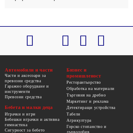
Автомобили и части
Бизнес и
Части и аксесоари за
промишленост
превозни средства
Ресторантьорство
Гаражно оборудване и
Обработка на материали
инструменти
Търговия на дребно
Превозни средства
Маркетинг и реклама
Бебета и малки деца
Детектиращи устройства
Табели
Играчки и игри
Бебешки играчки и активна
Агрикултура
гимнастика
Горско стопанство и
Сигурност за бебето
дърводобив