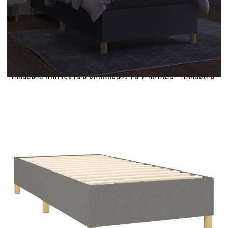
Купи на изплащане
Credit calculator
Боксспринг легло с матрак и LED, тъмносива, 90x200
см, плат
Please select credit institution
Цена на продукта:
€339.00
Extraction of information from credit institutions
Предоставената таблица е с информационна цел.
Добавете продукта в количката си с бутона "Добави в
количката" и при поръчка ще можете да изберете броя
вноски на кредита.
Acest tabel are caracter informativ. Adăugați produsul în
coșul de cumpărături unde veți putea selecta detaliile
cererii de creditare.
Предоставената таблица е с информационна цел.
Добавете продукта в количката си с бутона "Добави в
количката" и при поръчка ще можете да изберете броя
вноски на кредита.
Предоставената таблица е с информационна цел.
Добавете продукта в количката си с бутона "Добави в
количката" и при поръчка ще можете да изберете броя