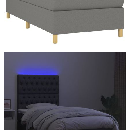
Време за доставка: 5 до 9 дни
Безплатна доставка до адрес при плащане по банков път
Цвят:
Бял
Материал:
Текстил (100% полиестер)
Размери:
90 x 200 x 5 см (Ш x Д x В)
EAN code:
8720287391708
Общи размери:
203 x 90 x 118/128 см (Д x Ш x В)
Дължина:
55 см
Напрежение:
DC 5 V
Материал на пълнежа:
Пяна
Дължина на захранващия кабел:
30 м
Клас на защита:
IP65
Дължина на USB кабела:
150 см
Материал за пълнеж:
Покет пружини, пяна
Материал на топ матрака:
Плат (100% полиестер)