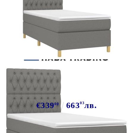
Tweet
Сподели
Боксспринг легло с матрак и LED,
тъмносива, 90x200 см, плат
€339
663
03
лв.
00
В наличност: 55 бр.