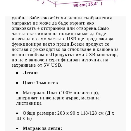
въртене.Благоприятен за кожата топ матрак:
Протекторът за матрак има издръжлива, както и
щадяща кожата материя, което я прави мека и
удобна. Забележка:От хигиенни съображения
матракът не може да бъде върнат, ако
опаковката е отстранена или отворена.Само
частта със символ на ножица може да бъде
изрязана и само частта с USB ще продължи да
функционира както преди.Всеки продукт се
доставя с ръководство за сглобяване в кашона за
лесно сглобяване.Продуктът има USB конектор,
но не е включен сертифициран източник на
захранване от 5V USB.
Легло:
Цвят: Тъмносив
Материал: Плат (100% полиестер),
шперплат, инженерно дърво, масивна
лиственица
Общи размери: 203 x 90 x 118/128 см (Д x
Ш x В)
Матрак за легло: