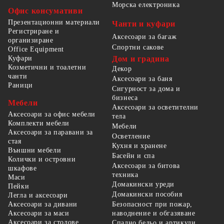
Морска електроника
Офис консумативи
Презентационни материали
Чанти и куфари
Регистриране и
Аксесоари за багаж
организиране
Спортни сакове
Office Equipment
Куфари
Дом и градина
Козметични и тоалетни
Декор
чанти
Аксесоари за баня
Раници
Сигурност за дома и
бизнеса
Мебели
Аксесоари за осветителни
Аксесоари за офис мебели
тела
Комплекти мебели
Мебели
Аксесоари за паравани за
Осветление
стая
Кухня и хранене
Външни мебели
Басейн и спа
Колички и островни
Аксесоари за битова
шкафове
техника
Маси
Домакински уреди
Пейки
Домакински пособия
Легла и аксесоари
Безопасност при пожар,
Аксесоари за дивани
наводнение и обгазяване
Аксесоари за маси
Аксесоари за столове
Спално бельо и артикули