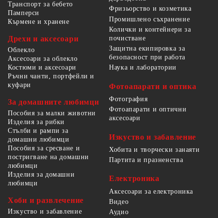
Транспорт за бебето
Фризьорство и козметика
Памперси
Промишлено съхранение
Кърмене и хранене
Колички и контейнери за
Дрехи и аксесоари
почистване
Защитна екипировка за
Облекло
безопасност при работа
Аксесоари за облекло
Костюми и аксесоари
Наука и лаборатории
Ръчни чанти, портфейли и
куфари
Фотоапарати и оптика
Фотография
За домашните любимци
Фотоапарати и оптични
Пособия за малки животни
аксесоари
Изделия за рибки
Стълби и рампи за
Изкуство и забавление
домашни любимци
Пособия за сресване и
Хобита и творчески занаяти
постригване на домашни
Партита и празненства
любимци
Изделия за домашни
Електроника
любимци
Аксесоари за електроника
Хоби и развлечение
Видео
Изкуство и забавление
Аудио