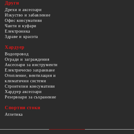
Други
Дрехи и аксесоари
Изкуство и забавление
Офис консумативи
Чанти и куфари
Електроника
Здраве и красота
Хардуер
Водопровод
Огради и заграждения
Аксесоари за инструменти
Електрическо захранване
Отопление, вентилация и
климатични системи
Строителни консумативи
Хардуер аксесоари
Резервоари за съхранение
Спортни стоки
Атлетика