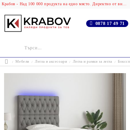
Крабов - Над 100 000 продукта на едно място. Директно от вносителя!
0878 17 49 71
Мебели
Легла и аксесоари
Легла и рамки за легла
Бокссп