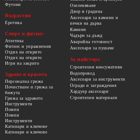
Футони
Озеленяване
Двор и градина
Възрастни
Аксесоари за камини и
Еротика
печки на дърва
Камини
Спорт и фитнес
Чадъри за дъжд
Атлетика
Аварийна готовност
Фитнес и упражнения
Аксесоари за пушачи
Отдих на открито
Отдих на открито
За майстора
Игри на закрито
Строителни консумативи
Водопровод
Здраве и красота
Аксесоари за инструменти
Персонална грижа
Огради и заграждения
Почистване и грижа за
Хардуер аксесоари
бижута
Строителни материали
Грижа за здравето
Инструменти
Помпи
Помпи
Инструменти
Катинари и ключове
Катинари и ключове