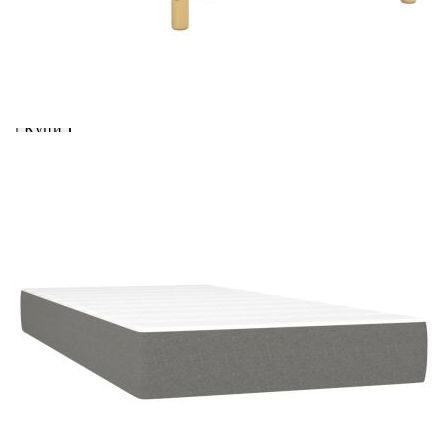
вноски на кредита.
Предоставената таблица е с информационна цел.
Добавете продукта в количката си с бутона "Добави в
количката" и при поръчка ще можете да изберете броя
вноски на кредита.
Предоставената таблица е с информационна цел.
Добавете продукта в количката си с бутона "Добави в
количката" и при поръчка ще можете да изберете броя
вноски на кредита.
Когато плащате с NewPay, всъщност NewPay плаща
поръчката Ви вместо Вас. Вие я получавате и
разполагате с три начина да я платите към тях:
Отложено до 30 дни от момента на изпращане на
поръчката без оскъпяване. За покупки на стойност до
400 лв. / €204,52
Плащане на 4 вноски. Заплащате 20% от стойността на
поръчката си на момента с карта. Останалата сума се
разделя на 3 равни месечни вноски без оскъпяване. За
покупки на стойност до 1000 лв. / €511.31
Плащане на 6 вноски. Стойността на поръчката се
разпределя в 6 равни месечни вноски с оскъпяване. За