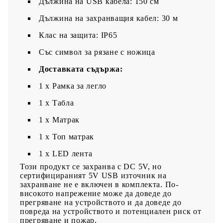
Дължина на USB кабела: 150 см
Дължина на захранващия кабел: 30 м
Клас на защита: IP65
Със символ за рязане с ножица
Доставката съдържа:
1 x Рамка за легло
1 x Табла
1 x Матрак
1 х Топ матрак
1 x LED лента
Този продукт се захранва с DC 5V, но
сертифицираният 5V USB източник на
захранване не е включен в комплекта. По-
високото напрежение може да доведе до
прегряване на устройството и да доведе до
повреда на устройството и потенциален риск от
прегряване и пожар.