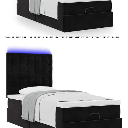
Добавете продукта в количката си с бутона "Добави в
количката" и при поръчка ще можете да изберете броя
вноски на кредита.
Предоставената таблица е с информационна цел.
Добавете продукта в количката си с бутона "Добави в
количката" и при поръчка ще можете да изберете броя
вноски на кредита.
Предоставената таблица е с информационна цел.
Добавете продукта в количката си с бутона "Добави в
количката" и при поръчка ще можете да изберете броя
вноски на кредита.
Когато плащате с NewPay, всъщност NewPay плаща
поръчката Ви вместо Вас. Вие я получавате и
разполагате с три начина да я платите към тях:
Отложено до 30 дни от момента на изпращане на
поръчката без оскъпяване. За покупки на стойност до
400 лв. / €204,52
Плащане на 4 вноски. Заплащате 20% от стойността на
поръчката си на момента с карта. Останалата сума се
разделя на 3 равни месечни вноски без оскъпяване. За
покупки на стойност до 1000 лв. / €511.31