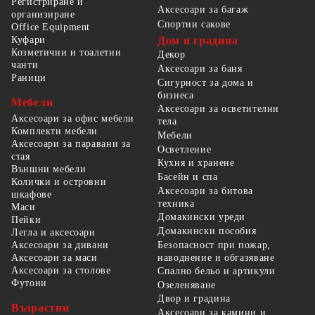
Регистриране и
Аксесоари за багаж
организиране
Спортни сакове
Office Equipment
Куфари
Дом и градина
Козметични и тоалетни
Декор
чанти
Аксесоари за баня
Раници
Сигурност за дома и
бизнеса
Мебели
Аксесоари за осветителни
Аксесоари за офис мебели
тела
Комплекти мебели
Мебели
Аксесоари за паравани за
Осветление
стая
Кухня и хранене
Външни мебели
Басейн и спа
Колички и островни
Аксесоари за битова
шкафове
техника
Маси
Домакински уреди
Пейки
Домакински пособия
Легла и аксесоари
Безопасност при пожар,
Аксесоари за дивани
наводнение и обгазяване
Аксесоари за маси
Аксесоари за столове
Спално бельо и артикули
Футони
Озеленяване
Двор и градина
Възрастни
Аксесоари за камини и