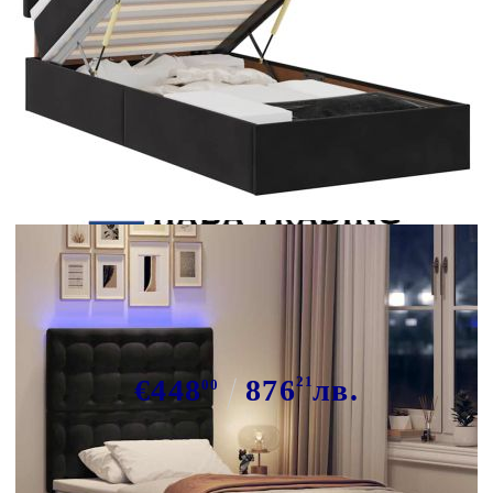
Tweet
Сподели
Османска легло с матраци и LED,
черно, 100x200 см, кадифе
€448
876
21
лв.
00
В наличност: 30 бр.