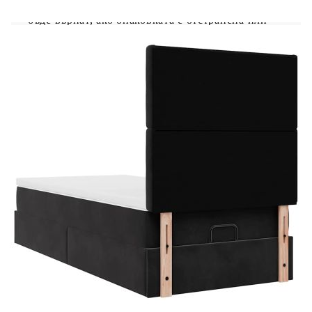
хигиенни съображения матракът не може да
бъде върнат, ако опаковката е отстранена или
отворена.Само частта със символ на ножица
може да бъде изрязана и само частта с USB ще
продължи да функционира както преди.
Рамка за легло с табла:
Цвят: Черен
Материал: Кадифе (100% полиестер),
метал, шперплат, инженерно дърво
Общи размери: 203 x 100 x 118/128 см (Д x
Ш x В)
Макс. капацитет на тегло: 280 кг
Съхранение под леглото
Хидравличен механизъм за повдигане
Необходим е монтаж
Матрак: