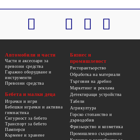
Автомобили и части
Бизнес и
Части и аксесоари за
промишленост
превозни средства
Ресторантьорство
Гаражно оборудване и
Обработка на материали
инструменти
Търговия на дребно
Превозни средства
Маркетинг и реклама
Бебета и малки деца
Детектиращи устройства
Табели
Играчки и игри
Бебешки играчки и активна
Агрикултура
гимнастика
Горско стопанство и
Сигурност за бебето
дърводобив
Транспорт за бебето
Фризьорство и козметика
Памперси
Промишлено съхранение
Кърмене и хранене