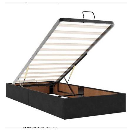
Цвят: Бяло и черно
Материал: Кадифе (100% полиестер)
Материал за пълнеж: Покет пружини, пяна
Твърдост: Средна
Размери: 100 x 200 x 20 см (Ш x Д x В)
Топ матрак:
Цвят: Бял
Материал на топ матрака: Плат (100%
полиестер)
Материал на пълнежа: Пяна
Размери: 100 x 200 x 5 см (Ш x Д x В)
Калъфът се сваля и пере в перална машина
LED лента:
Дължина: 55 см