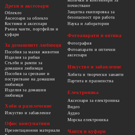
Колички и контейнери за
Дрехи и аксесоари
почистване
Защитна екипировка за
Облекло
безопасност при работа
Аксесоари за облекло
Костюми и аксесоари
Наука и лаборатории
Ръчни чанти, портфейли и
куфари
Фотоапарати и оптика
Фотография
За домашните любимци
Фотоапарати и оптични
Пособия за малки животни
аксесоари
Изделия за рибки
Стълби и рампи за
Изкуство и забавление
домашни любимци
Пособия за сресване и
Хобита и творчески занаяти
постригване на домашни
Партита и празненства
любимци
Изделия за домашни
Електроника
любимци
Аксесоари за електроника
Хоби и развлечение
Видео
Изкуство и забавление
Аудио
Морска електроника
Офис консумативи
Презентационни материали
Чанти и куфари