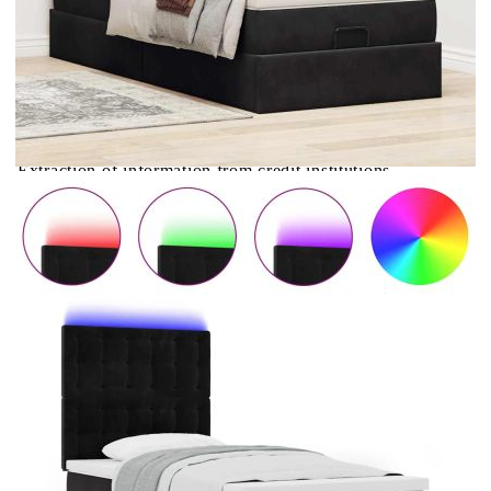
Купи на изплащане
Credit calculator
Османска легло с матраци и LED, черно, 100x200 см,
кадифе
Please select credit institution
Цена на продукта:
€448.00
Extraction of information from credit institutions
Предоставената таблица е с информационна цел.
Добавете продукта в количката си с бутона "Добави в
количката" и при поръчка ще можете да изберете броя
вноски на кредита.
Acest tabel are caracter informativ. Adăugați produsul în
coșul de cumpărături unde veți putea selecta detaliile
cererii de creditare.
Предоставената таблица е с информационна цел.
Добавете продукта в количката си с бутона "Добави в
количката" и при поръчка ще можете да изберете броя
вноски на кредита.
Предоставената таблица е с информационна цел.