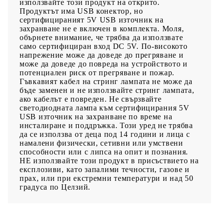
използвайте този продукт на открито.
Продуктът има USB конектор, но
сертифицираният 5V USB източник на
захранване не е включен в комплекта. Моля,
обърнете внимание, че трябва да използвате
само сертифициран вход DC 5V. По-високото
напрежение може да доведе до прегряване и
може да доведе до повреда на устройството и
потенциален риск от прегряване и пожар.
Гъвкавият кабел на стринг лампата не може да
бъде заменен и не използвайте стринг лампата,
ако кабелът е повреден. Не свързвайте
светодиодната лампа към сертифицирания 5V
USB източник на захранване по време на
инсталиране и поддръжка. Този уред не трябва
да се използва от деца под 14 години и лица с
намалени физически, сетивни или умствени
способности или с липса на опит и познания.
НЕ използвайте този продукт в присъствието на
експлозиви, като запалими течности, газове и
прах, или при екстремни температури и над 50
градуса по Целзий.