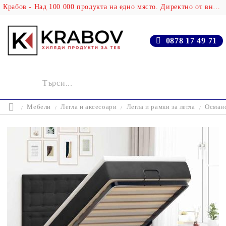
Крабов - Над 100 000 продукта на едно място. Директно от вносителя!
0878 17 49 71
Мебели
Легла и аксесоари
Легла и рамки за легла
Османс