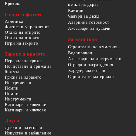
Еротика
печки на дърва
Камини
Спорт и фитнес
Чадъри за дъжд
Атлетика
Аварийна готовност
Фитнес и упражнения
Аксесоари за пушачи
Отдих на открито
Отдих на открито
За майстора
Игри на закрито
Строителни консумативи
Водопровод
Здраве и красота
Аксесоари за инструменти
Персонална грижа
Огради и заграждения
Почистване и грижа за
Хардуер аксесоари
бижута
Строителни материали
Грижа за здравето
Инструменти
Помпи
Помпи
Инструменти
Катинари и ключове
Катинари и ключове
Други
Дрехи и аксесоари
Изкуство и забавление