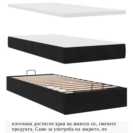
Напрежение: DC 5 V
Дължина на USB кабела: 150 см
Дължина на захранващия кабел: 30 м
Клас на защита: IP65
Със символ за рязане с ножица
Доставката съдържа:
1 x Рамка за легло
1 x Табла
1 x Матрак
1 х Топ матрак
1 x LED лента
Източникът на светлина на този продукт не
може да се заменя. Когато светлинният
източник достигне края на живота си, сменете
продукта. Само за употреба на закрито, не