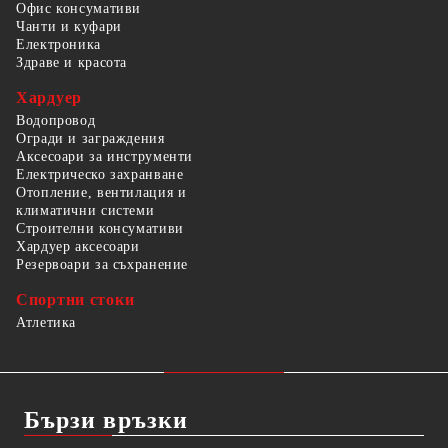
Офис консумативи
Чанти и куфари
Електроника
Здраве и красота
Хардуер
Водопровод
Огради и заграждения
Аксесоари за инструменти
Електрическо захранване
Отопление, вентилация и
климатични системи
Строителни консумативи
Хардуер аксесоари
Резервоари за съхранение
Спортни стоки
Атлетика
Бързи връзки