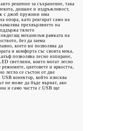
както решение за съхранение, така
мекота, дишане и издръжливост,
ак с джоб пружини има
а опора, като реагират само на
 намалява прехвърлянето на
поддържа тялото
повдигащ механизъм рамката на
ството, без да заема
авно, което ви позволява да
рата и комфорта със своята мека,
алъф позволява лесно изпиране,
 LED светлини, които могат лесно
е режимите, цветовете и яркостта,
о легло се състои от две
а USB конектор, който изисква
 не може да бъде върнат, ако
ана и само частта с USB ще