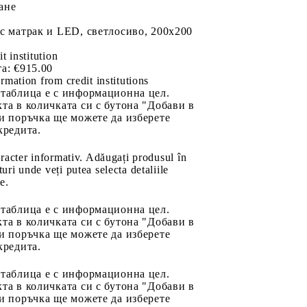
ане
с матрак и LED, светлосиво, 200x200
it institution
а:
€915.00
rmation from credit institutions
 таблица е с информационна цел.
та в количката си с бутона "Добави в
и поръчка ще можете да изберете
кредита.
aracter informativ. Adăugați produsul în
uri unde veți putea selecta detaliile
e.
 таблица е с информационна цел.
та в количката си с бутона "Добави в
и поръчка ще можете да изберете
кредита.
 таблица е с информационна цел.
та в количката си с бутона "Добави в
и поръчка ще можете да изберете