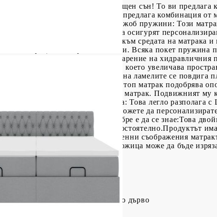
 за да се насладите на спокоен нощен сън! То ви предлага 
в материал: Полиестерната тъкан предлага комбинация от 
симален комфорт и уют.Матрак с джоб пружини: Този матр
 които работят независимо, за да осигурят персонализиран
изайн предотвратява "свличането" към средата на матрака и
нните матраци с отворени намотки. Всяка покет пружина 
а съхранение под леглото: Благодарение на хидравличния 
нство за съхранение под леглото, което увеличава простран
здърпване на дръжката основата на ламелите се повдига пл
усилие.Удобен горен матрак: Този топ матрак подобрява опо
менно удължава живота на вашия матрак. Подвижният му к
D светлини за приятна атмосфера: Това легло разполага с
 персонализирано светлинно шоу. Можете да персонализират
шето вътрешно пространство. Добре е да се знае:Това двойн
на основа може да се повдига самостоятелно.Продуктът им
зточник (не е включен).От хигиенни съображения матракът
рена.Само частта със символ на ножица може да бъде изряз
преди.
тер), метал, шперплат, инженерно дърво
/88 см (Д x Ш x В)