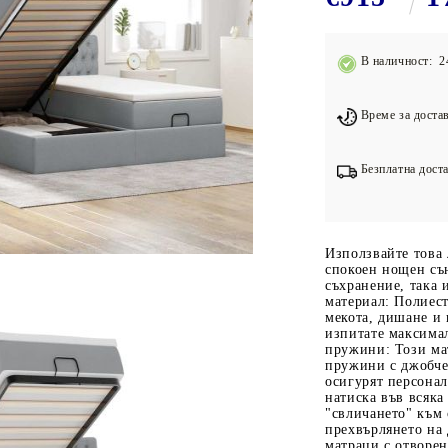
Подложки за фитнес уреди
В
Лостове за набиране
В наличност: 2
Силови кули
Йога и пилатес
Време за достав
Безплатна доста
Използвайте това 
спокоен нощен сън
съхранение, така
материал: Полиест
мекота, дишане и 
изпитате максима
пружини: Този ма
пружини с джобчет
осигурят персонал
натиска във всяка
"свличането" към 
прехвърлянето на
матраци с отворе