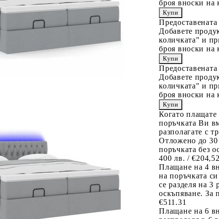
броя вноски на 
Предоставената
Добавете продук
количката" и пр
броя вноски на 
Предоставената
Добавете продук
количката" и пр
броя вноски на 
Когато плащате
поръчката Ви вм
разполагате с т
Отложено до 30
поръчката без о
400 лв. / €204,5
Плащане на 4 в
на поръчката си
се разделя на 3
оскъпяване. За 
€511.31
Плащане на 6 вн