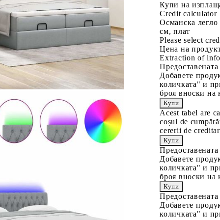
Купи на изплащ
Credit calculator
Османска легло 
см, плат
Please select cred
Цена на продукт
Extraction of info
Предоставената
Добавете продук
количката" и пр
броя вноски на 
Acest tabel are c
coșul de cumpărăt
cererii de creditar
Предоставената
Добавете продук
количката" и пр
броя вноски на 
Предоставената
Добавете продук
количката" и пр