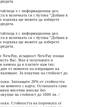
кредита.
 таблица е с информационна цел.
та в количката си с бутона "Добави в
и поръчка ще можете да изберете
кредита.
 таблица е с информационна цел.
та в количката си с бутона "Добави в
и поръчка ще можете да изберете
кредита.
 с NewPay, всъщност NewPay плаща
есто Вас. Вие я получавате и
ри начина да я платите към тях:
 дни от момента на изпращане на
скъпяване. За покупки на стойност до
2
носки. Заплащате 20% от стойността
 на момента с карта. Останалата сума
 равни месечни вноски без
покупки на стойност до 1000 лв. /
оски. Стойността на поръчката се