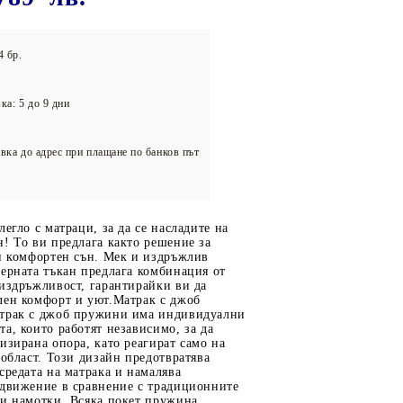
олейбол
4 бр.
ка: 5 до 9 дни
вка до адрес при плащане по банков път
легло с матраци, за да се насладите на
! То ви предлага както решение за
 и комфортен сън. Мек и издръжлив
ерната тъкан предлага комбинация от
издръжливост, гарантирайки ви да
лен комфорт и уют.Матрак с джоб
трак с джоб пружини има индивидуални
а, които работят независимо, за да
изирана опора, като реагират само на
 област. Този дизайн предотвратява
средата на матрака и намалява
 движение в сравнение с традиционните
ни намотки. Всяка покет пружина