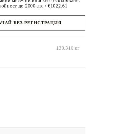
равни месечни вноски с оскъпяване.
тойност до 2000 лв. / €1022.61
ЧАЙ БЕЗ РЕГИСТРАЦИЯ
ще се
ките на
130.310
кг