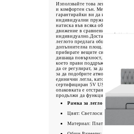
Използвайте това легло с матраци,
и комфортен сън. Мек и издръжли
гарантирайки ви да изпитате мак
индивидуални пружини с джобчета,
натиска във всяка област. Този д
движение в сравнение с традицио
индивидуално.Достатъчно място з
леглото предлага обширно простра
допълнителна площ. Само с едно и
прибирате вещите си бързо и без 
дишаща повърхност, като същевре
което прави поддръжката лесна.LE
да се регулират, за да се създаде
за да подобрите атмосферата на ва
единични легла, като всяка ламел
сертифициран 5V USB захранващ и
опаковката е отстранена или отво
продължи да функционира както 
Рамка за легло с табла:
Цвят: Светлосив
Материал: Плат (100% полиес
Общи Размери: 203 x 200 x 78