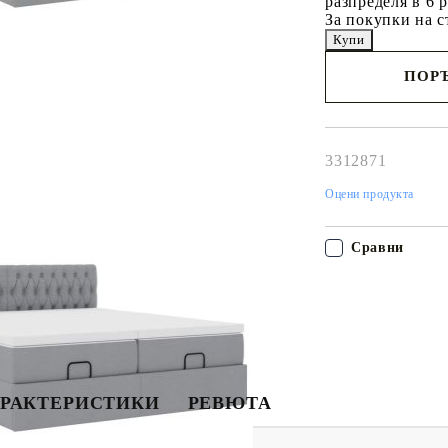
разпределя в 6 
За покупки на с
ПОРЪ
Наш представител 
свърже с Вас в рам
работния ден!
3312871
Оцени продукта
Сравни
РАКТЕРИСТИКИ
РЕВЮТА