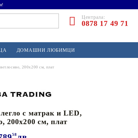
я!
Централа:
0878 17 49 71
ЕЦА
ДОМАШНИ ЛЮБИМЦИ
светлосиво, 200x200 см, плат
ТЛЕТИКА
аскетбол
кс и бойни изкуства
легло с матрак и LED,
йзбол и софтбол
, 200x200 см, плат
кей и лакрос
сновно спортно оборудване
789
58
лв.