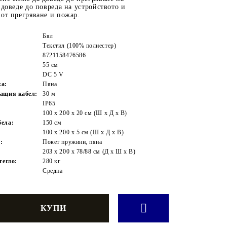
 доведе до повреда на устройството и
от прегряване и пожар.
Бял
Текстил (100% полиестер)
8721158476586
55 см
DC 5 V
жа:
Пяна
ащия кабел:
30 м
IP65
100 x 200 x 20 см (Ш x Д x В)
ела:
150 см
100 x 200 x 5 см (Ш x Д x В)
:
Покет пружини, пяна
203 x 200 x 78/88 см (Д x Ш x В)
тегло:
280 кг
Средна