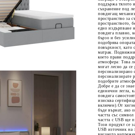
поддържа тялото 
съхранение под ле
повдигащ механиз
пространство за с
пространството, б
едно издърпване н
повдига плавно, к
бързо и без усили
подобрява опората
повърхност, като
матрак. Подвижни
което прави подд
Tweet
одели
атмосфера: Това л
могат лесно да се 
персонализирано 
персонализирате р
подобрите атмосф
Добре е да се знае
единични легла, к
повдига самостоя
изисква сертифиц
включен).От хиги
бъде върнат, ако 
частта със символ
частта с USB ще 
Този продукт се з
USB източник на з
високото напрежен