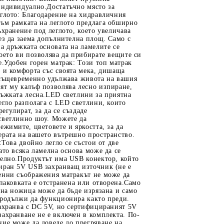
индивидуално.Достатъчно място за
глото: Благодарение на хидравличния
ъм рамката на леглото предлага обширно
ъхранение под леглото, което увеличава
ез да заема допълнителна площ. Само с
а дръжката основата на ламелите се
оето ви позволява да прибирате вещите си
е.Удобен горен матрак: Този топ матрак
 и комфорта със своята мека, дишаща
 същевременно удължава живота на вашия
ят му калъф позволява лесно изпиране,
ръжката лесна.LED светлини за приятна
егло разполага с LED светлини, които
регулират, за да се създаде
светлинно шоу. Можете да
ежимите, цветовете и яркостта, за да
ерата на вашето вътрешно пространство.
:Това двойно легло се състои от две
ато всяка ламелна основа може да се
телно.Продуктът има USB конектор, който
иран 5V USB захранващ източник (не е
енни съображения матракът не може да
опаковката е отстранена или отворена.Само
 на ножица може да бъде изрязана и само
продължи да функционира както преди.
ахранва с DC 5V, но сертифицираният 5V
ахранване не е включен в комплекта. По-
ие може да доведе до прегряване на