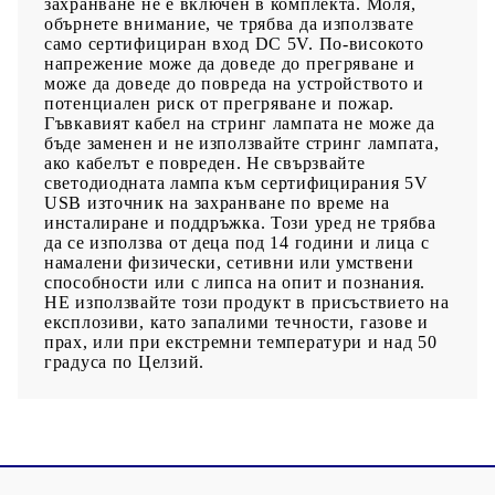
захранване не е включен в комплекта. Моля,
обърнете внимание, че трябва да използвате
само сертифициран вход DC 5V. По-високото
напрежение може да доведе до прегряване и
може да доведе до повреда на устройството и
потенциален риск от прегряване и пожар.
Гъвкавият кабел на стринг лампата не може да
бъде заменен и не използвайте стринг лампата,
ако кабелът е повреден. Не свързвайте
светодиодната лампа към сертифицирания 5V
USB източник на захранване по време на
инсталиране и поддръжка. Този уред не трябва
да се използва от деца под 14 години и лица с
намалени физически, сетивни или умствени
способности или с липса на опит и познания.
НЕ използвайте този продукт в присъствието на
експлозиви, като запалими течности, газове и
прах, или при екстремни температури и над 50
градуса по Целзий.