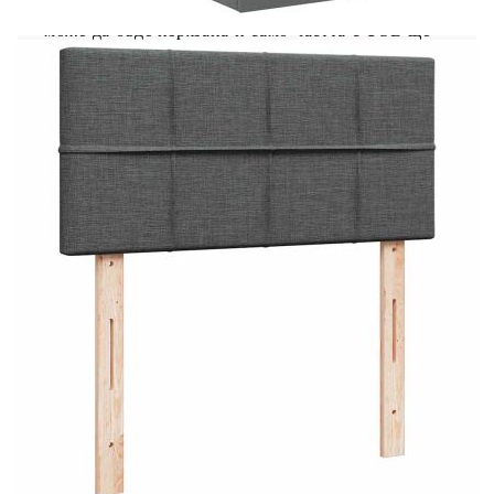
отворена.Само частта със символ на ножица
може да бъде изрязана и само частта с USB ще
продължи да функционира както преди.
Рамка за легло с табла:
Цвят: Тъмносив
Материал: Плат (100% полиестер), метал,
шперплат, инженерно дърво
Общи размери: 203 x 80 x 78/88 см (Д x Ш
x В)
Макс. капацитет на тегло: 140 кг
Съхранение под леглото
Хидравличен механизъм за повдигане
Необходим е монтаж
Матрак:
Цвят: Бяло и тъмносиво
Материал: Текстил (100% полиестер)