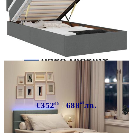
Tweet
Сподели
Османска легло с матрак и LED,
тъмносиво, 80x200 см, плат
€352
688
45
лв.
00
В наличност: 32 бр.