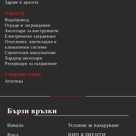
Здраве и красота
Хардуер
Водопровод
Огради и заграждения
Аксесоари за инструменти
Електрическо захранване
Отопление, вентилация и
климатични системи
Строителни консумативи
Хардуер аксесоари
Резервоари за съхранение
Спортни стоки
Атлетика
Бързи връзки
Начало
Условия за пазаруване
Вход
ВИП КЛИЕНТИ