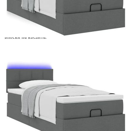
количката" и при поръчка ще можете да изберете броя
вноски на кредита.
Предоставената таблица е с информационна цел.
Добавете продукта в количката си с бутона "Добави в
количката" и при поръчка ще можете да изберете броя
вноски на кредита.
Предоставената таблица е с информационна цел.
Добавете продукта в количката си с бутона "Добави в
количката" и при поръчка ще можете да изберете броя
вноски на кредита.
Когато плащате с NewPay, всъщност NewPay плаща
поръчката Ви вместо Вас. Вие я получавате и
разполагате с три начина да я платите към тях:
Отложено до 30 дни от момента на изпращане на
поръчката без оскъпяване. За покупки на стойност до
400 лв. / €204,52
Плащане на 4 вноски. Заплащате 20% от стойността на
поръчката си на момента с карта. Останалата сума се
разделя на 3 равни месечни вноски без оскъпяване. За
покупки на стойност до 1000 лв. / €511.31
Плащане на 6 вноски. Стойността на поръчката се