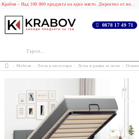
Крабов - Над 100 000 продукта на едно място. Директно от вносителя!
0878 17 49 71
Мебели
Легла и аксесоари
Легла и рамки за легла
Османс