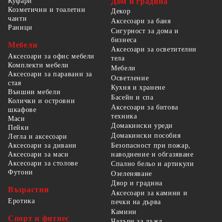
Куфари
Дом и градина
Козметични и тоалетни
Декор
чанти
Аксесоари за баня
Раници
Сигурност за дома и
бизнеса
Мебели
Аксесоари за осветителни
Аксесоари за офис мебели
тела
Комплекти мебели
Мебели
Аксесоари за паравани за
Осветление
стая
Кухня и хранене
Външни мебели
Басейн и спа
Колички и островни
Аксесоари за битова
шкафове
техника
Маси
Домакински уреди
Пейки
Домакински пособия
Легла и аксесоари
Безопасност при пожар,
Аксесоари за дивани
наводнение и обгазяване
Аксесоари за маси
Аксесоари за столове
Спално бельо и артикули
Футони
Озеленяване
Двор и градина
Възрастни
Аксесоари за камини и
Еротика
печки на дърва
Камини
Спорт и фитнес
Чадъри за дъжд