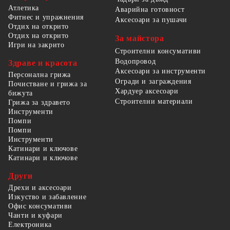
Атлетика
Аварийна готовност
Фитнес и упражнения
Аксесоари за пушачи
Отдих на открито
Отдих на открито
За майстора
Игри на закрито
Строителни консумативи
Водопровод
Здраве и красота
Аксесоари за инструменти
Персонална грижа
Огради и заграждения
Почистване и грижа за
Хардуер аксесоари
бижута
Строителни материали
Грижа за здравето
Инструменти
Помпи
Помпи
Инструменти
Катинари и ключове
Катинари и ключове
Други
Дрехи и аксесоари
Изкуство и забавление
Офис консумативи
Чанти и куфари
Електроника