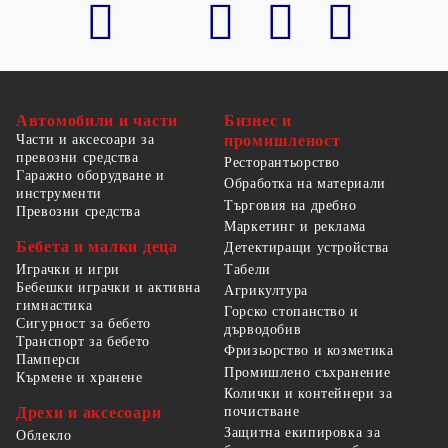
Автомобили и части
Бизнес и
Части и аксесоари за
промишленост
превозни средства
Ресторантьорство
Гаражно оборудване и
Обработка на материали
инструменти
Търговия на дребно
Превозни средства
Маркетинг и реклама
Бебета и малки деца
Детектиращи устройства
Табели
Играчки и игри
Бебешки играчки и активна
Агрикултура
гимнастика
Горско стопанство и
Сигурност за бебето
дърводобив
Транспорт за бебето
Фризьорство и козметика
Памперси
Промишлено съхранение
Кърмене и хранене
Колички и контейнери за
Дрехи и аксесоари
почистване
Защитна екипировка за
Облекло