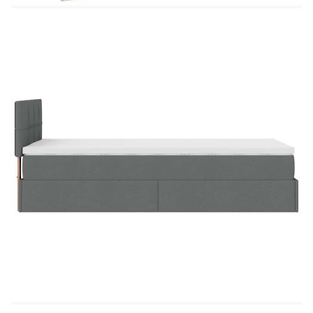
Материал за пълнеж: Покет пружини, пяна
Твърдост: Средна
Размери: 80 x 200 x 20 см (Ш x Д x В)
Топ матрак:
Цвят: Бял
Материал: Текстил (100% полиестер)
Материал на пълнежа: Пяна
Размери: 80 x 200 x 5 см (Ш x Д x В)
Калъфът се сваля и пере в перална машина
LED лента:
Дължина: 55 см
Напрежение: DC 5 V
Дължина на USB кабела: 150 см