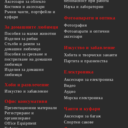
безопасност при работа
Аксесоари за облекло
Костюми и аксесоари
Наука и лаборатории
Ръчни чанти, портфейли и
куфари
Фотоапарати и оптика
Фотография
За домашните любимци
Фотоапарати и оптични
Пособия за малки животни
аксесоари
Изделия за рибки
Стълби и рампи за
Изкуство и забавление
домашни любимци
Пособия за сресване и
Хобита и творчески занаяти
постригване на домашни
Партита и празненства
любимци
Изделия за домашни
Електроника
любимци
Аксесоари за електроника
Хоби и развлечение
Видео
Изкуство и забавление
Аудио
Морска електроника
Офис консумативи
Презентационни материали
Чанти и куфари
Регистриране и
Аксесоари за багаж
организиране
Спортни сакове
Office Equipment