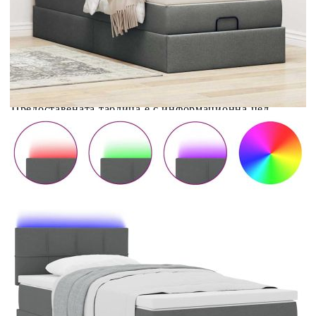
Купи на изплащане
Credit calculator
Османска легло с матрак и LED, тъмносиво, 80x200
см, плат
Please select credit institution
Цена на продукта:
€352.00
Extraction of information from credit institutions
Предоставената таблица е с информационна цел.
Добавете продукта в количката си с бутона "Добави в
количката" и при поръчка ще можете да изберете броя
вноски на кредита.
Acest tabel are caracter informativ. Adăugați produsul în
coșul de cumpărături unde veți putea selecta detaliile
cererii de creditare.
Предоставената таблица е с информационна цел.
Добавете продукта в количката си с бутона "Добави в
количката" и при поръчка ще можете да изберете броя
вноски на кредита.
Предоставената таблица е с информационна цел.
Добавете продукта в количката си с бутона "Добави в