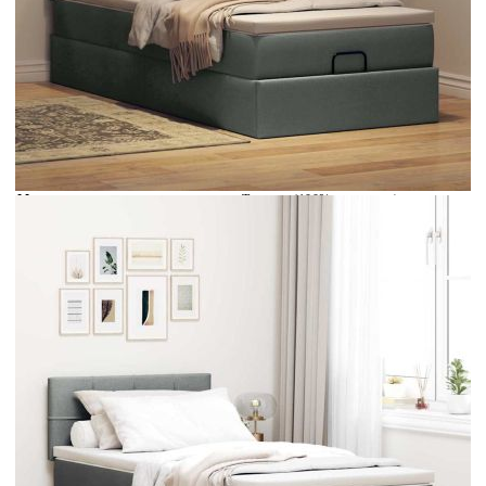
Време за доставка: 5 до 9 дни
Безплатна доставка до адрес при плащане по банков път
Цвят:
Бял
Материал:
Текстил (100% полиестер)
Размери:
80 x 200 x 5 см (Ш x Д x В)
EAN code:
8721158470515
Общи размери:
203 x 80 x 78/88 см (Д x Ш x В)
Дължина:
55 см
Напрежение:
DC 5 V
Материал на пълнежа:
Пяна
Дължина на захранващия кабел:
30 м
Клас на защита:
IP65
Дължина на USB кабела:
150 см
Материал за пълнеж:
Покет пружини, пяна
Макс. капацитет на тегло:
140 кг
Твърдост:
Средна