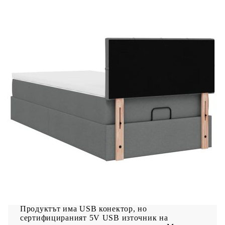
Дължина на захранващия кабел: 30 м
Клас на защита: IP65
Със символ за рязане с ножица
Доставката съдържа:
1 x Рамка за легло
1 x Табла
1 x Матрак
1 х Топ матрак
1 x LED лента
Източникът на светлина на този продукт не
може да се заменя. Когато светлинният
източник достигне края на живота си, сменете
продукта. Само за употреба на закрито, не
използвайте този продукт на открито.
Продуктът има USB конектор, но
сертифицираният 5V USB източник на