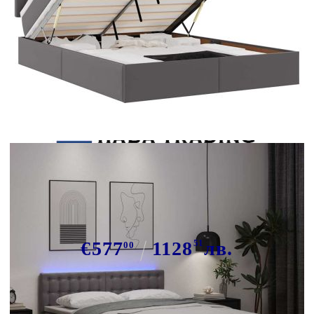
Tweet
Сподели
Османска легло с матраци&LED,
сиво, 140x200 см, изкуствена кожа
€577
1128
51
лв.
00
В наличност: 13 бр.