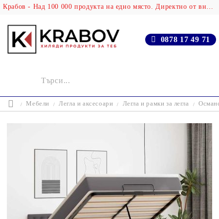
Крабов - Над 100 000 продукта на едно място. Директно от вносителя!
0878 17 49 71
Мебели
Легла и аксесоари
Легла и рамки за легла
Османс