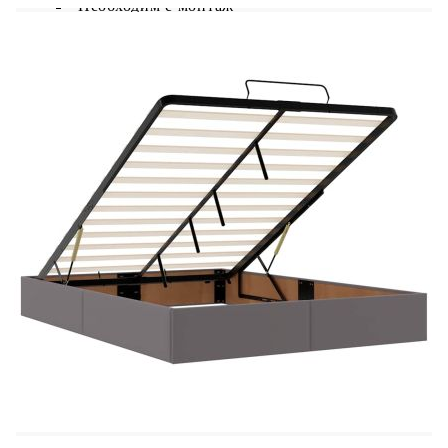
Необходим е монтаж
Матрак:
Цвят: Бяло и сиво
Материал: Изкуствена кожа (75%
поливинилхлорид, 5% памук, 20% полиестер)
Материал за пълнеж: Покет пружини, пяна
Размери: 140 x 200 x 20 см (Ш x Д x В)
Топ матрак:
Цвят: Бял
Материал на топ матрака: Плат (100%
полиестер)
Материал на пълнежа: Пяна
Размери: 140 x 200 x 5 см (Ш x Д x В)
LED лента: