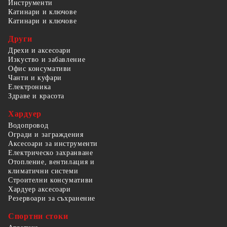
Инструменти
Катинари и ключове
Катинари и ключове
Други
Дрехи и аксесоари
Изкуство и забавление
Офис консумативи
Чанти и куфари
Електроника
Здраве и красота
Хардуер
Водопровод
Огради и заграждения
Аксесоари за инструменти
Електрическо захранване
Отопление, вентилация и
климатични системи
Строителни консумативи
Хардуер аксесоари
Резервоари за съхранение
Спортни стоки