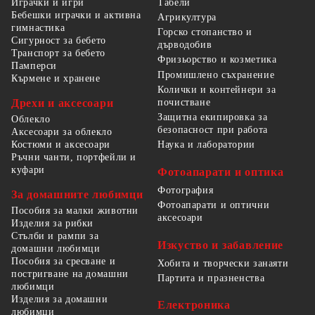
Табели
Играчки и игри
Бебешки играчки и активна
Агрикултура
гимнастика
Горско стопанство и
Сигурност за бебето
дърводобив
Транспорт за бебето
Фризьорство и козметика
Памперси
Промишлено съхранение
Кърмене и хранене
Колички и контейнери за
Дрехи и аксесоари
почистване
Защитна екипировка за
Облекло
безопасност при работа
Аксесоари за облекло
Костюми и аксесоари
Наука и лаборатории
Ръчни чанти, портфейли и
куфари
Фотоапарати и оптика
Фотография
За домашните любимци
Фотоапарати и оптични
Пособия за малки животни
аксесоари
Изделия за рибки
Стълби и рампи за
Изкуство и забавление
домашни любимци
Пособия за сресване и
Хобита и творчески занаяти
постригване на домашни
Партита и празненства
любимци
Изделия за домашни
Електроника
любимци