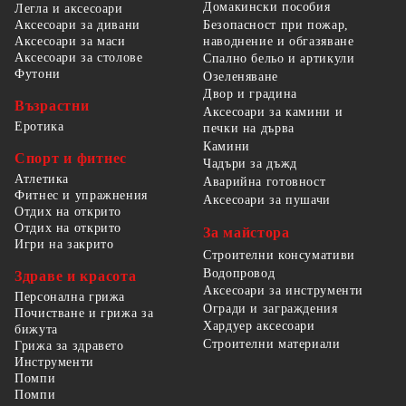
Домакински пособия
Легла и аксесоари
Безопасност при пожар,
Аксесоари за дивани
наводнение и обгазяване
Аксесоари за маси
Аксесоари за столове
Спално бельо и артикули
Футони
Озеленяване
Двор и градина
Възрастни
Аксесоари за камини и
Еротика
печки на дърва
Камини
Спорт и фитнес
Чадъри за дъжд
Атлетика
Аварийна готовност
Фитнес и упражнения
Аксесоари за пушачи
Отдих на открито
Отдих на открито
За майстора
Игри на закрито
Строителни консумативи
Водопровод
Здраве и красота
Аксесоари за инструменти
Персонална грижа
Огради и заграждения
Почистване и грижа за
Хардуер аксесоари
бижута
Строителни материали
Грижа за здравето
Инструменти
Помпи
Помпи