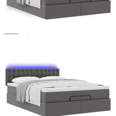
количката" и при поръчка ще можете да изберете броя
вноски на кредита.
Предоставената таблица е с информационна цел.
Добавете продукта в количката си с бутона "Добави в
количката" и при поръчка ще можете да изберете броя
вноски на кредита.
Предоставената таблица е с информационна цел.
Добавете продукта в количката си с бутона "Добави в
количката" и при поръчка ще можете да изберете броя
вноски на кредита.
Предоставената таблица е с информационна цел.
Добавете продукта в количката си с бутона "Добави в
количката" и при поръчка ще можете да изберете броя
вноски на кредита.
Когато плащате с NewPay, всъщност NewPay плаща
поръчката Ви вместо Вас. Вие я получавате и
разполагате с три начина да я платите към тях:
Отложено до 30 дни от момента на изпращане на
поръчката без оскъпяване. За покупки на стойност до
400 лв. / €204,52