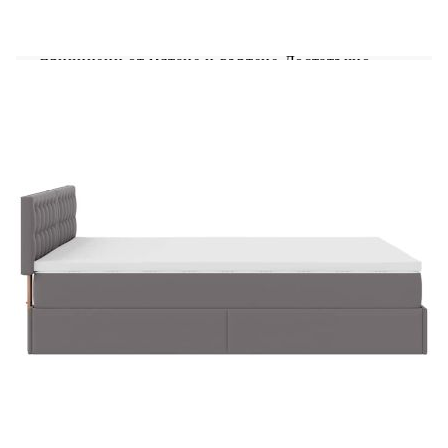
същевременно осигуряват високо ниво на
издръжливост и адаптивност. Те могат
ефективно да абсорбират шума и ударите,
причинени от мятане и въртене.Достатъчно
място за съхранение под леглото: Благодарение
на хидравличния повдигащ механизъм рамката
на леглото предлага обширно пространство за
съхранение под леглото, което увеличава
пространството, без да заема допълнителна
площ. Само с едно издърпване на дръжката
основата на ламелите се повдига плавно, което
ви позволява да прибирате вещите си бързо и
без усилие.LED светлини за приятна атмосфера:
Това легло разполага с LED светлини, които
могат лесно да се регулират, за да се създаде
персонализирано светлинно шоу. Можете да
персонализирате режимите, цветовете и
яркостта, за да подобрите атмосферата на
вашето вътрешно пространство.Удобен горен
матрак: Този топ матрак подобрява опората и
комфорта със своята мека, дишаща повърхност,
като същевременно удължава живота на вашия
матрак. Подвижният му калъф позволява лесно
изпиране, което прави поддръжката лесна.
Добре е да се знае:От хигиенни съображения