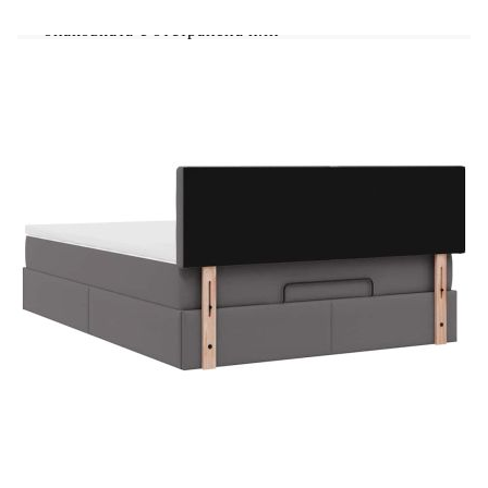
матракът не може да бъде върнат, ако
опаковката е отстранена или
отворена.Продуктът има USB конектор, който
изисква сертифициран 5V USB захранващ
източник (не е включен).Само частта със
символ на ножица може да бъде изрязана и само
частта с USB ще продължи да функционира
както преди.
Рамка за легло с табла:
Цвят: Сив
Материал: Изкуствена кожа (75%
поливинилхлорид, 5% памук, 20% полиестер),
метал, шперплат, инженерно дърво
Общи размери: 203 x 144 x 88 см (Д x Ш x
В)
Макс. капацитет на тегло: 280 кг
Съхранение под леглото
Хидравличен механизъм за повдигане