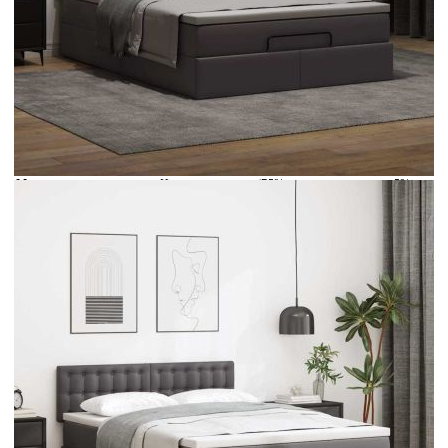
Време за доставка: 5 до 9 дни
Безплатна доставка до адрес при плащане по банков път
Цвят:
Бял
Материал:
Изкуствена кожа (75% поливинилхлорид, 5%
памук, 20% полиестер)
Размери:
140 x 200 x 5 см (Ш x Д x В)
EAN code:
8721158469472
Общи размери:
203 x 144 x 88 см (Д x Ш x В)
Дължина:
55 см
Напрежение:
DC 5 V
Материал на
Пяна
пълнежа:
Дължина на
30 м
захранващия кабел:
Клас на защита:
IP65
Дължина на USB
150 см
кабела:
Материал за пълнеж:
Покет пружини, пяна