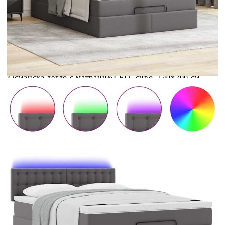
Материал на топ
Плат (100% полиестер)
матрака:
Макс. капацитет на
280 кг
тегло:
Купи на изплащане
Credit calculator
Османска легло с матраци&LED, сиво, 140x200 см,
изкуствена кожа
Please select credit institution
Цена на продукта:
€577.00
Extraction of information from credit institutions
Предоставената таблица е с информационна цел.
Добавете продукта в количката си с бутона "Добави в
количката" и при поръчка ще можете да изберете броя
вноски на кредита.
Acest tabel are caracter informativ. Adăugați produsul în
coșul de cumpărături unde veți putea selecta detaliile
cererii de creditare.
Предоставената таблица е с информационна цел.
Добавете продукта в количката си с бутона "Добави в