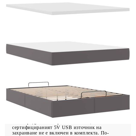
Дължина: 55 см
Напрежение: DC 5 V
Дължина на USB кабела: 150 см
Дължина на захранващия кабел: 30 м
Клас на защита: IP65
Със символ за рязане с ножица
Доставката съдържа:
1 x Рамка за легло
1 x Табла
1 x Матрак
1 х Топ матрак
2 x LED ленти
Този продукт се захранва с DC 5V, но
сертифицираният 5V USB източник на
захранване не е включен в комплекта. По-