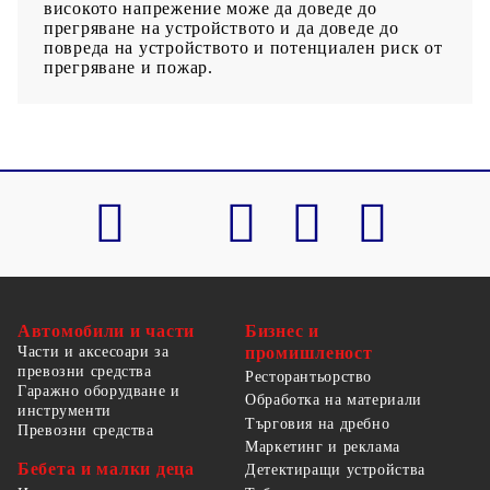
високото напрежение може да доведе до
прегряване на устройството и да доведе до
повреда на устройството и потенциален риск от
прегряване и пожар.
Автомобили и части
Бизнес и
Части и аксесоари за
промишленост
превозни средства
Ресторантьорство
Гаражно оборудване и
Обработка на материали
инструменти
Търговия на дребно
Превозни средства
Маркетинг и реклама
Бебета и малки деца
Детектиращи устройства