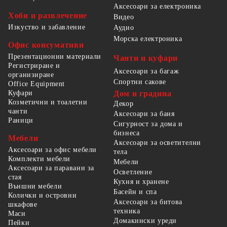
Аксесоари за електроника
Хоби и развлечение
Видео
Изкуство и забавление
Аудио
Морска електроника
Офис консумативи
Презентационни материали
Чанти и куфари
Регистриране и
Аксесоари за багаж
организиране
Спортни сакове
Office Equipment
Куфари
Дом и градина
Козметични и тоалетни
Декор
чанти
Аксесоари за баня
Раници
Сигурност за дома и
бизнеса
Мебели
Аксесоари за осветителни
Аксесоари за офис мебели
тела
Комплекти мебели
Мебели
Аксесоари за паравани за
Осветление
стая
Кухня и хранене
Външни мебели
Басейн и спа
Колички и островни
Аксесоари за битова
шкафове
техника
Маси
Домакински уреди
Пейки