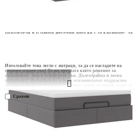
Плащане на 4 вноски. Заплащате 20% от стойността на
поръчката си на момента с карта. Останалата сума се
разделя на 3 равни месечни вноски без оскъпяване. За
покупки на стойност до 1000 лв. / €511.31
Плащане на 6 вноски. Стойността на поръчката се
разпределя в 6 равни месечни вноски с оскъпяване. За
покупки на стойност до 2000 лв. / €1022.61
Използвайте това легло с матраци, за да се насладите на
спокоен нощен сън! То ви предлага както решение за
съхранение, така и комфортен сън. Дълготрайна и лесна
поддръжка: Изкуствената кожа е изключително издръжлив
материал, който е устойчив на петна, което го прави лесен за
почистване само с влажна кърпа. Гладката ѝ повърхност ѝ
придава елегантен вид, който наподобява истинска
Сравни
кожа.Покет пружинен матрак: Вградените индивидуални
покет пружини са известни с много високото си качество,
като същевременно осигуряват високо ниво на издръжливост
ПОРЪЧАЙ БЕЗ РЕГИСТРАЦИЯ
и адаптивност. Те могат ефективно да абсорбират шума и
ударите, причинени от мятане и въртене.Достатъчно място за
съхранение под леглото: Благодарение на хидравличния
Наш представител ще се свърже с Вас в рамките на работния ден!
повдигащ механизъм рамката на леглото предлага обширно
пространство за съхранение под леглото, което увеличава