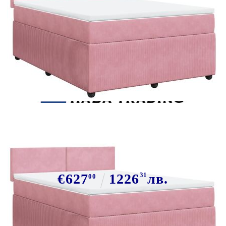
Tweet
Сподели
Боксспринг легло с матрак,
розово, 160x200 см, кадифе
€627
1226
31
лв.
00
В наличност: 11 бр.