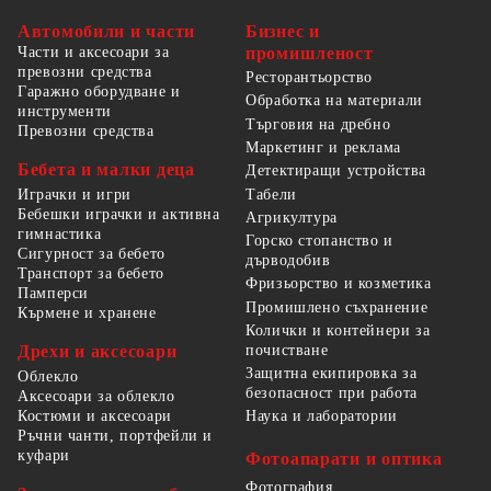
Автомобили и части
Бизнес и
Части и аксесоари за
промишленост
превозни средства
Ресторантьорство
Гаражно оборудване и
Обработка на материали
инструменти
Търговия на дребно
Превозни средства
Маркетинг и реклама
Бебета и малки деца
Детектиращи устройства
Табели
Играчки и игри
Бебешки играчки и активна
Агрикултура
гимнастика
Горско стопанство и
Сигурност за бебето
дърводобив
Транспорт за бебето
Фризьорство и козметика
Памперси
Промишлено съхранение
Кърмене и хранене
Колички и контейнери за
Дрехи и аксесоари
почистване
Защитна екипировка за
Облекло
безопасност при работа
Аксесоари за облекло
Костюми и аксесоари
Наука и лаборатории
Ръчни чанти, портфейли и
куфари
Фотоапарати и оптика
Фотография