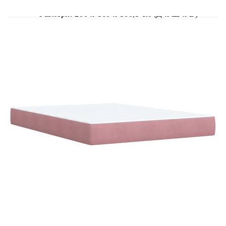
Размери: 200 x 160 x 100,5 см (Д x Ш x В)
Удебелени пластмасови крака
Поддържащи крака от масивна борова
дървесина
Необходим е монтаж
Матрак:
Цвят: Бяло и розово
Материал: Кадифе (100% полиестер)
Материал за пълнеж: Покет пружини, пяна
Твърдост: Средна
Размери: 160 x 200 x 20 см (Ш x Д x В)
Топ матрак:
Цвят: Бял