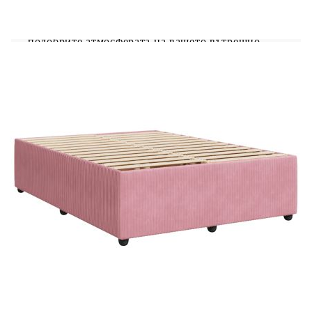
регулират, за да се създаде персонализирано
светлинно шоу. Можете да персонализирате
режимите, цветовете и яркостта, за да
подобрите атмосферата на вашето вътрешно
пространство.Удобен горен матрак: Този топ
матрак подобрява опората и комфорта със
своята мека, дишаща повърхност, като
същевременно удължава живота на вашия
матрак. Подвижният му калъф позволява лесно
изпиране, което прави поддръжката лесна.
Добре е да се знае:Продуктът има USB
конектор, който изисква сертифициран 5V USB
захранващ източник (не е включен).От
хигиенни съображения матракът не може да
бъде върнат, ако опаковката е отстранена или
отворена.Само частта със символ на ножица
може да бъде изрязана и само частта с USB ще
продължи да функционира както преди.
Рамка за легло с табла:
Цвят: Розов
Материал: Кадифе (100% полиестер),
шперплат, инженерно дърво, масивна борова
дървесина