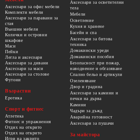
Аксесоари за осветителни
Аксесоари за офис мебели
тела
Комплекти мебели
Мебели
Аксесоари за паравани за
Осветление
стая
Кухня и хранене
Външни мебели
Басейн и спа
Колички и островни
Аксесоари за битова
шкафове
техника
Маси
Домакински уреди
Пейки
Домакински пособия
Легла и аксесоари
Безопасност при пожар,
Аксесоари за дивани
наводнение и обгазяване
Аксесоари за маси
Аксесоари за столове
Спално бельо и артикули
Футони
Озеленяване
Двор и градина
Възрастни
Аксесоари за камини и
Еротика
печки на дърва
Камини
Спорт и фитнес
Чадъри за дъжд
Атлетика
Аварийна готовност
Фитнес и упражнения
Аксесоари за пушачи
Отдих на открито
Отдих на открито
За майстора
Игри на закрито