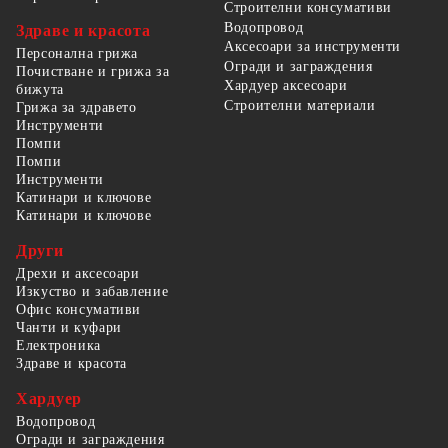
Строителни консумативи
Водопровод
Здраве и красота
Аксесоари за инструменти
Персонална грижа
Огради и заграждения
Почистване и грижа за
Хардуер аксесоари
бижута
Строителни материали
Грижа за здравето
Инструменти
Помпи
Помпи
Инструменти
Катинари и ключове
Катинари и ключове
Други
Дрехи и аксесоари
Изкуство и забавление
Офис консумативи
Чанти и куфари
Електроника
Здраве и красота
Хардуер
Водопровод
Огради и заграждения