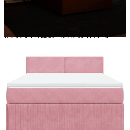
Предоставената таблица е с информационна цел.
Добавете продукта в количката си с бутона "Добави в
количката" и при поръчка ще можете да изберете броя
вноски на кредита.
Предоставената таблица е с информационна цел.
Добавете продукта в количката си с бутона "Добави в
количката" и при поръчка ще можете да изберете броя
вноски на кредита.
Когато плащате с NewPay, всъщност NewPay плаща
поръчката Ви вместо Вас. Вие я получавате и
разполагате с три начина да я платите към тях:
Отложено до 30 дни от момента на изпращане на
поръчката без оскъпяване. За покупки на стойност до
400 лв. / €204,52
Плащане на 4 вноски. Заплащате 20% от стойността на
поръчката си на момента с карта. Останалата сума се
разделя на 3 равни месечни вноски без оскъпяване. За
покупки на стойност до 1000 лв. / €511.31
Плащане на 6 вноски. Стойността на поръчката се
разпределя в 6 равни месечни вноски с оскъпяване. За
покупки на стойност до 2000 лв. / €1022.61