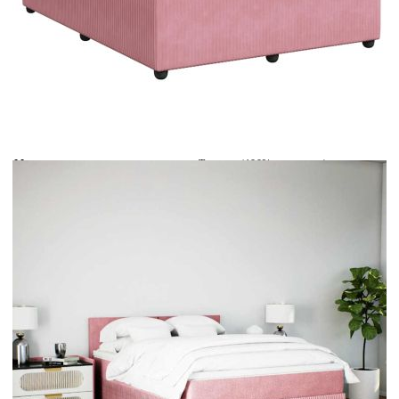
Време за доставка: 5 до 9 дни
Безплатна доставка до адрес при плащане по банков път
Цвят:
Бял
Материал:
Текстил (100% полиестер)
Размери:
160 x 200 x 5 см (Ш x Д x В)
EAN code:
8721102749636
Дължина:
55 см
Напрежение:
DC 5 V
Материал на пълнежа:
Пяна
Дължина на захранващия кабел:
30 м
Клас на защита:
IP65
Дължина на USB кабела:
150 см
Материал за пълнеж:
Покет пружини, пяна
Твърдост:
Средна
Купи на изплащане