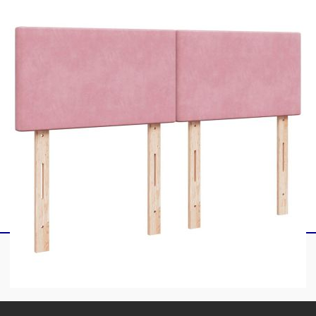
1 x Матрак
1 х Топ матрак
2 x LED ленти
Този продукт се захранва с DC 5V, но
сертифицираният 5V USB източник на
захранване не е включен в комплекта. По-
високото напрежение може да доведе до
прегряване на устройството и да доведе до
повреда на устройството и потенциален риск от
прегряване и пожар.