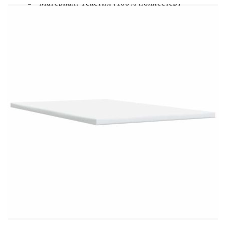
Материал: Текстил (100% полиестер)
Материал на пълнежа: Пяна
Размери: 160 x 200 x 5 см (Ш x Д x В)
Калъфът се сваля и пере в перална машина
LED лента:
Дължина: 55 см
Напрежение: DC 5 V
Дължина на USB кабела: 150 см
Дължина на захранващия кабел: 30 м
Клас на защита: IP65
Със символ за рязане с ножица
Доставката съдържа:
1 x Рамка за легло
1 x Табла