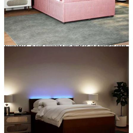
Credit calculator
Боксспринг легло с матрак, розово, 160x200 см,
кадифе
Please select credit institution
Цена на продукта:
€627.00
Extraction of information from credit institutions
Предоставената таблица е с информационна цел.
Добавете продукта в количката си с бутона "Добави в
количката" и при поръчка ще можете да изберете броя
вноски на кредита.
Acest tabel are caracter informativ. Adăugați produsul în
coșul de cumpărături unde veți putea selecta detaliile
cererii de creditare.
Предоставената таблица е с информационна цел.
Добавете продукта в количката си с бутона "Добави в
количката" и при поръчка ще можете да изберете броя
вноски на кредита.
Предоставената таблица е с информационна цел.
Добавете продукта в количката си с бутона "Добави в
количката" и при поръчка ще можете да изберете броя
вноски на кредита.