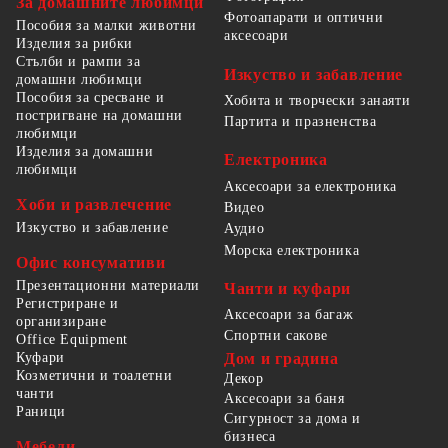
За домашните любимци
Фотоапарати и оптични
Пособия за малки животни
аксесоари
Изделия за рибки
Стълби и рампи за
Изкуство и забавление
домашни любимци
Пособия за сресване и
Хобита и творчески занаяти
постригване на домашни
Партита и празненства
любимци
Изделия за домашни
Електроника
любимци
Аксесоари за електроника
Хоби и развлечение
Видео
Изкуство и забавление
Аудио
Морска електроника
Офис консумативи
Презентационни материали
Чанти и куфари
Регистриране и
Аксесоари за багаж
организиране
Спортни сакове
Office Equipment
Куфари
Дом и градина
Козметични и тоалетни
Декор
чанти
Аксесоари за баня
Раници
Сигурност за дома и
бизнеса
Мебели