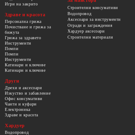
За майстора
Игри на закрито
Строителни консумативи
Водопровод
Здраве и красота
Аксесоари за инструменти
Персонална грижа
Огради и заграждения
Почистване и грижа за
Хардуер аксесоари
бижута
Строителни материали
Грижа за здравето
Инструменти
Помпи
Помпи
Инструменти
Катинари и ключове
Катинари и ключове
Други
Дрехи и аксесоари
Изкуство и забавление
Офис консумативи
Чанти и куфари
Електроника
Здраве и красота
Хардуер
Водопровод