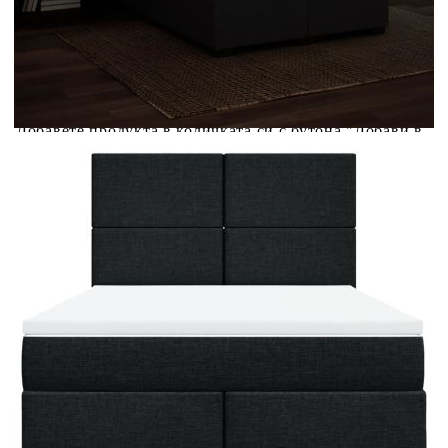
Предоставената таблица е с информационна цел.
Добавете продукта в количката си с бутона "Добави в
количката" и при поръчка ще можете да изберете броя
вноски на кредита.
Предоставената таблица е с информационна цел.
Добавете продукта в количката си с бутона "Добави в
количката" и при поръчка ще можете да изберете броя
вноски на кредита.
Когато плащате с NewPay, всъщност NewPay плаща
поръчката Ви вместо Вас. Вие я получавате и
разполагате с три начина да я платите към тях:
Отложено до 30 дни от момента на изпращане на
поръчката без оскъпяване. За покупки на стойност до
400 лв. / €204,52
Плащане на 4 вноски. Заплащате 20% от стойността на
поръчката си на момента с карта. Останалата сума се
разделя на 3 равни месечни вноски без оскъпяване. За
покупки на стойност до 1000 лв. / €511.31
Плащане на 6 вноски. Стойността на поръчката се
разпределя в 6 равни месечни вноски с оскъпяване. За
покупки на стойност до 2000 лв. / €1022.61