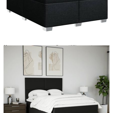
Време за доставка: 5 до 9 дни
Безплатна доставка до адрес при плащане по банков път
Цвят:
Бял
Материал:
Текстил (100% полиестер)
Размери:
140 x 200 x 5 см (Ш x Д x В)
EAN code:
8721102776885
Дължина:
55 см
Напрежение:
DC 5 V
Материал на пълнежа:
Пяна
Дължина на захранващия кабел:
30 м
Клас на защита:
IP65
Дължина на USB кабела:
150 см
Материал за пълнеж:
Покет пружини, пяна
Твърдост:
Средна
Купи на изплащане