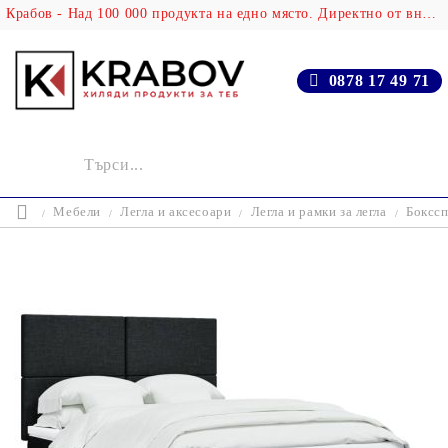
Крабов - Над 100 000 продукта на едно място. Директно от вносителя!
0878 17 49 71
Мебели
Легла и аксесоари
Легла и рамки за легла
Бокссп