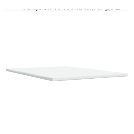
Размери: 200 x 144 x 140,5/150,5 см (Д x Ш
x В)
Удебелени пластмасови крака
Поддържащи крака от масивна борова
дървесина
Необходим е монтаж
Матрак:
Цвят: Бяло и черно
Материал: Текстил (100% полиестер)
Материал за пълнеж: Покет пружини, пяна
Размери: 140 x 200 x 20 см (Ш x Д x В)
Твърдост: Средна
Топ матрак:
Цвят: Бял