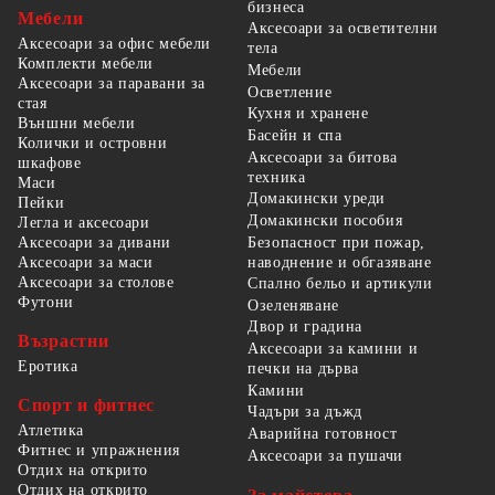
бизнеса
Мебели
Аксесоари за осветителни
Аксесоари за офис мебели
тела
Комплекти мебели
Мебели
Аксесоари за паравани за
Осветление
стая
Кухня и хранене
Външни мебели
Басейн и спа
Колички и островни
Аксесоари за битова
шкафове
техника
Маси
Домакински уреди
Пейки
Домакински пособия
Легла и аксесоари
Безопасност при пожар,
Аксесоари за дивани
наводнение и обгазяване
Аксесоари за маси
Аксесоари за столове
Спално бельо и артикули
Футони
Озеленяване
Двор и градина
Възрастни
Аксесоари за камини и
Еротика
печки на дърва
Камини
Спорт и фитнес
Чадъри за дъжд
Атлетика
Аварийна готовност
Фитнес и упражнения
Аксесоари за пушачи
Отдих на открито
Отдих на открито