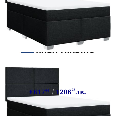
Tweet
Сподели
Боксспринг легло с матрак, черно,
140x200 см, плат
€617
1206
75
лв.
00
В наличност: 36 бр.