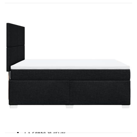
Материал: Текстил (100% полиестер)
Материал на пълнежа: Пяна
Размери: 140 x 200 x 5 см (Ш x Д x В)
Калъфът се сваля и пере в перална машина
LED лента:
Дължина: 55 см
Напрежение: DC 5 V
Дължина на USB кабела: 150 см
Дължина на захранващия кабел: 30 м
Клас на защита: IP65
Със символ за рязане с ножица
Доставката съдържа:
1 x Рамка за легло