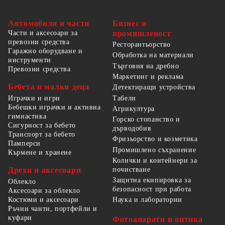
Автомобили и части
Бизнес и
Части и аксесоари за
промишленост
превозни средства
Ресторантьорство
Гаражно оборудване и
Обработка на материали
инструменти
Търговия на дребно
Превозни средства
Маркетинг и реклама
Бебета и малки деца
Детектиращи устройства
Табели
Играчки и игри
Бебешки играчки и активна
Агрикултура
гимнастика
Горско стопанство и
Сигурност за бебето
дърводобив
Транспорт за бебето
Фризьорство и козметика
Памперси
Промишлено съхранение
Кърмене и хранене
Колички и контейнери за
Дрехи и аксесоари
почистване
Защитна екипировка за
Облекло
безопасност при работа
Аксесоари за облекло
Костюми и аксесоари
Наука и лаборатории
Ръчни чанти, портфейли и
куфари
Фотоапарати и оптика