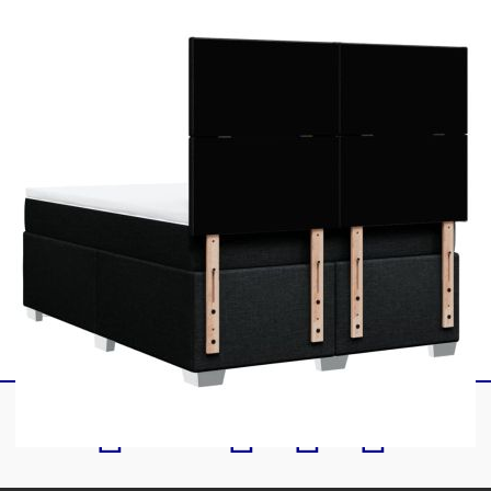
2 x Табли
1 x Матрак
1 х Топ матрак
1 x LED лента
Този продукт се захранва с DC 5V, но
сертифицираният 5V USB източник на
захранване не е включен в комплекта. По-
високото напрежение може да доведе до
прегряване на устройството и да доведе до
повреда на устройството и потенциален риск от
прегряване и пожар.