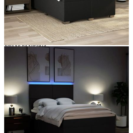
Credit calculator
Боксспринг легло с матрак, черно, 140x200 см, плат
Please select credit institution
Цена на продукта:
€617.00
Extraction of information from credit institutions
Предоставената таблица е с информационна цел.
Добавете продукта в количката си с бутона "Добави в
количката" и при поръчка ще можете да изберете броя
вноски на кредита.
Acest tabel are caracter informativ. Adăugați produsul în
coșul de cumpărături unde veți putea selecta detaliile
cererii de creditare.
Предоставената таблица е с информационна цел.
Добавете продукта в количката си с бутона "Добави в
количката" и при поръчка ще можете да изберете броя
вноски на кредита.
Предоставената таблица е с информационна цел.
Добавете продукта в количката си с бутона "Добави в
количката" и при поръчка ще можете да изберете броя
вноски на кредита.