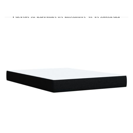
режимите, цветовете и яркостта, за да
подобрите атмосферата на вашето вътрешно
пространство.Табла с регулируема височина:
Таблата се регулира на височина, за да отговаря
на вашите предпочитания.Удобен горен матрак:
Този топ матрак подобрява опората и комфорта
със своята мека, дишаща повърхност, като
същевременно удължава живота на вашия
матрак. Подвижният му калъф позволява лесно
изпиране, което прави поддръжката лесна.Добре
е да се знае:Продуктът има USB конектор, който
изисква сертифициран 5V USB захранващ
източник (не е включен).От хигиенни
съображения матракът не може да бъде върнат,
ако опаковката е отстранена или отворена.Само
частта със символ на ножица може да бъде
изрязана и само частта с USB ще продължи да
функционира както преди.
Рамка за легло с табла:
Цвят: Черен
Материал: Плат (100% полиестер),
инженерно дърво, шперплат, масивна борова
дървесина