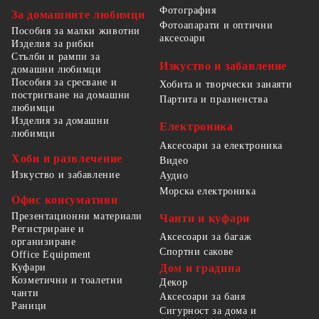
Фотография
За домашните любимци
Фотоапарати и оптични
Пособия за малки животни
аксесоари
Изделия за рибки
Стълби и рампи за
Изкуство и забавление
домашни любимци
Пособия за сресване и
Хобита и творчески занаяти
постригване на домашни
Партита и празненства
любимци
Изделия за домашни
Електроника
любимци
Аксесоари за електроника
Хоби и развлечение
Видео
Изкуство и забавление
Аудио
Морска електроника
Офис консумативи
Презентационни материали
Чанти и куфари
Регистриране и
Аксесоари за багаж
организиране
Спортни сакове
Office Equipment
Куфари
Дом и градина
Козметични и тоалетни
Декор
чанти
Аксесоари за баня
Раници
Сигурност за дома и