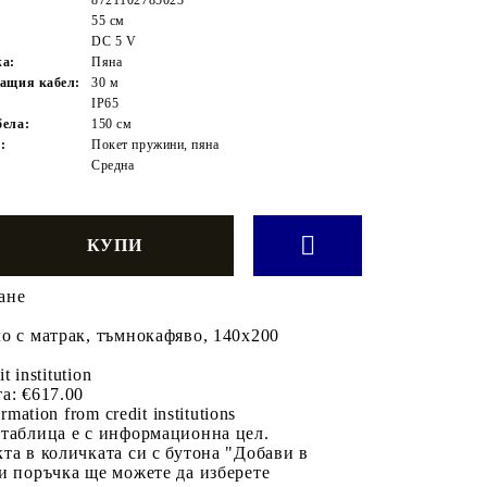
55 см
DC 5 V
жа:
Пяна
ащия кабел:
30 м
IP65
ела:
150 см
:
Покет пружини, пяна
Средна
ане
о с матрак, тъмнокафяво, 140x200
it institution
а:
€617.00
rmation from credit institutions
 таблица е с информационна цел.
та в количката си с бутона "Добави в
и поръчка ще можете да изберете