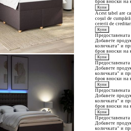
броя вноски на 
Acest tabel are c
coșul de cumpărăt
cererii de creditar
Предоставената
Добавете продук
количката" и пр
броя вноски на 
Предоставената
Добавете продук
количката" и пр
броя вноски на 
Предоставената
Добавете продук
количката" и пр
броя вноски на 
Предоставената
Добавете продук
количката" и пр