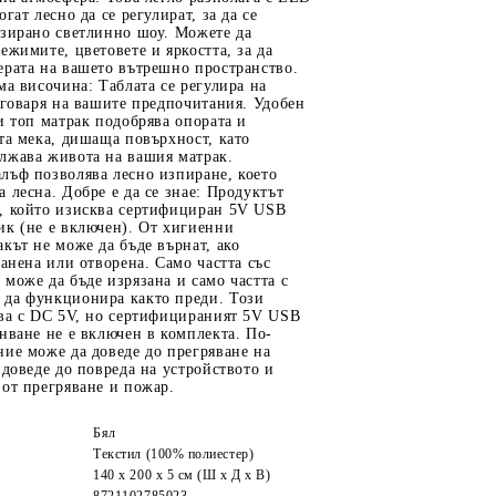
гат лесно да се регулират, за да се
изирано светлинно шоу. Можете да
ежимите, цветовете и яркостта, за да
ерата на вашето вътрешно пространство.
ма височина: Таблата се регулира на
тговаря на вашите предпочитания. Удобен
и топ матрак подобрява опората и
та мека, дишаща повърхност, като
лжава живота на вашия матрак.
лъф позволява лесно изпиране, което
 лесна. Добре е да се знае: Продуктът
, който изисква сертифициран 5V USB
ик (не е включен). От хигиенни
кът не може да бъде върнат, ако
ранена или отворена. Само частта със
може да бъде изрязана и само частта с
да функционира както преди. Този
нва с DC 5V, но сертифицираният 5V USB
нване не е включен в комплекта. По-
ие може да доведе до прегряване на
 доведе до повреда на устройството и
от прегряване и пожар.
Бял
Текстил (100% полиестер)
140 x 200 x 5 см (Ш x Д x В)
8721102785023