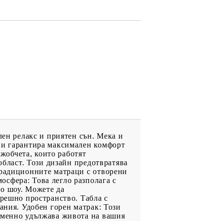
лен релакс и приятен сън. Мека и
 ви гарантира максимален комфорт
жобчета, които работят
област. Този дизайн предотвратява
традиционните матраци с отворени
сфера: Това легло разполага с
но шоу. Можете да
трешно пространство. Табла с
ания. Удобен горен матрак: Този
ременно удължава живота на вашия