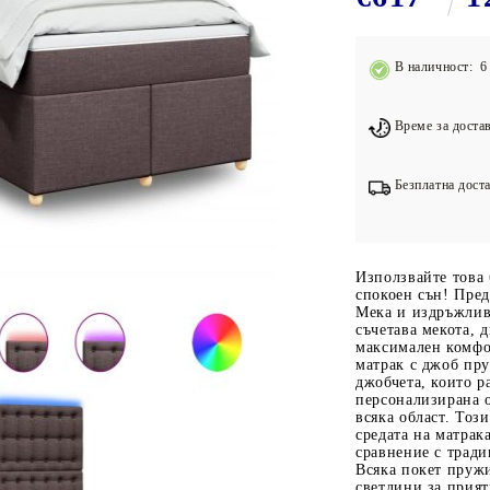
Подложки за фитнес уреди
В
Лостове за набиране
В наличност: 6 
Силови кули
Йога и пилатес
Време за достав
Безплатна доста
Използвайте това 
спокоен сън! Пред
Мека и издръжлив
съчетава мекота, 
максимален комфо
матрак с джоб пр
джобчета, които р
персонализирана о
всяка област. Тоз
средата на матрак
сравнение с трад
Всяка покет пруж
светлини за прият