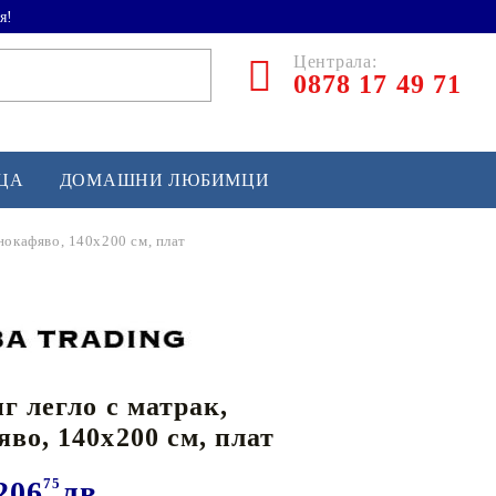
я!
Централа:
0878 17 49 71
ЕЦА
ДОМАШНИ ЛЮБИМЦИ
нокафяво, 140x200 см, плат
ТЛЕТИКА
аскетбол
кс и бойни изкуства
г легло с матрак,
йзбол и софтбол
во, 140x200 см, плат
кей и лакрос
сновно спортно оборудване
206
75
лв.