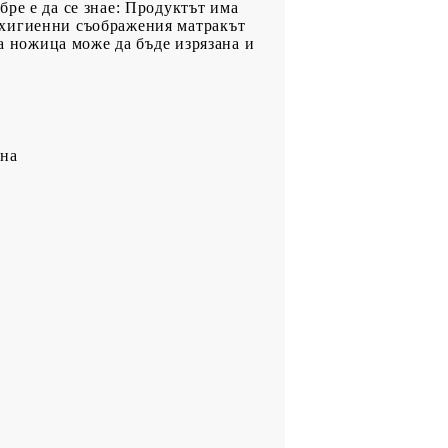
ре е да се знае: Продуктът има
 хигиенни съображения матракът
на ножица може да бъде изрязана и
ина