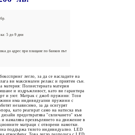
олейбол
бр.
ка: 5 до 9 дни
вка до адрес при плащане по банков път
боксспринг легло, за да се насладите на
лага ви максимален релакс и приятен сън.
а материя: Полиестерната материя
дишане и издръжливост, като ви гарантира
рт и уют. Матрак с джоб пружини: Този
ужини има индивидуални пружини с
аботят независимо, за да осигурят
пора, като реагират само на натиска във
и дизайн предотвратява "свличането" към
а и намалява прехвърлянето на движение в
иционните матраци с отворени намотки.
ина поддържа тялото индивидуално. LED
на атмосфера: Това легло разполага с LED