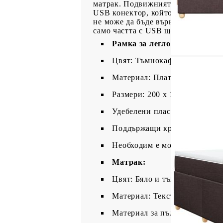
матрак. Подвижният му калъф позв
USB конектор, който изисква сер
не може да бъде върнат, ако опако
само частта с USB ще продължи д
Рамка за легло с табла:
Цвят: Тъмнокафяв
Материал: Плат (100% полиес
Размери: 200 x 144 x 140,5/15
Удебелени пластмасови крак
Поддържащи крака от масивн
Необходим е монтаж
Матрак:
Цвят: Бяло и тъмнокафяво
Материал: Текстил (100% пол
Материал за пълнеж: Покет 