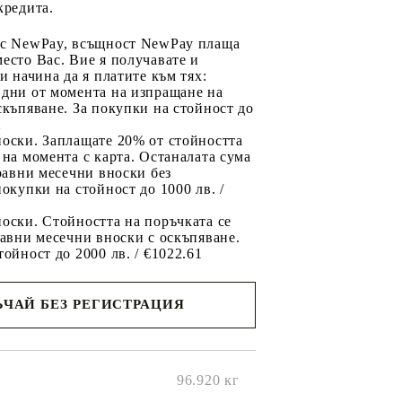
кредита.
 с NewPay, всъщност NewPay плаща
есто Вас. Вие я получавате и
ри начина да я платите към тях:
 дни от момента на изпращане на
скъпяване. За покупки на стойност до
2
носки. Заплащате 20% от стойността
 на момента с карта. Останалата сума
 равни месечни вноски без
покупки на стойност до 1000 лв. /
оски. Стойността на поръчката се
равни месечни вноски с оскъпяване.
тойност до 2000 лв. / €1022.61
ЧАЙ БЕЗ РЕГИСТРАЦИЯ
ще се
ките на
96.920
кг