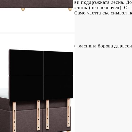
олява лесно изпиране, което прави поддръжката лесна. Доб
тифициран 5V USB захранващ източник (не е включен). От
вката е отстранена или отворена. Само частта със символ 
а функционира както преди.
тер), шперплат, инженерно дърво, масивна борова дървес
0,5 см (Д x Ш x В)
а
а борова дървесина
иестер)
пружини, пяна