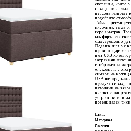
светлини, които мо
създаде персонал
персонализирате р
подобрите атмосф
Табла с регулируе
височина, за да о
горен матрак: Тоз
комфорта със своя
същевременно удъ
Подвижният му ка
прави поддръжката
има USB конектор
Tweet
одели
захранващ източн
съображения матра
опаковката е отст
символ на ножица 
USB ще продължи 
продукт се захра
източник на захра
високото напрежен
устройството и да
потенциален риск 
Цвят:
Материал:
Размери:
EAN code: