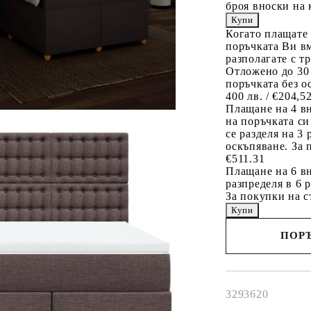
броя вноски на 
Когато плащате
поръчката Ви вм
разполагате с т
Отложено до 30
поръчката без о
400 лв. / €204,5
Плащане на 4 в
на поръчката си
се разделя на 3
оскъпяване. За 
€511.31
Плащане на 6 вн
разпределя в 6 
За покупки на с
ПОРЪ
Наш представител 
свърже с Вас в рам
работния ден!
3293620