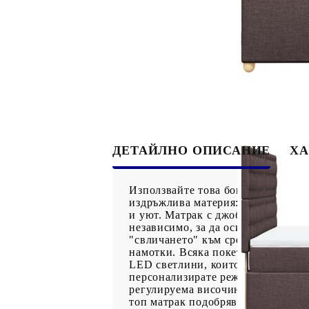
ДЕТАЙЛНО ОПИСАНИЕ
ХА
Използвайте това боксспринг легл
издръжлива материя: Полиестерна
и уют. Матрак с джоб пружини: Т
независимо, за да осигурят персон
"свличането" към средата на матр
намотки. Всяка покет пружина под
LED светлини, които могат лесно 
персонализирате режимите, цветов
регулируема височина: Таблата се
топ матрак подобрява опората и 