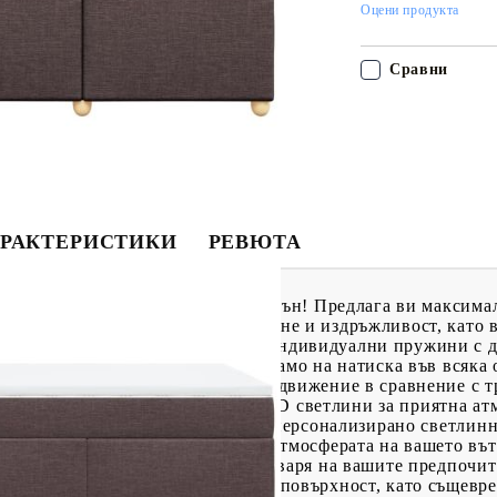
Оцени продукта
Сравни
РАКТЕРИСТИКИ
РЕВЮТА
о, за да се насладите на спокоен сън! Предлага ви максима
та материя съчетава мекота, дишане и издръжливост, като
ози матрак с джоб пружини има индивидуални пружини с д
ализирана опора, като реагират само на натиска във всяка 
ака и намалява прехвърлянето на движение в сравнение с 
държа тялото индивидуално. LED светлини за приятна атмо
да се регулират, за да се създаде персонализирано светлин
ете и яркостта, за да подобрите атмосферата на вашето въ
 регулира на височина, за да отговаря на вашите предпочит
комфорта със своята мека, дишаща повърхност, като същев