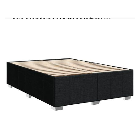
режимите, цветовете и яркостта, за да
подобрите атмосферата на вашето вътрешно
пространство.Удобен горен матрак: Този топ
матрак подобрява опората и комфорта със
своята мека, дишаща повърхност, като
същевременно удължава живота на вашия
матрак. Подвижният му калъф позволява лесно
изпиране, което прави поддръжката лесна.
Добре е да се знае:Продуктът има USB
конектор, който изисква сертифициран 5V USB
захранващ източник (не е включен).От
хигиенни съображения матракът не може да
бъде върнат, ако опаковката е отстранена или
отворена.Само частта със символ на ножица
може да бъде изрязана и само частта с USB ще
продължи да функционира както преди.
Рамка за легло с табла:
Цвят: Черен
Материал: Плат (100% полиестер),
шперплат, инженерно дърво, масивна борова
дървесина
Размери: 200 x 160 x 100,5 см (Д x Ш x В)