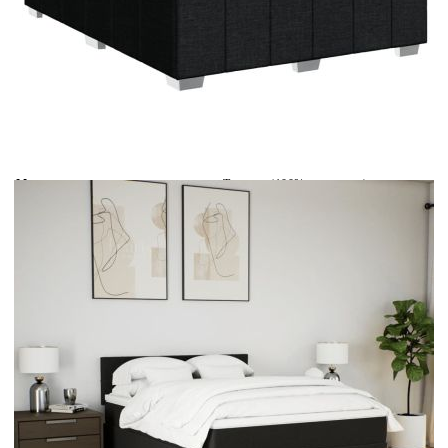
Време за доставка: 5 до 9 дни
Безплатна доставка до адрес при плащане по банков път
Цвят:
Бял
Материал:
Текстил (100% полиестер)
Размери:
160 x 200 x 5 см (Ш x Д x В)
EAN code:
8721102743030
Дължина:
55 см
Напрежение:
DC 5 V
Материал на пълнежа:
Пяна
Дължина на захранващия кабел:
30 м
Клас на защита:
IP65
Дължина на USB кабела:
150 см
Материал за пълнеж:
Покет пружини, пяна
Твърдост:
Средна
Купи на изплащане