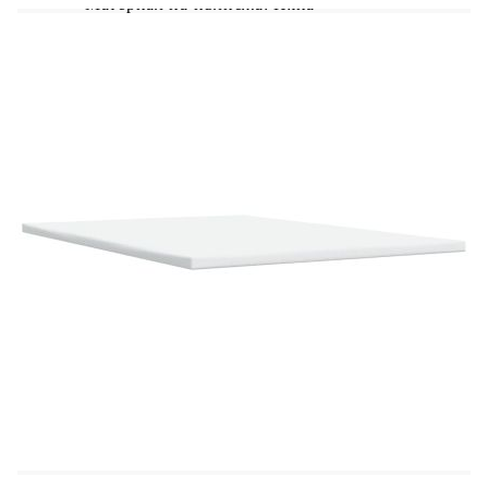
Материал на пълнежа: Пяна
Размери: 160 x 200 x 5 см (Ш x Д x В)
Калъфът се сваля и пере в перална машина
LED лента:
Дължина: 55 см
Напрежение: DC 5 V
Дължина на USB кабела: 150 см
Дължина на захранващия кабел: 30 м
Клас на защита: IP65
Със символ за рязане с ножица
Доставката съдържа:
1 x Рамка за легло
1 x Табла
1 x Матрак