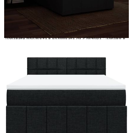
Предоставената таблица е с информационна цел.
Добавете продукта в количката си с бутона "Добави в
количката" и при поръчка ще можете да изберете броя
вноски на кредита.
Предоставената таблица е с информационна цел.
Добавете продукта в количката си с бутона "Добави в
количката" и при поръчка ще можете да изберете броя
вноски на кредита.
Когато плащате с NewPay, всъщност NewPay плаща
поръчката Ви вместо Вас. Вие я получавате и
разполагате с три начина да я платите към тях:
Отложено до 30 дни от момента на изпращане на
поръчката без оскъпяване. За покупки на стойност до
400 лв. / €204,52
Плащане на 4 вноски. Заплащате 20% от стойността на
поръчката си на момента с карта. Останалата сума се
разделя на 3 равни месечни вноски без оскъпяване. За
покупки на стойност до 1000 лв. / €511.31
Плащане на 6 вноски. Стойността на поръчката се
разпределя в 6 равни месечни вноски с оскъпяване. За
покупки на стойност до 2000 лв. / €1022.61