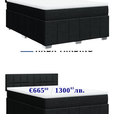
Tweet
Сподели
Боксспринг легло с матрак, черно,
160x200 см, плат
€665
1300
63
лв.
00
В наличност: 47 бр.