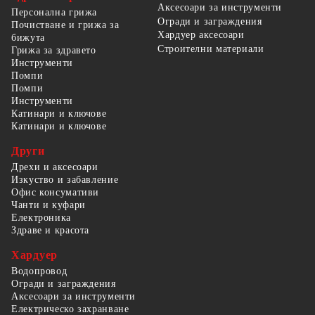
Аксесоари за инструменти
Персонална грижа
Огради и заграждения
Почистване и грижа за
Хардуер аксесоари
бижута
Строителни материали
Грижа за здравето
Инструменти
Помпи
Помпи
Инструменти
Катинари и ключове
Катинари и ключове
Други
Дрехи и аксесоари
Изкуство и забавление
Офис консумативи
Чанти и куфари
Електроника
Здраве и красота
Хардуер
Водопровод
Огради и заграждения
Аксесоари за инструменти
Електрическо захранване