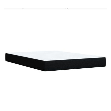
Удебелени пластмасови крака
Поддържащи крака от масивна борова
дървесина
Необходим е монтаж
Матрак:
Цвят: Бяло и черно
Материал: Текстил (100% полиестер)
Материал за пълнеж: Покет пружини, пяна
Твърдост: Средна
Размери: 160 x 200 x 20 см (Ш x Д x В)
Топ матрак:
Цвят: Бял
Материал: Текстил (100% полиестер)