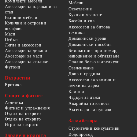
Комплекти мебели
Мебели
Аксесоари за паравани за
Осветление
стая
Кухня и хранене
Външни мебели
Басейн и спа
Колички и островни
Аксесоари за битова
шкафове
техника
Маси
Домакински уреди
Пейки
Домакински пособия
Легла и аксесоари
Безопасност при пожар,
Аксесоари за дивани
наводнение и обгазяване
Аксесоари за маси
Аксесоари за столове
Спално бельо и артикули
Футони
Озеленяване
Двор и градина
Възрастни
Аксесоари за камини и
Еротика
печки на дърва
Камини
Спорт и фитнес
Чадъри за дъжд
Атлетика
Аварийна готовност
Фитнес и упражнения
Аксесоари за пушачи
Отдих на открито
Отдих на открито
За майстора
Игри на закрито
Строителни консумативи
Водопровод
Здраве и красота