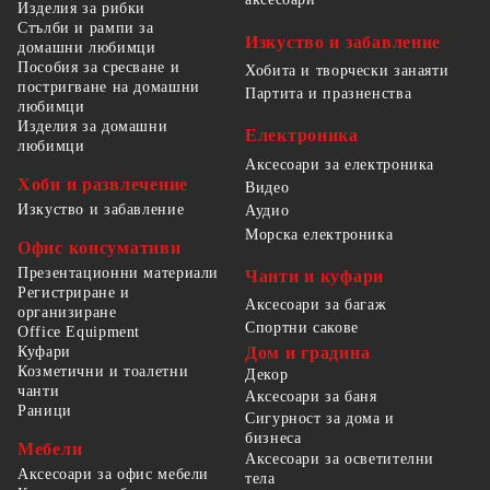
Изделия за рибки
Стълби и рампи за
Изкуство и забавление
домашни любимци
Пособия за сресване и
Хобита и творчески занаяти
постригване на домашни
Партита и празненства
любимци
Изделия за домашни
Електроника
любимци
Аксесоари за електроника
Хоби и развлечение
Видео
Изкуство и забавление
Аудио
Морска електроника
Офис консумативи
Презентационни материали
Чанти и куфари
Регистриране и
Аксесоари за багаж
организиране
Спортни сакове
Office Equipment
Куфари
Дом и градина
Козметични и тоалетни
Декор
чанти
Аксесоари за баня
Раници
Сигурност за дома и
бизнеса
Мебели
Аксесоари за осветителни
Аксесоари за офис мебели
тела