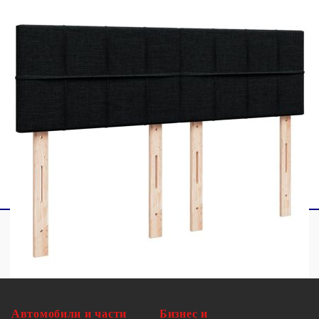
1 х Топ матрак
2 x LED ленти
Този продукт се захранва с DC 5V, но
сертифицираният 5V USB източник на
захранване не е включен в комплекта. По-
високото напрежение може да доведе до
прегряване на устройството и да доведе до
повреда на устройството и потенциален риск от
прегряване и пожар.
Автомобили и части
Бизнес и