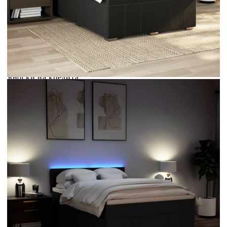
Credit calculator
Боксспринг легло с матрак, черно, 160x200 см, плат
Please select credit institution
Цена на продукта:
€665.00
Extraction of information from credit institutions
Предоставената таблица е с информационна цел.
Добавете продукта в количката си с бутона "Добави в
количката" и при поръчка ще можете да изберете броя
вноски на кредита.
Acest tabel are caracter informativ. Adăugați produsul în
coșul de cumpărături unde veți putea selecta detaliile
cererii de creditare.
Предоставената таблица е с информационна цел.
Добавете продукта в количката си с бутона "Добави в
количката" и при поръчка ще можете да изберете броя
вноски на кредита.
Предоставената таблица е с информационна цел.
Добавете продукта в количката си с бутона "Добави в
количката" и при поръчка ще можете да изберете броя
вноски на кредита.