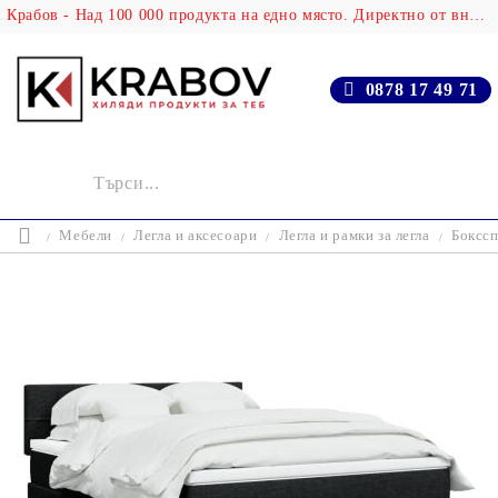
Крабов - Над 100 000 продукта на едно място. Директно от вносителя!
0878 17 49 71
Мебели
Легла и аксесоари
Легла и рамки за легла
Бокссп