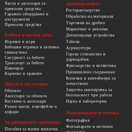
Части и аксесоари за
промишленост
превозни средства
Ресторантьорство
Гаражно оборудване и
Обработка на материали
инструменти
Търговия на дребно
Превозни средства
Маркетинг и реклама
Бебета и малки деца
Детектиращи устройства
Табели
Играчки и игри
Бебешки играчки и активна
Агрикултура
гимнастика
Горско стопанство и
Сигурност за бебето
дърводобив
Транспорт за бебето
Фризьорство и козметика
Памперси
Промишлено съхранение
Кърмене и хранене
Колички и контейнери за
Дрехи и аксесоари
почистване
Защитна екипировка за
Облекло
безопасност при работа
Аксесоари за облекло
Костюми и аксесоари
Наука и лаборатории
Ръчни чанти, портфейли и
куфари
Фотоапарати и оптика
Фотография
За домашните любимци
Фотоапарати и оптични
Пособия за малки животни
аксесоари