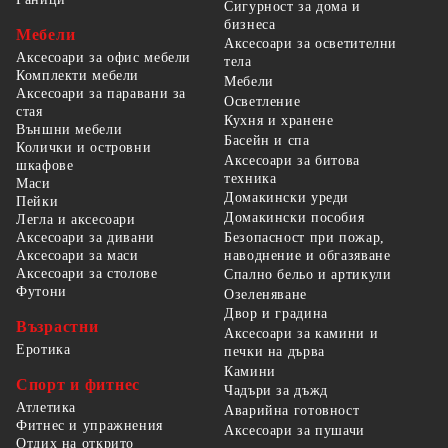
Сигурност за дома и
бизнеса
Мебели
Аксесоари за осветителни
Аксесоари за офис мебели
тела
Комплекти мебели
Мебели
Аксесоари за паравани за
Осветление
стая
Кухня и хранене
Външни мебели
Басейн и спа
Колички и островни
Аксесоари за битова
шкафове
техника
Маси
Домакински уреди
Пейки
Домакински пособия
Легла и аксесоари
Безопасност при пожар,
Аксесоари за дивани
наводнение и обгазяване
Аксесоари за маси
Аксесоари за столове
Спално бельо и артикули
Футони
Озеленяване
Двор и градина
Възрастни
Аксесоари за камини и
Еротика
печки на дърва
Камини
Спорт и фитнес
Чадъри за дъжд
Атлетика
Аварийна готовност
Фитнес и упражнения
Аксесоари за пушачи
Отдих на открито