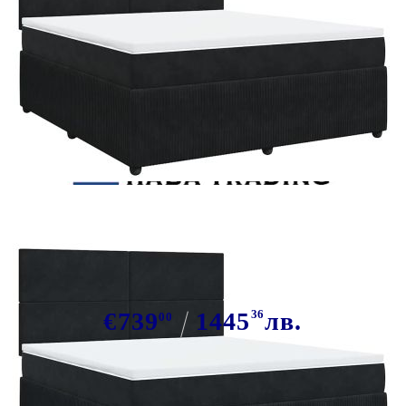
Tweet
Сподели
Боксспринг легло с матрак, черно,
180x200 см, кадифе
€739
1445
36
лв.
00
В наличност: 58 бр.