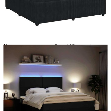
Време за доставка: 5 до 9 дни
Безплатна доставка до адрес при плащане по банков път
Цвят:
Бял
Материал:
Текстил (100% полиестер)
Размери:
180 x 200 x 5 см (Ш x Д x В)
EAN code:
8721102795848
Дължина:
55 см
Напрежение:
DC 5 V
Материал на пълнежа:
Пяна
Дължина на захранващия кабел:
30 м
Клас на защита:
IP65
Дължина на USB кабела:
150 см
Материал за пълнеж:
Покет пружини, пяна
Твърдост:
Средна
Купи на изплащане