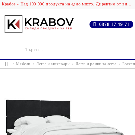
Крабов - Над 100 000 продукта на едно място. Директно от вносителя!
0878 17 49 71
Мебели
Легла и аксесоари
Легла и рамки за легла
Бокссп