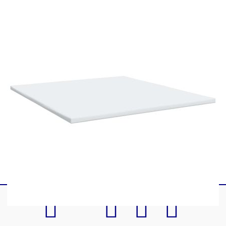
1 x Рамка за легло
1 x Табла
1 x Матрак
1 х Топ матрак
2 x LED ленти
Този продукт се захранва с DC 5V, но
сертифицираният 5V USB източник на
захранване не е включен в комплекта. По-
високото напрежение може да доведе до
прегряване на устройството и да доведе до
повреда на устройството и потенциален риск от
прегряване и пожар.