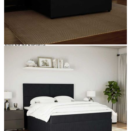
Credit calculator
Боксспринг легло с матрак, черно, 180x200 см, кадифе
Please select credit institution
Цена на продукта:
€739.00
Extraction of information from credit institutions
Предоставената таблица е с информационна цел.
Добавете продукта в количката си с бутона "Добави в
количката" и при поръчка ще можете да изберете броя
вноски на кредита.
Acest tabel are caracter informativ. Adăugați produsul în
coșul de cumpărături unde veți putea selecta detaliile
cererii de creditare.
Предоставената таблица е с информационна цел.
Добавете продукта в количката си с бутона "Добави в
количката" и при поръчка ще можете да изберете броя
вноски на кредита.
Предоставената таблица е с информационна цел.
Добавете продукта в количката си с бутона "Добави в
количката" и при поръчка ще можете да изберете броя
вноски на кредита.