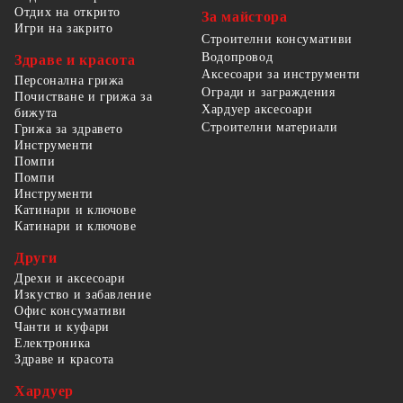
Отдих на открито
За майстора
Игри на закрито
Строителни консумативи
Водопровод
Здраве и красота
Аксесоари за инструменти
Персонална грижа
Огради и заграждения
Почистване и грижа за
Хардуер аксесоари
бижута
Строителни материали
Грижа за здравето
Инструменти
Помпи
Помпи
Инструменти
Катинари и ключове
Катинари и ключове
Други
Дрехи и аксесоари
Изкуство и забавление
Офис консумативи
Чанти и куфари
Електроника
Здраве и красота
Хардуер