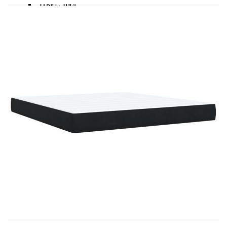
Цвят: Бял
Материал: Текстил (100% полиестер)
Материал на пълнежа: Пяна
Размери: 180 x 200 x 5 см (Ш x Д x В)
Калъфът се сваля и пере в перална машина
LED лента:
Дължина: 55 см
Напрежение: DC 5 V
Дължина на USB кабела: 150 см
Дължина на захранващия кабел: 30 м
Клас на защита: IP65
Със символ за рязане с ножица
Доставката съдържа: