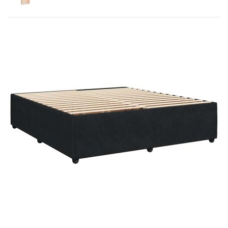
дървесина
Размери: 200 x 180 x 140,5/150,5 см (Д x Ш
x В)
Удебелени пластмасови крака
Поддържащи крака от масивна борова
дървесина
Необходим е монтаж
Матрак:
Цвят: Бяло и черно
Материал: Кадифе (100% полиестер)
Материал за пълнеж: Покет пружини, пяна
Твърдост: Средна
Размери: 180 x 200 x 20 см (Ш x Д x В)
Топ матрак: