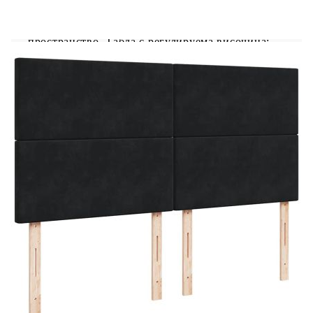
светлинно шоу. Можете да персонализирате
режимите, цветовете и яркостта, за да
подобрите атмосферата на вашето вътрешно
пространство. Табла с регулируема височина:
Таблата се регулира на височина, за да отговаря
на вашите предпочитания. Удобен горен матрак:
Този топ матрак подобрява опората и комфорта
със своята мека, дишаща повърхност, като
същевременно удължава живота на вашия
матрак. Подвижният му калъф позволява лесно
изпиране, което прави поддръжката лесна.
Добре е да се знае: Продуктът има USB
конектор, който изисква сертифициран 5V USB
захранващ източник (не е включен). От
хигиенни съображения матракът не може да
бъде върнат, ако опаковката е отстранена или
отворена. Само частта със символ на ножица
може да бъде изрязана и само частта с USB ще
продължи да функционира както преди.
Рамка за легло с табла:
Цвят: Черен
Материал: Кадифе (100% полиестер),
шперплат, инженерно дърво, масивна борова