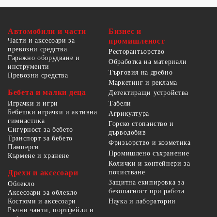
Автомобили и части
Бизнес и
Части и аксесоари за
промишленост
превозни средства
Ресторантьорство
Гаражно оборудване и
Обработка на материали
инструменти
Търговия на дребно
Превозни средства
Маркетинг и реклама
Бебета и малки деца
Детектиращи устройства
Табели
Играчки и игри
Бебешки играчки и активна
Агрикултура
гимнастика
Горско стопанство и
Сигурност за бебето
дърводобив
Транспорт за бебето
Фризьорство и козметика
Памперси
Промишлено съхранение
Кърмене и хранене
Колички и контейнери за
Дрехи и аксесоари
почистване
Защитна екипировка за
Облекло
безопасност при работа
Аксесоари за облекло
Костюми и аксесоари
Наука и лаборатории
Ръчни чанти, портфейли и