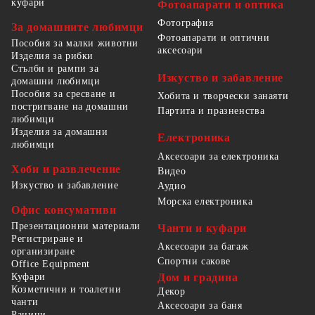
куфари
Фотоапарати и оптика
Фотография
За домашните любимци
Фотоапарати и оптични
Пособия за малки животни
аксесоари
Изделия за рибки
Стълби и рампи за
Изкуство и забавление
домашни любимци
Пособия за сресване и
Хобита и творчески занаяти
постригване на домашни
Партита и празненства
любимци
Изделия за домашни
Електроника
любимци
Аксесоари за електроника
Хоби и развлечение
Видео
Изкуство и забавление
Аудио
Морска електроника
Офис консумативи
Презентационни материали
Чанти и куфари
Регистриране и
Аксесоари за багаж
организиране
Спортни сакове
Office Equipment
Куфари
Дом и градина
Козметични и тоалетни
Декор
чанти
Аксесоари за баня
Раници