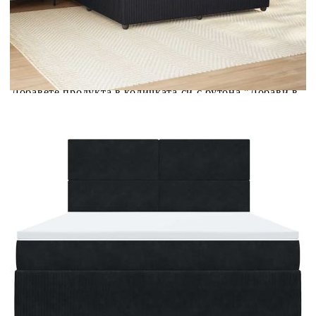
Предоставената таблица е с информационна цел.
Добавете продукта в количката си с бутона "Добави в
количката" и при поръчка ще можете да изберете броя
вноски на кредита.
Предоставената таблица е с информационна цел.
Добавете продукта в количката си с бутона "Добави в
количката" и при поръчка ще можете да изберете броя
вноски на кредита.
Когато плащате с NewPay, всъщност NewPay плаща
поръчката Ви вместо Вас. Вие я получавате и
разполагате с три начина да я платите към тях:
Отложено до 30 дни от момента на изпращане на
поръчката без оскъпяване. За покупки на стойност до
400 лв. / €204,52
Плащане на 4 вноски. Заплащате 20% от стойността на
поръчката си на момента с карта. Останалата сума се
разделя на 3 равни месечни вноски без оскъпяване. За
покупки на стойност до 1000 лв. / €511.31
Плащане на 6 вноски. Стойността на поръчката се
разпределя в 6 равни месечни вноски с оскъпяване. За
покупки на стойност до 2000 лв. / €1022.61