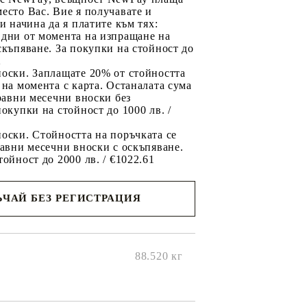
есто Вас. Вие я получавате и
ри начина да я платите към тях:
 дни от момента на изпращане на
скъпяване. За покупки на стойност до
2
носки. Заплащате 20% от стойността
 на момента с карта. Останалата сума
 равни месечни вноски без
покупки на стойност до 1000 лв. /
оски. Стойността на поръчката се
равни месечни вноски с оскъпяване.
тойност до 2000 лв. / €1022.61
ЧАЙ БЕЗ РЕГИСТРАЦИЯ
ще се
ките на
88.520
кг