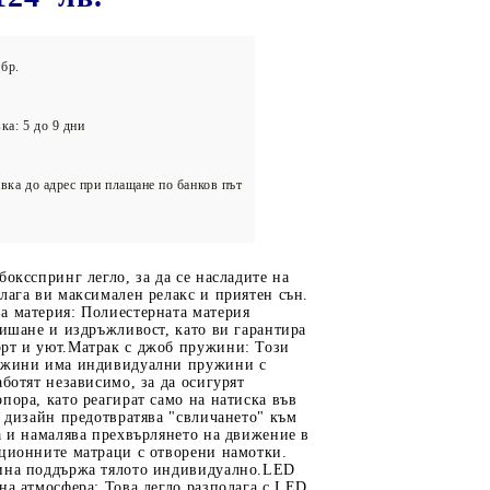
олейбол
бр.
ка: 5 до 9 дни
вка до адрес при плащане по банков път
боксспринг легло, за да се насладите на
лага ви максимален релакс и приятен сън.
а материя: Полиестерната материя
дишане и издръжливост, като ви гарантира
рт и уют.Матрак с джоб пружини: Този
ужини има индивидуални пружини с
аботят независимо, за да осигурят
пора, като реагират само на натиска във
и дизайн предотвратява "свличането" към
а и намалява прехвърлянето на движение в
иционните матраци с отворени намотки.
ина поддържа тялото индивидуално.LED
на атмосфера: Това легло разполага с LED