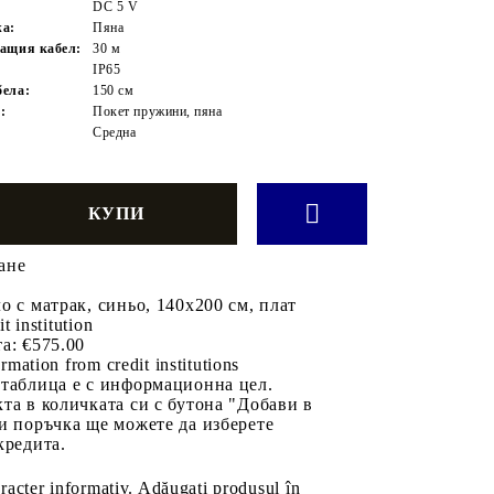
DC 5 V
жа:
Пяна
ащия кабел:
30 м
IP65
ела:
150 см
:
Покет пружини, пяна
Средна
ане
о с матрак, синьо, 140x200 см, плат
it institution
а:
€575.00
rmation from credit institutions
 таблица е с информационна цел.
та в количката си с бутона "Добави в
и поръчка ще можете да изберете
кредита.
aracter informativ. Adăugați produsul în