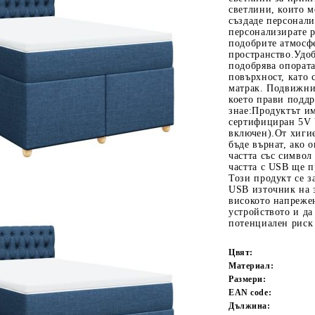
светлини, които мо
създаде персонал
персонализирате р
подобрите атмосф
пространство.Удоб
подобрява опората
повърхност, като
матрак. Подвижни
което прави поддр
знае:Продуктът и
сертифициран 5V 
включен).От хиги
Tweet
одели
бъде върнат, ако 
частта със символ
частта с USB ще 
Този продукт се з
USB източник на з
високото напрежен
устройството и да
потенциален риск 
Цвят:
Материал:
Размери:
EAN code:
Дължина: