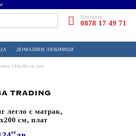
я!
Централа:
0878 17 49 71
ЕЦА
ДОМАШНИ ЛЮБИМЦИ
синьо, 140x200 см, плат
ТЛЕТИКА
аскетбол
кс и бойни изкуства
г легло с матрак,
йзбол и софтбол
x200 см, плат
кей и лакрос
сновно спортно оборудване
124
60
лв.