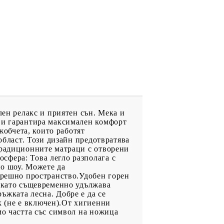
лен релакс и приятен сън. Мека и
 ви гарантира максимален комфорт
обчета, които работят
област. Този дизайн предотвратява
традиционните матраци с отворени
сфера: Това легло разполага с
но шоу. Можете да
ътрешно пространство.Удобен горен
, като същевременно удължава
ъжката лесна. Добре е да се
 (не е включен).От хигиенни
мо частта със символ на ножица