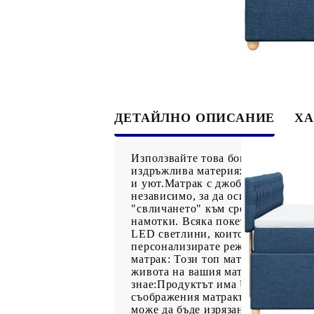
ДЕТАЙЛНО ОПИСАНИЕ
ХА
Използвайте това боксспринг легл
издръжлива материя: Полиестерна
и уют.Матрак с джоб пружини: То
независимо, за да осигурят персон
"свличането" към средата на матр
намотки. Всяка покет пружина по
LED светлини, които могат лесно 
персонализирате режимите, цветов
матрак: Този топ матрак подобряв
живота на вашия матрак. Подвижни
знае:Продуктът има USB конектор
съображения матракът не може да 
може да бъде изрязана и само час