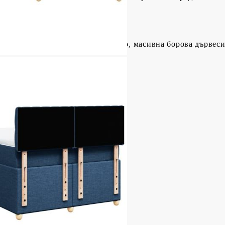
тер), шперплат, инженерно дърво, масивна борова дървес
 (Д x Ш x В)
а
а борова дървесина
иестер)
пружини, пяна
Ш x Д x В)