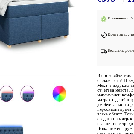
Подложки за фитнес уреди
В
Лостове за набиране
В наличност: 9 
Силови кули
Йога и пилатес
Време за достав
Безплатна доста
Използвайте това 
спокоен сън! Пред
Мека и издръжлив
съчетава мекота, 
максимален комфо
матрак с джоб пр
джобчета, които р
персонализирана о
всяка област. Тоз
средата на матрак
сравнение с трад
Всяка покет пруж
светлини за прият