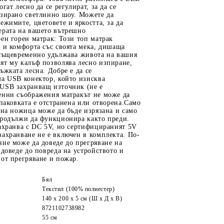
гат лесно да се регулират, за да се
изирано светлинно шоу. Можете да
ежимите, цветовете и яркостта, за да
ерата на вашето вътрешно
ен горен матрак: Този топ матрак
 и комфорта със своята мека, дишаща
 същевременно удължава живота на вашия
ят му калъф позволява лесно изпиране,
ъжката лесна. Добре е да се
ма USB конектор, който изисква
USB захранващ източник (не е
енни съображения матракът не може да
опаковката е отстранена или отворена.Само
 на ножица може да бъде изрязана и само
продължи да функционира както преди.
ахранва с DC 5V, но сертифицираният 5V
ахранване не е включен в комплекта. По-
ие може да доведе до прегряване на
 доведе до повреда на устройството и
от прегряване и пожар.
Бял
Текстил (100% полиестер)
140 x 200 x 5 см (Ш x Д x В)
8721102738982
55 см