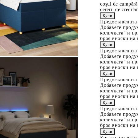
coșul de cumpărăt
cererii de creditar
Предоставената
Добавете продук
количката" и пр
броя вноски на 
Предоставената
Добавете продук
количката" и пр
броя вноски на 
Предоставената
Добавете продук
количката" и пр
броя вноски на 
Предоставената
Добавете продук
количката" и пр
броя вноски на 
Когато плащате