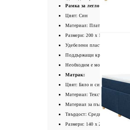
Рамка за легло с табла:
Цвят: Син
Материал: Плат (100% полиес
Размери: 200 x 144 x 100,5 см
Удебелени пластмасови крак
Поддържащи крака от масивн
Необходим е монтаж
Матрак:
Цвят: Бяло и синьо
Материал: Текстил (100% пол
Материал за пълнеж: Покет 
Твърдост: Средна
Размери: 140 x 200 x 20 см (