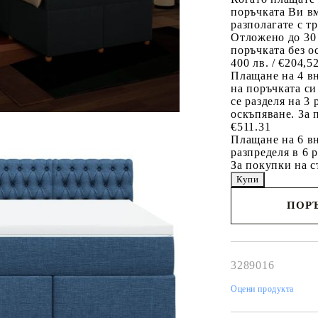
поръчката Ви вм
разполагате с т
Отложено до 30
поръчката без о
400 лв. / €204,5
Плащане на 4 в
на поръчката си
се разделя на 3
оскъпяване. За 
€511.31
Плащане на 6 вн
разпределя в 6 
За покупки на с
ПОРЪ
Наш представител 
свърже с Вас в рам
работния ден!
3289016
Оцени продукта