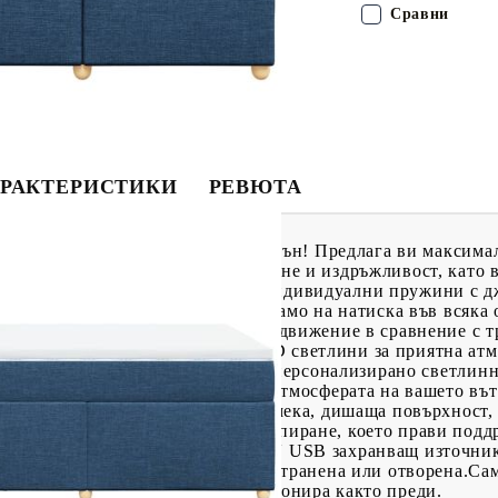
Сравни
РАКТЕРИСТИКИ
РЕВЮТА
о, за да се насладите на спокоен сън! Предлага ви максима
та материя съчетава мекота, дишане и издръжливост, като
зи матрак с джоб пружини има индивидуални пружини с дж
ализирана опора, като реагират само на натиска във всяка 
ака и намалява прехвърлянето на движение в сравнение с 
ддържа тялото индивидуално.LED светлини за приятна атмо
да се регулират, за да се създаде персонализирано светлин
ете и яркостта, за да подобрите атмосферата на вашето в
а опората и комфорта със своята мека, дишаща повърхност
ят му калъф позволява лесно изпиране, което прави поддр
, който изисква сертифициран 5V USB захранващ източник
бъде върнат, ако опаковката е отстранена или отворена.Са
тта с USB ще продължи да функционира както преди.