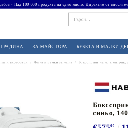
рабов - Над 100 000 продукта на едно място. Директно от вносител
 ГРАДИНА
ЗА МАЙСТОРА
БЕБЕТА И МАЛКИ Д
гла и аксесоари
Легла и рамки за легла
Боксспринг легло с матрак, 
ФИТНЕС УПРАЖНЕНИЯ
А
Вдигане на тежести
Б
Кардио
Бо
любимци
Бокссприн
Йога и пилатес
Бе
синьо, 140
Лежанки за упражнения
Хо
Тренажори за баланс
О
€575
1
00