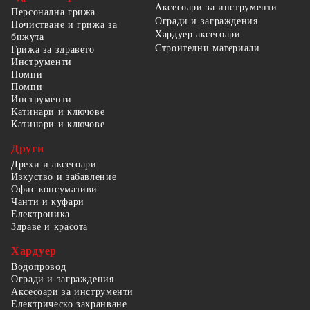
Аксесоари за инструменти
Персонална грижа
Огради и заграждения
Почистване и грижа за
Хардуер аксесоари
бижута
Строителни материали
Грижа за здравето
Инструменти
Помпи
Помпи
Инструменти
Катинари и ключове
Катинари и ключове
Други
Дрехи и аксесоари
Изкуство и забавление
Офис консумативи
Чанти и куфари
Електроника
Здраве и красота
Хардуер
Водопровод
Огради и заграждения
Аксесоари за инструменти
Електрическо захранване