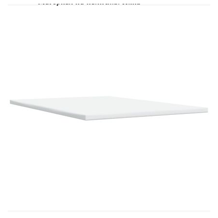
Материал на пълнежа: Пяна
Размери: 160 x 200 x 5 см (Ш x Д x В)
Калъфът се сваля и пере в перална машина
LED лента:
Дължина: 55 см
Напрежение: DC 5 V
Дължина на USB кабела: 150 см
Дължина на захранващия кабел: 30 м
Клас на защита: IP65
Със символ за рязане с ножица
Доставката съдържа:
1 x Рамка за легло
1 x Табла
1 x Матрак