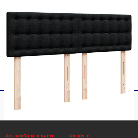
1 х Топ матрак
2 x LED ленти
Този продукт се захранва с DC 5V, но
сертифицираният 5V USB източник на
захранване не е включен в комплекта. По-
високото напрежение може да доведе до
прегряване на устройството и да доведе до
повреда на устройството и потенциален риск от
прегряване и пожар.
Автомобили и части
Бизнес и