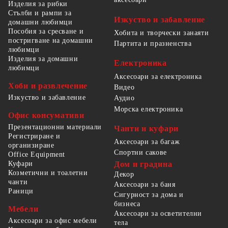
Изделия за рибки
Стълби и рампи за
Изкуство и забавление
домашни любимци
Пособия за сресване и
Хобита и творчески занаяти
постригване на домашни
Партита и празненства
любимци
Изделия за домашни
Електроника
любимци
Аксесоари за електроника
Хоби и развлечение
Видео
Изкуство и забавление
Аудио
Морска електроника
Офис консумативи
Презентационни материали
Чанти и куфари
Регистриране и
Аксесоари за багаж
организиране
Спортни сакове
Office Equipment
Куфари
Дом и градина
Козметични и тоалетни
Декор
чанти
Аксесоари за баня
Раници
Сигурност за дома и
бизнеса
Мебели
Аксесоари за осветителни
Аксесоари за офис мебели
тела