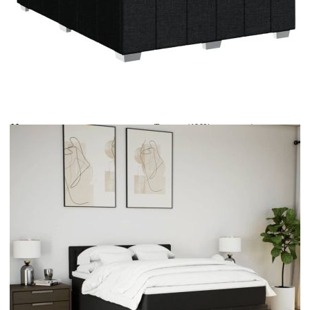
Време за доставка: 5 до 9 дни
Безплатна доставка до адрес при плащане по банков път
Цвят:
Бял
Материал:
Текстил (100% полиестер)
Размери:
160 x 200 x 5 см (Ш x Д x В)
EAN code:
8721102743177
Дължина:
55 см
Напрежение:
DC 5 V
Материал на пълнежа:
Пяна
Дължина на захранващия кабел:
30 м
Клас на защита:
IP65
Дължина на USB кабела:
150 см
Материал за пълнеж:
Покет пружини, пяна
Твърдост:
Средна
Купи на изплащане