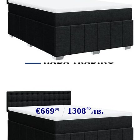
Tweet
Сподели
Боксспринг легло с матрак, черно,
160x200 см, плат
€669
1308
45
лв.
00
В наличност: 47 бр.