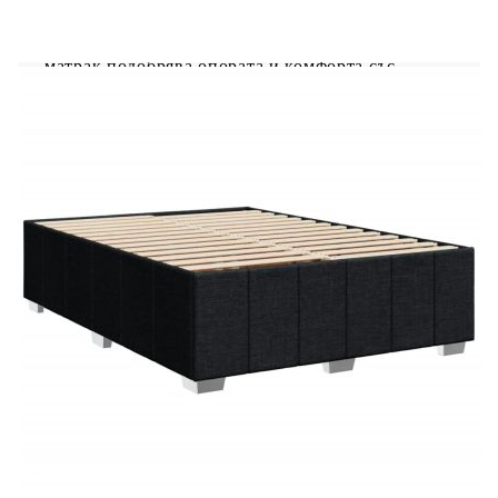
режимите, цветовете и яркостта, за да
подобрите атмосферата на вашето вътрешно
пространство.Удобен горен матрак: Този топ
матрак подобрява опората и комфорта със
своята мека, дишаща повърхност, като
същевременно удължава живота на вашия
матрак. Подвижният му калъф позволява лесно
изпиране, което прави поддръжката лесна.
Добре е да се знае:Продуктът има USB
конектор, който изисква сертифициран 5V USB
захранващ източник (не е включен).От
хигиенни съображения матракът не може да
бъде върнат, ако опаковката е отстранена или
отворена.Само частта със символ на ножица
може да бъде изрязана и само частта с USB ще
продължи да функционира както преди.
Рамка за легло с табла:
Цвят: Черен
Материал: Плат (100% полиестер),
шперплат, инженерно дърво, масивна борова
дървесина
Размери: 200 x 160 x 100,5 см (Д x Ш x В)