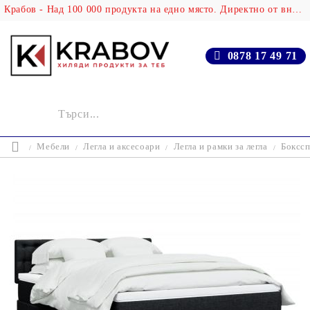
Крабов - Над 100 000 продукта на едно място. Директно от вносителя!
0878 17 49 71
Мебели
Легла и аксесоари
Легла и рамки за легла
Бокссп