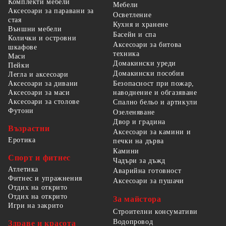
Комплекти мебели
Мебели
Аксесоари за паравани за
Осветление
стая
Кухня и хранене
Външни мебели
Басейн и спа
Колички и островни
Аксесоари за битова
шкафове
техника
Маси
Домакински уреди
Пейки
Домакински пособия
Легла и аксесоари
Безопасност при пожар,
Аксесоари за дивани
наводнение и обгазяване
Аксесоари за маси
Аксесоари за столове
Спално бельо и артикули
Футони
Озеленяване
Двор и градина
Възрастни
Аксесоари за камини и
Еротика
печки на дърва
Камини
Спорт и фитнес
Чадъри за дъжд
Атлетика
Аварийна готовност
Фитнес и упражнения
Аксесоари за пушачи
Отдих на открито
Отдих на открито
За майстора
Игри на закрито
Строителни консумативи
Водопровод
Здраве и красота