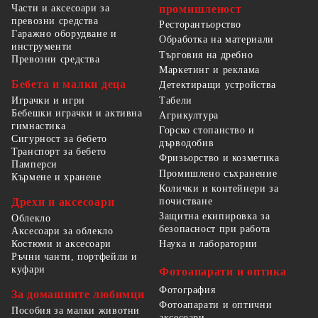
Части и аксесоари за
промишленост
превозни средства
Ресторантьорство
Гаражно оборудване и
Обработка на материали
инструменти
Търговия на дребно
Превозни средства
Маркетинг и реклама
Бебета и малки деца
Детектиращи устройства
Табели
Играчки и игри
Бебешки играчки и активна
Агрикултура
гимнастика
Горско стопанство и
Сигурност за бебето
дърводобив
Транспорт за бебето
Фризьорство и козметика
Памперси
Промишлено съхранение
Кърмене и хранене
Колички и контейнери за
Дрехи и аксесоари
почистване
Защитна екипировка за
Облекло
безопасност при работа
Аксесоари за облекло
Костюми и аксесоари
Наука и лаборатории
Ръчни чанти, портфейли и
куфари
Фотоапарати и оптика
Фотография
За домашните любимци
Фотоапарати и оптични
Пособия за малки животни
аксесоари