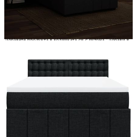
Предоставената таблица е с информационна цел.
Добавете продукта в количката си с бутона "Добави в
количката" и при поръчка ще можете да изберете броя
вноски на кредита.
Предоставената таблица е с информационна цел.
Добавете продукта в количката си с бутона "Добави в
количката" и при поръчка ще можете да изберете броя
вноски на кредита.
Когато плащате с NewPay, всъщност NewPay плаща
поръчката Ви вместо Вас. Вие я получавате и
разполагате с три начина да я платите към тях:
Отложено до 30 дни от момента на изпращане на
поръчката без оскъпяване. За покупки на стойност до
400 лв. / €204,52
Плащане на 4 вноски. Заплащате 20% от стойността на
поръчката си на момента с карта. Останалата сума се
разделя на 3 равни месечни вноски без оскъпяване. За
покупки на стойност до 1000 лв. / €511.31
Плащане на 6 вноски. Стойността на поръчката се
разпределя в 6 равни месечни вноски с оскъпяване. За
покупки на стойност до 2000 лв. / €1022.61