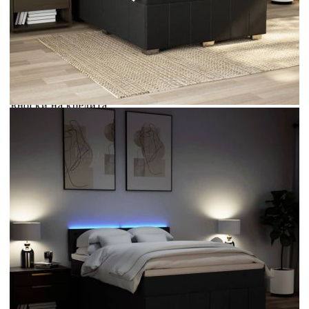
Credit calculator
Боксспринг легло с матрак, черно, 160x200 см, плат
Please select credit institution
Цена на продукта:
€669.00
Extraction of information from credit institutions
Предоставената таблица е с информационна цел.
Добавете продукта в количката си с бутона "Добави в
количката" и при поръчка ще можете да изберете броя
вноски на кредита.
Acest tabel are caracter informativ. Adăugați produsul în
coșul de cumpărături unde veți putea selecta detaliile
cererii de creditare.
Предоставената таблица е с информационна цел.
Добавете продукта в количката си с бутона "Добави в
количката" и при поръчка ще можете да изберете броя
вноски на кредита.
Предоставената таблица е с информационна цел.
Добавете продукта в количката си с бутона "Добави в
количката" и при поръчка ще можете да изберете броя
вноски на кредита.