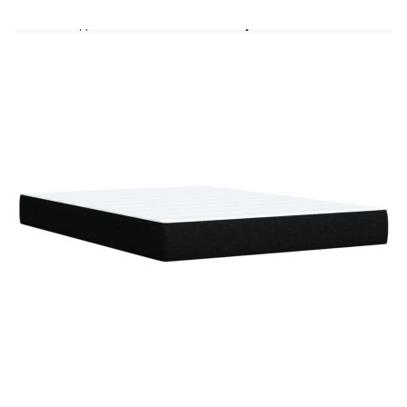
Удебелени пластмасови крака
Поддържащи крака от масивна борова
дървесина
Необходим е монтаж
Матрак:
Цвят: Бяло и черно
Материал: Текстил (100% полиестер)
Материал за пълнеж: Покет пружини, пяна
Твърдост: Средна
Размери: 160 x 200 x 20 см (Ш x Д x В)
Топ матрак:
Цвят: Бял
Материал: Текстил (100% полиестер)