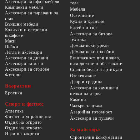
Аксесоари за офис мебели
тела
Комплекти мебели
Мебели
Аксесоари за паравани за
Осветление
стая
Кухня и хранене
Външни мебели
Басейн и спа
Колички и островни
Аксесоари за битова
шкафове
техника
Маси
Домакински уреди
Пейки
Домакински пособия
Легла и аксесоари
Безопасност при пожар,
Аксесоари за дивани
наводнение и обгазяване
Аксесоари за маси
Аксесоари за столове
Спално бельо и артикули
Футони
Озеленяване
Двор и градина
Възрастни
Аксесоари за камини и
Еротика
печки на дърва
Камини
Спорт и фитнес
Чадъри за дъжд
Атлетика
Аварийна готовност
Фитнес и упражнения
Аксесоари за пушачи
Отдих на открито
Отдих на открито
За майстора
Игри на закрито
Строителни консумативи