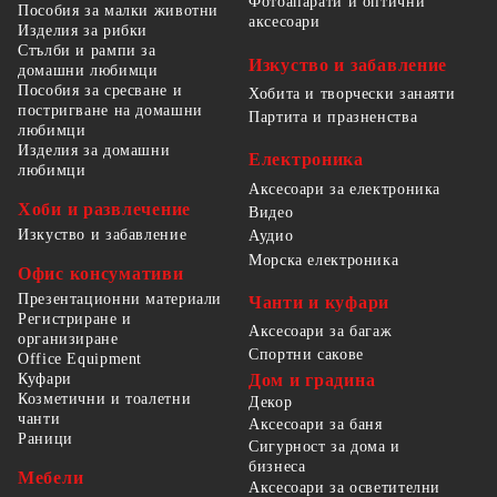
Фотоапарати и оптични
Пособия за малки животни
аксесоари
Изделия за рибки
Стълби и рампи за
Изкуство и забавление
домашни любимци
Пособия за сресване и
Хобита и творчески занаяти
постригване на домашни
Партита и празненства
любимци
Изделия за домашни
Електроника
любимци
Аксесоари за електроника
Хоби и развлечение
Видео
Изкуство и забавление
Аудио
Морска електроника
Офис консумативи
Презентационни материали
Чанти и куфари
Регистриране и
Аксесоари за багаж
организиране
Спортни сакове
Office Equipment
Куфари
Дом и градина
Козметични и тоалетни
Декор
чанти
Аксесоари за баня
Раници
Сигурност за дома и
бизнеса
Мебели
Аксесоари за осветителни