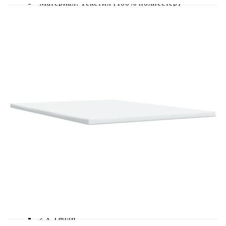
Материал: Текстил (100% полиестер)
Материал на пълнежа: Пяна
Размери: 160 x 200 x 5 см (Ш x Д x В)
Калъфът се сваля и пере в перална машина
LED лента:
Дължина: 55 см
Напрежение: DC 5 V
Дължина на USB кабела: 150 см
Дължина на захранващия кабел: 30 м
Клас на защита: IP65
Със символ за рязане с ножица
Доставката съдържа:
1 x Рамка за легло
2 x Табли