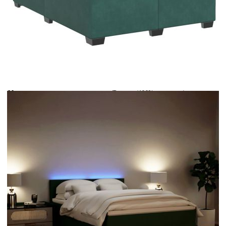
Време за доставка: 5 до 9 дни
Безплатна доставка до адрес при плащане по банков път
Цвят:
Бял
Материал:
Текстил (100% полиестер)
Размери:
160 x 200 x 5 см (Ш x Д x В)
EAN code:
8721102735332
Дължина:
55 см
Напрежение:
DC 5 V
Материал на пълнежа:
Пяна
Дължина на захранващия кабел:
30 м
Клас на защита:
IP65
Дължина на USB кабела:
150 см
Материал за пълнеж:
Покет пружини, пяна
Твърдост:
Средна
Купи на изплащане