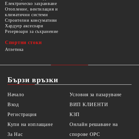
Електрическо захранване
Отопление, вентилация и
климатични системи
Строителни консумативи
Хардуер аксесоари
Резервоари за съхранение
Спортни стоки
Атлетика
Бързи връзки
Начало
Условия за пазаруване
Вход
ВИП КЛИЕНТИ
Регистрация
КЗП
Купи на изплащане
Онлайн решаване на
За Нас
спорове OPC