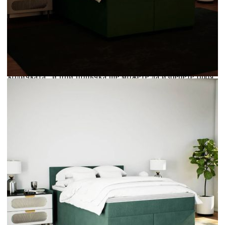
Credit calculator
Боксспринг легло с матрак, тъмнозелено, 160x200 см,
кадифе
Please select credit institution
Цена на продукта:
€554.00
Extraction of information from credit institutions
Предоставената таблица е с информационна цел.
Добавете продукта в количката си с бутона "Добави в
количката" и при поръчка ще можете да изберете броя
вноски на кредита.
Acest tabel are caracter informativ. Adăugați produsul în
coșul de cumpărături unde veți putea selecta detaliile
cererii de creditare.
Предоставената таблица е с информационна цел.
Добавете продукта в количката си с бутона "Добави в
количката" и при поръчка ще можете да изберете броя
вноски на кредита.
Предоставената таблица е с информационна цел.
Добавете продукта в количката си с бутона "Добави в
количката" и при поръчка ще можете да изберете броя
вноски на кредита.