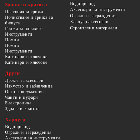
Водопровод
Здраве и красота
Аксесоари за инструменти
Персонална грижа
Огради и заграждения
Почистване и грижа за
Хардуер аксесоари
бижута
Строителни материали
Грижа за здравето
Инструменти
Помпи
Помпи
Инструменти
Катинари и ключове
Катинари и ключове
Други
Дрехи и аксесоари
Изкуство и забавление
Офис консумативи
Чанти и куфари
Електроника
Здраве и красота
Хардуер
Водопровод
Огради и заграждения
Аксесоари за инструменти