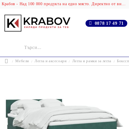
Крабов - Над 100 000 продукта на едно място. Директно от вносителя!
0878 17 49 71
Мебели
Легла и аксесоари
Легла и рамки за легла
Бокссп