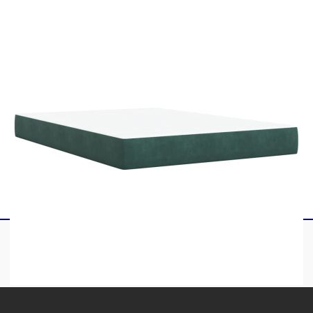
1 x Матрак
1 х Топ матрак
2 x LED ленти
Този продукт се захранва с DC 5V, но
сертифицираният 5V USB източник на
захранване не е включен в комплекта. По-
високото напрежение може да доведе до
прегряване на устройството и да доведе до
повреда на устройството и потенциален риск от
прегряване и пожар.