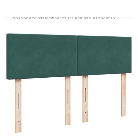
регулират, за да се създаде персонализирано
светлинно шоу. Можете да персонализирате
режимите, цветовете и яркостта, за да
подобрите атмосферата на вашето вътрешно
пространство.Удобен горен матрак: Този топ
матрак подобрява опората и комфорта със
своята мека, дишаща повърхност, като
същевременно удължава живота на вашия
матрак. Подвижният му калъф позволява лесно
изпиране, което прави поддръжката лесна.
Добре е да се знае:Продуктът има USB
конектор, който изисква сертифициран 5V USB
захранващ източник (не е включен).От
хигиенни съображения матракът не може да
бъде върнат, ако опаковката е отстранена или
отворена.Само частта със символ на ножица
може да бъде изрязана и само частта с USB ще
продължи да функционира както преди.
Рамка за легло с табла:
Цвят: Тъмнозелен
Материал: Кадифе (100% полиестер),
шперплат, инженерно дърво, масивна борова
дървесина