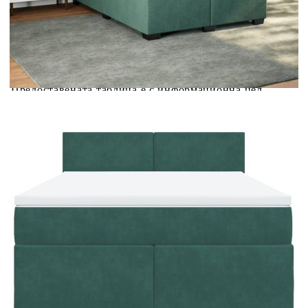
Предоставената таблица е с информационна цел.
Добавете продукта в количката си с бутона "Добави в
количката" и при поръчка ще можете да изберете броя
вноски на кредита.
Предоставената таблица е с информационна цел.
Добавете продукта в количката си с бутона "Добави в
количката" и при поръчка ще можете да изберете броя
вноски на кредита.
Когато плащате с NewPay, всъщност NewPay плаща
поръчката Ви вместо Вас. Вие я получавате и
разполагате с три начина да я платите към тях:
Отложено до 30 дни от момента на изпращане на
поръчката без оскъпяване. За покупки на стойност до
400 лв. / €204,52
Плащане на 4 вноски. Заплащате 20% от стойността на
поръчката си на момента с карта. Останалата сума се
разделя на 3 равни месечни вноски без оскъпяване. За
покупки на стойност до 1000 лв. / €511.31
Плащане на 6 вноски. Стойността на поръчката се
разпределя в 6 равни месечни вноски с оскъпяване. За
покупки на стойност до 2000 лв. / €1022.61