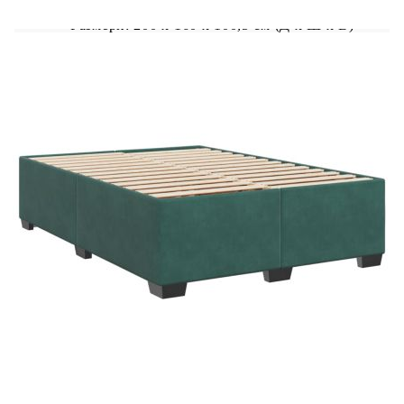
Размери: 200 x 160 x 100,5 см (Д x Ш x В)
Удебелени пластмасови крака
Поддържащи крака от масивна борова
дървесина
Необходим е монтаж
Матрак:
Цвят: Бяло и тъмнозелено
Материал: Кадифе (100% полиестер)
Материал за пълнеж: Покет пружини, пяна
Твърдост: Средна
Размери: 160 x 200 x 20 см (Ш x Д x В)
Топ матрак:
Цвят: Бял