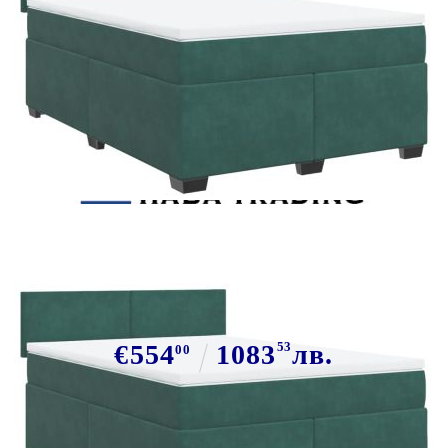
Tweet
Сподели
Боксспринг легло с матрак,
тъмнозелено, 160x200 см, кадифе
€554
1083
53
лв.
00
В наличност: 10 бр.