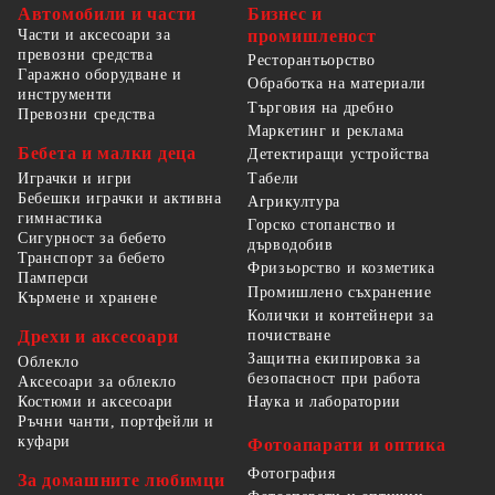
Автомобили и части
Бизнес и
Части и аксесоари за
промишленост
превозни средства
Ресторантьорство
Гаражно оборудване и
Обработка на материали
инструменти
Търговия на дребно
Превозни средства
Маркетинг и реклама
Бебета и малки деца
Детектиращи устройства
Табели
Играчки и игри
Бебешки играчки и активна
Агрикултура
гимнастика
Горско стопанство и
Сигурност за бебето
дърводобив
Транспорт за бебето
Фризьорство и козметика
Памперси
Промишлено съхранение
Кърмене и хранене
Колички и контейнери за
Дрехи и аксесоари
почистване
Защитна екипировка за
Облекло
безопасност при работа
Аксесоари за облекло
Костюми и аксесоари
Наука и лаборатории
Ръчни чанти, портфейли и
куфари
Фотоапарати и оптика
Фотография
За домашните любимци