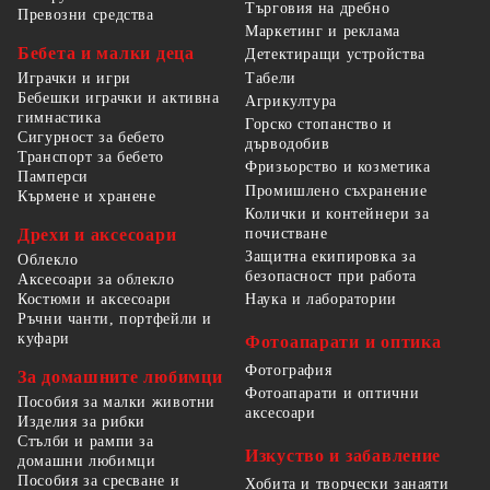
Търговия на дребно
Превозни средства
Маркетинг и реклама
Бебета и малки деца
Детектиращи устройства
Табели
Играчки и игри
Бебешки играчки и активна
Агрикултура
гимнастика
Горско стопанство и
Сигурност за бебето
дърводобив
Транспорт за бебето
Фризьорство и козметика
Памперси
Промишлено съхранение
Кърмене и хранене
Колички и контейнери за
Дрехи и аксесоари
почистване
Защитна екипировка за
Облекло
безопасност при работа
Аксесоари за облекло
Костюми и аксесоари
Наука и лаборатории
Ръчни чанти, портфейли и
куфари
Фотоапарати и оптика
Фотография
За домашните любимци
Фотоапарати и оптични
Пособия за малки животни
аксесоари
Изделия за рибки
Стълби и рампи за
Изкуство и забавление
домашни любимци
Пособия за сресване и
Хобита и творчески занаяти