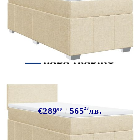
Tweet
Сподели
Боксспринг легло с матрак,
кремава, 80x200 см, плат
€289
565
23
лв.
00
В наличност: 8 бр.