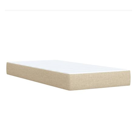
Удебелени пластмасови крака
Необходим е монтаж
Матрак:
Цвят: Бяло и кремаво
Материал: Текстил (100% полиестер)
Материал за пълнеж: Покет пружини, пяна
Твърдост: Средна
Размери: 80 x 200 x 20 см (Ш x Д x В)
Топ матрак:
Цвят: Бял
Материал: Текстил (100% полиестер)
Материал на пълнежа: Пяна
Размери: 80 x 200 x 5 см (Ш x Д x В)