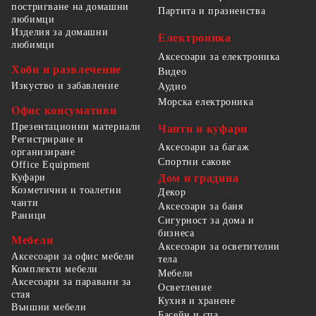
постригване на домашни
Партита и празненства
любимци
Изделия за домашни
Електроника
любимци
Аксесоари за електроника
Хоби и развлечение
Видео
Изкуство и забавление
Аудио
Морска електроника
Офис консумативи
Презентационни материали
Чанти и куфари
Регистриране и
Аксесоари за багаж
организиране
Спортни сакове
Office Equipment
Куфари
Дом и градина
Козметични и тоалетни
Декор
чанти
Аксесоари за баня
Раници
Сигурност за дома и
бизнеса
Мебели
Аксесоари за осветителни
Аксесоари за офис мебели
тела
Комплекти мебели
Мебели
Аксесоари за паравани за
Осветление
стая
Кухня и хранене
Външни мебели
Басейн и спа