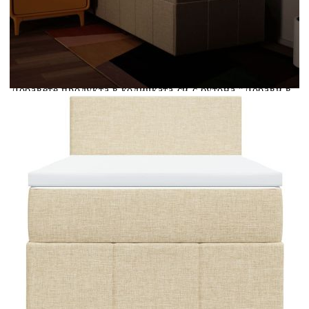
Предоставената таблица е с информационна цел.
Добавете продукта в количката си с бутона "Добави в
количката" и при поръчка ще можете да изберете броя
вноски на кредита.
Предоставената таблица е с информационна цел.
Добавете продукта в количката си с бутона "Добави в
количката" и при поръчка ще можете да изберете броя
вноски на кредита.
Когато плащате с NewPay, всъщност NewPay плаща
поръчката Ви вместо Вас. Вие я получавате и
разполагате с три начина да я платите към тях:
Отложено до 30 дни от момента на изпращане на
поръчката без оскъпяване. За покупки на стойност до
400 лв. / €204,52
Плащане на 4 вноски. Заплащате 20% от стойността на
поръчката си на момента с карта. Останалата сума се
разделя на 3 равни месечни вноски без оскъпяване. За
покупки на стойност до 1000 лв. / €511.31
Плащане на 6 вноски. Стойността на поръчката се
разпределя в 6 равни месечни вноски с оскъпяване. За
покупки на стойност до 2000 лв. / €1022.61