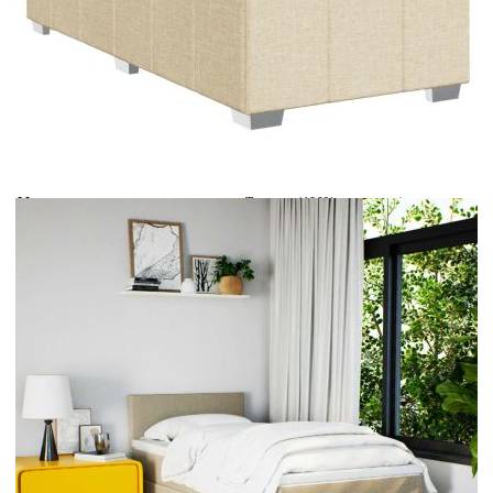
Време за доставка: 5 до 9 дни
Безплатна доставка до адрес при плащане по банков път
Цвят:
Бял
Материал:
Текстил (100% полиестер)
Размери:
80 x 200 x 5 см (Ш x Д x В)
EAN code:
8721102740756
Дължина:
55 см
Напрежение:
DC 5 V
Материал на пълнежа:
Пяна
Дължина на захранващия кабел:
30 м
Клас на защита:
IP65
Дължина на USB кабела:
150 см
Материал за пълнеж:
Покет пружини, пяна
Твърдост:
Средна
Купи на изплащане