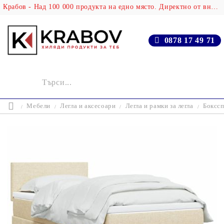
Крабов - Над 100 000 продукта на едно място. Директно от вносителя!
0878 17 49 71
Мебели
Легла и аксесоари
Легла и рамки за легла
Бокссп