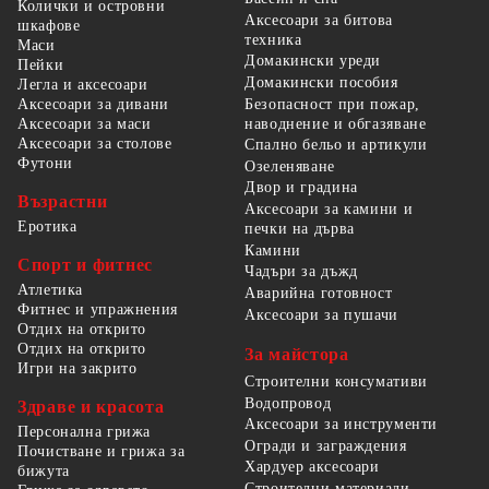
Колички и островни
Аксесоари за битова
шкафове
техника
Маси
Домакински уреди
Пейки
Домакински пособия
Легла и аксесоари
Безопасност при пожар,
Аксесоари за дивани
наводнение и обгазяване
Аксесоари за маси
Аксесоари за столове
Спално бельо и артикули
Футони
Озеленяване
Двор и градина
Възрастни
Аксесоари за камини и
Еротика
печки на дърва
Камини
Спорт и фитнес
Чадъри за дъжд
Атлетика
Аварийна готовност
Фитнес и упражнения
Аксесоари за пушачи
Отдих на открито
Отдих на открито
За майстора
Игри на закрито
Строителни консумативи
Водопровод
Здраве и красота
Аксесоари за инструменти
Персонална грижа
Огради и заграждения
Почистване и грижа за
Хардуер аксесоари
бижута
Строителни материали