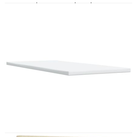
Калъфът се сваля и пере в перална машина
LED лента:
Дължина: 55 см
Напрежение: DC 5 V
Дължина на USB кабела: 150 см
Дължина на захранващия кабел: 30 м
Клас на защита: IP65
Със символ за рязане с ножица
Доставката съдържа:
1 x Рамка за легло
1 x Табла
1 x Матрак
1 х Топ матрак
1 x LED лента