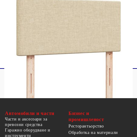
Този продукт се захранва с DC 5V, но
сертифицираният 5V USB източник на
захранване не е включен в комплекта. По-
високото напрежение може да доведе до
прегряване на устройството и да доведе до
повреда на устройството и потенциален риск от
прегряване и пожар.
Автомобили и части
Бизнес и
Части и аксесоари за
промишленост
превозни средства
Ресторантьорство
Гаражно оборудване и
Обработка на материали
инструменти