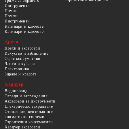
Грижа за здравето
Инструменти
Помпи
Помпи
Инструменти
Катинари и ключове
Катинари и ключове
Други
Дрехи и аксесоари
Изкуство и забавление
Офис консумативи
Чанти и куфари
Електроника
Здраве и красота
Хардуер
Водопровод
Огради и заграждения
Аксесоари за инструменти
Електрическо захранване
Отопление, вентилация и
климатични системи
Строителни консумативи
Хардуер аксесоари