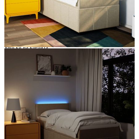
Credit calculator
Боксспринг легло с матрак, кремава, 80x200 см, плат
Please select credit institution
Цена на продукта:
€289.00
Extraction of information from credit institutions
Предоставената таблица е с информационна цел.
Добавете продукта в количката си с бутона "Добави в
количката" и при поръчка ще можете да изберете броя
вноски на кредита.
Acest tabel are caracter informativ. Adăugați produsul în
coșul de cumpărături unde veți putea selecta detaliile
cererii de creditare.
Предоставената таблица е с информационна цел.
Добавете продукта в количката си с бутона "Добави в
количката" и при поръчка ще можете да изберете броя
вноски на кредита.
Предоставената таблица е с информационна цел.
Добавете продукта в количката си с бутона "Добави в
количката" и при поръчка ще можете да изберете броя
вноски на кредита.