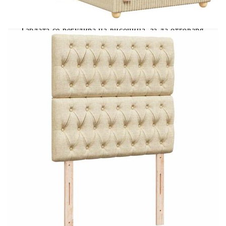
режимите, цветовете и яркостта, за да
подобрите атмосферата на вашето вътрешно
пространство. Табла с регулируема височина:
Таблата се регулира на височина, за да отговаря
на вашите предпочитания. Удобен горен матрак:
Този топ матрак подобрява опората и комфорта
със своята мека, дишаща повърхност, като
същевременно удължава живота на вашия
матрак. Подвижният му калъф позволява лесно
изпиране, което прави поддръжката лесна.
Добре е да се знае: Продуктът има USB
конектор, който изисква сертифициран 5V USB
захранващ източник (не е включен). От
хигиенни съображения матракът не може да
бъде върнат, ако опаковката е отстранена или
отворена. Само частта със символ на ножица
може да бъде изрязана и само частта с USB ще
продължи да функционира както преди.
Рамка за легло с табла:
Цвят: Кремав
Материал: Плат (100% полиестер),
шперплат, инженерно дърво