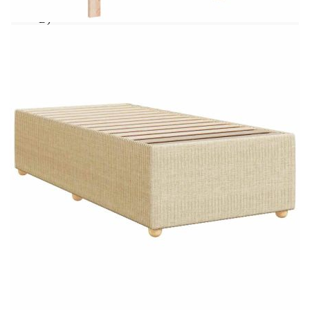
Размери: 200 x 80 x 140,5/150,5 см (Д x Ш x
В)
Удебелени пластмасови крака
Необходим е монтаж
Матрак:
Цвят: Бяло и кремаво
Материал: Текстил (100% полиестер)
Материал за пълнеж: Покет пружини, пяна
Твърдост: Средна
Размери: 80 x 200 x 20 см (Ш x Д x В)
Топ матрак:
Цвят: Бял
Материал: Текстил (100% полиестер)
Материал на пълнежа: Пяна