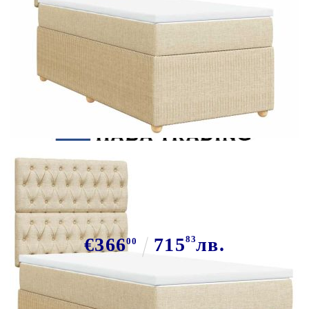
Tweet
Сподели
Боксспринг легло с матрак,
кремава, 80x200 см, плат
€366
715
83
лв.
00
В наличност: 16 бр.