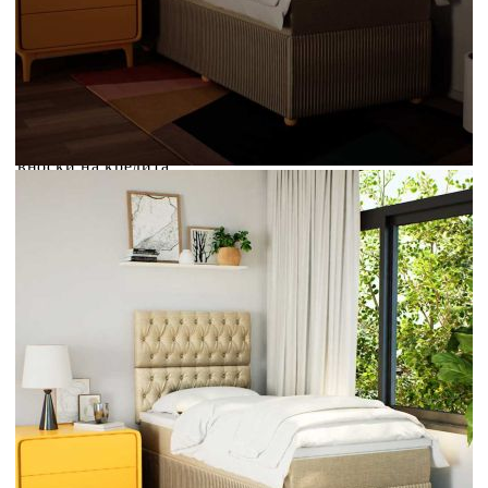
Credit calculator
Боксспринг легло с матрак, кремава, 80x200 см, плат
Please select credit institution
Цена на продукта:
€366.00
Extraction of information from credit institutions
Предоставената таблица е с информационна цел.
Добавете продукта в количката си с бутона "Добави в
количката" и при поръчка ще можете да изберете броя
вноски на кредита.
Acest tabel are caracter informativ. Adăugați produsul în
coșul de cumpărături unde veți putea selecta detaliile
cererii de creditare.
Предоставената таблица е с информационна цел.
Добавете продукта в количката си с бутона "Добави в
количката" и при поръчка ще можете да изберете броя
вноски на кредита.
Предоставената таблица е с информационна цел.
Добавете продукта в количката си с бутона "Добави в
количката" и при поръчка ще можете да изберете броя
вноски на кредита.