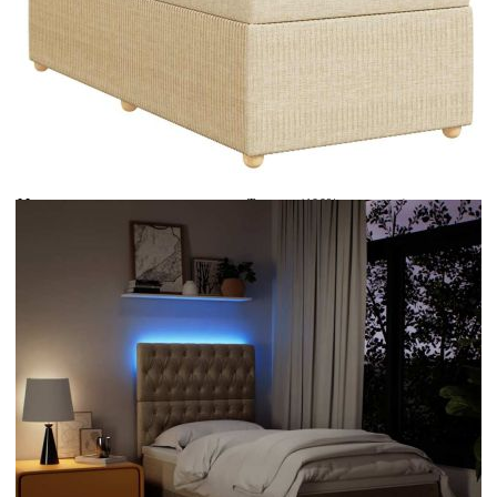
Време за доставка: 5 до 9 дни
Безплатна доставка до адрес при плащане по банков път
Цвят:
Бял
Материал:
Текстил (100% полиестер)
Размери:
80 x 200 x 5 см (Ш x Д x В)
EAN code:
8721102790775
Дължина:
55 см
Напрежение:
DC 5 V
Материал на пълнежа:
Пяна
Дължина на захранващия кабел:
30 м
Клас на защита:
IP65
Дължина на USB кабела:
150 см
Материал за пълнеж:
Покет пружини, пяна
Твърдост:
Средна
Купи на изплащане