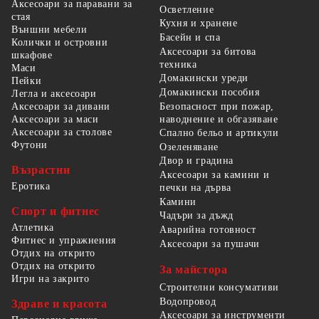
Аксесоари за паравани за
Осветление
стая
Кухня и хранене
Външни мебели
Басейн и спа
Колички и островни
Аксесоари за битова
шкафове
техника
Маси
Домакински уреди
Пейки
Домакински пособия
Легла и аксесоари
Безопасност при пожар,
Аксесоари за дивани
наводнение и обгазяване
Аксесоари за маси
Аксесоари за столове
Спално бельо и артикули
Футони
Озеленяване
Двор и градина
Възрастни
Аксесоари за камини и
Еротика
печки на дърва
Камини
Спорт и фитнес
Чадъри за дъжд
Атлетика
Аварийна готовност
Фитнес и упражнения
Аксесоари за пушачи
Отдих на открито
Отдих на открито
За майстора
Игри на закрито
Строителни консумативи
Водопровод
Здраве и красота
Аксесоари за инструменти