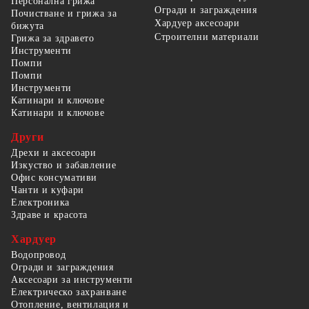
Персонална грижа
Огради и заграждения
Почистване и грижа за
Хардуер аксесоари
бижута
Строителни материали
Грижа за здравето
Инструменти
Помпи
Помпи
Инструменти
Катинари и ключове
Катинари и ключове
Други
Дрехи и аксесоари
Изкуство и забавление
Офис консумативи
Чанти и куфари
Електроника
Здраве и красота
Хардуер
Водопровод
Огради и заграждения
Аксесоари за инструменти
Електрическо захранване
Отопление, вентилация и