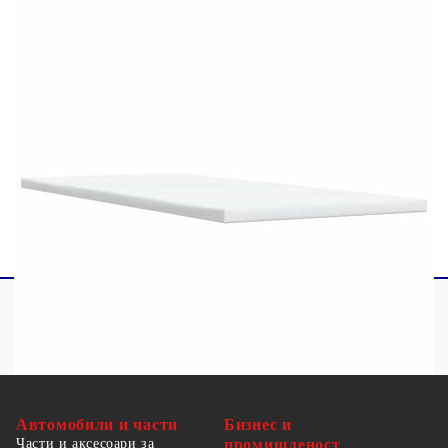
1 х Топ матрак
1 x LED лента
Този продукт се захранва с DC 5V, но
сертифицираният 5V USB източник на
захранване не е включен в комплекта. По-
високото напрежение може да доведе до
прегряване на устройството и да доведе до
повреда на устройството и потенциален риск от
прегряване и пожар.
Автомобили и части
Бизнес и
Части и аксесоари за
промишленост