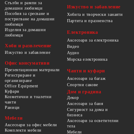
Стълби и рампи за
Изкуство и забавление
домашни любимци
Пособия за сресване и
Хобита и творчески занаяти
постригване на домашни
Партита и празненства
любимци
Изделия за домашни
Електроника
любимци
Аксесоари за електроника
Хоби и развлечение
Видео
Изкуство и забавление
Аудио
Морска електроника
Офис консумативи
Презентационни материали
Чанти и куфари
Регистриране и
Аксесоари за багаж
организиране
Спортни сакове
Office Equipment
Куфари
Дом и градина
Козметични и тоалетни
Декор
чанти
Аксесоари за баня
Раници
Сигурност за дома и
бизнеса
Мебели
Аксесоари за осветителни
Аксесоари за офис мебели
тела
Комплекти мебели
Мебели