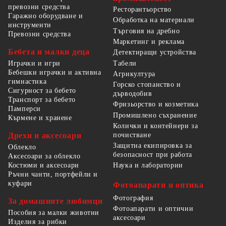
превозни средства
Ресторантьорство
Гаражно оборудване и
Обработка на материали
инструменти
Търговия на дребно
Превозни средства
Маркетинг и реклама
Бебета и малки деца
Детектиращи устройства
Табели
Играчки и игри
Бебешки играчки и активна
Агрикултура
гимнастика
Горско стопанство и
Сигурност за бебето
дърводобив
Транспорт за бебето
Фризьорство и козметика
Памперси
Промишлено съхранение
Кърмене и хранене
Колички и контейнери за
Дрехи и аксесоари
почистване
Защитна екипировка за
Облекло
безопасност при работа
Аксесоари за облекло
Костюми и аксесоари
Наука и лаборатории
Ръчни чанти, портфейли и
куфари
Фотоапарати и оптика
Фотография
За домашните любимци
Фотоапарати и оптични
Пособия за малки животни
аксесоари
Изделия за рибки