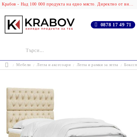
Крабов - Над 100 000 продукта на едно място. Директно от вносителя!
0878 17 49 71
Мебели
Легла и аксесоари
Легла и рамки за легла
Бокссп