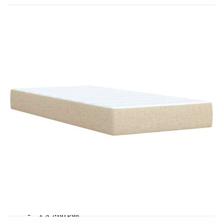
Размери: 80 x 200 x 5 см (Ш x Д x В)
Калъфът се сваля и пере в перална машина
LED лента:
Дължина: 55 см
Напрежение: DC 5 V
Дължина на USB кабела: 150 см
Дължина на захранващия кабел: 30 м
Клас на защита: IP65
Със символ за рязане с ножица
Доставката съдържа:
1 x Рамка за легло
1 x Табла
1 x Матрак