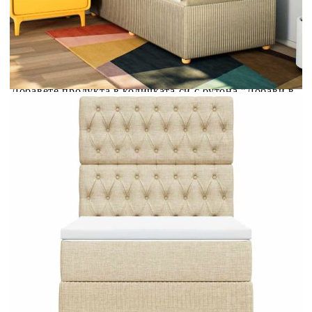
Предоставената таблица е с информационна цел.
Добавете продукта в количката си с бутона "Добави в
количката" и при поръчка ще можете да изберете броя
вноски на кредита.
Предоставената таблица е с информационна цел.
Добавете продукта в количката си с бутона "Добави в
количката" и при поръчка ще можете да изберете броя
вноски на кредита.
Когато плащате с NewPay, всъщност NewPay плаща
поръчката Ви вместо Вас. Вие я получавате и
разполагате с три начина да я платите към тях:
Отложено до 30 дни от момента на изпращане на
поръчката без оскъпяване. За покупки на стойност до
400 лв. / €204,52
Плащане на 4 вноски. Заплащате 20% от стойността на
поръчката си на момента с карта. Останалата сума се
разделя на 3 равни месечни вноски без оскъпяване. За
покупки на стойност до 1000 лв. / €511.31
Плащане на 6 вноски. Стойността на поръчката се
разпределя в 6 равни месечни вноски с оскъпяване. За
покупки на стойност до 2000 лв. / €1022.61