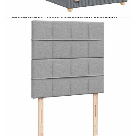
светлинно шоу. Можете да персонализирате
режимите, цветовете и яркостта, за да
подобрите атмосферата на вашето вътрешно
пространство. Табла с регулируема височина:
Таблата се регулира на височина, за да отговаря
на вашите предпочитания. Удобен горен матрак:
Този топ матрак подобрява опората и комфорта
със своята мека, дишаща повърхност, като
същевременно удължава живота на вашия
матрак. Подвижният му калъф позволява лесно
изпиране, което прави поддръжката лесна.
Добре е да се знае: Продуктът има USB
конектор, който изисква сертифициран 5V USB
захранващ източник (не е включен). От
хигиенни съображения матракът не може да
бъде върнат, ако опаковката е отстранена или
отворена. Само частта със символ на ножица
може да бъде изрязана и само частта с USB ще
продължи да функционира както преди.
Рамка за легло с табла:
Цвят: Светлосив
Материал: Плат (100% полиестер),
шперплат, инженерно дърво