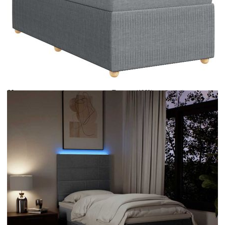
Време за доставка: 5 до 9 дни
Безплатна доставка до адрес при плащане по банков път
Цвят:
Бял
Материал:
Текстил (100% полиестер)
Размери:
80 x 200 x 5 см (Ш x Д x В)
EAN code:
8721102790652
Дължина:
55 см
Напрежение:
DC 5 V
Материал на пълнежа:
Пяна
Дължина на захранващия кабел:
30 м
Клас на защита:
IP65
Дължина на USB кабела:
150 см
Материал за пълнеж:
Покет пружини, пяна
Твърдост:
Средна
Купи на изплащане