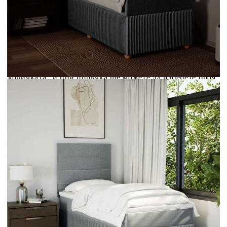
Credit calculator
Боксспринг легло с матрак, светлосиво, 80x200 см,
плат
Please select credit institution
Цена на продукта:
€354.00
Extraction of information from credit institutions
Предоставената таблица е с информационна цел.
Добавете продукта в количката си с бутона "Добави в
количката" и при поръчка ще можете да изберете броя
вноски на кредита.
Acest tabel are caracter informativ. Adăugați produsul în
coșul de cumpărături unde veți putea selecta detaliile
cererii de creditare.
Предоставената таблица е с информационна цел.
Добавете продукта в количката си с бутона "Добави в
количката" и при поръчка ще можете да изберете броя
вноски на кредита.
Предоставената таблица е с информационна цел.
Добавете продукта в количката си с бутона "Добави в
количката" и при поръчка ще можете да изберете броя
вноски на кредита.