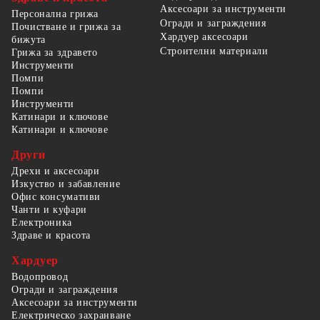
Аксесоари за инструменти
Персонална грижа
Огради и заграждения
Почистване и грижа за
Хардуер аксесоари
бижута
Строителни материали
Грижа за здравето
Инструменти
Помпи
Помпи
Инструменти
Катинари и ключове
Катинари и ключове
Други
Дрехи и аксесоари
Изкуство и забавление
Офис консумативи
Чанти и куфари
Електроника
Здраве и красота
Хардуер
Водопровод
Огради и заграждения
Аксесоари за инструменти
Електрическо захранване