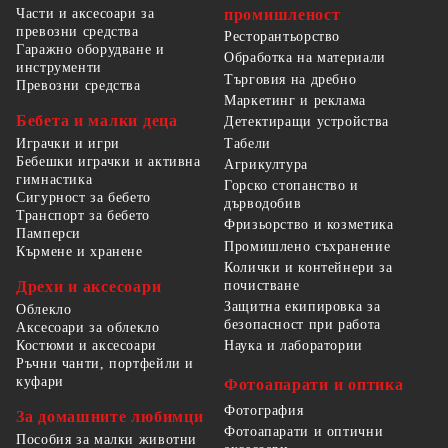
Части и аксесоари за
промишленост
превозни средства
Ресторантьорство
Гаражно оборудване и
Обработка на материали
инструменти
Търговия на дребно
Превозни средства
Маркетинг и реклама
Бебета и малки деца
Детектиращи устройства
Табели
Играчки и игри
Бебешки играчки и активна
Агрикултура
гимнастика
Горско стопанство и
Сигурност за бебето
дърводобив
Транспорт за бебето
Фризьорство и козметика
Памперси
Промишлено съхранение
Кърмене и хранене
Колички и контейнери за
Дрехи и аксесоари
почистване
Защитна екипировка за
Облекло
безопасност при работа
Аксесоари за облекло
Костюми и аксесоари
Наука и лаборатории
Ръчни чанти, портфейли и
куфари
Фотоапарати и оптика
Фотография
За домашните любимци
Фотоапарати и оптични
Пособия за малки животни