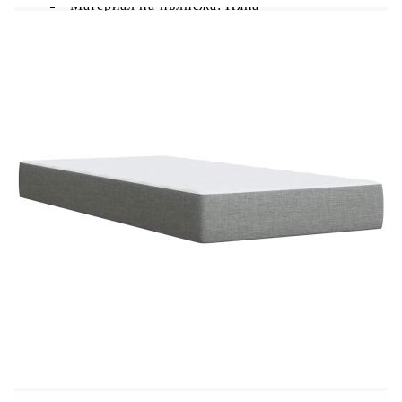
Материал на пълнежа: Пяна
Размери: 80 x 200 x 5 см (Ш x Д x В)
Калъфът се сваля и пере в перална машина
LED лента:
Дължина: 55 см
Напрежение: DC 5 V
Дължина на USB кабела: 150 см
Дължина на захранващия кабел: 30 м
Клас на защита: IP65
Със символ за рязане с ножица
Доставката съдържа:
1 x Рамка за легло
1 x Табла
1 x Матрак