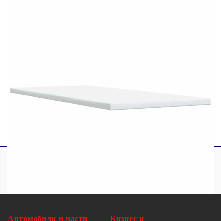
1 х Топ матрак
1 x LED лента
Този продукт се захранва с DC 5V, но
сертифицираният 5V USB източник на
захранване не е включен в комплекта. По-
високото напрежение може да доведе до
прегряване на устройството и да доведе до
повреда на устройството и потенциален риск от
прегряване и пожар.
Автомобили и части
Бизнес и