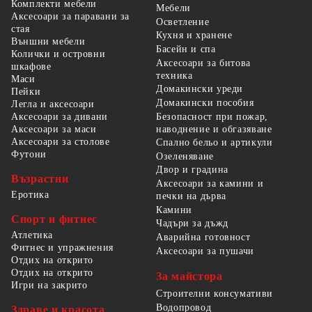
Комплекти мебели
Мебели
Аксесоари за паравани за
Осветление
стая
Кухня и хранене
Външни мебели
Басейн и спа
Колички и островни
Аксесоари за битова
шкафове
техника
Маси
Домакински уреди
Пейки
Домакински пособия
Легла и аксесоари
Безопасност при пожар,
Аксесоари за дивани
наводнение и обгазяване
Аксесоари за маси
Аксесоари за столове
Спално бельо и артикули
Футони
Озеленяване
Двор и градина
Възрастни
Аксесоари за камини и
Еротика
печки на дърва
Камини
Спорт и фитнес
Чадъри за дъжд
Атлетика
Аварийна готовност
Фитнес и упражнения
Аксесоари за пушачи
Отдих на открито
Отдих на открито
За майстора
Игри на закрито
Строителни консумативи
Водопровод
Здраве и красота