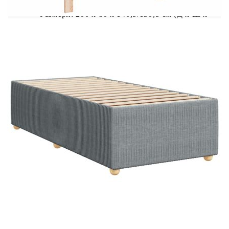
Размери: 200 x 80 x 140,5/150,5 см (Д x Ш x
В)
Удебелени пластмасови крака
Необходим е монтаж
Матрак:
Цвят: Бяло и светлосиво
Материал: Текстил (100% полиестер)
Материал за пълнеж: Покет пружини, пяна
Твърдост: Средна
Размери: 80 x 200 x 20 см (Ш x Д x В)
Топ матрак:
Цвят: Бял
Материал: Текстил (100% полиестер)