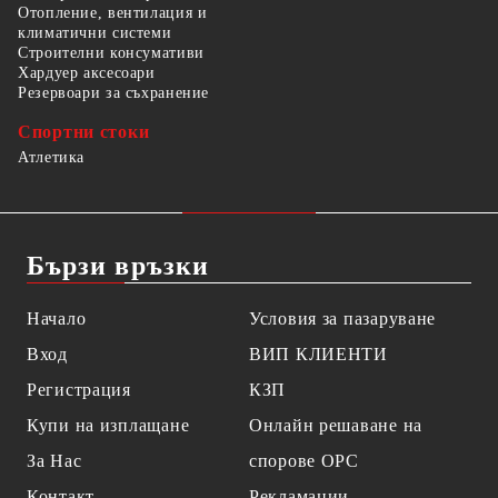
Отопление, вентилация и
климатични системи
Строителни консумативи
Хардуер аксесоари
Резервоари за съхранение
Спортни стоки
Атлетика
Бързи връзки
Начало
Условия за пазаруване
Вход
ВИП КЛИЕНТИ
Регистрация
КЗП
Купи на изплащане
Онлайн решаване на
За Нас
спорове OPC
Контакт
Рекламации