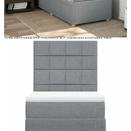
Предоставената таблица е с информационна цел.
Добавете продукта в количката си с бутона "Добави в
количката" и при поръчка ще можете да изберете броя
вноски на кредита.
Предоставената таблица е с информационна цел.
Добавете продукта в количката си с бутона "Добави в
количката" и при поръчка ще можете да изберете броя
вноски на кредита.
Когато плащате с NewPay, всъщност NewPay плаща
поръчката Ви вместо Вас. Вие я получавате и
разполагате с три начина да я платите към тях:
Отложено до 30 дни от момента на изпращане на
поръчката без оскъпяване. За покупки на стойност до
400 лв. / €204,52
Плащане на 4 вноски. Заплащате 20% от стойността на
поръчката си на момента с карта. Останалата сума се
разделя на 3 равни месечни вноски без оскъпяване. За
покупки на стойност до 1000 лв. / €511.31
Плащане на 6 вноски. Стойността на поръчката се
разпределя в 6 равни месечни вноски с оскъпяване. За
покупки на стойност до 2000 лв. / €1022.61