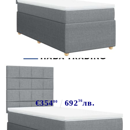
Tweet
Сподели
Боксспринг легло с матрак,
светлосиво, 80x200 см, плат
€354
692
36
лв.
00
В наличност: 55 бр.