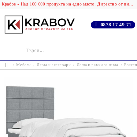
Крабов - Над 100 000 продукта на едно място. Директно от вносителя!
0878 17 49 71
Мебели
Легла и аксесоари
Легла и рамки за легла
Бокссп