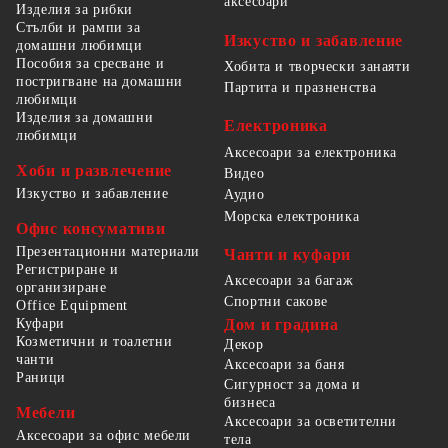
аксесоари
Изделия за рибки
Стълби и рампи за
Изкуство и забавление
домашни любимци
Пособия за сресване и
Хобита и творчески занаяти
постригване на домашни
Партита и празненства
любимци
Изделия за домашни
Електроника
любимци
Аксесоари за електроника
Хоби и развлечение
Видео
Изкуство и забавление
Аудио
Морска електроника
Офис консумативи
Презентационни материали
Чанти и куфари
Регистриране и
Аксесоари за багаж
организиране
Спортни сакове
Office Equipment
Куфари
Дом и градина
Козметични и тоалетни
Декор
чанти
Аксесоари за баня
Раници
Сигурност за дома и
бизнеса
Мебели
Аксесоари за осветителни
Аксесоари за офис мебели
тела