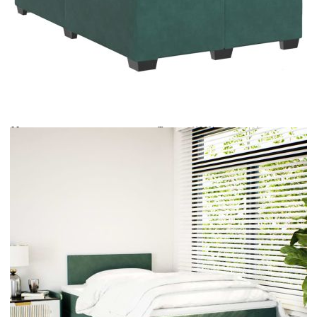
Време за доставка: 5 до 9 дни
Безплатна доставка до адрес при плащане по банков път
Цвят:
Бял
Материал:
Текстил (100% полиестер)
Размери:
120 x 190 x 5 см (Д x Ш x В)
EAN code:
8721102734373
Дължина:
55 см
Напрежение:
DC 5 V
Материал на пълнежа:
Пяна
Дължина на захранващия кабел:
30 м
Клас на защита:
IP65
Дължина на USB кабела:
150 см
Материал за пълнеж:
Покет пружини, пяна
Твърдост:
Средна
Купи на изплащане