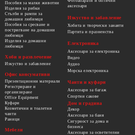
Фотоапарати и оптични
Пособия за малки животни
аксесоари
Изделия за рибки
Стълби и рампи за
Изкуство и забавление
домашни любимци
Пособия за сресване и
Хобита и творчески занаяти
постригване на домашни
Партита и празненства
любимци
Изделия за домашни
Електроника
любимци
Аксесоари за електроника
Хоби и развлечение
Видео
Изкуство и забавление
Аудио
Морска електроника
Офис консумативи
Презентационни материали
Чанти и куфари
Регистриране и
Аксесоари за багаж
организиране
Спортни сакове
Office Equipment
Куфари
Дом и градина
Козметични и тоалетни
Декор
чанти
Аксесоари за баня
Раници
Сигурност за дома и
бизнеса
Мебели
Аксесоари за осветителни