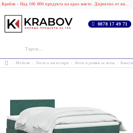
Крабов - Над 100 000 продукта на едно място. Директно от вносителя!
0878 17 49 71
Мебели
Легла и аксесоари
Легла и рамки за легла
Бокссп