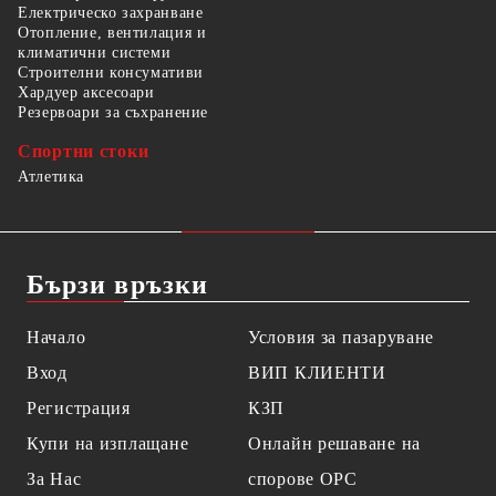
Електрическо захранване
Отопление, вентилация и
климатични системи
Строителни консумативи
Хардуер аксесоари
Резервоари за съхранение
Спортни стоки
Атлетика
Бързи връзки
Начало
Условия за пазаруване
Вход
ВИП КЛИЕНТИ
Регистрация
КЗП
Купи на изплащане
Онлайн решаване на
За Нас
спорове OPC