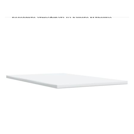
регулират, за да се създаде персонализирано
светлинно шоу. Можете да персонализирате
режимите, цветовете и яркостта, за да
подобрите атмосферата на вашето вътрешно
пространство.Удобен горен матрак: Този топ
матрак подобрява опората и комфорта със
своята мека, дишаща повърхност, като
същевременно удължава живота на вашия
матрак. Подвижният му калъф позволява лесно
изпиране, което прави поддръжката лесна.
Добре е да се знае:Продуктът има USB
конектор, който изисква сертифициран 5V USB
захранващ източник (не е включен).От
хигиенни съображения матракът не може да
бъде върнат, ако опаковката е отстранена или
отворена.Само частта със символ на ножица
може да бъде изрязана и само частта с USB ще
продължи да функционира както преди.
Рамка за легло с табла:
Цвят: Тъмнозелен
Материал: Кадифе (100% полиестер),
шперплат, инженерно дърво, масивна борова
дървесина