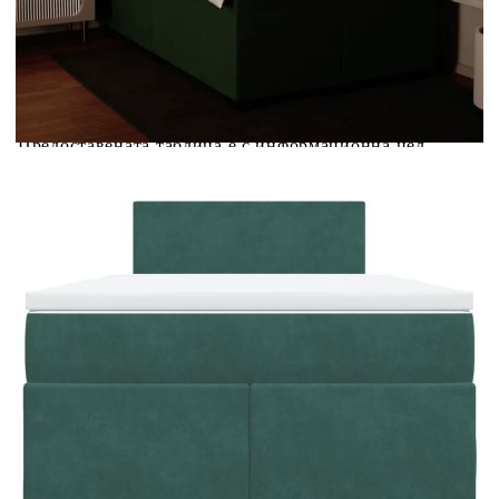
Предоставената таблица е с информационна цел.
Добавете продукта в количката си с бутона "Добави в
количката" и при поръчка ще можете да изберете броя
вноски на кредита.
Предоставената таблица е с информационна цел.
Добавете продукта в количката си с бутона "Добави в
количката" и при поръчка ще можете да изберете броя
вноски на кредита.
Когато плащате с NewPay, всъщност NewPay плаща
поръчката Ви вместо Вас. Вие я получавате и
разполагате с три начина да я платите към тях:
Отложено до 30 дни от момента на изпращане на
поръчката без оскъпяване. За покупки на стойност до
400 лв. / €204,52
Плащане на 4 вноски. Заплащате 20% от стойността на
поръчката си на момента с карта. Останалата сума се
разделя на 3 равни месечни вноски без оскъпяване. За
покупки на стойност до 1000 лв. / €511.31
Плащане на 6 вноски. Стойността на поръчката се
разпределя в 6 равни месечни вноски с оскъпяване. За
покупки на стойност до 2000 лв. / €1022.61