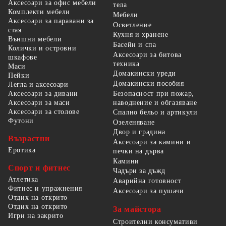
Аксесоари за офис мебели
тела
Комплекти мебели
Мебели
Аксесоари за паравани за
Осветление
стая
Кухня и хранене
Външни мебели
Басейн и спа
Колички и островни
Аксесоари за битова
шкафове
техника
Маси
Домакински уреди
Пейки
Домакински пособия
Легла и аксесоари
Безопасност при пожар,
Аксесоари за дивани
наводнение и обгазяване
Аксесоари за маси
Аксесоари за столове
Спално бельо и артикули
Футони
Озеленяване
Двор и градина
Възрастни
Аксесоари за камини и
Еротика
печки на дърва
Камини
Спорт и фитнес
Чадъри за дъжд
Атлетика
Аварийна готовност
Фитнес и упражнения
Аксесоари за пушачи
Отдих на открито
Отдих на открито
За майстора
Игри на закрито
Строителни консумативи