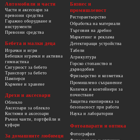
Автомобили и части
Бизнес и
Части и аксесоари за
промишленост
превозни средства
Ресторантьорство
Гаражно оборудване и
Обработка на материали
инструменти
Търговия на дребно
Превозни средства
Маркетинг и реклама
Бебета и малки деца
Детектиращи устройства
Табели
Играчки и игри
Бебешки играчки и активна
Агрикултура
гимнастика
Горско стопанство и
Сигурност за бебето
дърводобив
Транспорт за бебето
Фризьорство и козметика
Памперси
Промишлено съхранение
Кърмене и хранене
Колички и контейнери за
Дрехи и аксесоари
почистване
Защитна екипировка за
Облекло
безопасност при работа
Аксесоари за облекло
Костюми и аксесоари
Наука и лаборатории
Ръчни чанти, портфейли и
куфари
Фотоапарати и оптика
Фотография
За домашните любимци