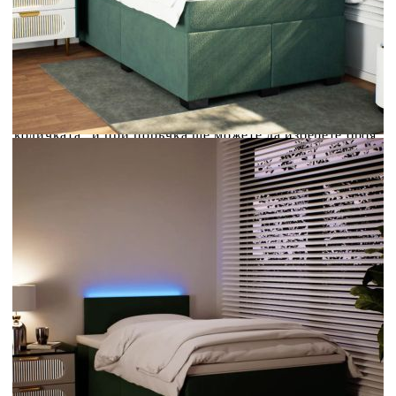
Credit calculator
Боксспринг легло с матрак, тъмнозелено, 120x190 см,
кадифе
Please select credit institution
Цена на продукта:
€461.00
Extraction of information from credit institutions
Предоставената таблица е с информационна цел.
Добавете продукта в количката си с бутона "Добави в
количката" и при поръчка ще можете да изберете броя
вноски на кредита.
Acest tabel are caracter informativ. Adăugați produsul în
coșul de cumpărături unde veți putea selecta detaliile
cererii de creditare.
Предоставената таблица е с информационна цел.
Добавете продукта в количката си с бутона "Добави в
количката" и при поръчка ще можете да изберете броя
вноски на кредита.
Предоставената таблица е с информационна цел.
Добавете продукта в количката си с бутона "Добави в
количката" и при поръчка ще можете да изберете броя
вноски на кредита.