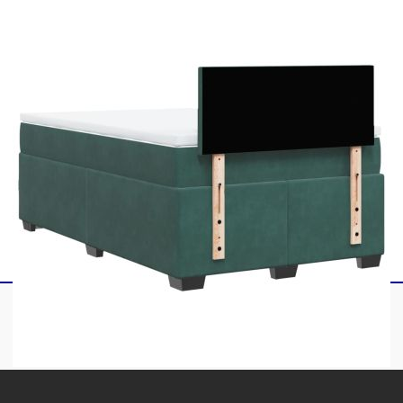
1 x Матрак
1 х Топ матрак
1 x LED лента
Този продукт се захранва с DC 5V, но
сертифицираният 5V USB източник на
захранване не е включен в комплекта. По-
високото напрежение може да доведе до
прегряване на устройството и да доведе до
повреда на устройството и потенциален риск от
прегряване и пожар.