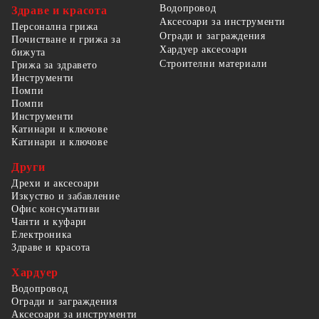
Водопровод
Здраве и красота
Аксесоари за инструменти
Персонална грижа
Огради и заграждения
Почистване и грижа за
Хардуер аксесоари
бижута
Строителни материали
Грижа за здравето
Инструменти
Помпи
Помпи
Инструменти
Катинари и ключове
Катинари и ключове
Други
Дрехи и аксесоари
Изкуство и забавление
Офис консумативи
Чанти и куфари
Електроника
Здраве и красота
Хардуер
Водопровод
Огради и заграждения
Аксесоари за инструменти