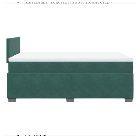
Материал: Текстил (100% полиестер)
Материал на пълнежа: Пяна
Размери: 120 x 190 x 5 см (Д x Ш x В)
Калъфът се сваля и пере в перална машина
LED лента:
Дължина: 55 см
Напрежение: DC 5 V
Дължина на USB кабела: 150 см
Дължина на захранващия кабел: 30 м
Клас на защита: IP65
Със символ за рязане с ножица
Доставката съдържа:
1 x Рамка за легло
1 x Табла