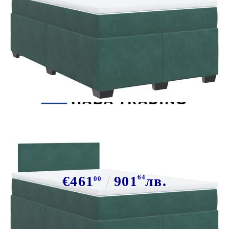
Tweet
Сподели
Боксспринг легло с матрак,
тъмнозелено, 120x190 см, кадифе
€461
901
64
лв.
00
В наличност: 12 бр.