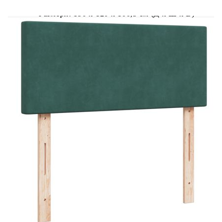
Размери: 190 x 120 x 100,5 см (Д x Ш x В)
Удебелени пластмасови крака
Поддържащи крака от масивна борова
дървесина
Необходим е монтаж
Матрак:
Цвят: Бяло и тъмнозелено
Материал: Кадифе (100% полиестер)
Материал за пълнеж: Покет пружини, пяна
Твърдост: Средна
Размери: 120 x 190 x 20 см (Д x Ш x В)
Топ матрак:
Цвят: Бял