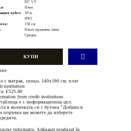
DC 5 V
жа:
Пяна
ащия кабел:
30 м
IP65
ела:
150 см
:
Покет пружини, пяна
Средна
ане
о с матрак, синьо, 140x190 см, плат
it institution
а:
€525.00
rmation from credit institutions
 таблица е с информационна цел.
та в количката си с бутона "Добави в
и поръчка ще можете да изберете
кредита.
aracter informativ. Adăugați produsul în