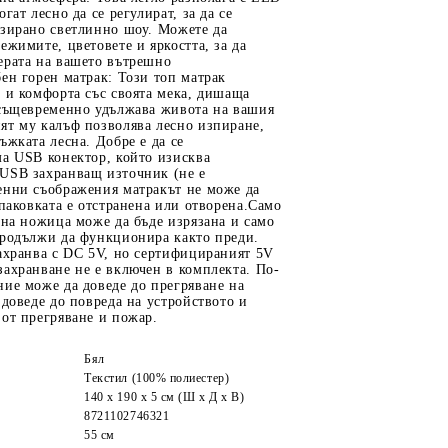
гат лесно да се регулират, за да се
изирано светлинно шоу. Можете да
ежимите, цветовете и яркостта, за да
ерата на вашето вътрешно
ен горен матрак: Този топ матрак
 и комфорта със своята мека, дишаща
 същевременно удължава живота на вашия
ят му калъф позволява лесно изпиране,
ъжката лесна. Добре е да се
ма USB конектор, който изисква
USB захранващ източник (не е
енни съображения матракът не може да
опаковката е отстранена или отворена.Само
 на ножица може да бъде изрязана и само
продължи да функционира както преди.
ахранва с DC 5V, но сертифицираният 5V
ахранване не е включен в комплекта. По-
ие може да доведе до прегряване на
 доведе до повреда на устройството и
от прегряване и пожар.
Бял
Текстил (100% полиестер)
140 x 190 x 5 см (Ш x Д x В)
8721102746321
55 см