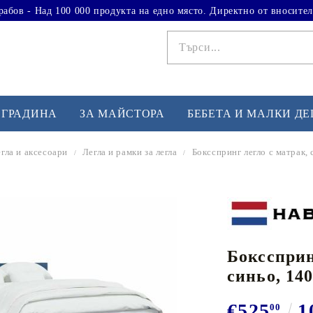
рабов - Над 100 000 продукта на едно място. Директно от вносител
 ГРАДИНА
ЗА МАЙСТОРА
БЕБЕТА И МАЛКИ Д
гла и аксесоари
Легла и рамки за легла
Боксспринг легло с матрак, 
ФИТНЕС УПРАЖНЕНИЯ
А
Вдигане на тежести
Б
Кардио
Бо
любимци
Бокссприн
Йога и пилатес
Бе
синьо, 140
Лежанки за упражнения
Хо
Тренажори за баланс
О
€525
1
00