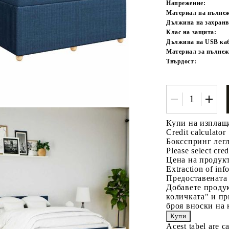
Напрежение:
Материал на пълне
Дължина на захранв
Клас на защита:
Дължина на USB каб
Материал за пълнеж
Твърдост:
Купи на изплащ
Credit calculator
Боксспринг легл
Please select cred
Цена на продукт
Extraction of info
Предоставената
Добавете продук
количката" и пр
броя вноски на 
Acest tabel are c