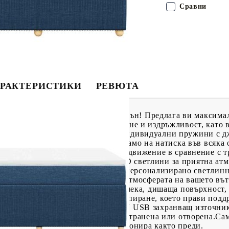
Сравни
РАКТЕРИСТИКИ
РЕВЮТА
о, за да се насладите на спокоен сън! Предлага ви максима
та материя съчетава мекота, дишане и издръжливост, като
зи матрак с джоб пружини има индивидуални пружини с дж
ализирана опора, като реагират само на натиска във всяка 
ака и намалява прехвърлянето на движение в сравнение с 
ддържа тялото индивидуално.LED светлини за приятна атмо
да се регулират, за да се създаде персонализирано светлин
ете и яркостта, за да подобрите атмосферата на вашето в
а опората и комфорта със своята мека, дишаща повърхност
ят му калъф позволява лесно изпиране, което прави поддр
, който изисква сертифициран 5V USB захранващ източник
бъде върнат, ако опаковката е отстранена или отворена.Са
тта с USB ще продължи да функционира както преди.