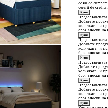
coșul de cumpărăt
cererii de creditar
Предоставената
Добавете продук
количката" и пр
броя вноски на 
Предоставената
Добавете продук
количката" и пр
броя вноски на 
Предоставената
Добавете продук
количката" и пр
броя вноски на 
Предоставената
Добавете продук
количката" и пр
броя вноски на 
Когато плащате