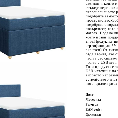
светлини, които мо
създаде персонал
персонализирате р
подобрите атмосф
пространство.Удоб
подобрява опората
повърхност, като
матрак. Подвижни
което прави поддр
знае:Продуктът и
сертифициран 5V 
включен).От хиги
Tweet
одели
бъде върнат, ако 
частта със символ
частта с USB ще 
Този продукт се з
USB източник на з
високото напрежен
устройството и да
потенциален риск 
Цвят:
Материал:
Размери:
EAN code:
Дължина: