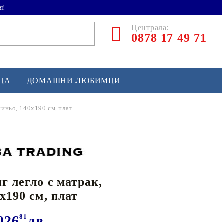
я!
Централа:
0878 17 49 71
ЕЦА
ДОМАШНИ ЛЮБИМЦИ
синьо, 140x190 см, плат
ТЛЕТИКА
аскетбол
кс и бойни изкуства
г легло с матрак,
йзбол и софтбол
x190 см, плат
кей и лакрос
сновно спортно оборудване
026
81
лв.