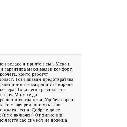
лен релакс и приятен сън. Мека и
 ви гарантира максимален комфорт
обчета, които работят
област. Този дизайн предотвратява
традиционните матраци с отворени
сфера: Това легло разполага с
но шоу. Можете да
ътрешно пространство.Удобен горен
, като същевременно удължава
ъжката лесна. Добре е да се
 (не е включен).От хигиенни
мо частта със символ на ножица