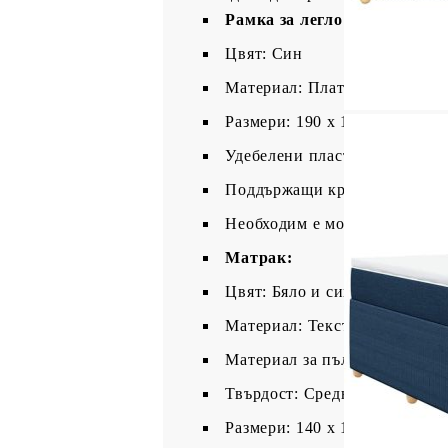
Рамка за легло с табла:
Цвят: Син
Материал: Плат (100% полиес
Размери: 190 x 144 x 100,5 см
Удебелени пластмасови крак
Поддържащи крака от масивн
Необходим е монтаж
Матрак:
Цвят: Бяло и синьо
Материал: Текстил (100% пол
Материал за пълнеж: Покет 
Твърдост: Средна
Размери: 140 x 190 x 20 см (