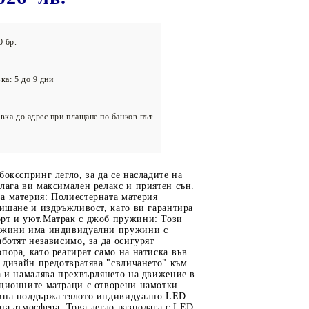
олейбол
0 бр.
ка: 5 до 9 дни
вка до адрес при плащане по банков път
боксспринг легло, за да се насладите на
лага ви максимален релакс и приятен сън.
а материя: Полиестерната материя
дишане и издръжливост, като ви гарантира
рт и уют.Матрак с джоб пружини: Този
ужини има индивидуални пружини с
аботят независимо, за да осигурят
пора, като реагират само на натиска във
и дизайн предотвратява "свличането" към
а и намалява прехвърлянето на движение в
иционните матраци с отворени намотки.
ина поддържа тялото индивидуално.LED
на атмосфера: Това легло разполага с LED