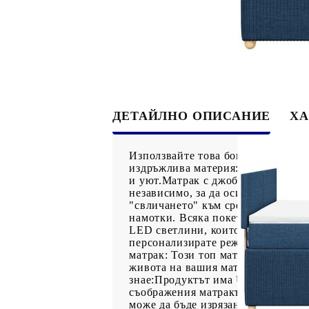
ДЕТАЙЛНО ОПИСАНИЕ
ХА
Използвайте това боксспринг легл
издръжлива материя: Полиестерна
и уют.Матрак с джоб пружини: То
независимо, за да осигурят персон
"свличането" към средата на матр
намотки. Всяка покет пружина по
LED светлини, които могат лесно 
персонализирате режимите, цветов
матрак: Този топ матрак подобряв
живота на вашия матрак. Подвижни
знае:Продуктът има USB конектор
съображения матракът не може да 
може да бъде изрязана и само час