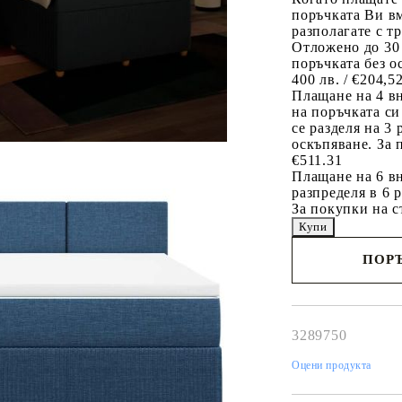
поръчката Ви вм
разполагате с т
Отложено до 30
поръчката без о
400 лв. / €204,5
Плащане на 4 в
на поръчката си
се разделя на 3
оскъпяване. За 
€511.31
Плащане на 6 вн
разпределя в 6 
За покупки на с
ПОРЪ
Наш представител 
свърже с Вас в рам
работния ден!
3289750
Оцени продукта