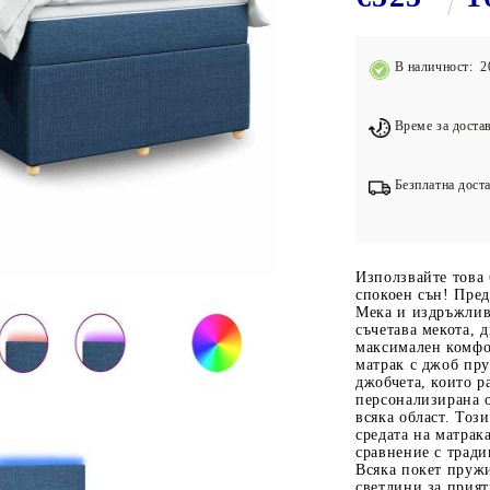
Подложки за фитнес уреди
В
Лостове за набиране
В наличност: 2
Силови кули
Йога и пилатес
Време за достав
Безплатна доста
Използвайте това 
спокоен сън! Пред
Мека и издръжлив
съчетава мекота, 
максимален комфо
матрак с джоб пр
джобчета, които р
персонализирана о
всяка област. Тоз
средата на матрак
сравнение с трад
Всяка покет пруж
светлини за прият