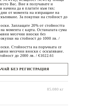
есто Вас. Вие я получавате и
ри начина да я платите към тях:
 дни от момента на изпращане на
скъпяване. За покупки на стойност до
2
носки. Заплащате 20% от стойността
 на момента с карта. Останалата сума
 равни месечни вноски без
покупки на стойност до 1000 лв. /
оски. Стойността на поръчката се
равни месечни вноски с оскъпяване.
тойност до 2000 лв. / €1022.61
ЧАЙ БЕЗ РЕГИСТРАЦИЯ
ще се
ките на
85.080
кг