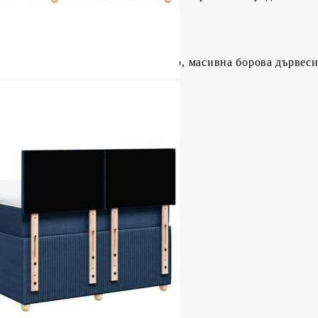
тер), шперплат, инженерно дърво, масивна борова дървес
 (Д x Ш x В)
а
а борова дървесина
иестер)
пружини, пяна
Ш x Д x В)