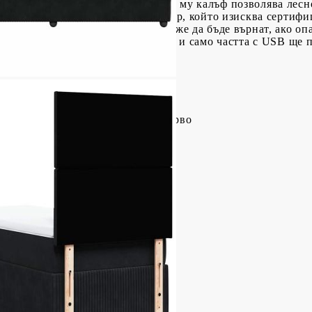
та на вашия матрак. Подвижният му калъф позволява лесно
е знае: Продуктът има USB конектор, който изисква серти
енни съображения матракът не може да бъде върнат, ако оп
 на ножица може да бъде изрязана и само частта с USB ще
иестер), шперплат, инженерно дърво
,5 см (Д x Ш x В)
а
иестер)
пружини, пяна