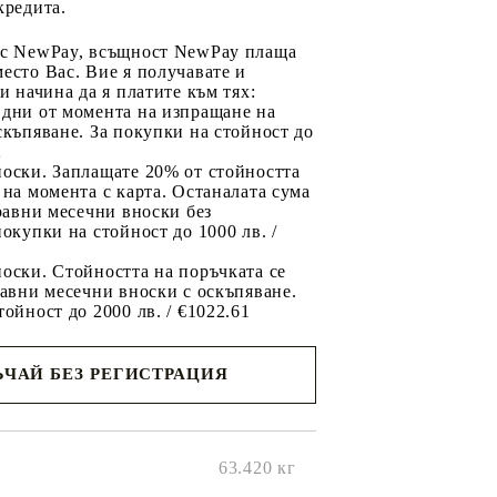
кредита.
 с NewPay, всъщност NewPay плаща
есто Вас. Вие я получавате и
ри начина да я платите към тях:
 дни от момента на изпращане на
скъпяване. За покупки на стойност до
2
носки. Заплащате 20% от стойността
 на момента с карта. Останалата сума
 равни месечни вноски без
покупки на стойност до 1000 лв. /
оски. Стойността на поръчката се
равни месечни вноски с оскъпяване.
тойност до 2000 лв. / €1022.61
ЧАЙ БЕЗ РЕГИСТРАЦИЯ
ще се
ките на
63.420
кг