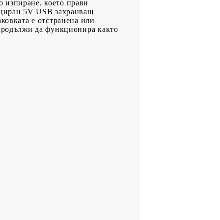
 изпиране, което прави
фициран 5V USB захранващ
аковката е отстранена или
 продължи да функционира както