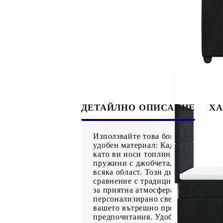
ДЕТАЙЛНО ОПИСАНИЕ
ХА
Използвайте това боксспринг легл
удобен материал: Кадифената мате
като ви носи топлина и максимал
пружини с джобчета, които работя
всяка област. Този дизайн предот
сравнение с традиционните матра
за приятна атмосфера: Това легло 
персонализирано светлинно шоу. М
вашето вътрешно пространство. Та
предпочитания. Удобен горен матр