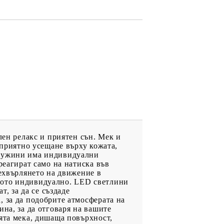
лен релакс и приятен сън. Мек и
 приятно усещане върху кожата,
пружини има индивидуални
реагират само на натиска във
рехвърлянето на движение в
лото индивидуално. LED светлини
т, за да се създаде
, за да подобрите атмосферата на
на, за да отговаря на вашите
ята мека, дишаща повърхност,