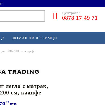
я!
Централа:
0878 17 49 71
ЕЦА
ДОМАШНИ ЛЮБИМЦИ
черно, 80x200 см, кадифе
ТЛЕТИКА
аскетбол
кс и бойни изкуства
г легло с матрак,
йзбол и софтбол
x200 см, кадифе
кей и лакрос
сновно спортно оборудване
78
67
лв.