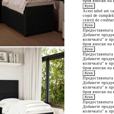
броя вноски на 
Acest tabel are c
coșul de cumpărăt
cererii de creditar
Предоставената
Добавете продук
количката" и пр
броя вноски на 
Предоставената
Добавете продук
количката" и пр
броя вноски на 
Предоставената
Добавете продук
количката" и пр
броя вноски на 
Предоставената
Добавете продук
количката" и пр