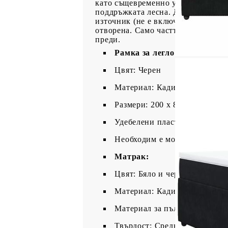
като същевременно удължава живо
поддръжката лесна. Добре е да с
източник (не е включен). От хиги
отворена. Само частта със символ
преди.
Рамка за легло с табла:
Цвят: Черен
Материал: Кадифе (100% пол
Размери: 200 x 80 x 140,5/150
Удебелени пластмасови крак
Необходим е монтаж
Матрак:
Цвят: Бяло и черно
Материал: Кадифе (100% пол
Материал за пълнеж: Покет 
Твърдост: Средна