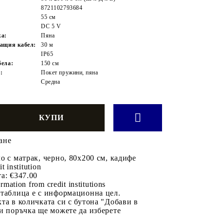
8721102793684
55 см
DC 5 V
жа:
Пяна
ащия кабел:
30 м
IP65
ела:
150 см
:
Покет пружини, пяна
Средна
ане
о с матрак, черно, 80x200 см, кадифе
it institution
а:
€347.00
rmation from credit institutions
 таблица е с информационна цел.
та в количката си с бутона "Добави в
и поръчка ще можете да изберете