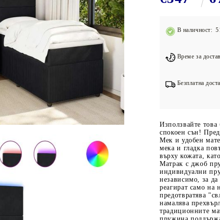
Подложки за фитнес уреди
В
Лостове за набиране
В наличност: 5
Силови кули
Йога и пилатес
Време за достав
Безплатна доста
Използвайте това 
спокоен сън! Пред
Мек и удобен мате
мека и гладка пов
върху кожата, кат
Матрак с джоб пр
индивидуални пру
независимо, за да
реагират само на 
предотвратява "св
намалява прехвър
традиционните ма
пружина поддържа