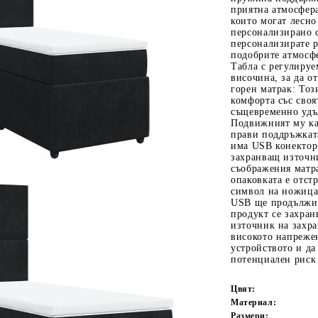
приятна атмосфера
които могат лесно 
персонализирано 
персонализирате р
подобрите атмосф
Табла с регулируе
височина, за да о
горен матрак: Тоз
комфорта със своя
същевременно удъ
Подвижният му ка
прави поддръжката
Tweet
одели
има USB конектор
захранващ източн
съображения матра
опаковката е отст
символ на ножица 
USB ще продължи 
продукт се захра
източник на захра
високото напрежен
устройството и да
потенциален риск 
Цвят:
Материал:
Размери: