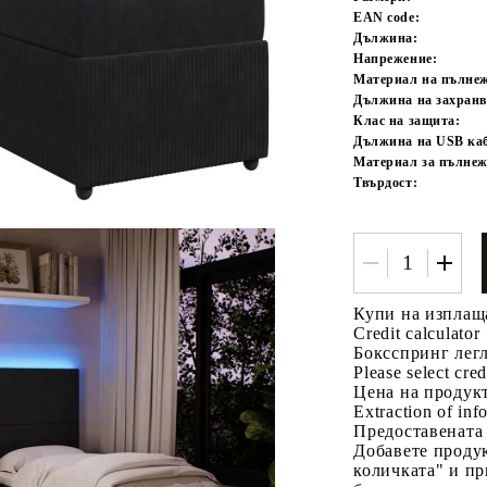
EAN code:
Дължина:
Напрежение:
Материал на пълне
Дължина на захранв
Клас на защита:
Дължина на USB каб
Материал за пълнеж
Твърдост:
Купи на изплащ
Credit calculator
Боксспринг легл
Please select cred
Цена на продукт
Extraction of info
Предоставената
Добавете продук
количката" и пр