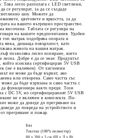
: Това легло разполага с LED светлини,
да се регулират, за да се създаде
светлинно шоу. Можете да
ежимите, цветовете и яркостта, за да
ерата на вашето вътрешно пространство.
ма височина: Таблата се регулира на
тговаря на вашите предпочитания. Удобен
и топ матрак подобрява опората и
та мека, дишаща повърхност, като
лжава живота на вашия матрак.
лъф позволява лесно изпиране, което
 лесна. Добре е да се знае: Продуктът
, който изисква сертифициран 5V USB
ик (не е включен). От хигиенни
кът не може да бъде върнат, ако
ранена или отворена. Само частта със
може да бъде изрязана и само частта с
да функционира както преди. Този
нва с DC 5V, но сертифицираният 5V USB
нване не е включен в комплекта. По-
ие може да доведе до прегряване на
 доведе до повреда на устройството и
от прегряване и пожар.
Бял
Текстил (100% полиестер)
80 x 200 x 5 см (Ш x Д x В)