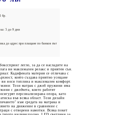
олейбол
1 бр.
ка: 5 до 9 дни
вка до адрес при плащане по банков път
боксспринг легло, за да се насладите на
лага ви максимален релакс и приятен сън.
риал: Кадифената материя се отличава с
ърхност, която създава приятно усещане
о ви носи топлина и максимален комфорт.
ужини: Този матрак с джоб пружини има
жини с джобчета, които работят
 осигурят персонализирана опора, като
натиска във всяка област. Този дизайн
личането" към средата на матрака и
лянето на движение в сравнение с
траци с отворени намотки. Всяка покет
 тялото индивидуално. LED светлини за