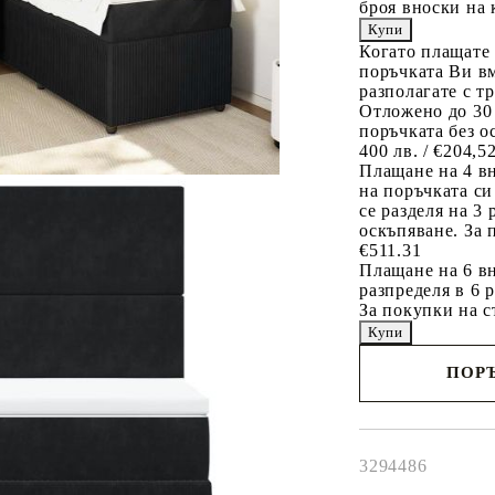
броя вноски на 
Когато плащате
поръчката Ви вм
разполагате с т
Отложено до 30
поръчката без о
400 лв. / €204,5
Плащане на 4 в
на поръчката си
се разделя на 3
оскъпяване. За 
€511.31
Плащане на 6 вн
разпределя в 6 
За покупки на с
ПОРЪ
Наш представител 
свърже с Вас в рам
работния ден!
3294486