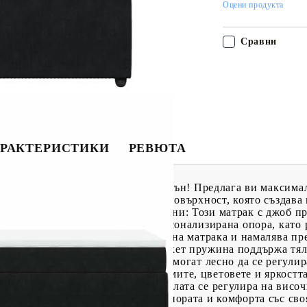
Оцени продукта
Сравни
РАКТЕРИСТИКИ
РЕВЮТА
о, за да се насладите на спокоен сън! Предлага ви максима
рия се отличава с мека и гладка повърхност, която създава
ен комфорт. Матрак с джоб пружини: Този матрак с джоб 
т независимо, за да осигурят персонализирана опора, като 
вратява "свличането" към средата на матрака и намалява п
ци с отворени намотки. Всяка покет пружина поддържа тя
разполага с LED светлини, които могат лесно да се регулира
ожете да персонализирате режимите, цветовете и яркостта
бла с регулируема височина: Таблата се регулира на височи
ак: Този топ матрак подобрява опората и комфорта със сво