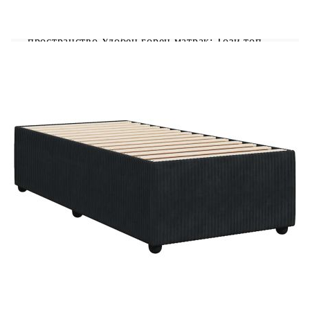
светлинно шоу. Можете да персонализирате
режимите, цветовете и яркостта, за да
подобрите атмосферата на вашето вътрешно
пространство.Удобен горен матрак: Този топ
матрак подобрява опората и комфорта със
своята мека, дишаща повърхност, като
същевременно удължава живота на вашия
матрак. Подвижният му калъф позволява лесно
изпиране, което прави поддръжката лесна.
Добре е да се знае:Продуктът има USB
конектор, който изисква сертифициран 5V USB
захранващ източник (не е включен).От
хигиенни съображения матракът не може да
бъде върнат, ако опаковката е отстранена или
отворена.Само частта със символ на ножица
може да бъде изрязана и само частта с USB ще
продължи да функционира както преди.
Рамка за легло с табла:
Цвят: Черен
Материал: Кадифе (100% полиестер),
шперплат, инженерно дърво
Размери: 200 x 100 x 100,5 см (Д x Ш x В)