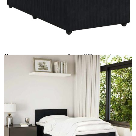
Време за доставка: 5 до 9 дни
Безплатна доставка до адрес при плащане по банков път
Цвят:
Бял
Материал:
Текстил (100% полиестер)
Размери:
100 x 200 x 5 см (Ш x Д x В)
EAN code:
8721102748462
Дължина:
55 см
Напрежение:
DC 5 V
Материал на пълнежа:
Пяна
Дължина на захранващия кабел:
30 м
Клас на защита:
IP65
Дължина на USB кабела:
150 см
Материал за пълнеж:
Покет пружини, пяна
Твърдост:
Средна
Купи на изплащане