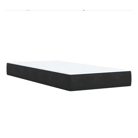
Удебелени пластмасови крака
Необходим е монтаж
Матрак:
Цвят: Бяло и черно
Материал: Кадифе (100% полиестер)
Материал за пълнеж: Покет пружини, пяна
Твърдост: Средна
Размери: 100 x 200 x 20 см (Ш x Д x В)
Топ матрак:
Цвят: Бял
Материал: Текстил (100% полиестер)
Материал на пълнежа: Пяна
Размери: 100 x 200 x 5 см (Ш x Д x В)