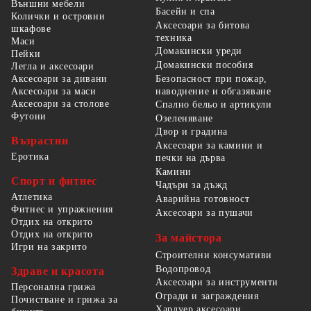
Външни мебели
Басейн и спа
Колички и островни
Аксесоари за битова
шкафове
техника
Маси
Домакински уреди
Пейки
Домакински пособия
Легла и аксесоари
Безопасност при пожар,
Аксесоари за дивани
наводнение и обгазяване
Аксесоари за маси
Аксесоари за столове
Спално бельо и артикули
Футони
Озеленяване
Двор и градина
Възрастни
Аксесоари за камини и
Еротика
печки на дърва
Камини
Спорт и фитнес
Чадъри за дъжд
Атлетика
Аварийна готовност
Фитнес и упражнения
Аксесоари за пушачи
Отдих на открито
Отдих на открито
За майстора
Игри на закрито
Строителни консумативи
Водопровод
Здраве и красота
Аксесоари за инструменти
Персонална грижа
Огради и заграждения
Почистване и грижа за
Хардуер аксесоари