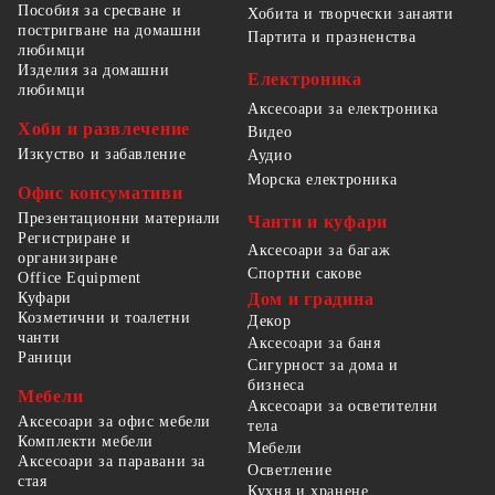
Пособия за сресване и
Хобита и творчески занаяти
постригване на домашни
Партита и празненства
любимци
Изделия за домашни
Електроника
любимци
Аксесоари за електроника
Хоби и развлечение
Видео
Изкуство и забавление
Аудио
Морска електроника
Офис консумативи
Презентационни материали
Чанти и куфари
Регистриране и
Аксесоари за багаж
организиране
Спортни сакове
Office Equipment
Куфари
Дом и градина
Козметични и тоалетни
Декор
чанти
Аксесоари за баня
Раници
Сигурност за дома и
бизнеса
Мебели
Аксесоари за осветителни
Аксесоари за офис мебели
тела
Комплекти мебели
Мебели
Аксесоари за паравани за
Осветление
стая
Кухня и хранене