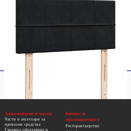
1 x LED лента
Този продукт се захранва с DC 5V, но
сертифицираният 5V USB източник на
захранване не е включен в комплекта. По-
високото напрежение може да доведе до
прегряване на устройството и да доведе до
повреда на устройството и потенциален риск от
прегряване и пожар.
Автомобили и части
Бизнес и
Части и аксесоари за
промишленост
превозни средства
Ресторантьорство
Гаражно оборудване и