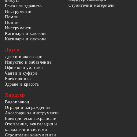
бижута
Строителни материали
Грижа за здравето
Инструменти
Помпи
Помпи
Инструменти
Катинари и ключове
Катинари и ключове
Други
Дрехи и аксесоари
Изкуство и забавление
Офис консумативи
Чанти и куфари
Електроника
Здраве и красота
Хардуер
Водопровод
Огради и заграждения
Аксесоари за инструменти
Електрическо захранване
Отопление, вентилация и
климатични системи
Строителни консумативи