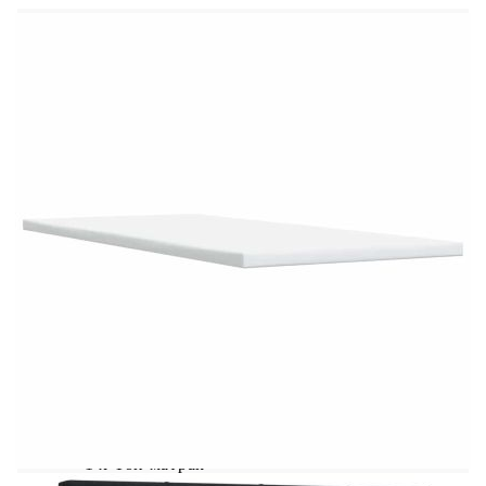
Калъфът се сваля и пере в перална машина
LED лента:
Дължина: 55 см
Напрежение: DC 5 V
Дължина на USB кабела: 150 см
Дължина на захранващия кабел: 30 м
Клас на защита: IP65
Със символ за рязане с ножица
Доставката съдържа:
1 x Рамка за легло
1 x Табла
1 x Матрак
1 х Топ матрак