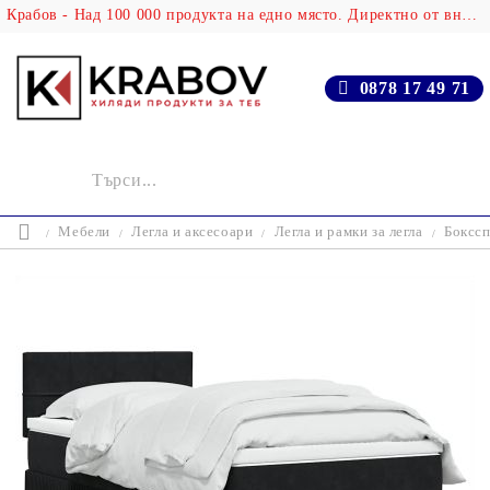
Крабов - Над 100 000 продукта на едно място. Директно от вносителя!
0878 17 49 71
Мебели
Легла и аксесоари
Легла и рамки за легла
Бокссп