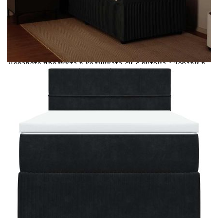
Предоставената таблица е с информационна цел.
Добавете продукта в количката си с бутона "Добави в
количката" и при поръчка ще можете да изберете броя
вноски на кредита.
Предоставената таблица е с информационна цел.
Добавете продукта в количката си с бутона "Добави в
количката" и при поръчка ще можете да изберете броя
вноски на кредита.
Когато плащате с NewPay, всъщност NewPay плаща
поръчката Ви вместо Вас. Вие я получавате и
разполагате с три начина да я платите към тях:
Отложено до 30 дни от момента на изпращане на
поръчката без оскъпяване. За покупки на стойност до
400 лв. / €204,52
Плащане на 4 вноски. Заплащате 20% от стойността на
поръчката си на момента с карта. Останалата сума се
разделя на 3 равни месечни вноски без оскъпяване. За
покупки на стойност до 1000 лв. / €511.31
Плащане на 6 вноски. Стойността на поръчката се
разпределя в 6 равни месечни вноски с оскъпяване. За
покупки на стойност до 2000 лв. / €1022.61