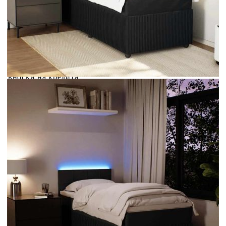
Credit calculator
Боксспринг легло с матрак, черно, 100x200 см, кадифе
Please select credit institution
Цена на продукта:
€370.00
Extraction of information from credit institutions
Предоставената таблица е с информационна цел.
Добавете продукта в количката си с бутона "Добави в
количката" и при поръчка ще можете да изберете броя
вноски на кредита.
Acest tabel are caracter informativ. Adăugați produsul în
coșul de cumpărături unde veți putea selecta detaliile
cererii de creditare.
Предоставената таблица е с информационна цел.
Добавете продукта в количката си с бутона "Добави в
количката" и при поръчка ще можете да изберете броя
вноски на кредита.
Предоставената таблица е с информационна цел.
Добавете продукта в количката си с бутона "Добави в
количката" и при поръчка ще можете да изберете броя
вноски на кредита.