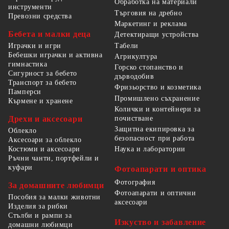
Обработка на материали
инструменти
Търговия на дребно
Превозни средства
Маркетинг и реклама
Бебета и малки деца
Детектиращи устройства
Табели
Играчки и игри
Бебешки играчки и активна
Агрикултура
гимнастика
Горско стопанство и
Сигурност за бебето
дърводобив
Транспорт за бебето
Фризьорство и козметика
Памперси
Промишлено съхранение
Кърмене и хранене
Колички и контейнери за
Дрехи и аксесоари
почистване
Защитна екипировка за
Облекло
безопасност при работа
Аксесоари за облекло
Костюми и аксесоари
Наука и лаборатории
Ръчни чанти, портфейли и
куфари
Фотоапарати и оптика
Фотография
За домашните любимци
Фотоапарати и оптични
Пособия за малки животни
аксесоари
Изделия за рибки
Стълби и рампи за
Изкуство и забавление
домашни любимци