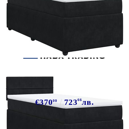
Tweet
Сподели
Боксспринг легло с матрак, черно,
100x200 см, кадифе
€370
723
66
лв.
00
В наличност: 67 бр.