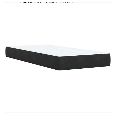
Материал на пълнежа: Пяна
Размери: 100 x 200 x 5 см (Ш x Д x В)
Калъфът се сваля и пере в перална машина
LED лента:
Дължина: 55 см
Напрежение: DC 5 V
Дължина на USB кабела: 150 см
Дължина на захранващия кабел: 30 м
Клас на защита: IP65
Със символ за рязане с ножица
Доставката съдържа:
1 x Рамка за легло
1 x Табла
1 x Матрак