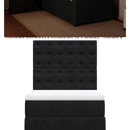
Предоставената таблица е с информационна цел.
Добавете продукта в количката си с бутона "Добави в
количката" и при поръчка ще можете да изберете броя
вноски на кредита.
Предоставената таблица е с информационна цел.
Добавете продукта в количката си с бутона "Добави в
количката" и при поръчка ще можете да изберете броя
вноски на кредита.
Когато плащате с NewPay, всъщност NewPay плаща
поръчката Ви вместо Вас. Вие я получавате и
разполагате с три начина да я платите към тях:
Отложено до 30 дни от момента на изпращане на
поръчката без оскъпяване. За покупки на стойност до
400 лв. / €204,52
Плащане на 4 вноски. Заплащате 20% от стойността на
поръчката си на момента с карта. Останалата сума се
разделя на 3 равни месечни вноски без оскъпяване. За
покупки на стойност до 1000 лв. / €511.31
Плащане на 6 вноски. Стойността на поръчката се
разпределя в 6 равни месечни вноски с оскъпяване. За
покупки на стойност до 2000 лв. / €1022.61