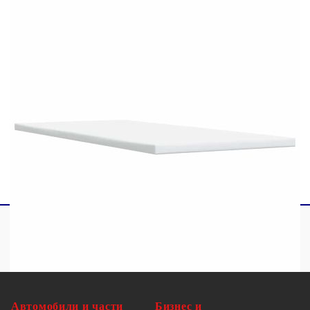
1 х Топ матрак
1 x LED лента
Този продукт се захранва с DC 5V, но
сертифицираният 5V USB източник на
захранване не е включен в комплекта. По-
високото напрежение може да доведе до
прегряване на устройството и да доведе до
повреда на устройството и потенциален риск от
прегряване и пожар.
Автомобили и части
Бизнес и