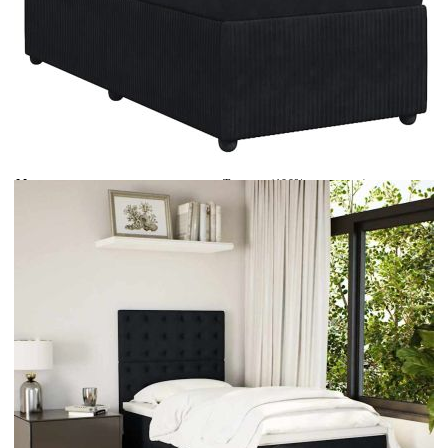
Време за доставка: 5 до 9 дни
Безплатна доставка до адрес при плащане по банков път
Цвят:
Бял
Материал:
Текстил (100% полиестер)
Размери:
100 x 200 x 5 см (Ш x Д x В)
EAN code:
8721102794582
Дължина:
55 см
Напрежение:
DC 5 V
Материал на пълнежа:
Пяна
Дължина на захранващия кабел:
30 м
Клас на защита:
IP65
Дължина на USB кабела:
150 см
Материал за пълнеж:
Покет пружини, пяна
Твърдост:
Средна
Купи на изплащане