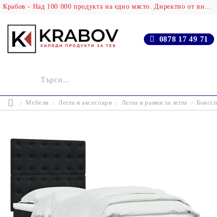
Крабов - Над 100 000 продукта на едно място. Директно от вносителя!
0878 17 49 71
Мебели
Легла и аксесоари
Легла и рамки за легла
Бокссп