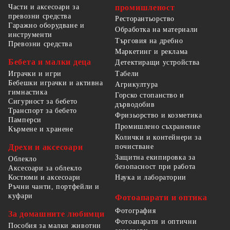
Части и аксесоари за
промишленост
превозни средства
Ресторантьорство
Гаражно оборудване и
Обработка на материали
инструменти
Търговия на дребно
Превозни средства
Маркетинг и реклама
Бебета и малки деца
Детектиращи устройства
Табели
Играчки и игри
Бебешки играчки и активна
Агрикултура
гимнастика
Горско стопанство и
Сигурност за бебето
дърводобив
Транспорт за бебето
Фризьорство и козметика
Памперси
Промишлено съхранение
Кърмене и хранене
Колички и контейнери за
Дрехи и аксесоари
почистване
Защитна екипировка за
Облекло
безопасност при работа
Аксесоари за облекло
Костюми и аксесоари
Наука и лаборатории
Ръчни чанти, портфейли и
куфари
Фотоапарати и оптика
Фотография
За домашните любимци
Фотоапарати и оптични
Пособия за малки животни