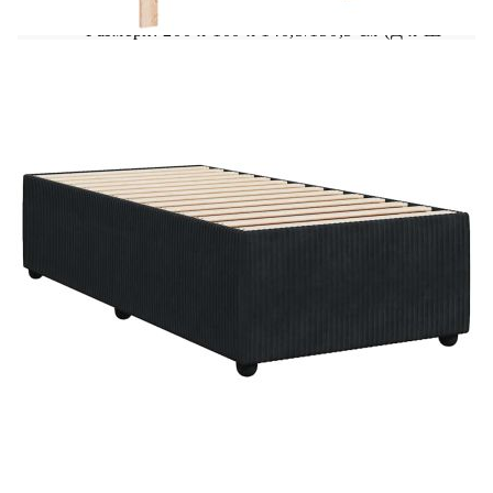
Размери: 200 x 100 x 140,5/150,5 см (Д x Ш
x В)
Удебелени пластмасови крака
Необходим е монтаж
Матрак:
Цвят: Бяло и черно
Материал: Кадифе (100% полиестер)
Материал за пълнеж: Покет пружини, пяна
Твърдост: Средна
Размери: 100 x 200 x 20 см (Ш x Д x В)
Топ матрак:
Цвят: Бял
Материал: Текстил (100% полиестер)