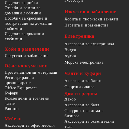
аксесоари
Изделия за рибки
Стълби и рампи за
Изкуство и забавление
домашни любимци
Пособия за сресване и
Хобита и творчески занаяти
постригване на домашни
Партита и празненства
любимци
Изделия за домашни
Електроника
любимци
Аксесоари за електроника
Хоби и развлечение
Видео
Изкуство и забавление
Аудио
Морска електроника
Офис консумативи
Презентационни материали
Чанти и куфари
Регистриране и
Аксесоари за багаж
организиране
Спортни сакове
Office Equipment
Куфари
Дом и градина
Козметични и тоалетни
Декор
чанти
Аксесоари за баня
Раници
Сигурност за дома и
бизнеса
Мебели
Аксесоари за осветителни
Аксесоари за офис мебели
тела