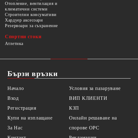
Отопление, вентилация и
климатични системи
Строителни консумативи
Хардуер аксесоари
Резервоари за съхранение
Спортни стоки
Атлетика
Бързи връзки
Начало
Условия за пазаруване
Вход
ВИП КЛИЕНТИ
Регистрация
КЗП
Купи на изплащане
Онлайн решаване на
За Нас
спорове OPC
Контакт
Рекламации