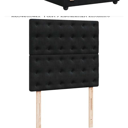
светлинно шоу. Можете да персонализирате
режимите, цветовете и яркостта, за да
подобрите атмосферата на вашето вътрешно
пространство. Табла с регулируема височина:
Таблата се регулира на височина, за да отговаря
на вашите предпочитания. Удобен горен матрак:
Този топ матрак подобрява опората и комфорта
със своята мека, дишаща повърхност, като
същевременно удължава живота на вашия
матрак. Подвижният му калъф позволява лесно
изпиране, което прави поддръжката лесна.
Добре е да се знае: Продуктът има USB
конектор, който изисква сертифициран 5V USB
захранващ източник (не е включен). От
хигиенни съображения матракът не може да
бъде върнат, ако опаковката е отстранена или
отворена. Само частта със символ на ножица
може да бъде изрязана и само частта с USB ще
продължи да функционира както преди.
Рамка за легло с табла:
Цвят: Черен
Материал: Кадифе (100% полиестер),
шперплат, инженерно дърво