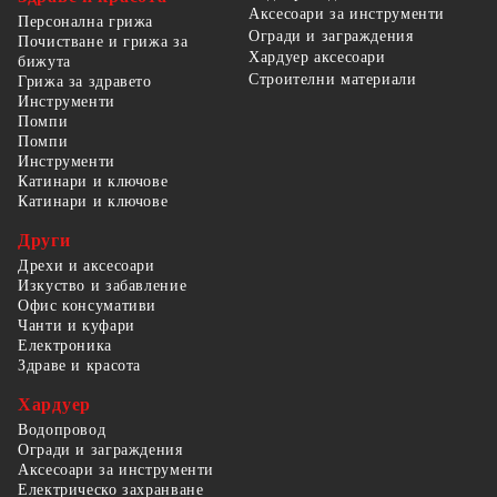
Аксесоари за инструменти
Персонална грижа
Огради и заграждения
Почистване и грижа за
Хардуер аксесоари
бижута
Строителни материали
Грижа за здравето
Инструменти
Помпи
Помпи
Инструменти
Катинари и ключове
Катинари и ключове
Други
Дрехи и аксесоари
Изкуство и забавление
Офис консумативи
Чанти и куфари
Електроника
Здраве и красота
Хардуер
Водопровод
Огради и заграждения
Аксесоари за инструменти
Електрическо захранване