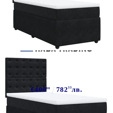
Tweet
Сподели
Боксспринг легло с матрак, черно,
100x200 см, кадифе
€400
782
33
лв.
00
В наличност: 29 бр.