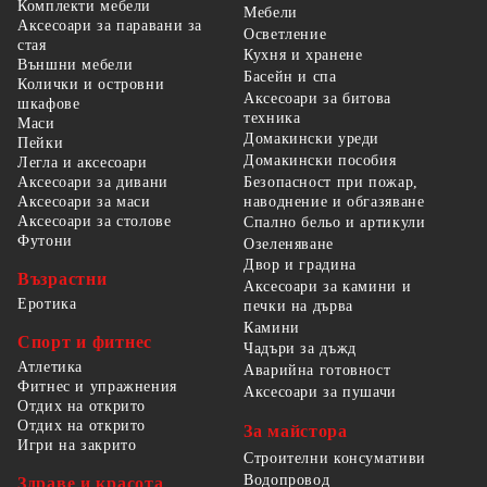
Комплекти мебели
Мебели
Аксесоари за паравани за
Осветление
стая
Кухня и хранене
Външни мебели
Басейн и спа
Колички и островни
Аксесоари за битова
шкафове
техника
Маси
Домакински уреди
Пейки
Домакински пособия
Легла и аксесоари
Безопасност при пожар,
Аксесоари за дивани
наводнение и обгазяване
Аксесоари за маси
Аксесоари за столове
Спално бельо и артикули
Футони
Озеленяване
Двор и градина
Възрастни
Аксесоари за камини и
Еротика
печки на дърва
Камини
Спорт и фитнес
Чадъри за дъжд
Атлетика
Аварийна готовност
Фитнес и упражнения
Аксесоари за пушачи
Отдих на открито
Отдих на открито
За майстора
Игри на закрито
Строителни консумативи
Водопровод
Здраве и красота