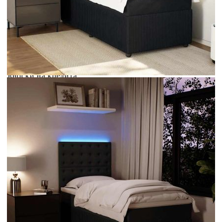
Credit calculator
Боксспринг легло с матрак, черно, 100x200 см, кадифе
Please select credit institution
Цена на продукта:
€400.00
Extraction of information from credit institutions
Предоставената таблица е с информационна цел.
Добавете продукта в количката си с бутона "Добави в
количката" и при поръчка ще можете да изберете броя
вноски на кредита.
Acest tabel are caracter informativ. Adăugați produsul în
coșul de cumpărături unde veți putea selecta detaliile
cererii de creditare.
Предоставената таблица е с информационна цел.
Добавете продукта в количката си с бутона "Добави в
количката" и при поръчка ще можете да изберете броя
вноски на кредита.
Предоставената таблица е с информационна цел.
Добавете продукта в количката си с бутона "Добави в
количката" и при поръчка ще можете да изберете броя
вноски на кредита.