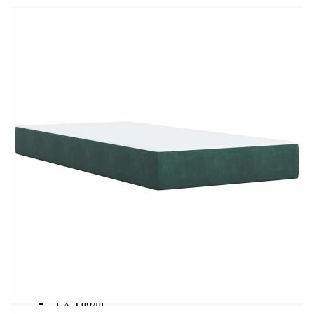
Материал на пълнежа: Пяна
Размери: 90 x 200 x 5 см (Ш x Д x В)
Калъфът се сваля и пере в перална машина
LED лента:
Дължина: 55 см
Напрежение: DC 5 V
Дължина на USB кабела: 150 см
Дължина на захранващия кабел: 30 м
Клас на защита: IP65
Със символ за рязане с ножица
Доставката съдържа:
1 x Рамка за легло
1 x Табла