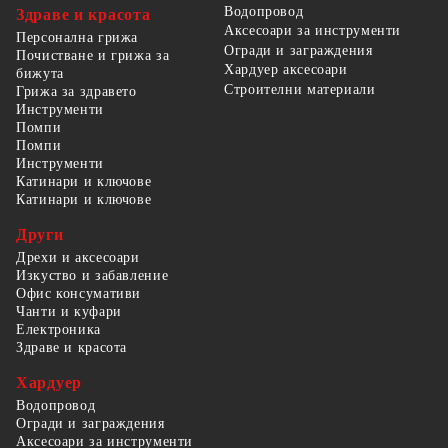
Водопровод
Здраве и красота
Аксесоари за инструменти
Персонална грижа
Огради и заграждения
Почистване и грижа за
Хардуер аксесоари
бижута
Строителни материали
Грижа за здравето
Инструменти
Помпи
Помпи
Инструменти
Катинари и ключове
Катинари и ключове
Други
Дрехи и аксесоари
Изкуство и забавление
Офис консумативи
Чанти и куфари
Електроника
Здраве и красота
Хардуер
Водопровод
Огради и заграждения
Аксесоари за инструменти