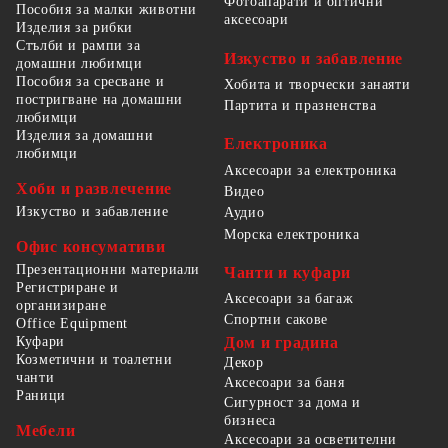
Фотоапарати и оптични
Пособия за малки животни
аксесоари
Изделия за рибки
Стълби и рампи за
Изкуство и забавление
домашни любимци
Пособия за сресване и
Хобита и творчески занаяти
постригване на домашни
Партита и празненства
любимци
Изделия за домашни
Електроника
любимци
Аксесоари за електроника
Хоби и развлечение
Видео
Изкуство и забавление
Аудио
Морска електроника
Офис консумативи
Презентационни материали
Чанти и куфари
Регистриране и
Аксесоари за багаж
организиране
Спортни сакове
Office Equipment
Куфари
Дом и градина
Козметични и тоалетни
Декор
чанти
Аксесоари за баня
Раници
Сигурност за дома и
бизнеса
Мебели
Аксесоари за осветителни