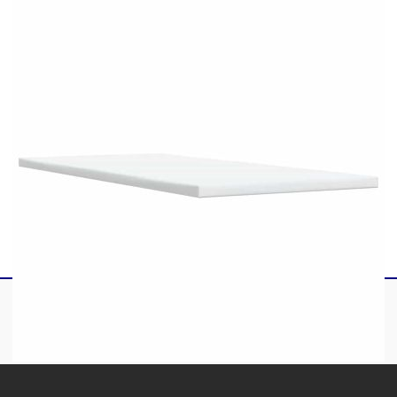
1 x Матрак
1 х Топ матрак
1 x LED лента
Този продукт се захранва с DC 5V, но
сертифицираният 5V USB източник на
захранване не е включен в комплекта. По-
високото напрежение може да доведе до
прегряване на устройството и да доведе до
повреда на устройството и потенциален риск от
прегряване и пожар.