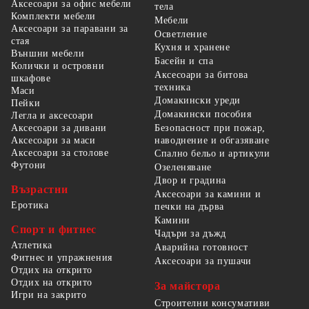
Аксесоари за офис мебели
тела
Комплекти мебели
Мебели
Аксесоари за паравани за
Осветление
стая
Кухня и хранене
Външни мебели
Басейн и спа
Колички и островни
Аксесоари за битова
шкафове
техника
Маси
Домакински уреди
Пейки
Домакински пособия
Легла и аксесоари
Безопасност при пожар,
Аксесоари за дивани
наводнение и обгазяване
Аксесоари за маси
Аксесоари за столове
Спално бельо и артикули
Футони
Озеленяване
Двор и градина
Възрастни
Аксесоари за камини и
Еротика
печки на дърва
Камини
Спорт и фитнес
Чадъри за дъжд
Атлетика
Аварийна готовност
Фитнес и упражнения
Аксесоари за пушачи
Отдих на открито
Отдих на открито
За майстора
Игри на закрито
Строителни консумативи