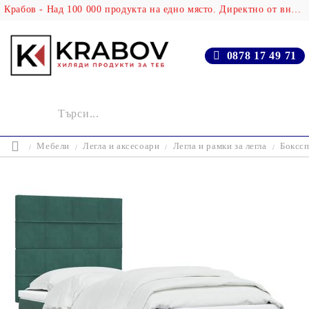
Крабов - Над 100 000 продукта на едно място. Директно от вносителя!
0878 17 49 71
Мебели
Легла и аксесоари
Легла и рамки за легла
Бокссп