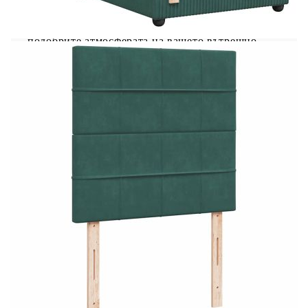
регулират, за да се създаде персонализирано
светлинно шоу. Можете да персонализирате
режимите, цветовете и яркостта, за да
подобрите атмосферата на вашето вътрешно
пространство. Табла с регулируема височина:
Таблата се регулира на височина, за да отговаря
на вашите предпочитания. Удобен горен матрак:
Този топ матрак подобрява опората и комфорта
със своята мека, дишаща повърхност, като
същевременно удължава живота на вашия
матрак. Подвижният му калъф позволява лесно
изпиране, което прави поддръжката лесна.
Добре е да се знае: Продуктът има USB
конектор, който изисква сертифициран 5V USB
захранващ източник (не е включен). От
хигиенни съображения матракът не може да
бъде върнат, ако опаковката е отстранена или
отворена. Само частта със символ на ножица
може да бъде изрязана и само частта с USB ще
продължи да функционира както преди.
Рамка за легло с табла:
Цвят: Тъмнозелен
Материал: Кадифе (100% полиестер),