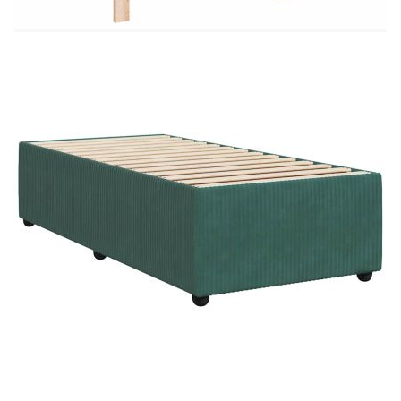
шперплат, инженерно дърво
Размери: 200 x 90 x 140,5/150,5 см (Д x Ш x
В)
Удебелени пластмасови крака
Необходим е монтаж
Матрак:
Цвят: Бяло и тъмнозелено
Материал: Кадифе (100% полиестер)
Материал за пълнеж: Покет пружини, пяна
Твърдост: Средна
Размери: 90 x 200 x 20 см (Ш x Д x В)
Топ матрак:
Цвят: Бял
Материал: Текстил (100% полиестер)