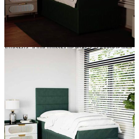
Credit calculator
Боксспринг легло с матрак, тъмнозелено, 90x200 см,
кадифе
Please select credit institution
Цена на продукта:
€381.00
Extraction of information from credit institutions
Предоставената таблица е с информационна цел.
Добавете продукта в количката си с бутона "Добави в
количката" и при поръчка ще можете да изберете броя
вноски на кредита.
Acest tabel are caracter informativ. Adăugați produsul în
coșul de cumpărături unde veți putea selecta detaliile
cererii de creditare.
Предоставената таблица е с информационна цел.
Добавете продукта в количката си с бутона "Добави в
количката" и при поръчка ще можете да изберете броя
вноски на кредита.
Предоставената таблица е с информационна цел.
Добавете продукта в количката си с бутона "Добави в
количката" и при поръчка ще можете да изберете броя
вноски на кредита.