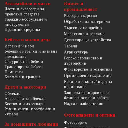
Автомобили и части
Бизнес и
Части и аксесоари за
промишленост
превозни средства
Ресторантьорство
Гаражно оборудване и
Обработка на материали
инструменти
Търговия на дребно
Превозни средства
Маркетинг и реклама
Бебета и малки деца
Детектиращи устройства
Табели
Играчки и игри
Бебешки играчки и активна
Агрикултура
гимнастика
Горско стопанство и
Сигурност за бебето
дърводобив
Транспорт за бебето
Фризьорство и козметика
Памперси
Промишлено съхранение
Кърмене и хранене
Колички и контейнери за
Дрехи и аксесоари
почистване
Защитна екипировка за
Облекло
безопасност при работа
Аксесоари за облекло
Костюми и аксесоари
Наука и лаборатории
Ръчни чанти, портфейли и
куфари
Фотоапарати и оптика
Фотография
За домашните любимци