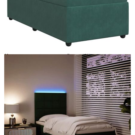
Време за доставка: 5 до 9 дни
Безплатна доставка до адрес при плащане по банков път
Цвят:
Бял
Материал:
Текстил (100% полиестер)
Размери:
90 x 200 x 5 см (Ш x Д x В)
EAN code:
8721102794230
Дължина:
55 см
Напрежение:
DC 5 V
Материал на пълнежа:
Пяна
Дължина на захранващия кабел:
30 м
Клас на защита:
IP65
Дължина на USB кабела:
150 см
Материал за пълнеж:
Покет пружини, пяна
Твърдост:
Средна
Купи на изплащане