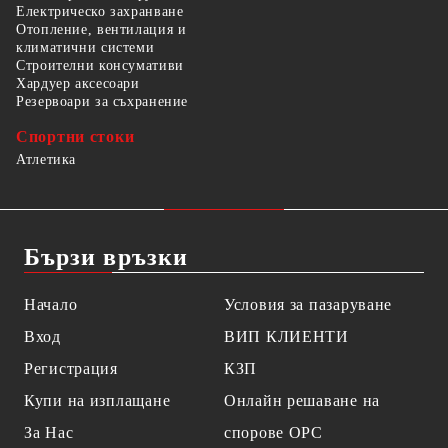
Електрическо захранване
Отопление, вентилация и
климатични системи
Строителни консумативи
Хардуер аксесоари
Резервоари за съхранение
Спортни стоки
Атлетика
Бързи връзки
Начало
Условия за пазаруване
Вход
ВИП КЛИЕНТИ
Регистрация
КЗП
Купи на изплащане
Онлайн решаване на
За Нас
спорове OPC