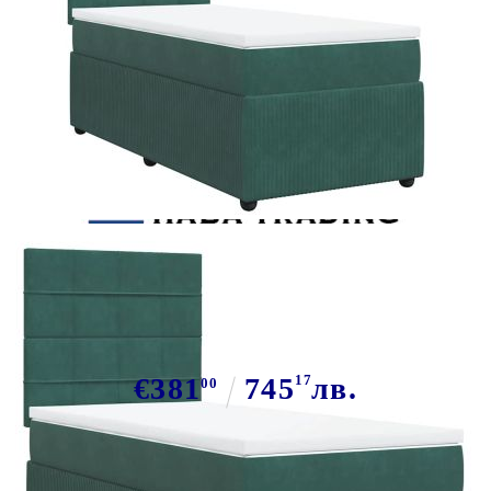
Tweet
Сподели
Боксспринг легло с матрак,
тъмнозелено, 90x200 см, кадифе
€381
745
17
лв.
00
В наличност: 22 бр.