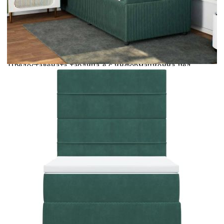
Предоставената таблица е с информационна цел.
Добавете продукта в количката си с бутона "Добави в
количката" и при поръчка ще можете да изберете броя
вноски на кредита.
Предоставената таблица е с информационна цел.
Добавете продукта в количката си с бутона "Добави в
количката" и при поръчка ще можете да изберете броя
вноски на кредита.
Когато плащате с NewPay, всъщност NewPay плаща
поръчката Ви вместо Вас. Вие я получавате и
разполагате с три начина да я платите към тях:
Отложено до 30 дни от момента на изпращане на
поръчката без оскъпяване. За покупки на стойност до
400 лв. / €204,52
Плащане на 4 вноски. Заплащате 20% от стойността на
поръчката си на момента с карта. Останалата сума се
разделя на 3 равни месечни вноски без оскъпяване. За
покупки на стойност до 1000 лв. / €511.31
Плащане на 6 вноски. Стойността на поръчката се
разпределя в 6 равни месечни вноски с оскъпяване. За
покупки на стойност до 2000 лв. / €1022.61