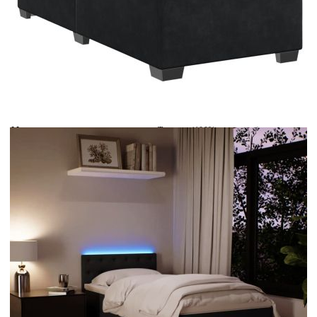
Време за доставка: 5 до 9 дни
Безплатна доставка до адрес при плащане по банков път
Цвят:
Бял
Материал:
Текстил (100% полиестер)
Размери:
100 x 200 x 5 см (Ш x Д x В)
EAN code:
8721102734304
Дължина:
55 см
Напрежение:
DC 5 V
Материал на пълнежа:
Пяна
Дължина на захранващия кабел:
30 м
Клас на защита:
IP65
Дължина на USB кабела:
150 см
Материал за пълнеж:
Покет пружини, пяна
Твърдост:
Средна
Купи на изплащане