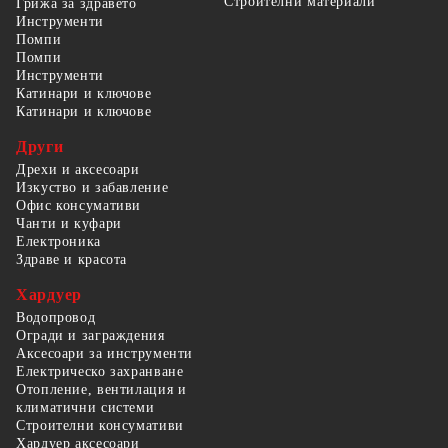
Строителни материали
Грижа за здравето
Инструменти
Помпи
Помпи
Инструменти
Катинари и ключове
Катинари и ключове
Други
Дрехи и аксесоари
Изкуство и забавление
Офис консумативи
Чанти и куфари
Електроника
Здраве и красота
Хардуер
Водопровод
Огради и заграждения
Аксесоари за инструменти
Електрическо захранване
Отопление, вентилация и
климатични системи
Строителни консумативи
Хардуер аксесоари