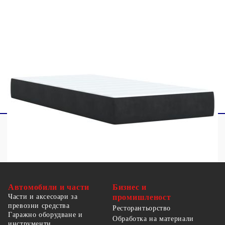
Този продукт се захранва с DC 5V, но
сертифицираният 5V USB източник на
захранване не е включен в комплекта. По-
високото напрежение може да доведе до
прегряване на устройството и да доведе до
повреда на устройството и потенциален риск от
прегряване и пожар.
Автомобили и части
Бизнес и
Части и аксесоари за
промишленост
превозни средства
Ресторантьорство
Гаражно оборудване и
Обработка на материали
инструменти