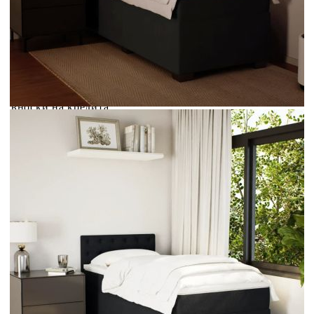
Credit calculator
Боксспринг легло с матрак, черно, 100x200 см, кадифе
Please select credit institution
Цена на продукта:
€366.00
Extraction of information from credit institutions
Предоставената таблица е с информационна цел.
Добавете продукта в количката си с бутона "Добави в
количката" и при поръчка ще можете да изберете броя
вноски на кредита.
Acest tabel are caracter informativ. Adăugați produsul în
coșul de cumpărături unde veți putea selecta detaliile
cererii de creditare.
Предоставената таблица е с информационна цел.
Добавете продукта в количката си с бутона "Добави в
количката" и при поръчка ще можете да изберете броя
вноски на кредита.
Предоставената таблица е с информационна цел.
Добавете продукта в количката си с бутона "Добави в
количката" и при поръчка ще можете да изберете броя
вноски на кредита.