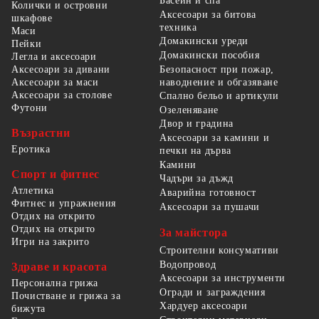
Басейн и спа
Колички и островни
Аксесоари за битова
шкафове
техника
Маси
Домакински уреди
Пейки
Домакински пособия
Легла и аксесоари
Безопасност при пожар,
Аксесоари за дивани
наводнение и обгазяване
Аксесоари за маси
Аксесоари за столове
Спално бельо и артикули
Футони
Озеленяване
Двор и градина
Възрастни
Аксесоари за камини и
Еротика
печки на дърва
Камини
Спорт и фитнес
Чадъри за дъжд
Атлетика
Аварийна готовност
Фитнес и упражнения
Аксесоари за пушачи
Отдих на открито
Отдих на открито
За майстора
Игри на закрито
Строителни консумативи
Водопровод
Здраве и красота
Аксесоари за инструменти
Персонална грижа
Огради и заграждения
Почистване и грижа за
Хардуер аксесоари
бижута