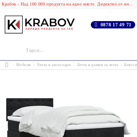
Крабов - Над 100 000 продукта на едно място. Директно от вносителя!
0878 17 49 71
Мебели
Легла и аксесоари
Легла и рамки за легла
Бокссп