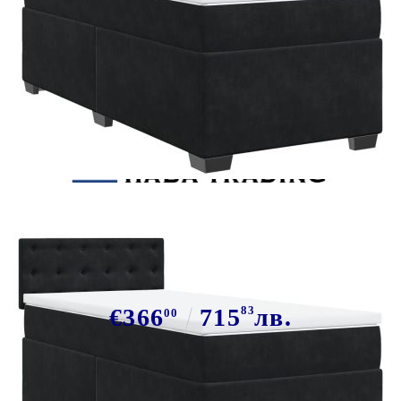
Tweet
Сподели
Боксспринг легло с матрак, черно,
100x200 см, кадифе
€366
715
83
лв.
00
В наличност: 28 бр.