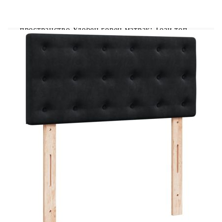
светлинно шоу. Можете да персонализирате
режимите, цветовете и яркостта, за да
подобрите атмосферата на вашето вътрешно
пространство.Удобен горен матрак: Този топ
матрак подобрява опората и комфорта със
своята мека, дишаща повърхност, като
същевременно удължава живота на вашия
матрак. Подвижният му калъф позволява лесно
изпиране, което прави поддръжката лесна.
Добре е да се знае:Продуктът има USB
конектор, който изисква сертифициран 5V USB
захранващ източник (не е включен).От
хигиенни съображения матракът не може да
бъде върнат, ако опаковката е отстранена или
отворена.Само частта със символ на ножица
може да бъде изрязана и само частта с USB ще
продължи да функционира както преди.
Рамка за легло с табла:
Цвят: Черен
Материал: Кадифе (100% полиестер),
шперплат, инженерно дърво
Размери: 200 x 100 x 100,5 см (Д x Ш x В)