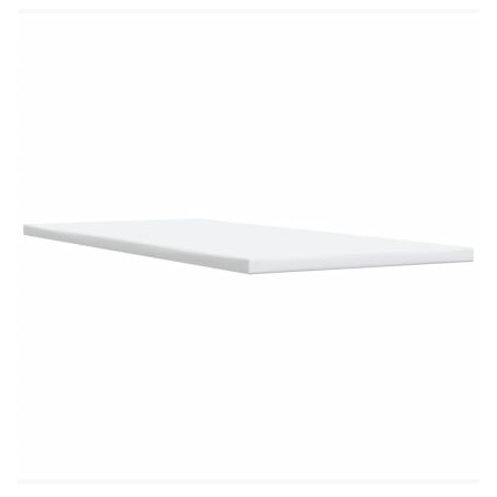
Калъфът се сваля и пере в перална машина
LED лента:
Дължина: 55 см
Напрежение: DC 5 V
Дължина на USB кабела: 150 см
Дължина на захранващия кабел: 30 м
Клас на защита: IP65
Със символ за рязане с ножица
Доставката съдържа:
1 x Рамка за легло
1 x Табла
1 x Матрак
1 х Топ матрак
1 x LED лента