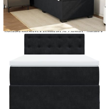
Предоставената таблица е с информационна цел.
Добавете продукта в количката си с бутона "Добави в
количката" и при поръчка ще можете да изберете броя
вноски на кредита.
Предоставената таблица е с информационна цел.
Добавете продукта в количката си с бутона "Добави в
количката" и при поръчка ще можете да изберете броя
вноски на кредита.
Когато плащате с NewPay, всъщност NewPay плаща
поръчката Ви вместо Вас. Вие я получавате и
разполагате с три начина да я платите към тях:
Отложено до 30 дни от момента на изпращане на
поръчката без оскъпяване. За покупки на стойност до
400 лв. / €204,52
Плащане на 4 вноски. Заплащате 20% от стойността на
поръчката си на момента с карта. Останалата сума се
разделя на 3 равни месечни вноски без оскъпяване. За
покупки на стойност до 1000 лв. / €511.31
Плащане на 6 вноски. Стойността на поръчката се
разпределя в 6 равни месечни вноски с оскъпяване. За
покупки на стойност до 2000 лв. / €1022.61