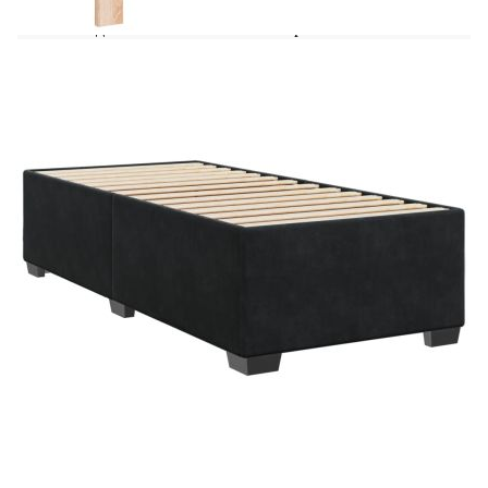
Удебелени пластмасови крака
Необходим е монтаж
Матрак:
Цвят: Бяло и черно
Материал: Кадифе (100% полиестер)
Материал за пълнеж: Покет пружини, пяна
Твърдост: Средна
Размери: 100 x 200 x 20 см (Ш x Д x В)
Топ матрак:
Цвят: Бял
Материал: Текстил (100% полиестер)
Материал на пълнежа: Пяна
Размери: 100 x 200 x 5 см (Ш x Д x В)