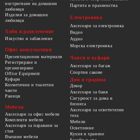
постригване на домашни
Партита и празненства
любимци
Изделия за домашни
Електроника
любимци
Аксесоари за електроника
Хоби и развлечение
Видео
Изкуство и забавление
Аудио
Морска електроника
Офис консумативи
Презентационни материали
Чанти и куфари
Регистриране и
Аксесоари за багаж
организиране
Спортни сакове
Office Equipment
Куфари
Дом и градина
Козметични и тоалетни
Декор
чанти
Аксесоари за баня
Раници
Сигурност за дома и
бизнеса
Мебели
Аксесоари за осветителни
Аксесоари за офис мебели
тела
Комплекти мебели
Мебели
Аксесоари за паравани за
Осветление
стая
Кухня и хранене
Външни мебели