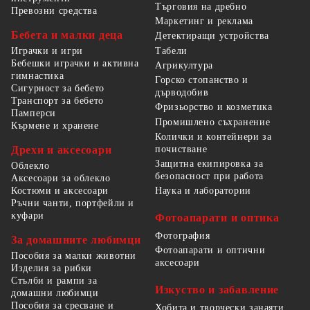
Търговия на дребно
Превозни средства
Маркетинг и реклама
Бебета и малки деца
Детектиращи устройства
Табели
Играчки и игри
Бебешки играчки и активна
Агрикултура
гимнастика
Горско стопанство и
Сигурност за бебето
дърводобив
Транспорт за бебето
Фризьорство и козметика
Памперси
Промишлено съхранение
Кърмене и хранене
Колички и контейнери за
Дрехи и аксесоари
почистване
Защитна екипировка за
Облекло
безопасност при работа
Аксесоари за облекло
Костюми и аксесоари
Наука и лаборатории
Ръчни чанти, портфейли и
куфари
Фотоапарати и оптика
Фотография
За домашните любимци
Фотоапарати и оптични
Пособия за малки животни
аксесоари
Изделия за рибки
Стълби и рампи за
Изкуство и забавление
домашни любимци
Пособия за сресване и
Хобита и творчески занаяти