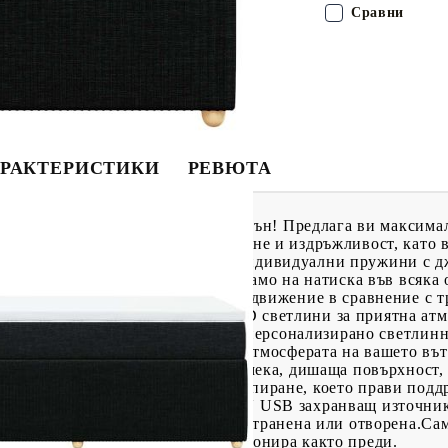
Сравни
РАКТЕРИСТИКИ
РЕВЮТА
о, за да се насладите на спокоен сън! Предлага ви максима
та материя съчетава мекота, дишане и издръжливост, като
зи матрак с джоб пружини има индивидуални пружини с дж
ализирана опора, като реагират само на натиска във всяка 
ака и намалява прехвърлянето на движение в сравнение с 
ддържа тялото индивидуално.LED светлини за приятна атмо
да се регулират, за да се създаде персонализирано светлин
ете и яркостта, за да подобрите атмосферата на вашето в
а опората и комфорта със своята мека, дишаща повърхност
ят му калъф позволява лесно изпиране, което прави поддр
, който изисква сертифициран 5V USB захранващ източник
бъде върнат, ако опаковката е отстранена или отворена.Са
тта с USB ще продължи да функционира както преди.