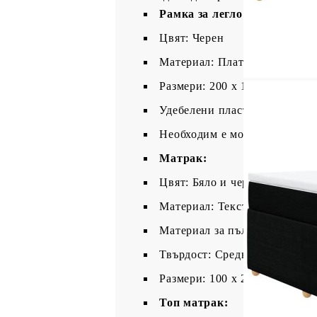
Рамка за легло с табла:
Цвят: Черен
Материал: Плат (100% полие
Размери: 200 x 100 x 100,5 см
Удебелени пластмасови крак
Необходим е монтаж
Матрак:
Цвят: Бяло и черно
Материал: Текстил (100% пол
Материал за пълнеж: Покет 
Твърдост: Средна
Размери: 100 x 200 x 20 см (
Топ матрак: