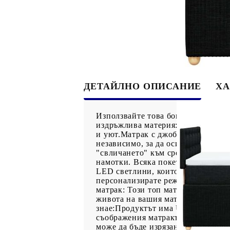
ДЕТАЙЛНО ОПИСАНИЕ
ХА
Използвайте това боксспринг легл
издръжлива материя: Полиестерна
и уют.Матрак с джоб пружини: То
независимо, за да осигурят персон
"свличането" към средата на матр
намотки. Всяка покет пружина по
LED светлини, които могат лесно 
персонализирате режимите, цветов
матрак: Този топ матрак подобряв
живота на вашия матрак. Подвижни
знае:Продуктът има USB конектор
съображения матракът не може да 
може да бъде изрязана и само час