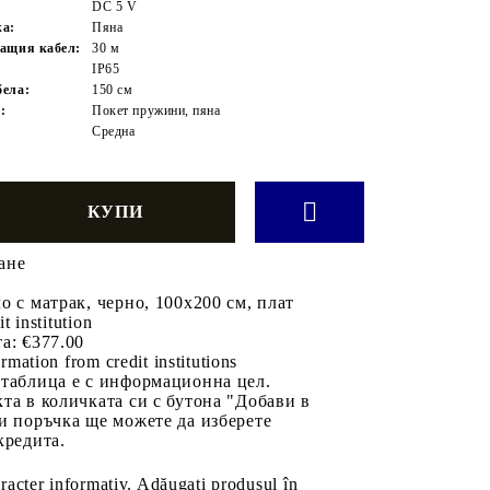
DC 5 V
жа:
Пяна
ащия кабел:
30 м
IP65
ела:
150 см
:
Покет пружини, пяна
Средна
ане
о с матрак, черно, 100x200 см, плат
it institution
а:
€377.00
rmation from credit institutions
 таблица е с информационна цел.
та в количката си с бутона "Добави в
и поръчка ще можете да изберете
кредита.
aracter informativ. Adăugați produsul în