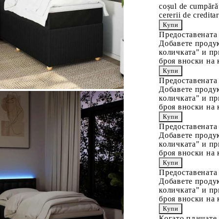
coșul de cumpărăt
cererii de creditar
Предоставената
Добавете продук
количката" и пр
броя вноски на 
Предоставената
Добавете продук
количката" и пр
броя вноски на 
Предоставената
Добавете продук
количката" и пр
броя вноски на 
Предоставената
Добавете продук
количката" и пр
броя вноски на 
Когато плащате