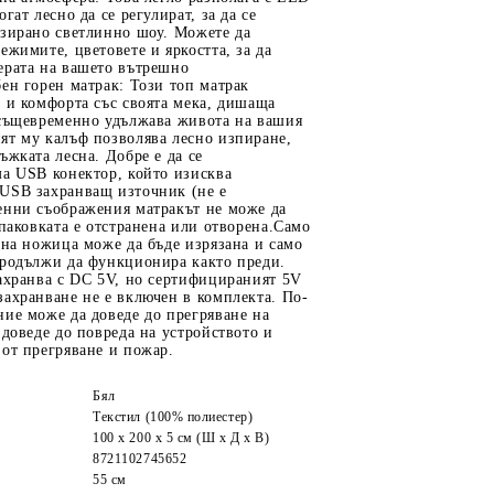
гат лесно да се регулират, за да се
изирано светлинно шоу. Можете да
ежимите, цветовете и яркостта, за да
ерата на вашето вътрешно
ен горен матрак: Този топ матрак
 и комфорта със своята мека, дишаща
 същевременно удължава живота на вашия
ят му калъф позволява лесно изпиране,
ъжката лесна. Добре е да се
ма USB конектор, който изисква
USB захранващ източник (не е
енни съображения матракът не може да
опаковката е отстранена или отворена.Само
 на ножица може да бъде изрязана и само
продължи да функционира както преди.
ахранва с DC 5V, но сертифицираният 5V
ахранване не е включен в комплекта. По-
ие може да доведе до прегряване на
 доведе до повреда на устройството и
от прегряване и пожар.
Бял
Текстил (100% полиестер)
100 x 200 x 5 см (Ш x Д x В)
8721102745652
55 см