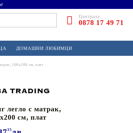
я!
Централа:
0878 17 49 71
ЕЦА
ДОМАШНИ ЛЮБИМЦИ
черно, 100x200 см, плат
ТЛЕТИКА
аскетбол
кс и бойни изкуства
г легло с матрак,
йзбол и софтбол
x200 см, плат
кей и лакрос
сновно спортно оборудване
37
35
лв.