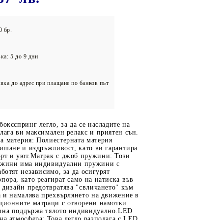
олейбол
0 бр.
ка: 5 до 9 дни
вка до адрес при плащане по банков път
боксспринг легло, за да се насладите на
лага ви максимален релакс и приятен сън.
а материя: Полиестерната материя
дишане и издръжливост, като ви гарантира
рт и уют.Матрак с джоб пружини: Този
ужини има индивидуални пружини с
аботят независимо, за да осигурят
пора, като реагират само на натиска във
и дизайн предотвратява "свличането" към
а и намалява прехвърлянето на движение в
иционните матраци с отворени намотки.
ина поддържа тялото индивидуално.LED
на атмосфера: Това легло разполага с LED