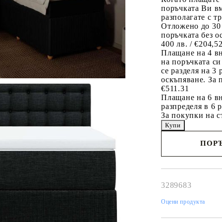
поръчката Ви вм
разполагате с т
Отложено до 30
поръчката без о
400 лв. / €204,5
Плащане на 4 в
на поръчката си
се разделя на 3
оскъпяване. За 
€511.31
Плащане на 6 вн
разпределя в 6 
За покупки на с
ПОРЪ
Наш представител 
свърже с Вас в рам
работния ден!
3289683
Оцени продукта