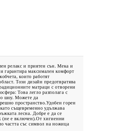
лен релакс и приятен сън. Мека и
 ви гарантира максимален комфорт
обчета, които работят
област. Този дизайн предотвратява
традиционните матраци с отворени
сфера: Това легло разполага с
но шоу. Можете да
ътрешно пространство.Удобен горен
, като същевременно удължава
ъжката лесна. Добре е да се
 (не е включен).От хигиенни
мо частта със символ на ножица