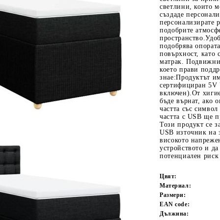
светлини, които мо
създаде персонал
персонализирате р
подобрите атмосф
пространство.Удоб
подобрява опората
повърхност, като
матрак. Подвижни
което прави поддр
знае:Продуктът и
сертифициран 5V 
включен).От хиги
Tweet
одели
бъде върнат, ако 
частта със символ
частта с USB ще 
Този продукт се з
USB източник на з
високото напрежен
устройството и да
потенциален риск 
Цвят:
Материал:
Размери:
EAN code:
Дължина: