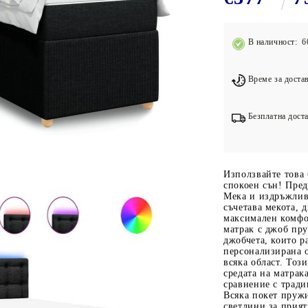
Подложки за фитнес уреди
В
Лостове за набиране
В наличност: 6
Силови кули
Йога и пилатес
Време за достав
Безплатна доста
Използвайте това 
спокоен сън! Пред
Мека и издръжлив
съчетава мекота, 
максимален комфо
матрак с джоб пр
джобчета, които р
персонализирана о
всяка област. Тоз
средата на матрак
сравнение с трад
Всяка покет пруж
светлини за прият