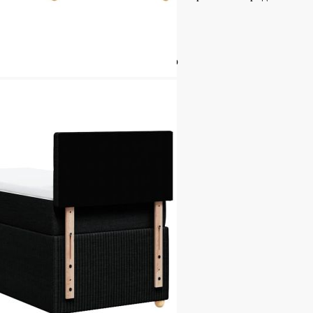
стер), шперплат, инженерно дърво
 (Д x Ш x В)
а
иестер)
пружини, пяна
Ш x Д x В)