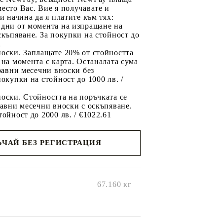
есто Вас. Вие я получавате и
ри начина да я платите към тях:
 дни от момента на изпращане на
скъпяване. За покупки на стойност до
2
носки. Заплащате 20% от стойността
 на момента с карта. Останалата сума
 равни месечни вноски без
покупки на стойност до 1000 лв. /
оски. Стойността на поръчката се
равни месечни вноски с оскъпяване.
тойност до 2000 лв. / €1022.61
ЧАЙ БЕЗ РЕГИСТРАЦИЯ
ще се
ките на
67.160
кг