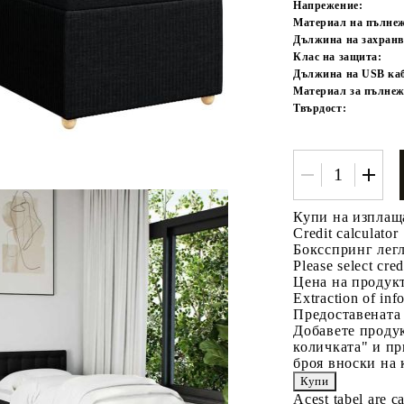
Напрежение:
Материал на пълне
Дължина на захранв
Клас на защита:
Дължина на USB каб
Материал за пълнеж
Твърдост:
Купи на изплащ
Credit calculator
Боксспринг легл
Please select cred
Цена на продукт
Extraction of info
Предоставената
Добавете продук
количката" и пр
броя вноски на 
Acest tabel are c