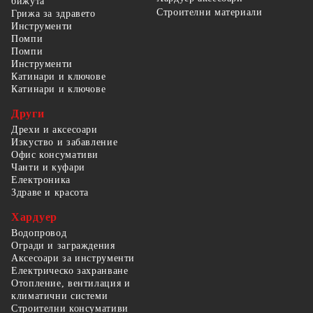
бижута
Строителни материали
Грижа за здравето
Инструменти
Помпи
Помпи
Инструменти
Катинари и ключове
Катинари и ключове
Други
Дрехи и аксесоари
Изкуство и забавление
Офис консумативи
Чанти и куфари
Електроника
Здраве и красота
Хардуер
Водопровод
Огради и заграждения
Аксесоари за инструменти
Електрическо захранване
Отопление, вентилация и
климатични системи
Строителни консумативи