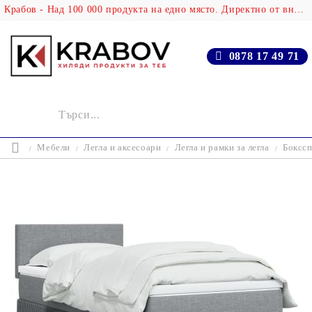
Крабов - Над 100 000 продукта на едно място. Директно от вносителя!
0878 17 49 71
Мебели
Легла и аксесоари
Легла и рамки за легла
Бокссп