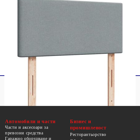
1 x LED лента
Този продукт се захранва с DC 5V, но
сертифицираният 5V USB източник на
захранване не е включен в комплекта. По-
високото напрежение може да доведе до
прегряване на устройството и да доведе до
повреда на устройството и потенциален риск от
прегряване и пожар.
Автомобили и части
Бизнес и
Части и аксесоари за
промишленост
превозни средства
Ресторантьорство
Гаражно оборудване и