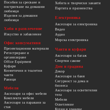
Пособия за сресване и
Хобита и творчески занаяти
постригване на домашни
Партита и празненства
любимци
Изделия за домашни
Електроника
любимци
Аксесоари за електроника
Хоби и развлечение
Видео
Изкуство и забавление
Аудио
Морска електроника
Офис консумативи
Презентационни материали
Чанти и куфари
Регистриране и
Аксесоари за багаж
организиране
Спортни сакове
Office Equipment
Куфари
Дом и градина
Козметични и тоалетни
Декор
чанти
Аксесоари за баня
Раници
Сигурност за дома и
бизнеса
Мебели
Аксесоари за осветителни
Аксесоари за офис мебели
тела
Комплекти мебели
Мебели
Аксесоари за паравани за
Осветление
стая
Кухня и хранене