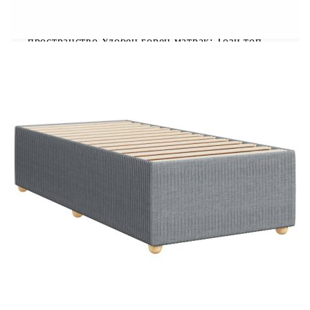
светлинно шоу. Можете да персонализирате
режимите, цветовете и яркостта, за да
подобрите атмосферата на вашето вътрешно
пространство.Удобен горен матрак: Този топ
матрак подобрява опората и комфорта със
своята мека, дишаща повърхност, като
същевременно удължава живота на вашия
матрак. Подвижният му калъф позволява лесно
изпиране, което прави поддръжката лесна.
Добре е да се знае:Продуктът има USB
конектор, който изисква сертифициран 5V USB
захранващ източник (не е включен).От
хигиенни съображения матракът не може да
бъде върнат, ако опаковката е отстранена или
отворена.Само частта със символ на ножица
може да бъде изрязана и само частта с USB ще
продължи да функционира както преди.
Рамка за легло с табла:
Цвят: Светлосив
Материал: Плат (100% полиестер),
шперплат, инженерно дърво
Размери: 200 x 100 x 100,5 см (Д x Ш x В)