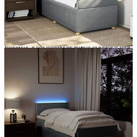
Credit calculator
Боксспринг легло с матрак, светлосиво, 100x200 см,
плат
Please select credit institution
Цена на продукта:
€401.00
Extraction of information from credit institutions
Предоставената таблица е с информационна цел.
Добавете продукта в количката си с бутона "Добави в
количката" и при поръчка ще можете да изберете броя
вноски на кредита.
Acest tabel are caracter informativ. Adăugați produsul în
coșul de cumpărături unde veți putea selecta detaliile
cererii de creditare.
Предоставената таблица е с информационна цел.
Добавете продукта в количката си с бутона "Добави в
количката" и при поръчка ще можете да изберете броя
вноски на кредита.
Предоставената таблица е с информационна цел.
Добавете продукта в количката си с бутона "Добави в
количката" и при поръчка ще можете да изберете броя
вноски на кредита.