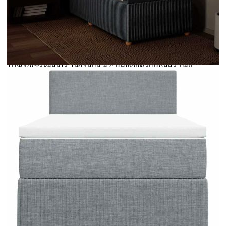
Предоставената таблица е с информационна цел.
Добавете продукта в количката си с бутона "Добави в
количката" и при поръчка ще можете да изберете броя
вноски на кредита.
Предоставената таблица е с информационна цел.
Добавете продукта в количката си с бутона "Добави в
количката" и при поръчка ще можете да изберете броя
вноски на кредита.
Когато плащате с NewPay, всъщност NewPay плаща
поръчката Ви вместо Вас. Вие я получавате и
разполагате с три начина да я платите към тях:
Отложено до 30 дни от момента на изпращане на
поръчката без оскъпяване. За покупки на стойност до
400 лв. / €204,52
Плащане на 4 вноски. Заплащате 20% от стойността на
поръчката си на момента с карта. Останалата сума се
разделя на 3 равни месечни вноски без оскъпяване. За
покупки на стойност до 1000 лв. / €511.31
Плащане на 6 вноски. Стойността на поръчката се
разпределя в 6 равни месечни вноски с оскъпяване. За
покупки на стойност до 2000 лв. / €1022.61