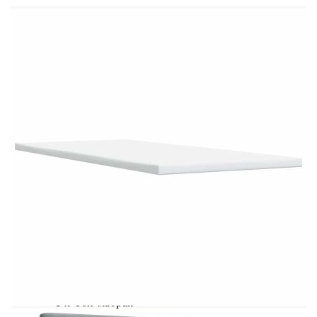
Калъфът се сваля и пере в перална машина
LED лента:
Дължина: 55 см
Напрежение: DC 5 V
Дължина на USB кабела: 150 см
Дължина на захранващия кабел: 30 м
Клас на защита: IP65
Със символ за рязане с ножица
Доставката съдържа:
1 x Рамка за легло
1 x Табла
1 x Матрак
1 х Топ матрак