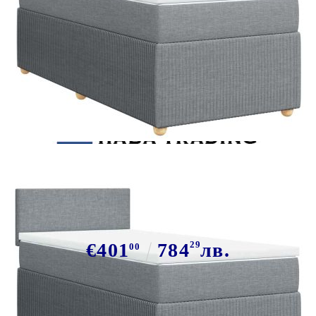
Tweet
Сподели
Боксспринг легло с матрак,
светлосиво, 100x200 см, плат
€401
784
29
лв.
00
В наличност: 59 бр.