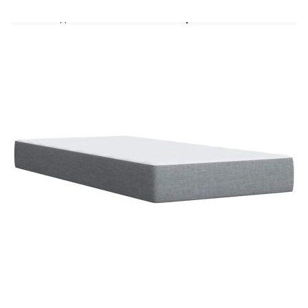
Удебелени пластмасови крака
Необходим е монтаж
Матрак:
Цвят: Бяло и светлосиво
Материал: Текстил (100% полиестер)
Материал за пълнеж: Покет пружини, пяна
Твърдост: Средна
Размери: 100 x 200 x 20 см (Ш x Д x В)
Топ матрак:
Цвят: Бял
Материал: Текстил (100% полиестер)
Материал на пълнежа: Пяна
Размери: 100 x 200 x 5 см (Ш x Д x В)