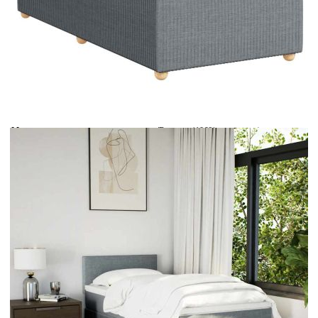
Време за доставка: 5 до 9 дни
Безплатна доставка до адрес при плащане по банков път
Цвят:
Бял
Материал:
Текстил (100% полиестер)
Размери:
100 x 200 x 5 см (Ш x Д x В)
EAN code:
8721102745423
Дължина:
55 см
Напрежение:
DC 5 V
Материал на пълнежа:
Пяна
Дължина на захранващия кабел:
30 м
Клас на защита:
IP65
Дължина на USB кабела:
150 см
Материал за пълнеж:
Покет пружини, пяна
Твърдост:
Средна
Купи на изплащане