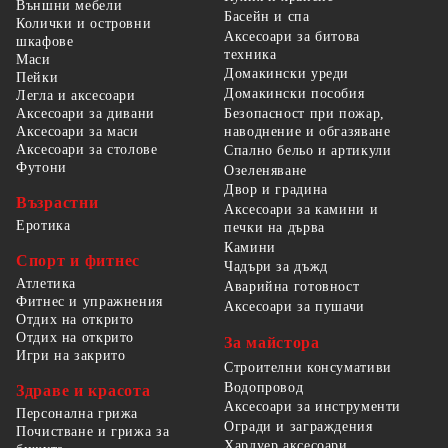
Външни мебели
Басейн и спа
Колички и островни
Аксесоари за битова
шкафове
техника
Маси
Домакински уреди
Пейки
Домакински пособия
Легла и аксесоари
Безопасност при пожар,
Аксесоари за дивани
наводнение и обгазяване
Аксесоари за маси
Аксесоари за столове
Спално бельо и артикули
Футони
Озеленяване
Двор и градина
Възрастни
Аксесоари за камини и
Еротика
печки на дърва
Камини
Спорт и фитнес
Чадъри за дъжд
Атлетика
Аварийна готовност
Фитнес и упражнения
Аксесоари за пушачи
Отдих на открито
Отдих на открито
За майстора
Игри на закрито
Строителни консумативи
Водопровод
Здраве и красота
Аксесоари за инструменти
Персонална грижа
Огради и заграждения
Почистване и грижа за
Хардуер аксесоари