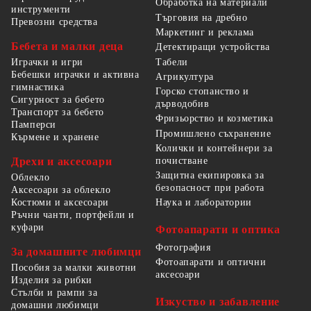
Обработка на материали
инструменти
Търговия на дребно
Превозни средства
Маркетинг и реклама
Бебета и малки деца
Детектиращи устройства
Табели
Играчки и игри
Бебешки играчки и активна
Агрикултура
гимнастика
Горско стопанство и
Сигурност за бебето
дърводобив
Транспорт за бебето
Фризьорство и козметика
Памперси
Промишлено съхранение
Кърмене и хранене
Колички и контейнери за
Дрехи и аксесоари
почистване
Защитна екипировка за
Облекло
безопасност при работа
Аксесоари за облекло
Костюми и аксесоари
Наука и лаборатории
Ръчни чанти, портфейли и
куфари
Фотоапарати и оптика
Фотография
За домашните любимци
Фотоапарати и оптични
Пособия за малки животни
аксесоари
Изделия за рибки
Стълби и рампи за
Изкуство и забавление
домашни любимци