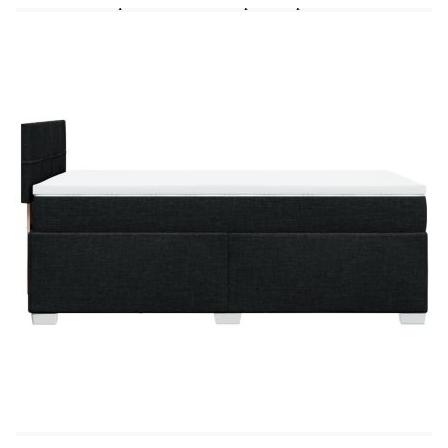
Калъфът се сваля и пере в перална машина
LED лента:
Дължина: 55 см
Напрежение: DC 5 V
Дължина на USB кабела: 150 см
Дължина на захранващия кабел: 30 м
Клас на защита: IP65
Със символ за рязане с ножица
Доставката съдържа:
1 x Рамка за легло
1 x Табла
1 x Матрак
1 х Топ матрак