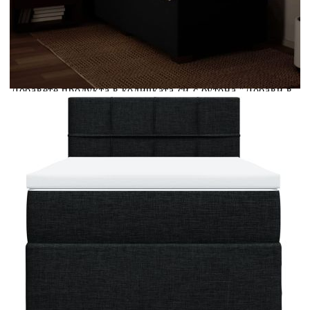
Предоставената таблица е с информационна цел.
Добавете продукта в количката си с бутона "Добави в
количката" и при поръчка ще можете да изберете броя
вноски на кредита.
Предоставената таблица е с информационна цел.
Добавете продукта в количката си с бутона "Добави в
количката" и при поръчка ще можете да изберете броя
вноски на кредита.
Когато плащате с NewPay, всъщност NewPay плаща
поръчката Ви вместо Вас. Вие я получавате и
разполагате с три начина да я платите към тях:
Отложено до 30 дни от момента на изпращане на
поръчката без оскъпяване. За покупки на стойност до
400 лв. / €204,52
Плащане на 4 вноски. Заплащате 20% от стойността на
поръчката си на момента с карта. Останалата сума се
разделя на 3 равни месечни вноски без оскъпяване. За
покупки на стойност до 1000 лв. / €511.31
Плащане на 6 вноски. Стойността на поръчката се
разпределя в 6 равни месечни вноски с оскъпяване. За
покупки на стойност до 2000 лв. / €1022.61