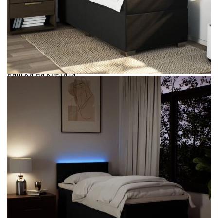
Credit calculator
Боксспринг легло с матрак, черно, 90x200 см, плат
Please select credit institution
Цена на продукта:
€352.00
Extraction of information from credit institutions
Предоставената таблица е с информационна цел.
Добавете продукта в количката си с бутона "Добави в
количката" и при поръчка ще можете да изберете броя
вноски на кредита.
Acest tabel are caracter informativ. Adăugați produsul în
coșul de cumpărături unde veți putea selecta detaliile
cererii de creditare.
Предоставената таблица е с информационна цел.
Добавете продукта в количката си с бутона "Добави в
количката" и при поръчка ще можете да изберете броя
вноски на кредита.
Предоставената таблица е с информационна цел.
Добавете продукта в количката си с бутона "Добави в
количката" и при поръчка ще можете да изберете броя
вноски на кредита.