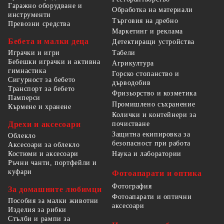
Гаражно оборудване и
Обработка на материали
инструменти
Търговия на дребно
Превозни средства
Маркетинг и реклама
Бебета и малки деца
Детектиращи устройства
Табели
Играчки и игри
Бебешки играчки и активна
Агрикултура
гимнастика
Горско стопанство и
Сигурност за бебето
дърводобив
Транспорт за бебето
Фризьорство и козметика
Памперси
Промишлено съхранение
Кърмене и хранене
Колички и контейнери за
Дрехи и аксесоари
почистване
Защитна екипировка за
Облекло
безопасност при работа
Аксесоари за облекло
Костюми и аксесоари
Наука и лаборатории
Ръчни чанти, портфейли и
куфари
Фотоапарати и оптика
Фотография
За домашните любимци
Фотоапарати и оптични
Пособия за малки животни
аксесоари
Изделия за рибки
Стълби и рампи за