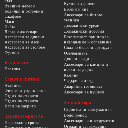
стая
Кухня и хранене
Външни мебели
Басейн и спа
Колички и островни
Аксесоари за битова
шкафове
техника
Маси
Домакински уреди
Пейки
Домакински пособия
Легла и аксесоари
Безопасност при пожар,
Аксесоари за дивани
наводнение и обгазяване
Аксесоари за маси
Аксесоари за столове
Спално бельо и артикули
Футони
Озеленяване
Двор и градина
Възрастни
Аксесоари за камини и
Еротика
печки на дърва
Камини
Спорт и фитнес
Чадъри за дъжд
Атлетика
Аварийна готовност
Фитнес и упражнения
Аксесоари за пушачи
Отдих на открито
Отдих на открито
За майстора
Игри на закрито
Строителни консумативи
Водопровод
Здраве и красота
Аксесоари за инструменти
Персонална грижа
Огради и заграждения
Почистване и грижа за