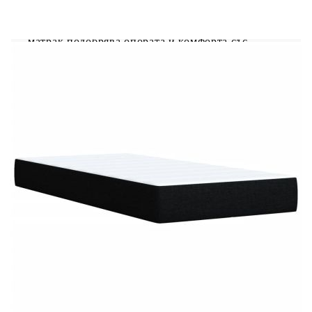
режимите, цветовете и яркостта, за да
подобрите атмосферата на вашето вътрешно
пространство.Удобен горен матрак: Този топ
матрак подобрява опората и комфорта със
своята мека, дишаща повърхност, като
същевременно удължава живота на вашия
матрак. Подвижният му калъф позволява лесно
изпиране, което прави поддръжката лесна.
Добре е да се знае:Продуктът има USB
конектор, който изисква сертифициран 5V USB
захранващ източник (не е включен).От
хигиенни съображения матракът не може да
бъде върнат, ако опаковката е отстранена или
отворена.Само частта със символ на ножица
може да бъде изрязана и само частта с USB ще
продължи да функционира както преди.
Рамка за легло с табла:
Цвят: Черен
Материал: Плат (100% полиестер),
шперплат, инженерно дърво
Размери: 200 x 90 x 100,5 см (Д x Ш x В)