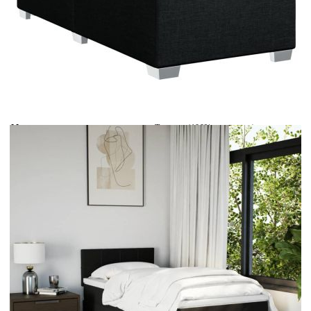
Време за доставка: 5 до 9 дни
Безплатна доставка до адрес при плащане по банков път
Цвят:
Бял
Материал:
Текстил (100% полиестер)
Размери:
90 x 200 x 5 см (Ш x Д x В)
EAN code:
8721102729553
Дължина:
55 см
Напрежение:
DC 5 V
Материал на пълнежа:
Пяна
Дължина на захранващия кабел:
30 м
Клас на защита:
IP65
Дължина на USB кабела:
150 см
Материал за пълнеж:
Покет пружини, пяна
Твърдост:
Средна
Купи на изплащане