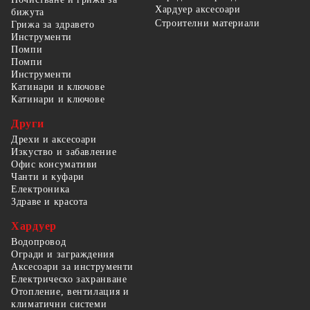
Хардуер аксесоари
бижута
Строителни материали
Грижа за здравето
Инструменти
Помпи
Помпи
Инструменти
Катинари и ключове
Катинари и ключове
Други
Дрехи и аксесоари
Изкуство и забавление
Офис консумативи
Чанти и куфари
Електроника
Здраве и красота
Хардуер
Водопровод
Огради и заграждения
Аксесоари за инструменти
Електрическо захранване
Отопление, вентилация и
климатични системи