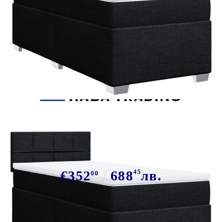
Tweet
Сподели
Боксспринг легло с матрак, черно,
90x200 см, плат
€352
688
45
лв.
00
В наличност: 73 бр.