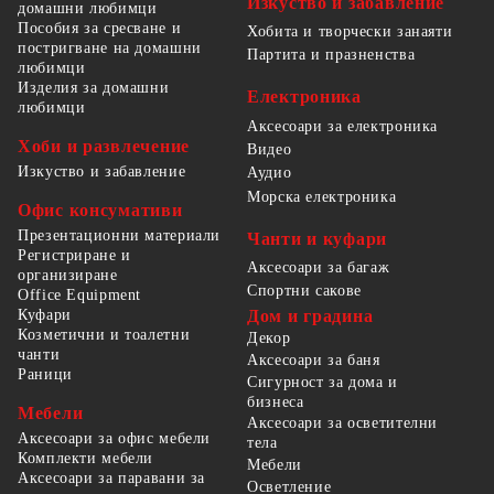
Изкуство и забавление
домашни любимци
Пособия за сресване и
Хобита и творчески занаяти
постригване на домашни
Партита и празненства
любимци
Изделия за домашни
Електроника
любимци
Аксесоари за електроника
Хоби и развлечение
Видео
Изкуство и забавление
Аудио
Морска електроника
Офис консумативи
Презентационни материали
Чанти и куфари
Регистриране и
Аксесоари за багаж
организиране
Спортни сакове
Office Equipment
Куфари
Дом и градина
Козметични и тоалетни
Декор
чанти
Аксесоари за баня
Раници
Сигурност за дома и
бизнеса
Мебели
Аксесоари за осветителни
Аксесоари за офис мебели
тела
Комплекти мебели
Мебели
Аксесоари за паравани за
Осветление