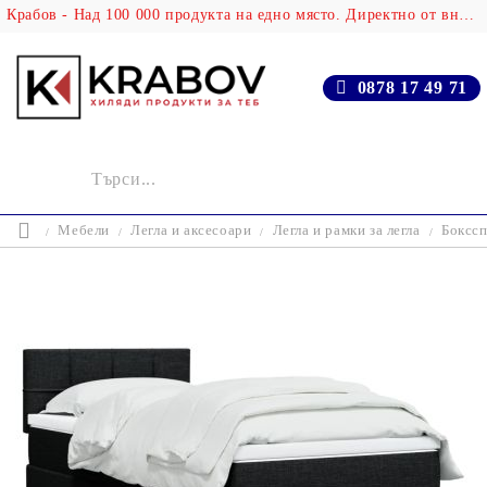
Крабов - Над 100 000 продукта на едно място. Директно от вносителя!
0878 17 49 71
Мебели
Легла и аксесоари
Легла и рамки за легла
Бокссп