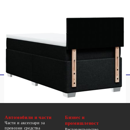
1 x LED лента
Този продукт се захранва с DC 5V, но
сертифицираният 5V USB източник на
захранване не е включен в комплекта. По-
високото напрежение може да доведе до
прегряване на устройството и да доведе до
повреда на устройството и потенциален риск от
прегряване и пожар.
Автомобили и части
Бизнес и
Части и аксесоари за
промишленост
превозни средства
Ресторантьорство