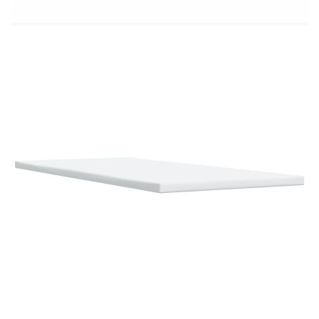
Удебелени пластмасови крака
Необходим е монтаж
Матрак:
Цвят: Бяло и черно
Материал: Текстил (100% полиестер)
Материал за пълнеж: Покет пружини, пяна
Твърдост: Средна
Размери: 90 x 200 x 20 см (Ш x Д x В)
Топ матрак:
Цвят: Бял
Материал: Текстил (100% полиестер)
Материал на пълнежа: Пяна
Размери: 90 x 200 x 5 см (Ш x Д x В)