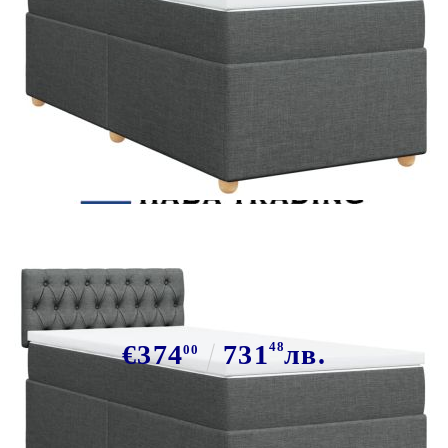
Tweet
Сподели
Боксспринг легло с матрак,
тъмносиво, 100x200 см, плат
€374
731
48
лв.
00
В наличност: 27 бр.