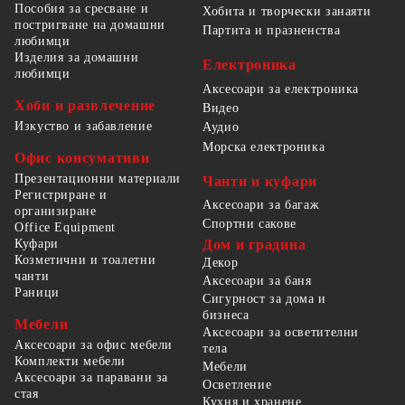
Пособия за сресване и
Хобита и творчески занаяти
постригване на домашни
Партита и празненства
любимци
Изделия за домашни
Електроника
любимци
Аксесоари за електроника
Хоби и развлечение
Видео
Изкуство и забавление
Аудио
Морска електроника
Офис консумативи
Презентационни материали
Чанти и куфари
Регистриране и
Аксесоари за багаж
организиране
Спортни сакове
Office Equipment
Куфари
Дом и градина
Козметични и тоалетни
Декор
чанти
Аксесоари за баня
Раници
Сигурност за дома и
бизнеса
Мебели
Аксесоари за осветителни
Аксесоари за офис мебели
тела
Комплекти мебели
Мебели
Аксесоари за паравани за
Осветление
стая
Кухня и хранене