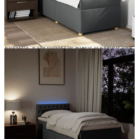
Credit calculator
Боксспринг легло с матрак, тъмносиво, 100x200 см,
плат
Please select credit institution
Цена на продукта:
€374.00
Extraction of information from credit institutions
Предоставената таблица е с информационна цел.
Добавете продукта в количката си с бутона "Добави в
количката" и при поръчка ще можете да изберете броя
вноски на кредита.
Acest tabel are caracter informativ. Adăugați produsul în
coșul de cumpărături unde veți putea selecta detaliile
cererii de creditare.
Предоставената таблица е с информационна цел.
Добавете продукта в количката си с бутона "Добави в
количката" и при поръчка ще можете да изберете броя
вноски на кредита.
Предоставената таблица е с информационна цел.
Добавете продукта в количката си с бутона "Добави в
количката" и при поръчка ще можете да изберете броя
вноски на кредита.