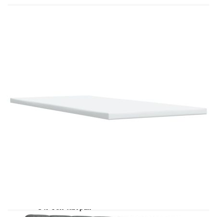
Калъфът се сваля и пере в перална машина
LED лента:
Дължина: 55 см
Напрежение: DC 5 V
Дължина на USB кабела: 150 см
Дължина на захранващия кабел: 30 м
Клас на защита: IP65
Със символ за рязане с ножица
Доставката съдържа:
1 x Рамка за легло
1 x Табла
1 x Матрак
1 х Топ матрак