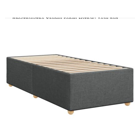
светлинно шоу. Можете да персонализирате
режимите, цветовете и яркостта, за да
подобрите атмосферата на вашето вътрешно
пространство.Удобен горен матрак: Този топ
матрак подобрява опората и комфорта със
своята мека, дишаща повърхност, като
същевременно удължава живота на вашия
матрак. Подвижният му калъф позволява лесно
изпиране, което прави поддръжката лесна.
Добре е да се знае:Продуктът има USB
конектор, който изисква сертифициран 5V USB
захранващ източник (не е включен).От
хигиенни съображения матракът не може да
бъде върнат, ако опаковката е отстранена или
отворена.Само частта със символ на ножица
може да бъде изрязана и само частта с USB ще
продължи да функционира както преди.
Рамка за легло с табла:
Цвят: Тъмносив
Материал: Плат (100% полиестер),
шперплат, инженерно дърво
Размери: 200 x 100 x 100,5 см (Д x Ш x В)