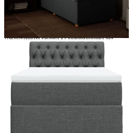
Предоставената таблица е с информационна цел.
Добавете продукта в количката си с бутона "Добави в
количката" и при поръчка ще можете да изберете броя
вноски на кредита.
Предоставената таблица е с информационна цел.
Добавете продукта в количката си с бутона "Добави в
количката" и при поръчка ще можете да изберете броя
вноски на кредита.
Когато плащате с NewPay, всъщност NewPay плаща
поръчката Ви вместо Вас. Вие я получавате и
разполагате с три начина да я платите към тях:
Отложено до 30 дни от момента на изпращане на
поръчката без оскъпяване. За покупки на стойност до
400 лв. / €204,52
Плащане на 4 вноски. Заплащате 20% от стойността на
поръчката си на момента с карта. Останалата сума се
разделя на 3 равни месечни вноски без оскъпяване. За
покупки на стойност до 1000 лв. / €511.31
Плащане на 6 вноски. Стойността на поръчката се
разпределя в 6 равни месечни вноски с оскъпяване. За
покупки на стойност до 2000 лв. / €1022.61