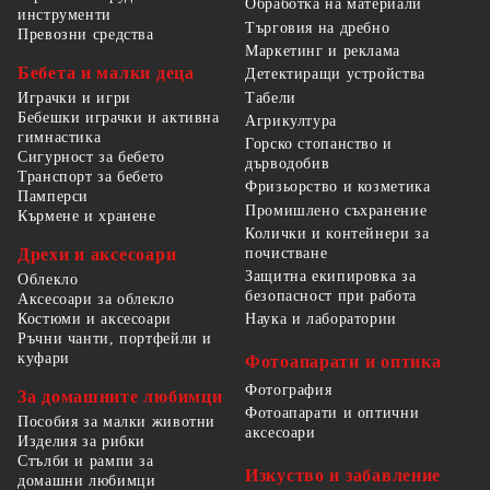
Обработка на материали
инструменти
Търговия на дребно
Превозни средства
Маркетинг и реклама
Бебета и малки деца
Детектиращи устройства
Табели
Играчки и игри
Бебешки играчки и активна
Агрикултура
гимнастика
Горско стопанство и
Сигурност за бебето
дърводобив
Транспорт за бебето
Фризьорство и козметика
Памперси
Промишлено съхранение
Кърмене и хранене
Колички и контейнери за
Дрехи и аксесоари
почистване
Защитна екипировка за
Облекло
безопасност при работа
Аксесоари за облекло
Костюми и аксесоари
Наука и лаборатории
Ръчни чанти, портфейли и
куфари
Фотоапарати и оптика
Фотография
За домашните любимци
Фотоапарати и оптични
Пособия за малки животни
аксесоари
Изделия за рибки
Стълби и рампи за
Изкуство и забавление
домашни любимци