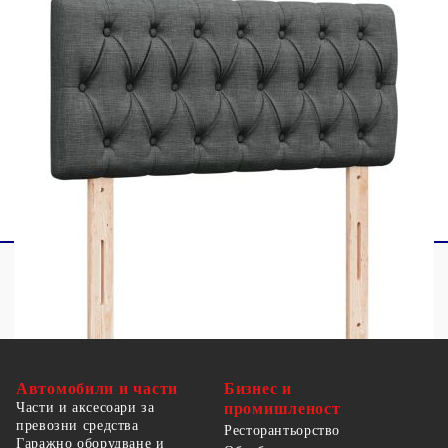
1 x LED лента
Този продукт се захранва с DC 5V, но
сертифицираният 5V USB източник на
захранване не е включен в комплекта. По-
високото напрежение може да доведе до
прегряване на устройството и да доведе до
повреда на устройството и потенциален риск от
прегряване и пожар.
Автомобили и части
Бизнес и
Части и аксесоари за
промишленост
превозни средства
Ресторантьорство
Гаражно оборудване и