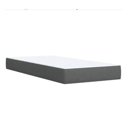
Удебелени пластмасови крака
Необходим е монтаж
Матрак:
Цвят: Бяло и тъмносиво
Материал: Текстил (100% полиестер)
Материал за пълнеж: Покет пружини, пяна
Твърдост: Средна
Размери: 100 x 200 x 20 см (Ш x Д x В)
Топ матрак:
Цвят: Бял
Материал: Текстил (100% полиестер)
Материал на пълнежа: Пяна
Размери: 100 x 200 x 5 см (Ш x Д x В)