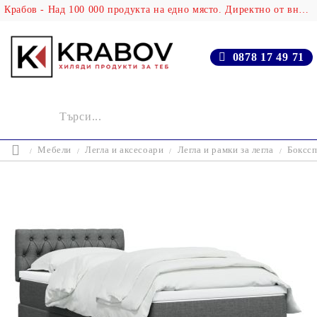
Крабов - Над 100 000 продукта на едно място. Директно от вносителя!
0878 17 49 71
Мебели
Легла и аксесоари
Легла и рамки за легла
Бокссп