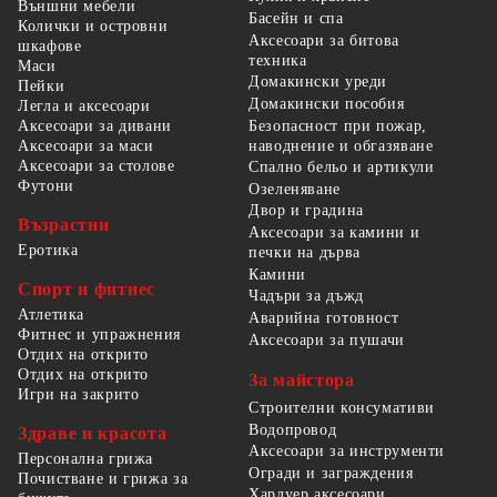
Външни мебели
Басейн и спа
Колички и островни
Аксесоари за битова
шкафове
техника
Маси
Домакински уреди
Пейки
Домакински пособия
Легла и аксесоари
Безопасност при пожар,
Аксесоари за дивани
наводнение и обгазяване
Аксесоари за маси
Аксесоари за столове
Спално бельо и артикули
Футони
Озеленяване
Двор и градина
Възрастни
Аксесоари за камини и
Еротика
печки на дърва
Камини
Спорт и фитнес
Чадъри за дъжд
Атлетика
Аварийна готовност
Фитнес и упражнения
Аксесоари за пушачи
Отдих на открито
Отдих на открито
За майстора
Игри на закрито
Строителни консумативи
Водопровод
Здраве и красота
Аксесоари за инструменти
Персонална грижа
Огради и заграждения
Почистване и грижа за
Хардуер аксесоари