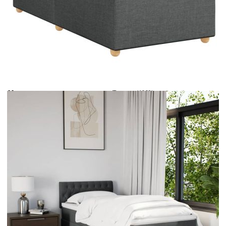
Време за доставка: 5 до 9 дни
Безплатна доставка до адрес при плащане по банков път
Цвят:
Бял
Материал:
Текстил (100% полиестер)
Размери:
100 x 200 x 5 см (Ш x Д x В)
EAN code:
8721102737817
Дължина:
55 см
Напрежение:
DC 5 V
Материал на пълнежа:
Пяна
Дължина на захранващия кабел:
30 м
Клас на защита:
IP65
Дължина на USB кабела:
150 см
Материал за пълнеж:
Покет пружини, пяна
Твърдост:
Средна
Купи на изплащане